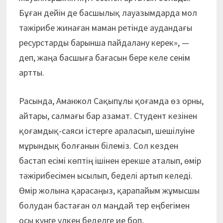
Бұған дейін де басшылық лауазымдарда мол
тәжірибе жинаған маман ретінде аудандағы
ресурстарды барынша пайдалану керек», —
деп, жаңа басшыға бағасын бере келе сенім
артты.
Расында, Аманжол Сақыпұлы қоғамда өз орны,
айтары, салмағы бар азамат. Студент кезінен
қоғамдық-саяси істерге араласып, шешілуіне
мұрындық болғанын білеміз. Сол кезден
бастап есімі көптің ішінен ерекше аталып, өмір
тәжірибесімен ысылып, беделі артып келеді.
Өмір жолына қарасаңыз, қарапайым жұмысшы
болудан бастаған ол маңдай тер еңбегімен
осы күнге үлкен беделге ие боп,