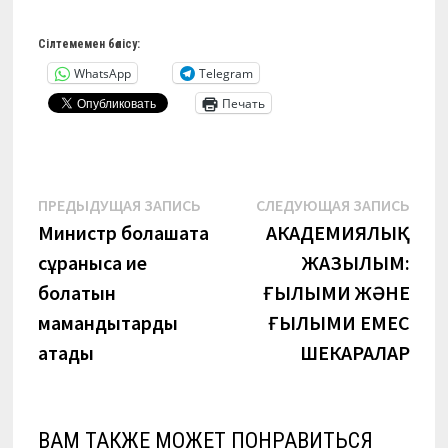
Сілтемемен бөлісу:
WhatsApp
Telegram
Печать
Навигация
Предыдущая
Сле
ПРЕДЫДУЩАЯ ЗАПИСЬ
СЛЕДУЮЩАЯ ЗАПИСЬ
запись:
запи
Министр болашақта
АКАДЕМИЯЛЫҚ
по
сұранысқа ие
ЖАЗЫЛЫМ:
записям
болатын
ҒЫЛЫМИ ЖӘНЕ
мамандықтарды
ҒЫЛЫМИ ЕМЕС
атады
ШЕКАРАЛАР
ВАМ ТАКЖЕ МОЖЕТ ПОНРАВИТЬСЯ