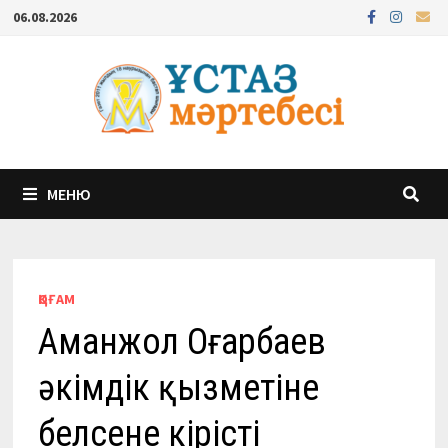
Перейти
06.08.2026
к
содержимому
МЕНЮ
ҚОҒАМ
Аманжол Оңғарбаев
әкімдік қызметіне
белсене кірісті