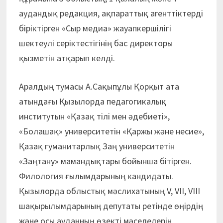
аудандық редакция, ақпараттық агенттіктерді
біріктірген «Сыр медиа» жауапкершілігі
шектеулі серіктестігінің бас директоры
қызметін атқарып келді.
Аралдың тумасы А.Сақыпұлы Қорқыт ата
атындағы Қызылорда педагогикалық
институтын «Қазақ тілі мен әдебиеті»,
«Болашақ» университетін «Қаржы және несие»,
Қазақ гуманитарлық Заң университетін
«Заңтану» мамандықтары бойынша бітірген.
Филология ғылымдарының кандидаты.
Қызылорда облыстық мәслихатының V, VII, VIII
шақырылымдарының депутаты ретінде өңірдің
және осы ауданның өзекті мәселелерін