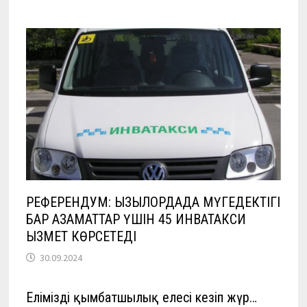
РЕФЕРЕНДУМ: ҚЫЗЫЛОРДАДА МҮГЕДЕКТІГІ
БАР АЗАМАТТАР ҮШІН 45 ИНВАТАКСИ
ҚЫЗМЕТ КӨРСЕТЕДІ
30.09.2024
Елімізді қымбатшылық елесі кезіп жүр…