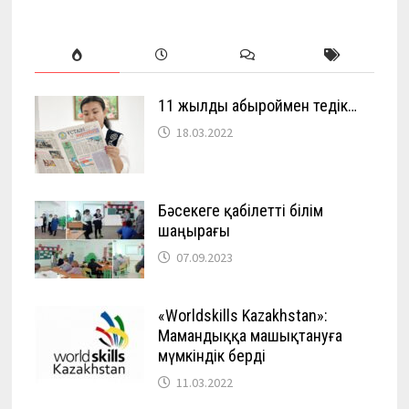
11 жылды абыроймен өтедік…
18.03.2022
Бәсекеге қабілетті білім
шаңырағы
07.09.2023
«Worldskills Kazakhstan»:
Мамандыққа машықтануға
мүмкіндік берді
11.03.2022