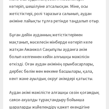
көтеріп, шешілуіне атсалысқан. Міне, осы
жетістіктері, ролі таразыға салынып, аудан
әкіміне лайықты тұлға ретінде таңдалып отыр.
Бұған дейін ауданның жетістіктерімен
мақтанып, мәселесін мінберде көтеріп келе
жатқан Аманжол Сақыпұлы ауданға әкім
болып келгеннен кейін алғышқы мәжілісін
өткізді. Оған аудан әкімінің орынбасарлары,
дербес бөлім мен мекеме басшылары, қала,
кент және ауылдық округ әкімдері қатысты.
Аудан әкімі мәжілісте алғашқы сөзін қоғамдық
саяси-ахуалды тұрақтандыру бойынша
шараларды жүйелендіру қажет екендігіне