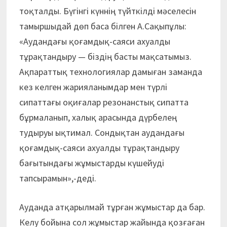
тоқталды. Бүгінгі күннің түйткілді мәселесін
тамыршыдай дөп баса білген А.Сақыпұлы:
«Аудандағы қоғамдық-саяси ахуалды
тұрақтандыру — біздің басты мақсатымыз.
Ақпараттық технологиялар дамыған заманда
кез келген жарияланымдар мен түрлі
сипаттағы оқиғалар резонанстық сипатта
бұрмаланып, халық арасында дүрбелең
тудыруы ықтимал. Сондықтан аудандағы
қоғамдық-саяси ахуалды тұрақтандыру
бағытындағы жұмыстарды күшейуді
тапсырамын»,-деді.
Ауданда атқарылмай тұрған жұмыстар да бар.
Келу бойына сол жұмыстар жайында қозғаған