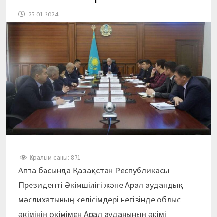
25.01.2024
Қаралым саны:
871
Апта басында Қазақстан Республикасы
Президенті Әкімшілігі және Арал аудандық
мәслихатының келісімдері негізінде облыс
әкімінің өкімімен Арал ауданының әкімі