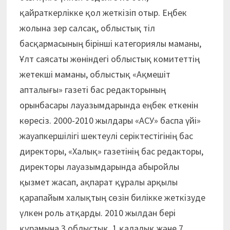
қайраткерлікке қол жеткізіп отыр. Еңбек
жолына зер салсақ, облыстық тіл
басқармасының бірінші категориялы маманы,
Ұлт саясаты жөніндегі облыстық комитеттің
жетекші маманы, облыстық «Ақмешіт
апталығы» газеті бас редакторының
орынбасары лауазымдарында еңбек еткенін
көресіз. 2000-2010 жылдары «АСУ» баспа үйі»
жауапкершілігі шектеулі серіктестігінің бас
директоры, «Халық» газетінің бас редакторы,
директоры лауазымдарында абыройлы
қызмет жасап, ақпарат құралы арқылы
қарапайым халықтың сөзін билікке жеткізуде
үлкен роль атқарды. 2010 жылдан бері
құрамына 3 облыстық, 1 қалалық және 7