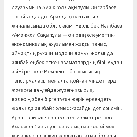
лауазымына Аманжол Сақыпұлы Оңғарбаев
тағайындалды. Аралда өткен актив
жиналысында облыс әкімі Нұрлыбек Нәлібаев:
«Аманжол Сақыпұлы — өңірдің әлеуметтік-
экономикалық ахуалымен жақсы таныс,
аймақтың рухани-мәдени дамуы жолында
аянбай еңбек еткен азаматтардың бірі. Аудан
әкімі ретінде Мемлекет басшысының
тапсырмалары мен алға қойған міндеттерді
жоғарғы деңгейде жүзеге асырып,
өздеріңізбен бірге туған жерін өркендету
жолында аянбай жұмыс жасайды деп сенемін.
Арал топырағынан түлеген азамат ретінде
Аманжол Сақыпұлына халықтың сенімі мен
жауапкершілік жүгі еселеп артатын болады.