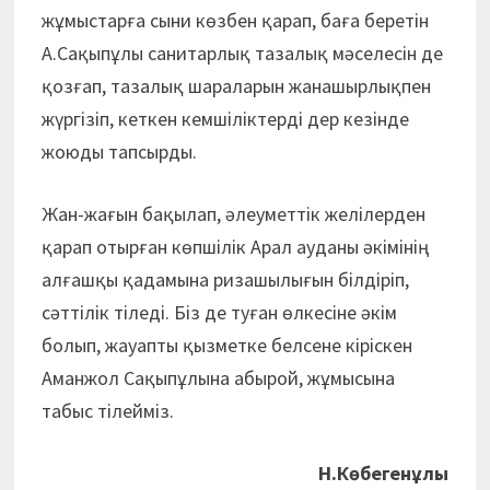
жұмыстарға сыни көзбен қарап, баға беретін
А.Сақыпұлы санитарлық тазалық мәселесін де
қозғап, тазалық шараларын жанашырлықпен
жүргізіп, кеткен кемшіліктерді дер кезінде
жоюды тапсырды.
Жан-жағын бақылап, әлеуметтік желілерден
қарап отырған көпшілік Арал ауданы әкімінің
алғашқы қадамына ризашылығын білдіріп,
сәттілік тіледі. Біз де туған өлкесіне әкім
болып, жауапты қызметке белсене кіріскен
Аманжол Сақыпұлына абырой, жұмысына
табыс тілейміз.
Н.Көбегенұлы