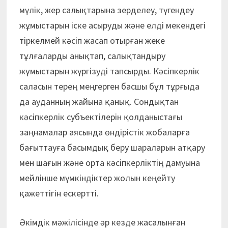
мүлік, жер салықтарына зерделеу, түгендеу
жұмыстарын іске асыруды және елді мекендегі
тіркелмей кәсіп жасап отырған жеке
тұлғаларды анықтап, салықтандыру
жұмыстарын жүргізуді тапсырды. Кәсіпкерлік
саласын терең меңгерген басшы бұл тұрғыда
да ауданның жайына қанық. Сондықтан
кәсіпкерлік субъектілерін қолданыстағы
заңнамалар аясында өндірістік жобаларға
бағыттауға басымдық беру шараларын атқару
мен шағын және орта кәсіпкерліктің дамуына
мейлінше мүмкіндіктер жолын кеңейту
қажеттігін ескертті.
Әкімдік мәжілісінде әр кезде жасалынған