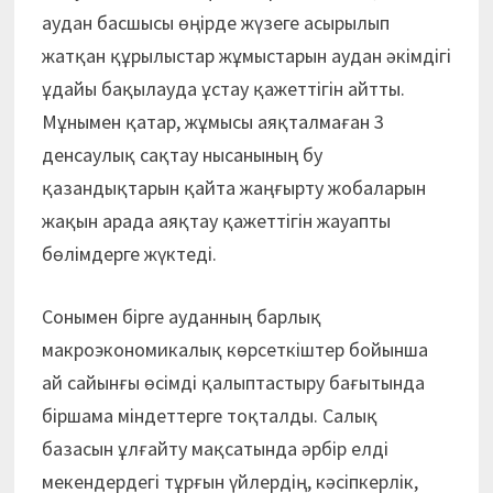
аудан басшысы өңірде жүзеге асырылып
жатқан құрылыстар жұмыстарын аудан әкімдігі
ұдайы бақылауда ұстау қажеттігін айтты.
Мұнымен қатар, жұмысы аяқталмаған 3
денсаулық сақтау нысанының бу
қазандықтарын қайта жаңғырту жобаларын
жақын арада аяқтау қажеттігін жауапты
бөлімдерге жүктеді.
Сонымен бірге ауданның барлық
макроэкономикалық көрсеткіштер бойынша
ай сайынғы өсімді қалыптастыру бағытында
біршама міндеттерге тоқталды. Салық
базасын ұлғайту мақсатында әрбір елді
мекендердегі тұрғын үйлердің, кәсіпкерлік,