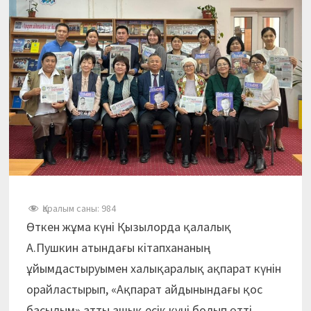
Қаралым саны:
984
Өткен жұма күні Қызылорда қалалық
А.Пушкин атындағы кітапхананың
ұйымдастыруымен халықаралық ақпарат күнін
орайластырып, «Ақпарат айдынындағы қос
басылым» атты ашық есік күні болып өтті.