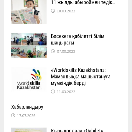
11 жылды абыроймен өтедік…
18.03.2022
Бәсекеге қабілетті білім
шаңырағы
07.09.2023
«Worldskills Kazakhstan»:
Мамандыққа машықтануға
мүмкіндік берді
11.03.2022
Хабарландыру
17.07.2026
Қызылордада «Qabilet»