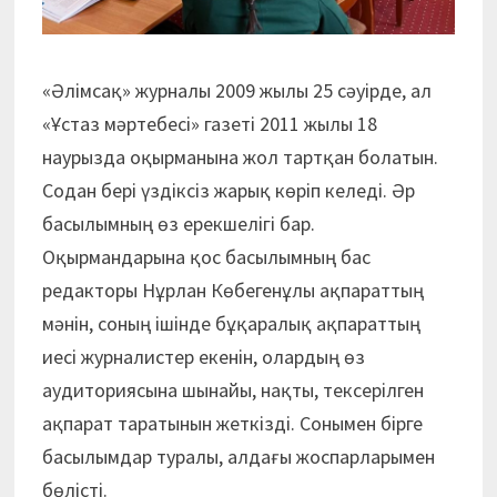
«Әлімсақ» журналы 2009 жылы 25 сәуірде, ал
«Ұстаз мәртебесі» газеті 2011 жылы 18
наурызда оқырманына жол тартқан болатын.
Содан бері үздіксіз жарық көріп келеді. Әр
басылымның өз ерекшелігі бар.
Оқырмандарына қос басылымның бас
редакторы Нұрлан Көбегенұлы ақпараттың
мәнін, соның ішінде бұқаралық ақпараттың
иесі журналистер екенін, олардың өз
аудиториясына шынайы, нақты, тексерілген
ақпарат таратынын жеткізді. Сонымен бірге
басылымдар туралы, алдағы жоспарларымен
бөлісті.