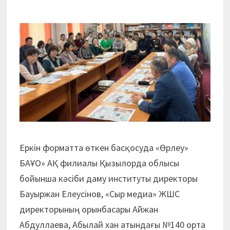
Еркін форматта өткен басқосуда «Өрлеу»
БАҰО» АҚ филиалы Қызылорда облысы
бойынша кәсіби даму институты директоры
Бауыр­жан Елеусінов, «Сыр медиа» ЖШС
директорының орынбасары Айжан
Абдуллаева, Абылай хан атындағы №140 орта