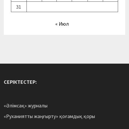
31
« Июл
СЕРІКТЕСТЕР:
«Әлімсақ» журналы
«Руханиятты жаңғырту» қоғамдық қоры