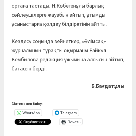
ортаға тастады. Н.Көбегенұлы барлық
сөйлеушілерге жауабын айтып, ұтымды
ұсыныстарға қолдау білдіретінін айтты.
Кездесу соңында зейнеткер, «Әлімсақ»
журналының тұрақты оқырманы Райкүл
Кембилова редакция ұжымына алғысын айтып,
батасын берді.
Б.Бағдатұлы
Сілтемемен бөлісу:
WhatsApp
Telegram
Печать