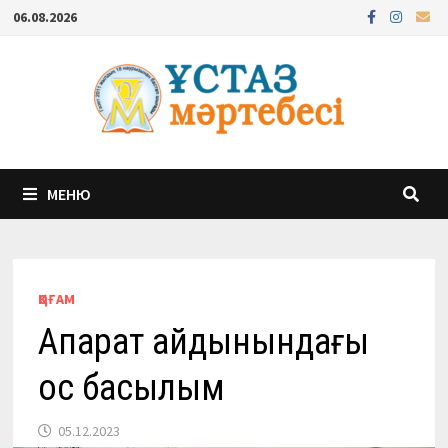
Перейти
06.08.2026
к
содержимому
МЕНЮ
ҚОҒАМ
Ақпарат айдынындағы
қос басылым
05.12.2023