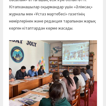
Кітапханашылар оқырмандар үшін «Әлімсақ»
журналы мен «Ұстаз мәртебесі» газетінің
нөмірлерінен және редакция тарапынан жарық
көрген кітаптардан көрме жасады.