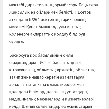
мектебі директорының орынбасары Бақытжан
Жақсылық өз ойларымен бөлісті. Т.Есетов
атындағы №264 мектептің тарих пәнінің
мұғалімі Қанат Аманкелдіұлы ұлттық
қолөнерге ақпараттық қолдау білдіруді
сұрады.
Басқосуға қос басылымның ойлы
оқырмандары – Ә.Тәжібаев атындағы
кітапхананың, облыстық архивтің, облыстық
зағип және нашар көретін азаматтарға
арналған кітапхана қызметкерлері мен
қаладағы білім ордаларының ұстаздары,
медициналық мекемелердің қызметкерлері
келді. Шығып сөйлегендер өз ұсыныстарын