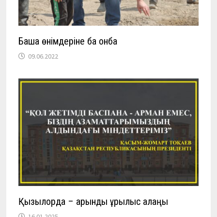
Бақша өнімдеріне бақ қонбақ
09.06.2022
Қызылорда – қарқынды құрылыс алаңы
16.01.2025