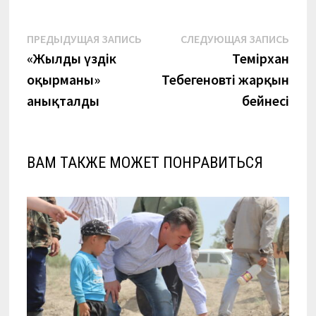
Навигация
Предыдущая
Сле
ПРЕДЫДУЩАЯ ЗАПИСЬ
СЛЕДУЮЩАЯ ЗАПИСЬ
запись:
запи
«Жылдың үздік
Темірхан
по
оқырманы»
Тебегеновтің жарқын
записям
анықталды
бейнесі
ВАМ ТАКЖЕ МОЖЕТ ПОНРАВИТЬСЯ