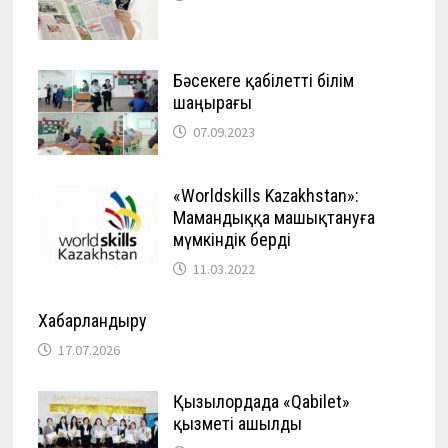
Бәсекеге қабілетті білім
шаңырағы
07.09.2023
«Worldskills Kazakhstan»:
Мамандыққа машықтануға
мүмкіндік берді
11.03.2022
Хабарландыру
17.07.2026
Қызылордада «Qabilet»
қызметі ашылды