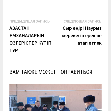
Навигация
Предыдущая
Сле
ПРЕДЫДУЩАЯ ЗАПИСЬ
СЛЕДУЮЩАЯ ЗАПИСЬ
запись:
запи
ҚАЗАҚСТАН
Сыр өңірі Наурыз
по
ЕМХАНАЛАРЫН
мерекесін ерекше
записям
ӨЗГЕРІСТЕР КҮТІП
атап өтпек
ТҰР
ВАМ ТАКЖЕ МОЖЕТ ПОНРАВИТЬСЯ