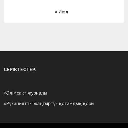
« Июл
СЕРІКТЕСТЕР:
«Әлімсақ» журналы
«Руханиятты жаңғырту» қоғамдық қоры