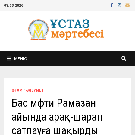
Перейти
07.08.2026
к
содержимому
МЕНЮ
ҚОҒАМ
/
ӘЛЕУМЕТ
Бас мүфти Рамазан
айында арақ-шарап
сатпауға шақырды