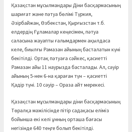
Қазақстан мұсылмандары Діни басқармасының
шариғат және пәтуа бөлімі Түркия,
Әзірбайжан, Өзбекстан, Қырғызстан т.б.
елдердің Ғұламалар кеңесімен, пәтуа
саласына жауапты ғалымдармен ақылдаса
келе, биылғы Рамазан айының басталатын күні
бекітілді. Ортақ пәтуаға сәйкес, қасиетті
Рамазан айы 11 наурызда басталады. Ал, сәуір
айының 5-нен 6-на қараған түн – қасиетті
Қадір түні. 10 сәуір – Ораза айт мерекесі.
Қазақстан мұсылмандары діни басқармасының
Төралқа мәжілісінде пітір садақасы еліміз
бойынша екі келі ұнның орташа бағасы
негізінде 640 теңге болып бекітілді.