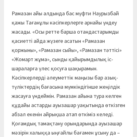
Рамазан айы алдында бас мүфти Наурызбай
қажы Тағанұлы кәсіпкерлерге арнайы үндеу
жасады. «Осы ретте барша отандастарымды
қасиетті айда жүзеге асатын «Рамазан
қоржыны», «Рамазан сыйы», «Рамазан тәттісі»
«Жомарт жұма», сынды қайырымдылық іс-
шараларға үлес қосуға шақырамын.
Кәсіпкерлерді әлеуметтік маңызы бар азық-
түліктердің бағасына мүмкіндігінше жеңілдік
жасауға үндеймін. Рамазан айына тура келген
құдайы астарды ауызашар уақытында өткізген
абзал екенін айрықша атап өткіміз келеді.
Қоғамдық тамақтану орындарында ауызашар
мәзірін халыққа ыңғайлы бағамен ұсыну да –