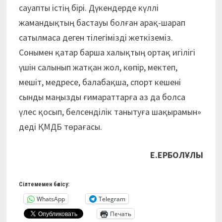
сауапты істің бірі. Дүкендерде күллі
жамандықтың бастауы болған арақ-шарап
сатылмаса деген тілегімізді жеткіземіз.
Сонымен қатар барша халықтың ортақ игілігі
үшін салынып жатқан жол, көпір, мектеп,
мешіт, медресе, балабақша, спорт кешені
сынды маңызды ғимараттарға аз да болса
үлес қосып, белсенділік танытуға шақырамын»
деді ҚМДБ төрағасы.
Е.ЕРБОЛҰЛЫ
Сілтемемен бөлісу:
WhatsApp
Telegram
Печать