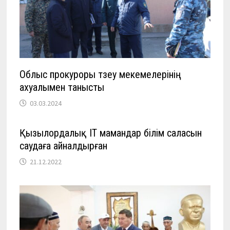
Облыс прокуроры түзеу мекемелерінің
ахуалымен танысты
03.03.2024
Қызылордалық IT мамандар білім саласын
саудаға айналдырған
21.12.2022