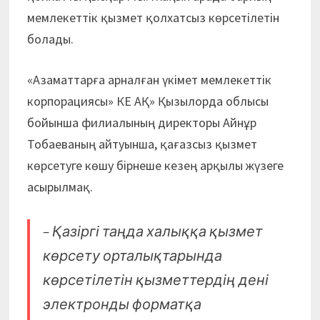
мемлекеттік қызмет қолхатсыз көрсетілетін
болады.
«Азаматтарға арналған үкімет мемлекеттік
корпорациясы» КЕ АҚ» Қызылорда облысы
бойынша филиалының директоры Айнұр
Тобаеваның айтуынша, қағазсыз қызмет
көрсетуге көшу бірнеше кезең арқылы жүзеге
асырылмақ.
– Қазіргі таңда халыққа қызмет
көрсету орталықтарында
көрсетілетін қызметтердің дені
электронды форматқа