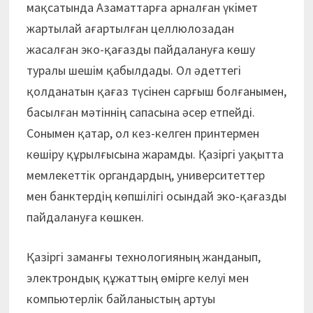
мақсатында Азаматтарға арналған үкімет
жартылай ағартылған целлюлозадан
жасалған эко-қағазды пайдалануға көшу
туралы шешім қабылдады. Ол әдеттегі
қолданатын қағаз түсінен сарғыш болғанымен,
басылған мәтіннің сапасына әсер етпейді.
Сонымен қатар, ол кез-келген принтермен
көшіру құрылғысына жарамды. Қазіргі уақытта
мемлекеттік органдардың, университеттер
мен банктердің көпшілігі осындай эко-қағазды
пайдалануға көшкен.
Қазіргі заманғы технологияның жанданып,
электрондық құжаттың өмірге келуі мен
компьютерлік байланыстың артуы