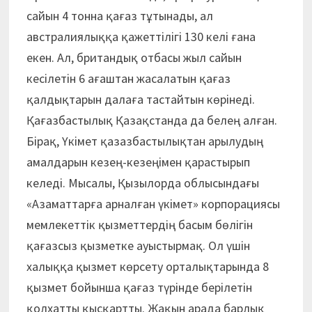
сайын 4 тонна қағаз тұтынады, ал
австралиялыққа қажеттілігі 130 келі ғана
екен. Ал, британдық отбасы жыл сайын
кесілетін 6 ағаштан жасалатын қағаз
қалдықтарын далаға тастайтын көрінеді.
Қағазбастылық Қазақстанда да белең алған.
Бірақ, Үкімет қазазбастылықтан арылудың
амалдарын кезең-кезеңімен қарастырып
келеді. Мысалы, Қызылорда облысындағы
«Азаматтарға арналған үкімет» корпорациясы
мемлекеттік қызметтердің басым бөлігін
қағазсыз қызметке ауыстырмақ. Ол үшін
халыққа қызмет көрсету орталықтарында 8
қызмет бойынша қағаз түрінде берілетін
қолхатты қысқартты. Жақын арада барлық