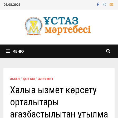
Перейти
06.08.2026
к
содержимому
МЕНЮ
ЖАҺАН
/
ҚОҒАМ
/
ӘЛЕУМЕТ
Халыққа қызмет көрсету
орталықтары
қағазбастылықтан құтылмақ