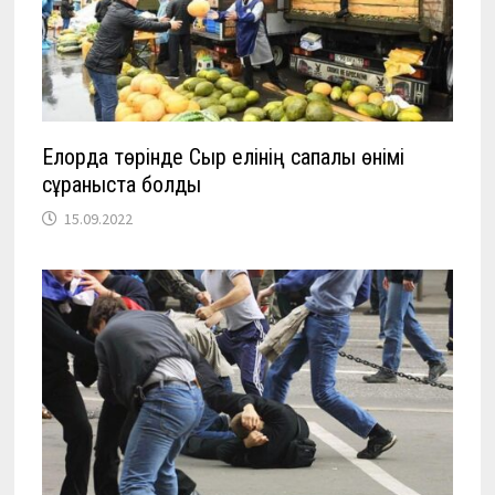
Елорда төрінде Сыр елінің сапалы өнімі
сұраныста болды
15.09.2022