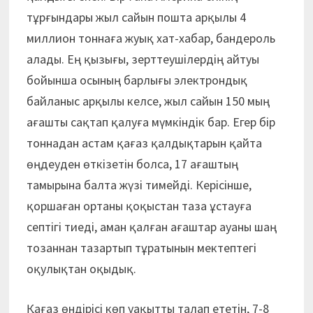
тұрғындары жыл сайын пошта арқылы 4
миллион тоннаға жуық хат-хабар, бандероль
алады. Ең қызығы, зерттеушілердің айтуы
бойынша осының барлығы электрондық
байланыс арқылы келсе, жыл сайын 150 мың
ағашты сақтап қалуға мүмкіндік бар. Егер бір
тоннадан астам қағаз қалдықтарын қайта
өңдеуден өткізетін болса, 17 ағаштың
тамырына балта жүзі тимейді. Керісінше,
қоршаған ортаны қоқыстан таза ұстауға
септігі тиеді, аман қалған ағаштар ауаны шаң
тозаннан тазартып тұратынын мектептегі
оқулықтан оқыдық.
Қағаз өндірісі көп уақытты талап ететін, 7-8