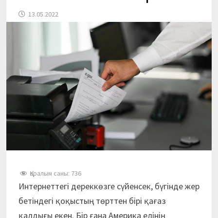
13.05.2022
Қаралым саны:
736
Интернеттегі дереккөзге сүйенсек, бүгінде жер
бетіндегі қоқыстың төрттен бірі қағаз
қалдығы екен. Бір ғана Америка елінің