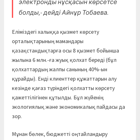
электронды нұсқасын көрсетсе
болды,- дейді Айнұр Тобаева.
Еліміздегі халыққа қызмет көрсету
орталықтарының мамандары
қазақстандықтарға осы 8 қызмет бойынша
жылына 6 млн.-ға жуық қолхат береді (бұл
қолхаттардың жалпы санының 40%-ын
құрайды). Енді клиенттер құжаттарын алу
кезінде қағаз түріндегі қолхатты көрсету
қажеттілігінен құтылды. Бұл жүйенің
экологиялық және экономикалық пайдасы да
зор.
Мұнан бөлек, бюджетті оңтайландыру