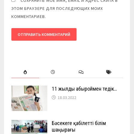
СОХРАНИТЬ МОЁ ИМЯ, EMAIL И АДРЕС САЙТА В
ЭТОМ БРАУЗЕРЕ ДЛЯ ПОСЛЕДУЮЩИХ МОИХ
КОММЕНТАРИЕВ.
11 жылды абыроймен өтедік…
18.03.2022
Бәсекеге қабілетті білім
шаңырағы