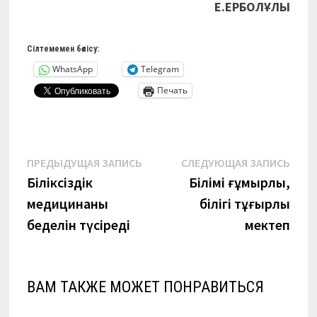
Е.ЕРБОЛҰЛЫ
Сілтемемен бөлісу:
WhatsApp
Telegram
Печать
Навигация
Предыдущая
Сле
ПРЕДЫДУЩАЯ ЗАПИСЬ
СЛЕДУЮЩАЯ ЗАПИСЬ
запись:
запи
Біліксіздік
Білімі ғұмырлы,
по
медицинаның
білігі тұғырлы
записям
беделін түсіреді
мектеп
ВАМ ТАКЖЕ МОЖЕТ ПОНРАВИТЬСЯ