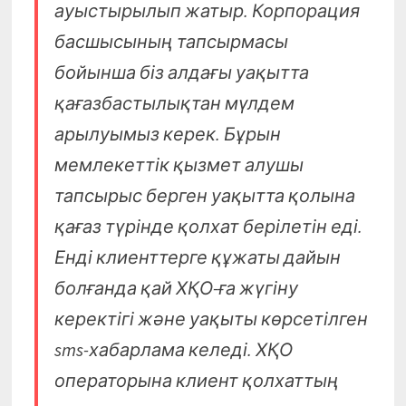
ауыстырылып жатыр. Корпорация
басшысының тапсырмасы
бойынша біз алдағы уақытта
қағазбастылықтан мүлдем
арылуымыз керек. Бұрын
мемлекеттік қызмет алушы
тапсырыс берген уақытта қолына
қағаз түрінде қолхат берілетін еді.
Енді клиенттерге құжаты дайын
болғанда қай ХҚО-ға жүгіну
керектігі және уақыты көрсетілген
sms-хабарлама келеді. ХҚО
операторына клиент қолхаттың