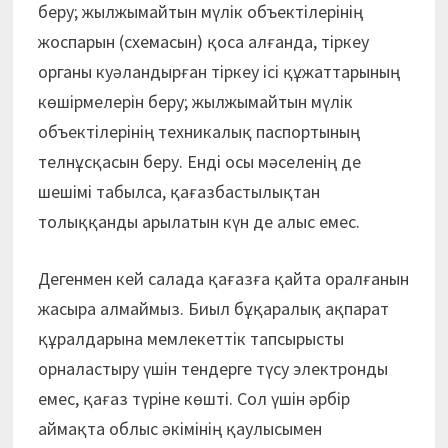
беру; жылжымайтын мүлік объектілерінің
жоспарын (схемасын) қоса алғанда, тіркеу
органы куәландырған тіркеу ісі құжаттарының
көшірмелерін беру; жылжымайтын мүлік
объектілерінің техникалық паспортының
телнұсқасын беру. Енді осы мәселенің де
шешімі табылса, қағазбастылықтан
толыққанды арылатын күн де алыс емес.
Дегенмен кей салада қағазға қайта оралғанын
жасыра алмаймыз. Биыл бұқаралық ақпарат
құралдарына мемлекеттік тапсырысты
орналастыру үшін тендерге түсу электронды
емес, қағаз түріне көшті. Сол үшін әрбір
аймақта облыс әкімінің қаулысымен