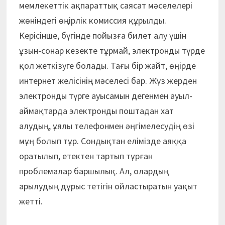
мемлекеттік ақпараттық саясат мәселелері
жөніндегі өңірлік комиссия құрылды.
Керісінше, бүгінде пойызға билет алу үшін
ұзын-сонар кезекте тұрмай, электронды түрде
қол жеткізуге болады. Тағы бір жайт, өңірде
интернет желісінің мәселесі бар. Жүз жерден
электронды түрге ауысамын дегенмен ауыл-
аймақтарда электронды поштадан хат
алудың, ұялы телефонмен әңгімелесудің өзі
мұң болып тұр. Сондықтан елімізде аяққа
оратылып, етектен тартып тұрған
проблемалар баршылық. Ал, олардың
арылудың дұрыс тетігін ойластыратын уақыт
жетті.