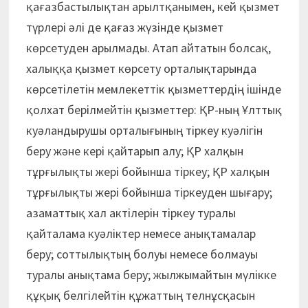
қағазбастылықтан арылтқанымен, кей қызмет
түрлері әлі де қағаз жүзінде қызмет
көрсетуден арылмады. Атап айтатын болсақ,
халыққа қызмет көрсету орталықтарында
көрсетілетін мемлекеттік қызметтердің ішінде
қолхат берілмейтін қызметтер: ҚР-ның Ұлттық
куәландырушы орталығының тіркеу куәлігін
беру және кері қайтарып алу; ҚР халқын
тұрғылықты жері бойынша тіркеу; ҚР халқын
тұрғылықты жері бойынша тіркеуден шығару;
азаматтық хал актілерін тіркеу туралы
қайталама куәліктер немесе анықтамалар
беру; соттылықтың болуы немесе болмауы
туралы анықтама беру; жылжымайтын мүлікке
құқық белгілейтін құжаттың телнұсқасын