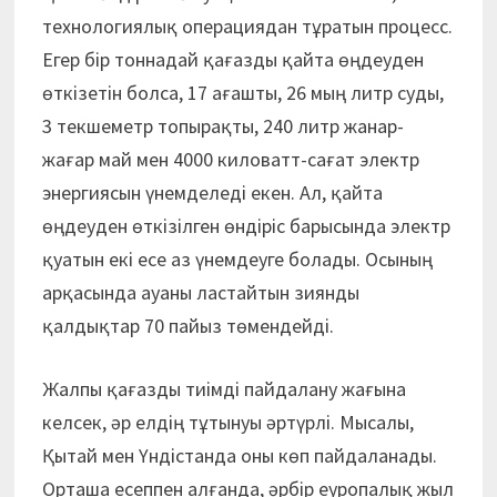
технологиялық операциядан тұратын процесс.
Егер бір тоннадай қағазды қайта өңдеуден
өткізетін болса, 17 ағашты, 26 мың литр суды,
3 текшеметр топырақты, 240 литр жанар-
жағар май мен 4000 киловатт-сағат электр
энергиясын үнемделеді екен. Ал, қайта
өңдеуден өткізілген өндіріс барысында электр
қуатын екі есе аз үнемдеуге болады. Осының
арқасында ауаны ластайтын зиянды
қалдықтар 70 пайыз төмендейді.
Жалпы қағазды тиімді пайдалану жағына
келсек, әр елдің тұтынуы әртүрлі. Мысалы,
Қытай мен Үндістанда оны көп пайдаланады.
Орташа есеппен алғанда, әрбір еуропалық жыл