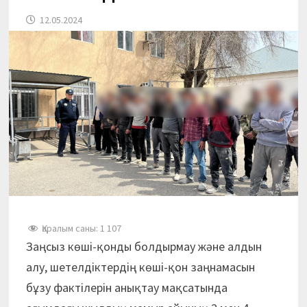
12.05.2024
Қаралым саны:
1 107
Заңсыз көші-қонды болдырмау және алдын
алу, шетелдіктердің көші-қон заңнамасын
бұзу фактілерін анықтау мақсатында