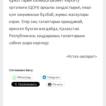
құжаттарын Халыққа қызмет көрсету
орталығы (ЦОН) арқылы заңдастырып, көші-
қон заңнамасын бұзбай, жұмыс жасаулары
керек. Егер заң талаптарын орындамай,
өрескел бұзған жағдайда, Қазақстан
Республикасы заңдарының талаптарына
сәйкес шара көріледі.
«Ұстаз-ақпарат»
Сілтемемен бөлісу:
WhatsApp
Telegram
Печать