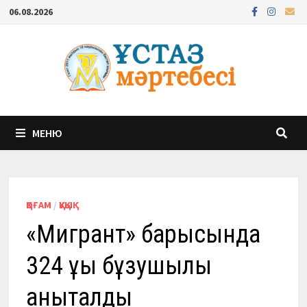
Перейти
06.08.2026
к
содержимому
МЕНЮ
ҚОҒАМ
/
ҚҰҚЫҚ
«Мигрант» барысында
324 құқық бұзушылық
анықталды