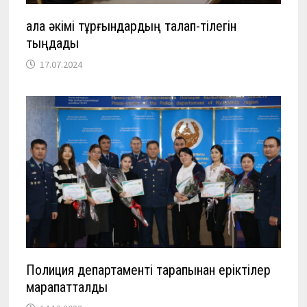
Қала әкімі тұрғындардың талап-тілегін
тыңдады
17.07.2024
Полиция департаменті тарапынан еріктілер
марапатталды