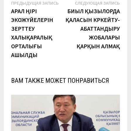
Навигация
Предыдущая
Сле
ПРЕДЫДУЩАЯ ЗАПИСЬ
СЛЕДУЮЩАЯ ЗАПИСЬ
запись:
запи
АРАЛ ӨҢІРІ
БИЫЛ ҚЫЗЫЛОРДА
по
ЭКОЖҮЙЕЛЕРІН
ҚАЛАСЫН КӨРКЕЙТУ-
записям
ЗЕРТТЕУ
АБАТТАНДЫРУ
ХАЛЫҚАРАЛЫҚ
ЖОБАЛАРЫ
ОРТАЛЫҒЫ
ҚАРҚЫН АЛМАҚ
АШЫЛДЫ
ВАМ ТАКЖЕ МОЖЕТ ПОНРАВИТЬСЯ