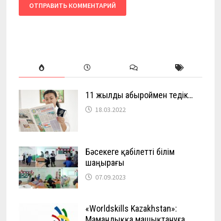
11 жылды абыроймен өтедік…
18.03.2022
Бәсекеге қабілетті білім
шаңырағы
07.09.2023
«Worldskills Kazakhstan»:
Мамандыққа машықтануға