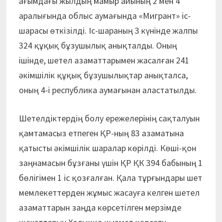
ағымдағы жылдың мамыр айының 2 мен 4
аралығында облыс аумағында «Мигрант» іс-
шарасы өткізілді. Іс-шараның 3 күнінде жалпы
324 құқық бұзушылық анықталды. Оның
ішінде, шетел азаматтарымен жасалған 241
әкімшілік құқық бұзушылықтар анықталса,
оның 4-і республика аумағынан аластатылды.
Шетелдіктердің болу ережелерінің сақталуын
қамтамасыз етпеген ҚР-ның 83 азаматына
қатысты әкімшілік шаралар көрілді. Көші-қон
заңнамасын бұзғаны үшін ҚР ҚК 394 бабының 1
бөлігімен 1 іс қозғалған. Қала тұрғындары шет
мемлекеттерден жұмыс жасауға келген шетел
азаматтарын заңда көрсетілген мерзімде