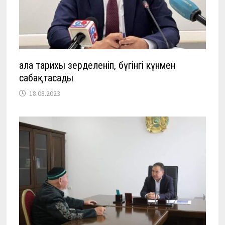
Қала тарихы зерделеніп, бүгінгі күнмен
сабақтасады
18.08.2023