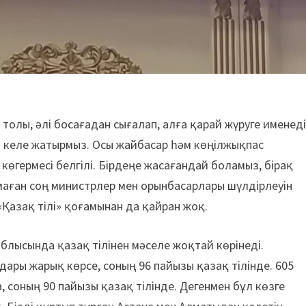
 толы, әлі босағадан сығалап, алға қарай жүруге именеді
н» келе жатырмыз. Осы жайбасар һәм көңілжықпас
 көгермесі белгілі. Бірдеңе жасағандай боламыз, бірақ
маған соң министрлер мен орынбасарлары шүлдірлеуін
«Қазақ тілі» қоғамынан да қайран жоқ.
блысында қазақ тілінен мәселе жоқтай көрінеді.
ары жарық көрсе, соның 96 пайызы қазақ тілінде. 605
, соның 90 пайызы қазақ тілінде. Дегенмен бұл көзге