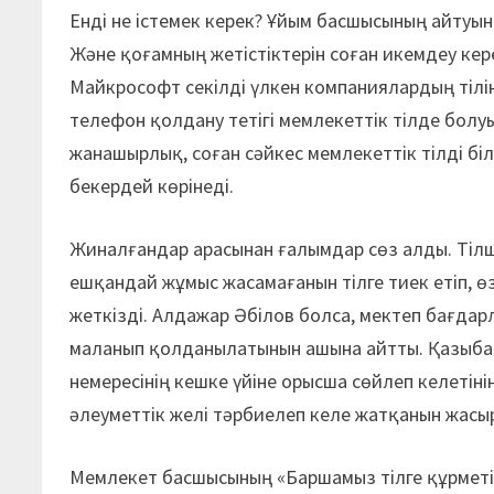
Енді не істемек керек? Ұйым басшысының айтуын
Және қоғамның жетістіктерін соған икемдеу кер
Майкрософт секілді үлкен компаниялардың тілін 
телефон қолдану тетігі мемлекеттік тілде болуы
жанашырлық, соған сәйкес мемлекеттік тілді бі
бекердей көрінеді.
Жиналғандар арасынан ғалымдар сөз алды. Тілш
ешқандай жұмыс жасамағанын тілге тиек етіп, ө
жеткізді. Алдажар Әбілов болса, мектеп бағдарла
ма­ланып қолданылатынын ашына айтты. Қазыбай
не­мересінің кешке үйіне орысша сөйлеп келетінін
әлеуметтік желі тәрбиелеп келе жатқанын жасы
Мемлекет басшысының «Баршамыз тілге құрметімі