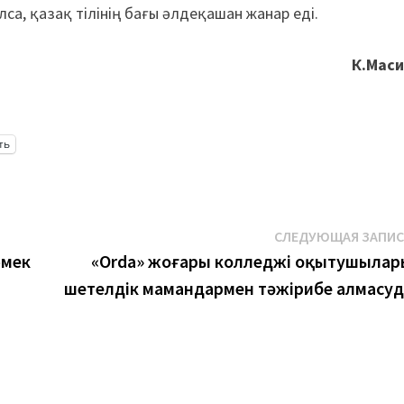
лса, қазақ тілінің бағы әлдеқашан жанар еді.
К.Мас
ть
СЛЕДУЮЩАЯ ЗАПИ
өмек
«Orda» жоғары колледжі оқытушылар
шетелдік мамандармен тәжірибе алмасуд