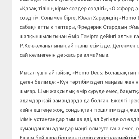
«Қазақ тілінің кірме сөздер сөздігі», «Оксфорд
сөздігі». Сонымен бірге, Ювал Хараридің «Homo
сабақ» атты кітаптары, Фредерик Старрдың «Ұ
шапқыншылығынан Әмір Темірге дейінгі алтын ғ
Р.Кенжеханұлының айтқаны есімізде. Дегенмен 
сай келмегенін де жасыра алмаймыз.
Мысал үшін айтайық, «Homo Deus: Болашақтың 
деген бөлімде: «Күн тәртібіміздегі маңызы жөні
шығар. Шын жақсылық өмір сүруде емес, бақыт
адамдар қай замандарда да болған. Ежелгі Грек
кейін ештеңе жоқ, сондықтан тіршілігіміздің жа
ілімін ұстанғандар тым аз еді, ал бүгінде ол өз
күмәнданған адамдар мәңгі өлмеуге ғана емес,
Ешкім бейшара боп мәңгі өмір сүргісі келмейтіні