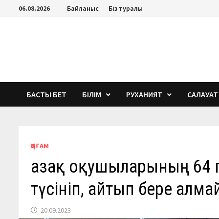
Перейти
06.08.2026
Байланыс
Біз туралы
к
содержимому
БАСТЫ БЕТ
БІЛІМ
РУХАНИЯТ
САЛАУАТ
ҚОҒАМ
Қазақ оқушыларының 64
түсініп, айтып бере алм
20.09.2023