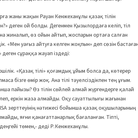
арға жаны жақын Рауан Кенжеханұлы қазақ тілін
» деген ой болды. Дегенмен Қызылордаға келіп, тіл
на жиналып, өз ойын айтып, жоспарын ортаға салған
к. «Мен уағыз айтуға келген жоқпын» деп сөзін бастаға
 деген сұраққа жауап іздеді:
шілік. «Қазақ тілі» қоғамдық ұйым болса да, көтерер
лмаса бізге өмір жоқ. Ана тілі тәуелсіздікпен тең ұғым.
анша пайызы? Өз тілін сөйлей алмай жүргендерге қалай
йлеп, еркін жаза алмайды. Оқу сауаттылығы жағынан
ISA зерттеуінің нәтижесі бойынша қазақ оқушыларының
лмайды, яғни қанағаттанарлық баға­ланған. Тіпті,
еңгейі төмен,- деді Р.Кенжеханұлы.