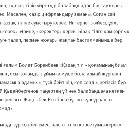
ша, «қазақ тілін үйретуді балабақшадан бастау керек.
ек. Мәселен, қазір цифрландыру заманы. Соған сай
қазақ тіліне ауыстыру керек. Интернет жүйесі, ұялы
 керек». Әрине, «керектер» керек. Бірақ тілге қамқорлық
луге талап, пәрмен жоғары жақтан басталмайынша бәрі
і ғалым Болат Боранбаев «Қазақ тілі» қоғамының биыл
зінің осы қоғамдық ұйымға мүше бола алмай жүргенін
масына адамның түсін­бейтінін, көп сөздің негізсіз бұр­
 Құдайбергенов таңер­тең үйінен балабақшаға кеткен
е ренішті. Жақсыбек Егізбаев бүгінгі күні ұрпақты
рмады.
зді құр сөзбен емес, нақты іспен көрсетуіміз керек»