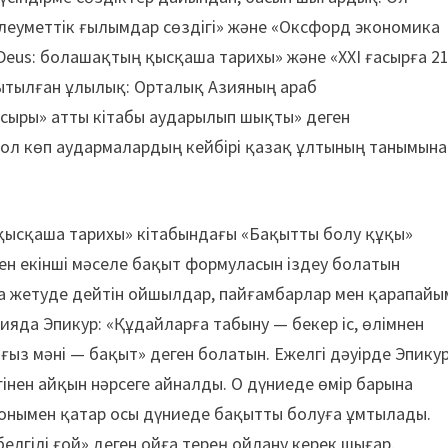
 әлеуметтік ғылымдар сөздігі» және «Оксфорд экономика
 Deus: болашақтың қысқаша тарихы» және «XXI ғасырға 2
мытылған ұлылық: Орталық Азияның араб
асыры» атты кітабы аударылып шықты» деген
сол көп аудармалардың кейбірі қазақ ұлтының танымына
қысқаша тарихы» кітабындағы «Бақытты болу құқы»
нен екінші мәселе бақыт формуласын іздеу болатын
қа жетуде дейтін ойшылдар, пайғамбарлар мен қарапайы
ияда Эпикур: «Құдайларға табыну — бекер іс, өлімнен
лғыз мәні — бақыт» деген болатын. Ежелгі дәуірде Эпику
дігінен айқын нәрсеге айналды. О дүниеде өмір барына
 сонымен қатар осы дүниеде бақытты болуға ұмтылады.
 белгілі ғой» деген ойға терең ойлану керек шығар.