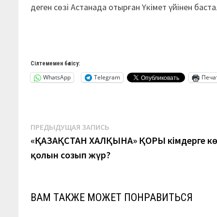
деген сөзі Астанада отырған Үкімет үйінен баста
Сілтемемен бөлісу:
WhatsApp
Telegram
Печа
Навигация
Предыдущая
ПРЕДЫДУЩАЯ ЗАПИСЬ
запись:
«ҚАЗАҚСТАН ХАЛҚЫНА» ҚОРЫ кімдерге к
по
қолын созып жүр?
записям
ВАМ ТАКЖЕ МОЖЕТ ПОНРАВИТЬСЯ