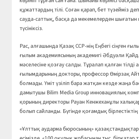
көрініп тұрған сан ғана. Шынайы көрінісі басқаш
құжаттардың тілі. Соған қарап, бет түзейміз деп
сауда-саттық, басқа да мекемелерден шығатын қа
түсініксіз.
Рас, алғашында Қазақ ССР-нің Еңбегі сіңген ғы
ғылым академиясының академигі Әбдуәли Қайдар
мәселесіне қозғау салды. Тұралап қалған тілді 
ғылымдарының докторы, профессор Өмірзақ Айтб
болмады. Үміт үзіліп бара жатқан кезде жаңа 
дамытушы Bilim Media Group инновациялық ком
қорының директоры Рауан Кенжеханұлы халықара
болып сайланды. Бүгінде қоғамдық бірлестіктің
«Ұлттық аударма бюросының» қазақстандықтар ү
есімізде. «100 оқулық жобасынан тыс, бірқатар 