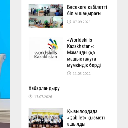
Бәсекеге қабілетті
білім шаңырағы
07.09.2023
«Worldskills
Kazakhstan»:
Мамандыққа
машықтануға
мүмкіндік берді
11.03.2022
Хабарландыру
17.07.2026
Қызылордада
«Qabilet» қызметі
ашылды