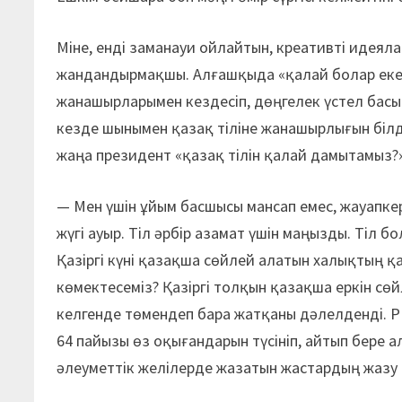
Міне, енді заманауи ойлайтын, креа­тивті идеял
жандандырмақшы. Алғашқыда «қалай болар екен?
жанашырларымен кездесіп, дөңгелек үстел басы
кезде шынымен қазақ тіліне жанашырлығын білді
жаңа президент «қазақ тілін қалай дамытамыз?»
— Мен үшін ұйым басшысы мансап емес, жауапкер
жүгі ауыр. Тіл әрбір азамат үшін маңызды. Тіл бо
Қазіргі күні қазақша сөйлей алатын халықтың қ
көмектесеміз? Қазіргі толқын қазақша еркін сө
келгенде төмендеп бара жатқаны дәлелденді. P
64 пайызы өз оқығандарын түсініп, айтып бере а
әлеуметтік желілерде жазатын жастардың жазу д