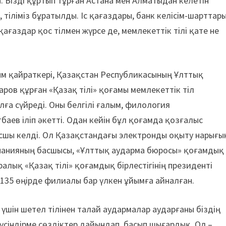
а. Бізді құртып тұрған Астана мен Алматыдан келетін
, тіліміз бұратылды. Іс қағаздары, банк келісім-шарттары
ғаздар қос тілмен жүрсе де, мемлекеттік тілі қате не
лым қайраткері, Қазақстан Республикасының Ұлттық
ов құрған «Қазақ тілі» қоғамы мемлекеттік тіл
алға сүйреді. Оны белгілі ғалым, филология
аев іліп әкетті. Одан кейін бұл қоғамда қозғалыс
басшы келді. Ол Қазақстандағы электронды оқыту нарығы
панияның басшысы, «Ұлттық аударма бюросы» қоғамдық
лық «Қазақ тілі» қоғамдық бірлестігінің президенті
 135 өңірде филиалы бар үлкен ұйымға айналған.
шін шетел тілінен талай аудармалар аударғаны біздің
түсіндірме сөздіктер дайындап, басып шығардық. Ол –