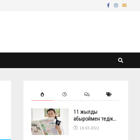
11 жылды
абыроймен өтедік…
18.03.2022