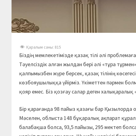
Қаралым саны:
815
Біздің мемлекетімізде қазақ тілі әлі проблемаға
Тәуелсіздік алған жылдан бері әлі «тұра тұрме
қалпымызбен жүре берсек, қазақ тілінің көсегесі
көзбояушылыққа үйірміз. Үкіметтен пәрмен бол
қояр емес. Біз қозғау салар деген халықаралық 
Бір қарағанда 98 пайыз қазағы бар Қызылорда о
Мәселен, облыста 148 бұқаралық ақпарат құралд
балабақша болса, 93,5 пайызы, 295 мектеп болса