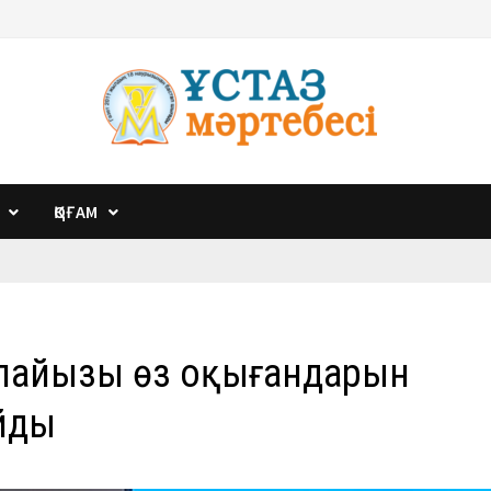
ҚОҒАМ
 пайызы өз оқығандарын
айды