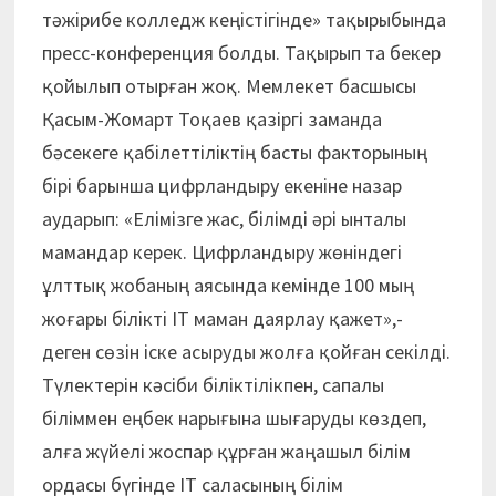
тәжірибе колледж кеңістігінде» тақырыбында
пресс-конференция болды. Тақырып та бекер
қойылып отырған жоқ. Мемлекет басшысы
Қасым-Жомарт Тоқаев қазіргі заманда
бәсекеге қабілеттіліктің басты факторының
бірі барынша цифрландыру екеніне назар
аударып: «Елімізге жас, білімді әрі ынталы
мамандар керек. Цифрландыру жөніндегі
ұлттық жобаның аясында кемінде 100 мың
жоғары білікті ІТ маман даярлау қажет»,-
деген сөзін іске асыруды жолға қойған секілді.
Түлектерін кәсіби біліктілікпен, сапалы
біліммен еңбек нарығына шығаруды көздеп,
алға жүйелі жоспар құрған жаңашыл білім
ордасы бүгінде IT саласының білім