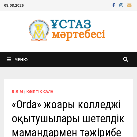
Перейти
08.08.2026
к
содержимому
МЕНЮ
БІЛІМ
/
КӘСІПТІК САЛА
«Orda» жоғары колледжі
оқытушылары шетелдік
мамандармен тәжірибе