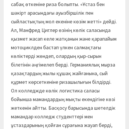
сабақ өткеніне риза болыпты. «Ұстаз бен
шәкірт арасындағы ауызбіршілік пен
сыйластықтың мол екеніне көзім жетті» дейді.
Ал, Манфред Циглер өзінің көлік саласында
қызмет жасап келе жатқанын және қарапайым
мотоциклден бастап үлкен салмақтағы
көліктерді жөндеп, олардың қыр-сырын
білетінін әңгімелеп берді. Германиялық мырза
қазақтардың жылы құшақ жайғанына, сый
құрмет көрсеткеніне ризашылығын білдірді.
Ол колледжде көлік логистика саласы
бойынша мамандардың мықты екендігіне көзі
жеткенін айтты. Басқосу барысында шетелдік
мамандар колледж студенттері мен
ұстаздарының қойған сұрағына жауап берді,