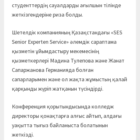
студенттердің сауалдарды ағылшын тілінде
жеткізгендеріне риза болды.
Шетелдік компанияның Қазақстандағы «SES
Senior Experten Service» әлемдік сараптама
қызметін ұйымдастыру мекемесінің
қызметкерлері Мадина Тулепова және Жанат
Сапаржанова Германияда болған
сапарларымен және ол жақта жұмыстың қалай
қар­қынды жүріп жатқанын түсіндірді.
Конференция қорытындысында колледж
директоры қонақтарға алғыс айтып, алдағы
уақытта тығыз байланыста болатынын
жеткізді.