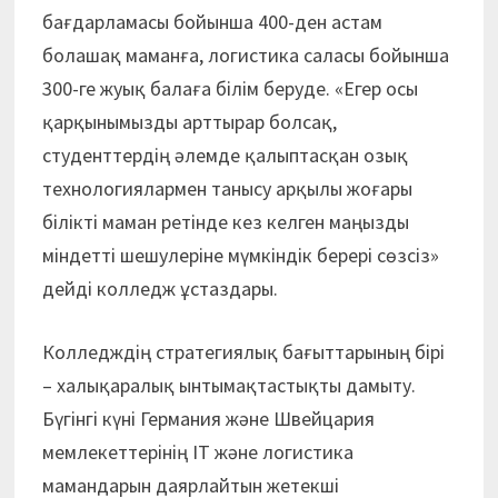
бағдарламасы бойынша 400-ден астам
болашақ маманға, логистика саласы бойынша
300-ге жуық балаға білім беруде. «Егер осы
қарқынымызды арттырар болсақ,
студенттердің әлемде қалыптасқан озық
технологиялармен танысу арқылы жоғары
білікті маман ретінде кез келген маңызды
міндетті шешулеріне мүмкіндік берері сөзсіз»
дейді колледж ұстаздары.
Колледждің стратегиялық бағыттарының бірі
– халықаралық ынтымақтастықты дамыту.
Бүгінгі күні Германия және Швейцария
мемлекеттерінің IT және логистика
мамандарын даярлайтын жетекші