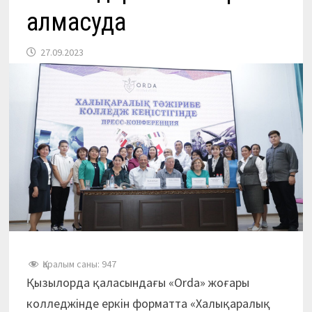
алмасуда
27.09.2023
Қаралым саны:
947
Қызылорда қаласындағы «Orda» жоғары
колледжінде еркін форматта «Халықаралық