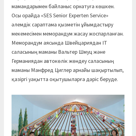
мамандарымен байланыс орнатуға көшкен.
Осы орайда «SES Senior Experten Service»
әлемдік сараптама қызметін ұйымдастыру
мекемесімен меморандум жасау жоспарланған.
Меморандум аясында Швейцариядан ІТ
саласының маманы Вальтер Шмуц және
Германиядан автокөлік жөндеу саласының
маманы Манфред Циглер ар­найы шақыртылып,
қазіргі уақытта оқытушыларға дәріс беруде.