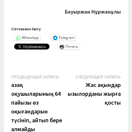
Бауыржан Нұржанұлы
Сілтемемен бөлісу:
WhatsApp
Telegram
Печать
Навигация
Предыдущая
Сле
ПРЕДЫДУЩАЯ ЗАПИСЬ
СЛЕДУЮЩАЯ ЗАПИСЬ
запись:
запи
Қазақ
Жас ақындар
по
оқушыларының 64
Қызылорданы жырға
записям
пайызы өз
қосты
оқығандарын
түсініп, айтып бере
алмайды