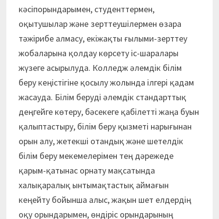
кәсіпорындарымен, студенттермен,
оқытушылар және зерттеушілермен өзара
тәжірибе алмасу, екіжақты ғылыми-зерттеу
жобаларына қолдау көрсету іс-шаралары
жүзеге асырылуда. Колледж әлемдік білім
беру кеңістігіне қосылу жолында ілгері қадам
жасауда. Білім беруді әлемдік стандарттық
деңгейге көтеру, бәсекеге қабілетті жаңа буын
қалыптастыру, білім беру қызметі нарығынан
орын алу, жетекші отандық және шетелдік
білім беру мекемелерімен тең дәрежеде
қарым-қатынас орнату мақсатында
халықаралық ынтымақтастық аймағын
кеңейту бойынша алыс, жақын шет елдердің
оқу орындарымен, өндіріс орындарының