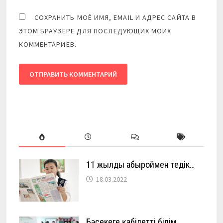
СОХРАНИТЬ МОЁ ИМЯ, EMAIL И АДРЕС САЙТА В
ЭТОМ БРАУЗЕРЕ ДЛЯ ПОСЛЕДУЮЩИХ МОИХ
КОММЕНТАРИЕВ.
11 жылды абыроймен өтедік…
18.03.2022
Бәсекеге қабілетті білім