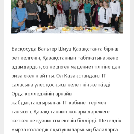
Басқосуда Вальтер Шмуц Қазақстанға бірінші
рет келгенін, Қазақстанның табиғатына және
адамдардың өзіне деген мәдениеттілігіне дән
риза екенін айтты. Ол Қазақстандағы IT
саласына үлес қосқысы келетінін жеткізді.
Орда колледжінің арнайы
жабдықтандырылған IT кабинеттерімен
танысып, Қазақстанның жоғары дәрежеге
жеткеніне қуанышты екенін білдірді. Шетелдік
мырза колледж оқытушыларының балаларға