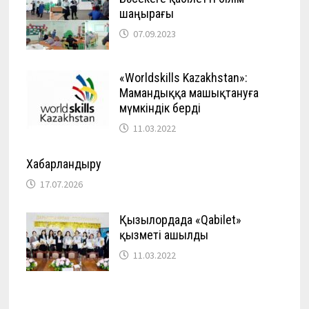
шаңырағы
07.09.2023
«Worldskills Kazakhstan»:
Мамандыққа машықтануға
мүмкіндік берді
11.03.2022
Хабарландыру
17.07.2026
Қызылордада «Qabilet»
қызметі ашылды
11.03.2022