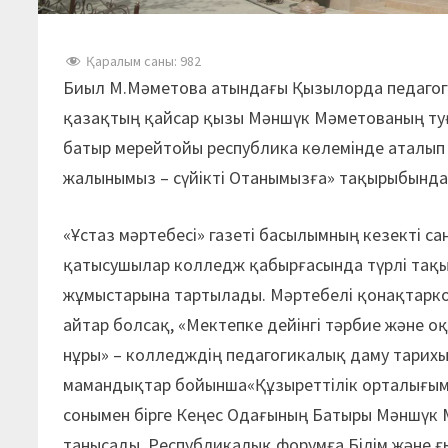
Қаралым саны:
982
Биыл М.Мәметова атындағы Қызылорда педагог
қазақтың қайсар қызы Мәншүк Мәметованың туға
батыр мерейтойы республика көлемінде аталып ө
жалынымыз – сүйікті Отанымызға» тақырыбында
«Ұстаз мәртебесі» газеті басылымның кезекті с
қатысушылар колледж қабырғасында түрлі тақы
жұмыстарына тартылады. Мәртебелі қонақтарк
айтар болсақ, «Мектепке дейінгі тәрбие және о
нұры» – колледждің педагогикалық даму тарих
мамандықтар бойынша«Құзыреттілік орталығыме
сонымен бірге Кеңес Одағының Батыры Мәншүк 
танысады. Республикалық форумға Білім және 