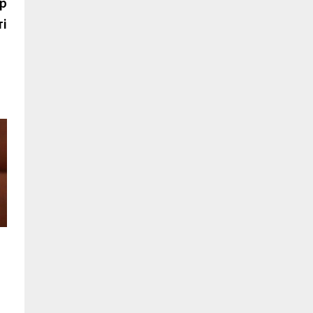
запись:
ыр
і