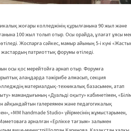
икалық жоғары колледжінің құрылғанына 90 жыл және
нына 100 жыл толып отыр. Осы орайда, ұлағат ұясы ме
тіледі. Жоспарға сәйкес, мамыр айының 5-і күні «Жасты
 жастардың патриоттық форумы өтіледі.
анын осы қос мерейтойға арнап отыр. Форумға
рыптық алаңдарда тәжірибе алмасып, секция
олледждің материалдық-техникалық базасымен, атап
қыту» мамандығының «Дуальді оқыту» кабинетімен, «Білі
ын айқындайтын галереямен және педагогикалық
н», «MM handmade Studio» үйірмесінің жұмыстарымен,
Мәметоваға арналған «Ерлікке тағзым» залымен
ғылым вице-министріШолпан Каринова, Қазақстан халқы