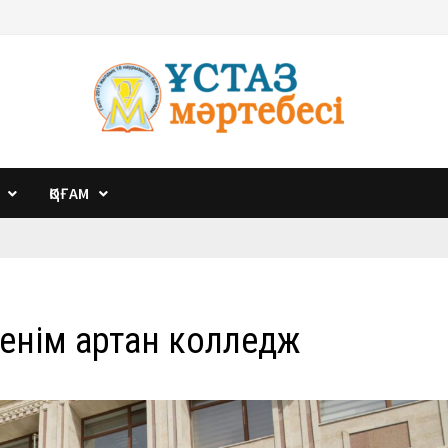
ҚОҒАМ
сенім артқан колледж