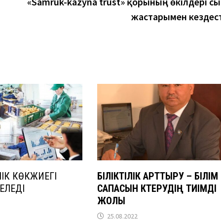
«Samruk-kazyna trust» қорының өкілдері с
жастарымен кездест
ЛІК КӨКЖИЕГІ
БІЛІКТІЛІК АРТТЫРУ – БІЛІМ
ЕЛЕДІ
САПАСЫН
КӨТЕРУДІҢ ТИІМДІ
ЖОЛЫ
25.08.2022