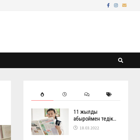
11 жылды
абыроймен өтедік…
18.03.2022