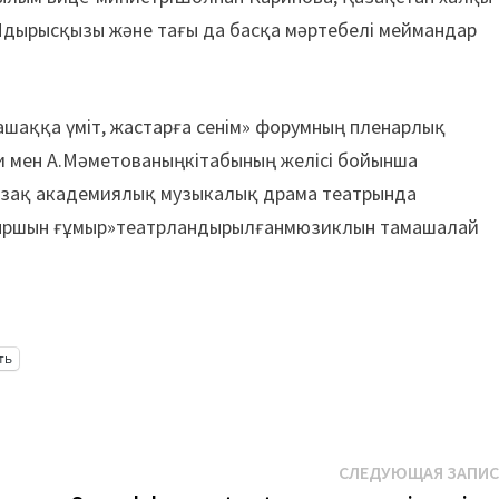
Ыдырысқызы және тағы да басқа мәртебелі меймандар
ашаққа үміт, жастарға сенім» форумның пленарлық
и мен А.Мәметованыңкітабының желісі бойынша
зақ академиялық музыкалық драма театрында
қыршын ғұмыр»театрландырылғанмюзиклын тамашалай
ть
СЛЕДУЮЩАЯ ЗАПИ