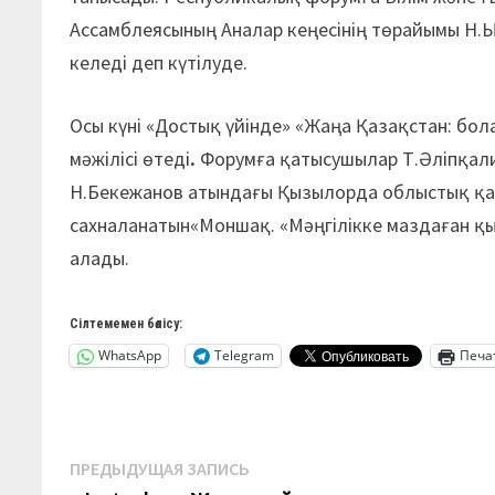
Ассамблеясының Аналар кеңесінің төрайымы Н.
келеді деп күтілуде.
Осы күні «Достық үйінде» «Жаңа Қазақстан: бол
мәжілісі өтеді
.
Форумға қатысушылар Т.Әліпқал
Н.Бекежанов атындағы Қызылорда облыстық қа
сахналанатын«Моншақ. «Мәңгілікке маздаған 
алады.
Сілтемемен бөлісу:
WhatsApp
Telegram
Печа
Навигация
Предыдущая
ПРЕДЫДУЩАЯ ЗАПИСЬ