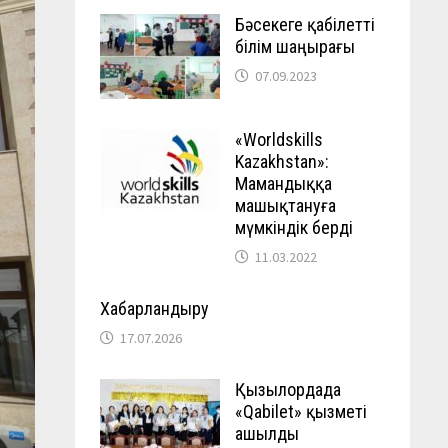
Бәсекеге қабілетті
білім шаңырағы
07.09.2023
«Worldskills
Kazakhstan»:
Мамандыққа
машықтануға
мүмкіндік берді
11.03.2022
Хабарландыру
17.07.2026
Қызылордада
«Qabilet» қызметі
ашылды