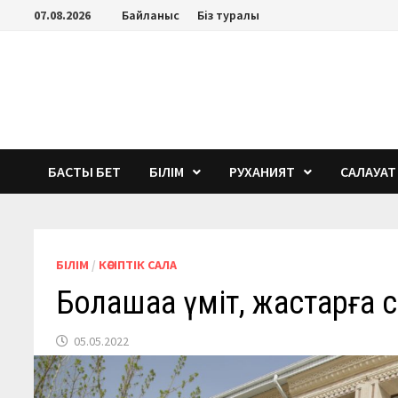
Перейти
07.08.2026
Байланыс
Біз туралы
к
содержимому
БАСТЫ БЕТ
БІЛІМ
РУХАНИЯТ
САЛАУАТ
БІЛІМ
/
КӘСІПТІК САЛА
Болашаққа үміт, жастарға 
05.05.2022