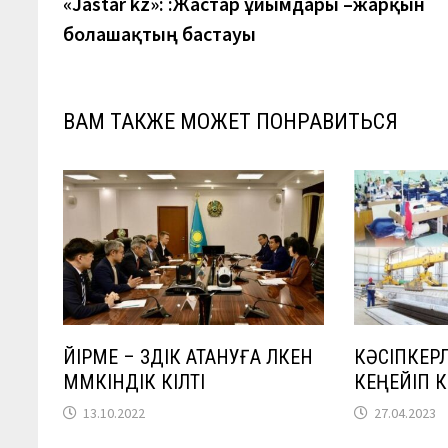
запись:
«Jastar kz»: :Жастар ұйымдары –жарқын
по
болашақтың бастауы
записям
ВАМ ТАКЖЕ МОЖЕТ ПОНРАВИТЬСЯ
ҮЙІРМЕ – ҮЗДІК АТАНУҒА ҮЛКЕН
КӘСІПКЕР
МҮМКІНДІК КІЛТІ
КЕҢЕЙІП К
13.10.2022
27.04.2023