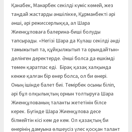
Қанабек, Манарбек секілді күміс көмей, жез
таңдай жастарды әншілікке, Құрманбекті әрі
әнші, әрі режиссерлыққа, ал Шара
Жиенқұловаға балерина-биші болуды
тапсырады. «Негізі Шара да Күлаш секілді әнді
тамыжытып та, құйқылжытып та орындайтын»
делінген деректерде. Әнші болса да ешкімді
төмен қаратпас еді. Бірақ қазақ халқында
кенже қалған бір өнер болса, ол би өнері.
Оның ішінде балет биі. Темірбек осыны біліп,
әрі бұл олқылықтың орнын толтыруға Шара
Жиенқұлованың таланты жететінін білсе
керек. Бүгінде Шара Жиенқұлова десе
білмейтін кісі кем де кем. Ол қазақтың би
өнерінің дамуына өлшеусіз үлес қосқан талант