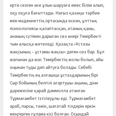
ерте сезген әке ұлын шаруаға емес білім алып,
оқу оқуға бағыттады. Нағыз қазақы тәрбие
мен мәдениеттің ортасында өскен, ұлттық
психологиясы қалаптасқан, атаның қаны,
ананың сүтімен дарыған сөз өнері Темірбекті
тым алысқа жетеледі. Қазақта «Ұстазы
жақсының – ұстамы жақсы» деген сөз бар. Бұл
жағынан да жас Темірбектің жолы болып, айы
оңынан туды деп айтуға болады. Себебі
Темірбектің ең алғашқы ұстаздарының бірі
Сыр бойының белгілі ағартушы-ақыны, діни
дәрежесіне қарай даммолла атанған
Тұрмағамбет Ізтілеуұлы еді. Тұрмағамбет
араб, парсы, тәжік, шағатай тілдерін еркін
меңгерген ғұлама кісі болған. Осындай