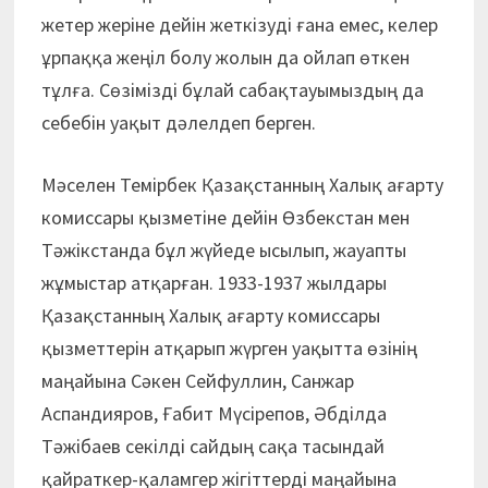
жетер жеріне дейін жеткізуді ғана емес, келер
ұрпаққа жеңіл болу жолын да ойлап өткен
тұлға. Сөзімізді бұлай сабақтауымыздың да
себебін уақыт дәлелдеп берген.
Мәселен Темірбек Қазақстанның Халық ағарту
комиссары қызметіне дейін Өзбекстан мен
Тәжікстанда бұл жүйеде ысылып, жауапты
жұмыстар атқарған. 1933-1937 жылдары
Қазақстанның Халық ағарту комиссары
қызметтерін атқарып жүрген уақытта өзінің
маңайына Сәкен Сейфуллин, Санжар
Аспандияров, Ғабит Мүсірепов, Әбділда
Тәжібаев секілді сайдың сақа тасындай
қайраткер-қаламгер жігіттерді маңайына