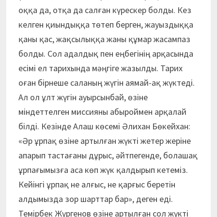
оққа да, отқа да салған күрескер болды. Кез
келген қиындыққа төтеп берген, жауыздыққа
қаны қас, жақсылыққа жаны құмар жасампаз
болды. Сол адалдық пен еңбегінің арқасында
есімі ел тарихында мәңгіге жазылды. Тарих
оған бірнеше саланың жүгін аямай-ақ жүктеді.
Ал ол ұлт жүгін ауырсынбай, өзіне
міндеттелген миссияны абыроймен арқалай
білді. Кезінде Алаш көсемі Әлихан Бөкейхан:
«Әр ұрпақ өзіне артылған жүкті жетер жеріне
апарып тастағаны дұрыс, әйтпегенде, болашақ
ұрпағымызға аса көп жүк қалдырып кетеміз.
Кейінгі ұрпақ не алғыс, не қарғыс беретін
алдымызда зор шарттар бар», деген еді.
Темірбек Жүргенов өзіне артылған сол жүкті