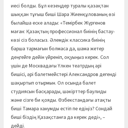
иесі болды. Бұл кезеңдер туралы қазақтан
шыққан тұғыш биші Шара Жиенқұлованың өзі
былайша еске алады: «Темірбек Жүргенов
маған: Қазақтың профессионал биінің бастау-
көзі сіз боласыз. Әлемдік классика биінің
барша тармағын болмаса да, шама жетер
деңгейге дейін үйреніп, оқуыңыз керек. Сол
үшін де Москвадағы Үлкен театрдың әрі
бишісі, әрі балетмейстері Александров дегенді
шақыртып отырмын. Ол осында балет
студиясын басқарады, шәкірттер баулиды
және сізге би қояды. Өзбекстандағы атақты
биші Тамара ханумды естіп пе едіңіз? Сондай
биші біздің Қазақстанға да керек деді», –
дейді.