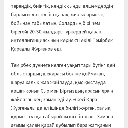
тереңдік, биіктік, кеңдік сынды өлшемдердің
барлығы да сол бір қазақ зиялыларының
бойынан табылатын. Солардың бірі һәм
бірегейі 20-30 жылдары үркердей қазақ
интеллигенциясының көрнекті өкілі Темірбек
Қараұлы Жүргенов еді.
Темірбек дүниеге келген уақыттары бүгінгідей
облыстардың шекарасы бөліне қоймаған,
шаруа халық жаз жайлауда, қыс қыстауда
көшіп-қонып Сыр мен Ырғыздың арасын еркін
жайлаған кең заман еді-ау. Әкесі Қара
Жүргенұлы да ел ішінде билігі жүрген, халық
құрмет тұтқан абыройлы кісі болған. Замана
ағымы қалай қарай құбылып бара жатқанын