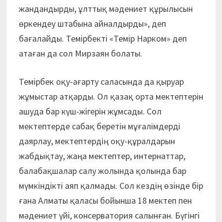
жандандырды, ұлттық мәдениет құрылысын
өркендеу штабына айналдырды», деп
бағалайды. Темірбекті «Темір Нарком» деп
атаған да сол Мирзаян болаты.
Темірбек оқу-ағарту саласында да қыруар
жұмыстар атқарды. Ол қазақ орта мектептерін
ашуда бар күш-жігерін жұмсады. Сол
мектептерде сабақ беретін мұғалімдерді
даярлау, мектептердің оқу-құралдарын
жабдықтау, жаңа мектептер, интернаттар,
балабақшалар салу жолында қолында бар
мүмкіндікті аяп қалмады. Сол кездің өзінде бір
ғана Алматы қаласы бойынша 18 мектеп пен
мәдениет үйі, консерватория салынған. Бүгінгі