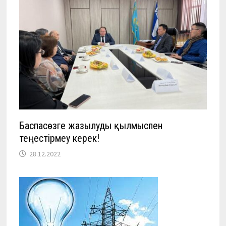
Баспасөзге жазылуды қылмыспен
теңестірмеу керек!
28.12.2022