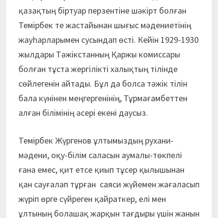
қазақтың біртуар перзентіне шәкірт болған
Темірбек те жастайынан шығыс мәдениетінің
жауһарларымен сусындап өсті. Кейін 1929-1930
жылдары Тәжікстанның Қаржы комиссары
болған тұста жергілікті халықтың тілінде
сөйлегенін айтады. Бұл да болса тәжік тілін
бала күнінен меңгергенінің, Тұрмағамбеттен
алған білімінің әсері екені даусыз.
Темірбек Жүргенов ұлтымыздың рухани-
мәдени, оқу-білім саласын аумалы-төкпелі
ғана емес, қит етсе қиып тұсер қылышынан
қан сауғалап тұрған саяси жүйемен жағаласып
жүріп өрге сүйреген қайраткер, елі мен
ұлтының болашақ жарқын тағдыры үшін жанын