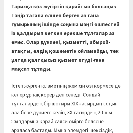
Тарихқа көз жүгіртіп қарайтын болсаңыз
Тәңір тағала өлшеп берген аз ғана
ғұмырының ішінде соңына мәңгі өшпестей
із қалдырып кеткен ерекше тұлғалар аз
емес.
Олар дүниені, қызметті, абырой-
атақты, елдің қошеметін ойламайды, тек
ұлтқа қалтқысыз қызмет етуді ғана
мақсат тұтады.
Істеп жүрген қызметінің жемісін өзі көрмесе де
келер ұрпақ көрер деп сенеді. Сондай
тұлғалардың бір шоғыры ХІХ ғасырдың соңын
ала бере дүниеге келіп, ХХ ғасырдың 20-шы
жылдарына қарай саяси өмірге белсене
араласа бастады. Мына әлемдегі шексіздік,