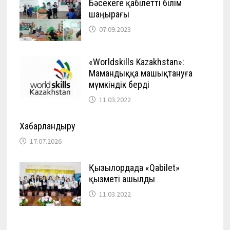
Бәсекеге қабілетті білім
шаңырағы
07.09.2023
«Worldskills Kazakhstan»:
Мамандыққа машықтануға
мүмкіндік берді
11.03.2022
Хабарландыру
17.07.2026
Қызылордада «Qabilet»
қызметі ашылды
11.03.2022