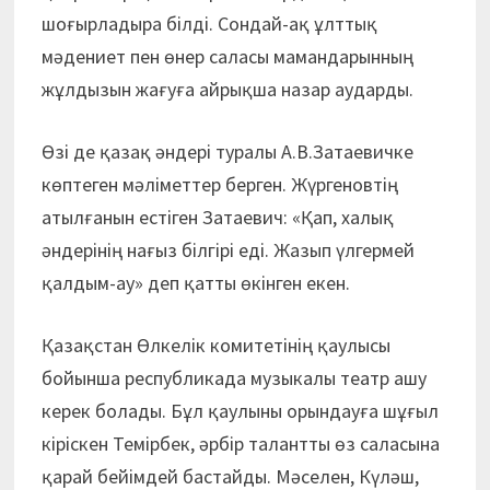
шоғырладыра білді. Сондай-ақ ұлттық
мәдениет пен өнер саласы мамандарынның
жұлдызын жағуға айрықша назар аударды.
Өзі де қазақ әндері туралы А.В.Затаевичке
көптеген мәліметтер берген. Жүргеновтің
атылғанын естіген Затаевич: «Қап, халық
әндерінің нағыз білгірі еді. Жазып үлгермей
қалдым-ау» деп қатты өкінген екен.
Қазақстан Өлкелік комитетінің қаулысы
бойынша республикада музыкалы театр ашу
керек болады. Бұл қаулыны орындауға шұғыл
кіріскен Темірбек, әрбір талантты өз саласына
қарай бейімдей бастайды. Мәселен, Күләш,