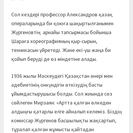
Сол кездері профессор Александров қазақ
операларында би қоюға шақыртылғанымен
Жүргеновтің арнайы тапсырмасы бойынша
Шараға хореографияның қыр-сырын,
техникасын үйретеді. Және екі-үш жаңа би
қойып беруді де өз міндетіне алады.
1936 жылы Мәскеудегі Қазақстан өнері мен
әдебиетінің онкүндігін өткізудің басты
ұйымдастырушысы болды. Сол жиында сөз
сөйлеген Мирзаян: «Артта қалған өлкеден
алдыңғы қатарлы елге айналып келеміз. Біздің
комиссар Жүргенов басшылықты жақсартып,
тұралап қалған жұмысты қайтадан