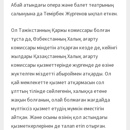
Абай атындағы опера және балет театрының
салынуына да Темірбек Жүргенов ықпал еткен.
Ол Тәжікстанның Қаржы комиссары болған
тұста да, Өзбекстанның Халық ағарту
комиссары міндетін атқарған кезде де, кейінгі
жылдары Қазақстанның Халық ағарту
комиссары қызметтерінде жүргенде де өзіне
жүктелген міздетті абыроймен атқарды. Ол
қай мемлекетте қызмет атқармасын сол
ұлттың тілінде сөйлегенін, халыққа етене
жақын болғанын, олай болмаған жағдайда
мүлтіксіз қызмет етудің мүмкін еместігін
айтқан. Және осыны өзінің қол астындағы
қызметкерлерінен де талап етіп отырған.