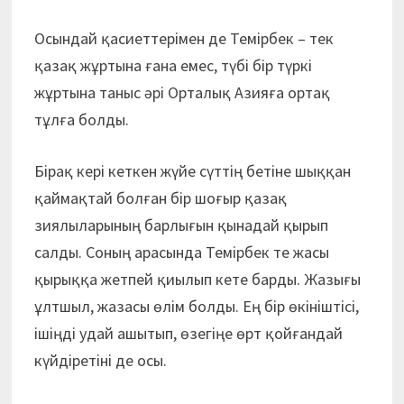
Осындай қасиеттерімен де Темірбек – тек
қазақ жұртына ғана емес, түбі бір түркі
жұртына таныс әрі Орталық Азияға ортақ
тұлға болды.
Бірақ кері кеткен жүйе сүттің бетіне шыққан
қаймақтай болған бір шоғыр қазақ
зиялыларының барлығын қынадай қырып
салды. Соның арасында Темірбек те жасы
қырыққа жетпей қиылып кете барды. Жазығы
ұлтшыл, жазасы өлім болды. Ең бір өкініштісі,
ішіңді удай ашытып, өзегіңе өрт қойғандай
күйдіретіні де осы.