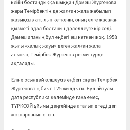
кейін бостандыққа шыққан Дәмеш Жүргенова
жары Темірбектің де жалған жала жабылып
жазықсыз атылып кеткенін, оның елге жасаған
қызметі адал болғанын дәлелдеуге кіріседі.
Дәмеш апаның бұл еңбегі еш кеткен жоқ. 1958
жылы «халық жауы» деген жалған жала
алынып, Темірбек Жүргенов ресми түрде
ақталады.
Еліне осындай өлшеусіз еңбегі сіңген Темірбек
Жүргеновтің биыл 125 жылдығы. Бұл айтулы
дата республика көлемінде ғана емес,
ТҮРКСОЙ ұйымы деңгейінде аталып өтеді деп
жоспарланып отыр.