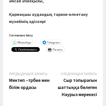
Әнсая Әзизқызы
,
Қармақшы аудандық тарихи-өлкетану
музейінің әдіскері
Сілтемемен бөлісу:
WhatsApp
Telegram
Печать
Навигация
Предыдущая
Сле
ПРЕДЫДУЩАЯ ЗАПИСЬ
СЛЕДУЮЩАЯ ЗАПИСЬ
запись:
запи
Мектеп –тәрбие мен
Сыр топырағын
по
білім ордасы
шаттыққа бөлеген
записям
Наурыз мерекесі