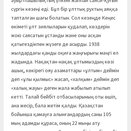
ауыртпашылықтың үлкені жаппай саяси-қуғын
сүргін кезеңі еді. Бұл бір ұлттық рухтың аяққа
тапталған шағы болатын. Сол кезеңде Кеңес
өкіметі ұлт зия­лыларын қудалап, көздерін
жою саясатын ұстанды және оны асқан
қатыгездікпен жүзеге де асырды. 1938
жылдардағы қанды оқиға жаңғырығы мәңгі ел
жадында. Нақақтан-нақақ ұлтымыздың көзі
ашық, көкірегі ояу азаматтары «ұлтым» деймін
деп «ұлы қылмыс» жасап, «халқым» деймін деп
«халық жауы» деген жала жабылып атылып
кетті. Талай бейбіт отбасыларының оты өшіп,
ана жесір, бала жетім қалды. Қазақстан
бойынша қамауға алынғандардың саны 105
мың адамды құраса, оның 22 мыңы ату