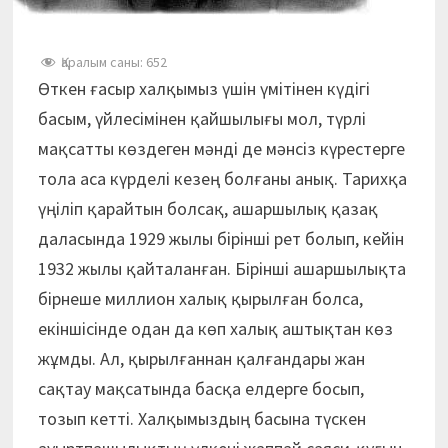
Қаралым саны:
652
Өткен ғасыр халқымыз үшін үмітінен күдігі
басым, үйлесімінен қайшылығы мол, түрлі
мақсатты көздеген мәнді де мәнсіз күрестерге
тола аса күрделі кезең болғаны анық. Тарихқа
үңіліп қарайтын болсақ, ашаршылық қазақ
даласында 1929 жылы бірінші рет болып, кейін
1932 жылы қайталанған. Бірінші ашаршылықта
бірнеше миллион халық қырылған болса,
екіншісінде одан да көп халық аштықтан көз
жұмды. Ал, қырылғаннан қалғандары жан
сақтау мақсатында басқа елдерге босып,
тозып кетті. Халқымыздың басына түскен