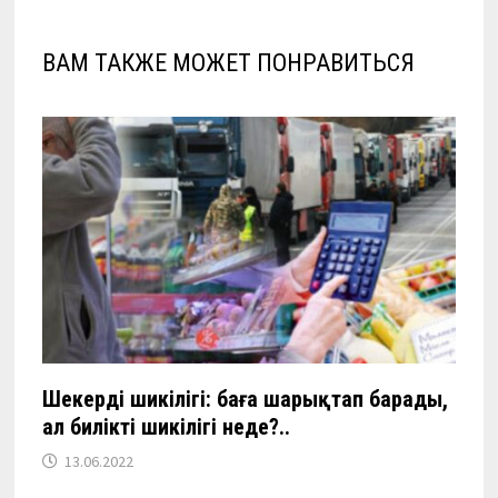
ВАМ ТАКЖЕ МОЖЕТ ПОНРАВИТЬСЯ
Шекердің шикілігі:
баға шарықтап барады,
ал биліктің шикілігі неде?..
13.06.2022