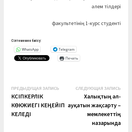
әлем тілдері
факультетінің 1-курс студенті
Сілтемемен бөлісу:
WhatsApp
Telegram
Печать
Навигация
Предыдущая
Сле
ПРЕДЫДУЩАЯ ЗАПИСЬ
СЛЕДУЮЩАЯ ЗАПИСЬ
запись:
запи
КӘСІПКЕРЛІК
Халықтың әл-
по
КӨКЖИЕГІ КЕҢЕЙІП
ауқатын жақсарту –
записям
КЕЛЕДІ
мемлекеттің
назарында