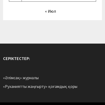
« Июл
СЕРІКТЕСТЕР:
«Әлімсақ» журналы
«Руханиятты жаңғырту» қоғамдық қоры