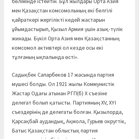
бөлімінде істейтін. Бұл жылдары Орта Азия
мен Қазақстан комсомолының екі белгілі
қайраткері жергілікті кедей жастарын
ұйымдастырып, Қызыл Армия үшін азық-түлік
жинады. Бүкіл Орта Азия мен Қазақстанның
комсомол активтері ол кезде осы екі
тұлғаның ықпалында өсті».
Садықбек Сапарбеков 17 жасында партия
мүшесі болды. Ол 1921 жылы Коммунистік
Жастар Одағы атынан РГП(б) Х съезіне
делегат болып қатысты. Партияның ХV, ХҮІ
съездерінің де делегаты болған. Қызылорда,
Қарсақбай аудандық, Ақмола, Гурьев округтік,
Батыс Қазақстан облыстық партия