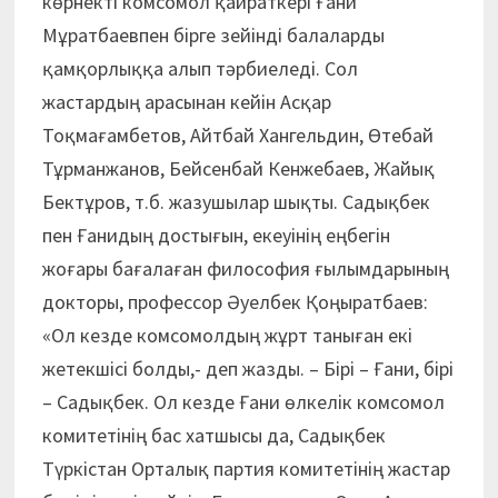
көрнекті комсомол қайраткері Ғани
Мұратбаевпен бірге зейінді балаларды
қамқорлыққа алып тәрбиеледі. Сол
жастардың арасынан кейін Асқар
Тоқмағамбетов, Айтбай Хангельдин, Өтебай
Тұрманжанов, Бейсенбай Кенжебаев, Жайық
Бектұров, т.б. жазушылар шықты. Садықбек
пен Ғанидың достығын, екеуінің еңбегін
жоғары бағалаған философия ғылымдарының
докторы, профессор Әуелбек Қоңыратбаев:
«Ол кезде комсомолдың жұрт таныған екі
жетекшісі болды,- деп жазды. – Бірі – Ғани, бірі
– Садықбек. Ол кезде Ғани өлкелік комсомол
комитетінің бас хатшысы да, Садықбек
Түркістан Орталық партия комитетінің жастар