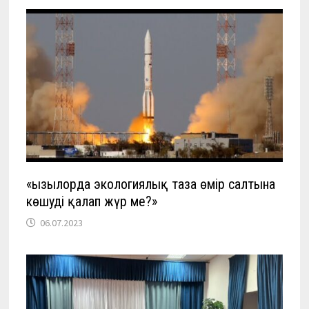
«Қызылорда экологиялық таза өмір салтына
көшуді қалап жүр ме?»
06.07.2023