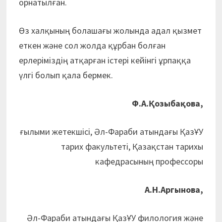
орнатылған.
Өз халқының болашағы жолында адал қызмет
еткен және сол жолда құрбан болған
ерлеріміздің атқарған істері кейінгі ұрпаққа
үлгі болып қала бермек.
Ф.А.Қозыбақова,
ғылыми жетекшісі, Әл-Фараби атындағы ҚазҰУ
тарих факультеті, Қазақстан тарихы
кафедрасының профессоры
А.Н.Аргынова,
Әл-Фараби атындағы ҚазҰУ филология және