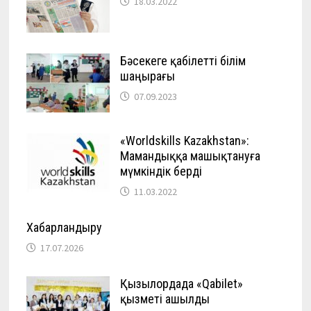
18.03.2022
Бәсекеге қабілетті білім
шаңырағы
07.09.2023
«Worldskills Kazakhstan»:
Мамандыққа машықтануға
мүмкіндік берді
11.03.2022
Хабарландыру
17.07.2026
Қызылордада «Qabilet»
қызметі ашылды