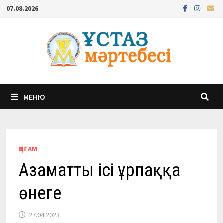
Перейти
07.08.2026
к
содержимому
МЕНЮ
ҚОҒАМ
Азаматтың ісі ұрпаққа
өнеге
27.04.2023