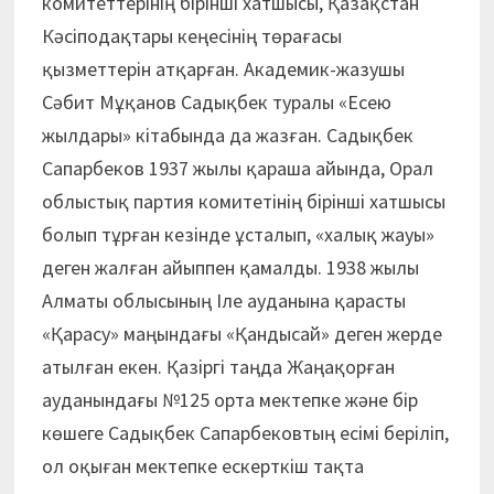
комитеттерінің бірінші хатшысы, Қазақстан
Кәсіподақтары кеңесінің төрағасы
қызметтерін атқарған. Академик-жазушы
Сәбит Мұқанов Садықбек туралы «Есею
жылдары» кітабында да жазған. Садықбек
Сапарбеков 1937 жылы қараша айында, Орал
облыстық партия комитетінің бірінші хатшысы
болып тұрған кезінде ұсталып, «халық жауы»
деген жалған айыппен қамалды. 1938 жылы
Алматы облысының Іле ауданына қарасты
«Қарасу» маңындағы «Қандысай» деген жерде
атылған екен. Қазіргі таңда Жаңақорған
ауданындағы №125 орта мектепке және бір
көшеге Садықбек Сапарбековтың есімі беріліп,
ол оқыған мектепке ескерткіш тақта