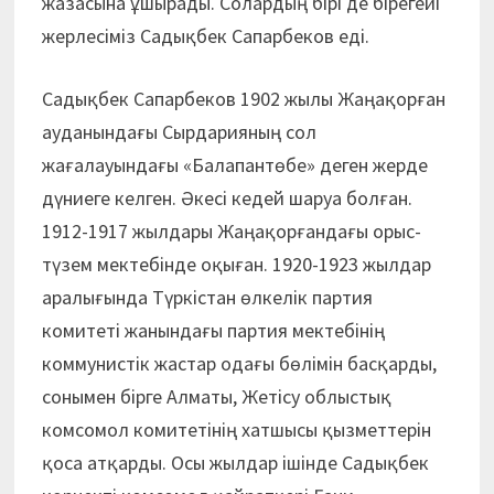
жазасына ұшырады. Солардың бірі де бірегейі
жерлесіміз Садықбек Сапарбеков еді.
Садықбек Сапарбеков 1902 жылы Жаңақорған
ауданындағы Сырдарияның сол
жағалауындағы «Балапантөбе» деген жерде
дүниеге келген. Әкесі кедей шаруа болған.
1912-1917 жылдары Жаңақорғандағы орыс-
түзем мектебінде оқыған. 1920-1923 жылдар
аралығында Түркістан өлкелік партия
комитеті жанындағы партия мектебінің
коммунистік жастар одағы бөлімін басқарды,
сонымен бірге Алматы, Жетісу облыстық
комсомол комитетінің хатшысы қызметтерін
қоса атқарды. Осы жылдар ішінде Садықбек