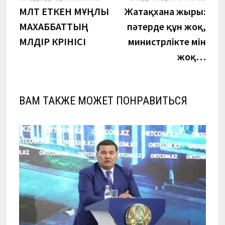
запись:
запи
МӨЛТ ЕТКЕН МҰҢЛЫ
Жатақхана жыры:
по
МАХАББАТТЫҢ
пәтерде құн жоқ,
записям
МӨЛДІР КӨРІНІСІ
министрлікте мін
жоқ…
ВАМ ТАКЖЕ МОЖЕТ ПОНРАВИТЬСЯ