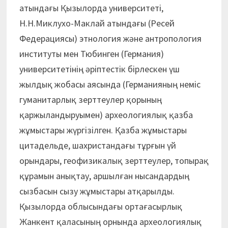
атындағы Қызылорда университеті,
Н.Н.Миклухо-Маклай атындағы (Ресей
Федерациясы) этнология және антропология
институты мен Тюбинген (Германия)
университетінің әріптестік бірлескен үш
жылдық жобасы аясында (Германияның неміс
гуманитарлық зерттеулер қорының
қаржыландыруымен) археологиялық қазба
жұмыс­тары жүргізілген. Қазба жұмыстары
цитадельде, шахристандағы тұрғын үй
орындары, геофизикалық зерттеулер, топырақ
құрамын анықтау, аршылған нысандардың
сызбасын сызу жұмыс­тары атқарылды.
Қызылорда облысындағы ортағасырлық
Жанкент қаласының орнында археологиялық