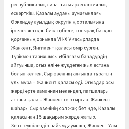
республикалық сипаттағы археологиялық
ескерткіш. Қазалы ауданы аумағындағы
Өркендеу ауылдық округінің орталығына
іргелес жатқан биік төбеде, топырақ басқан
қорғанның орнында VІІ-ХІV ғасырларда
Жанкент, Янгикент қаласы өмір сүрген.
Түрікмен тарихшысы Әбілғазы баһадүрдің
айтуынша, оғыз еліне жүздеген жыл астана
болып келген, Сыр өзенінің аяғында тұратын
ұлы мұра – Жанкент қаласы еді. Оғыздар осы
жерді ерте заманнан мекендеп, патшалары
астана қала – Жанкентте отырған. Жанкент
шаһары Сыр өзенінің сол жақ бетінде, Қазалы
қаласынан 15 шақырым жерде жатыр.
Зерттеушілердің пайымдауынша, Жанкент Ұлы