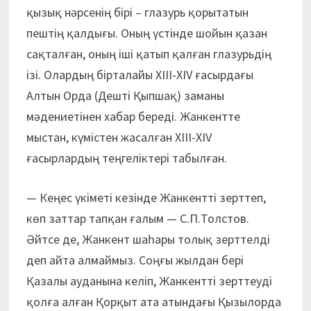
қызық нәрсенің бірі – глазурь қорытатын
пештің қалдығы. Оның үстінде шойын қазан
сақталған, оның іші қатып қалған глазурьдің
ізі. Олардың бірталайы ХІІІ-ХІV ғасырдағы
Алтын Орда (Дешті Қыпшақ) заманы
мәдениетінен хабар береді. Жанкентте
мыстан, күміс­тен жасалған ХІІІ-ХІV
ғасырлардың теңгеліктері табылған.
— Кеңес үкіметі кезінде Жанкентті зерттеп,
көп заттар тапқан ғалым — С.П.Толстов.
Әйтсе де, Жанкент шаһары толық зерттелді
деп айта алмаймыз. Соңғы жылдан бері
Қазалы ауданына келіп, Жанкентті зерттеуді
қолға алған Қорқыт ата атындағы Қызылорда