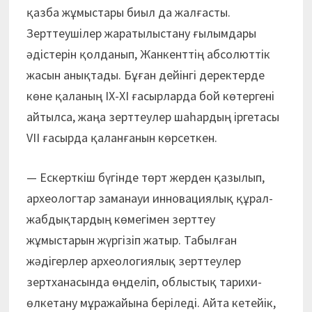
қазба жұмыстары биыл да жалғасты.
Зерттеушілер жаратылыстану ғылымдары
әдістерін қолданып, Жанкенттің абсолюттік
жасын анықтады. Бұған дейінгі деректерде
көне қаланың ІХ-ХІ ғасырларда бой көтергені
айтылса, жаңа зерттеулер шаһардың іргетасы
VІІ ғасырда қаланғанын көрсеткен.
— Ескерткіш бүгінде төрт жерден қазылып,
археологтар заманауи инновациялық құрал-
жабдықтардың көмегімен зерттеу
жұмыстарын жүргізіп жатыр. Табылған
жәдігерлер археологиялық зерттеулер
зертханасында өңделіп, облыстық тарихи-
өлкетану мұражайына беріледі. Айта кетейік,