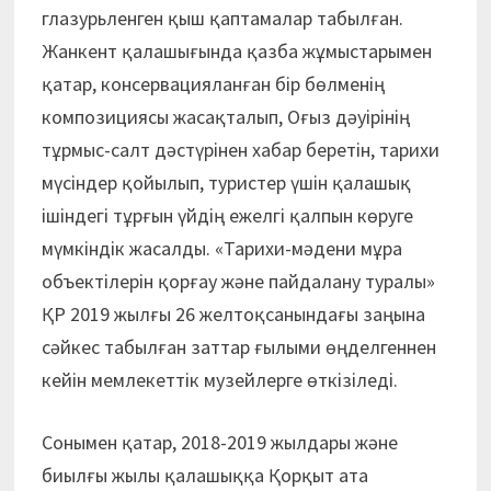
глазурьленген қыш қаптамалар табылған.
Жанкент қалашығында қазба жұмыстарымен
қатар, консервацияланған бір бөлменің
композициясы жасақталып, Оғыз дәуірінің
тұрмыс-салт дәстүрінен хабар беретін, тарихи
мүсіндер қойылып, туристер үшін қалашық
ішіндегі тұрғын үйдің ежелгі қалпын көруге
мүмкіндік жасалды. «Тарихи-мәдени мұра
объектілерін қорғау және пайдалану туралы»
ҚР 2019 жылғы 26 желтоқсанындағы заңына
сәйкес табылған заттар ғылыми өңделгеннен
кейін мемлекеттік музейлерге өткізіледі.
Сонымен қатар, 2018-2019 жылдары және
биылғы жылы қалашыққа Қорқыт ата