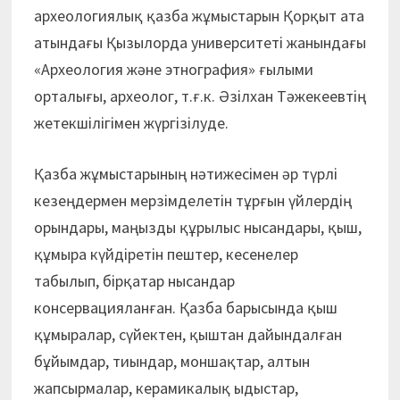
археологиялық қазба жұмыстарын Қорқыт ата
атындағы Қызылорда университеті жанындағы
«Археология және этнография» ғылыми
орталығы, археолог, т.ғ.к. Әзілхан Тәжекеевтің
жетекшілігімен жүргізілуде.
Қазба жұмыстарының нәтижесімен әр түрлі
кезеңдермен мерзімделетін тұрғын үйлердің
орындары, маңызды құрылыс нысандары, қыш,
құмыра күйдіретін пештер, кесенелер
табылып, бірқатар нысандар
консервацияланған. Қазба барысында қыш
құмыралар, сүйектен, қыштан дайындалған
бұйымдар, тиындар, моншақтар, алтын
жапсырмалар, керамикалық ыдыстар,