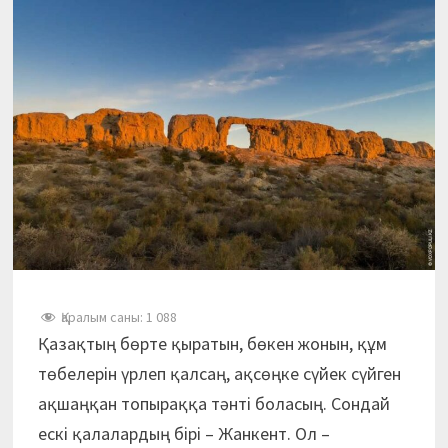
Қаралым саны:
1 088
Қазақтың бөрте қыратын, бөкен жонын, құм
төбелерін үрлеп қалсаң, ақсөңке сүйек сүйген
ақшаңқан топыраққа тәнті боласың. Сондай
ескі қалалардың бірі – Жанкент. Ол –