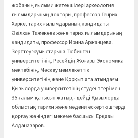
жобаның ғылыми жетекшілері археология
ғылымдарының докторы, профессор Генрих
Харке, тарих ғылымдарының кандидаты
Әзілхан Тажекеев және тарих ғылымдарының
кандидаты, профессор Ирина Аржанцева.
Зерттеу жұмыстарына Тюбинген
университетінің, Ресейдің Жоғары Экономика
мектебінің, Мәскеу мемлекеттік
университетінің және Қорқыт ата атындағы
Қызылорда университетінің студенттері мен
35 ғалым қатысып жатыр,- дейді Қызылорда
облыстық тарихи және мәдени ескерткіштерді
қорғау жөніндегі мекеме басшысы Ерқазы
Алданазаров.