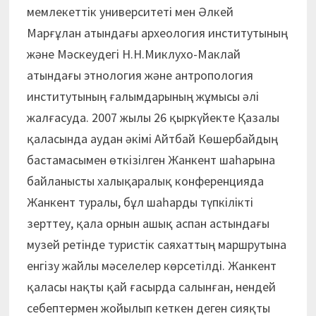
мемлекеттік университеті мен Әлкей
Марғұлан атындағы археология институтының
және Мәскеудегі Н.Н.Ми­клухо-Маклай
атындағы этнология және антропология
институтының ғалым­дарының жұмысы әлі
жалғасуда. 2007 жылы 26 қыркүйекте Қазалы
қаласында аудан әкімі Айтбай Көшербайдың
бастамасымен өткізілген Жанкент шаһарына
байланысты халықаралық конференцияда
Жанкент туралы, бұл шаһарды түпкілікті
зерттеу, қала орнын ашық аспан астындағы
музей ретінде туристік саяхаттың маршрутына
енгізу жайлы мәселелер көрсетілді. Жанкент
қаласы нақты қай ғасырда салынған, нендей
себептермен жойылып кеткен деген сияқты