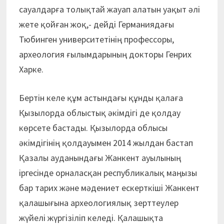
сауалдарға толықтай жауап алатын уақыт әлі
жете қойған жоқ,- дейді Германиядағы
Тюбинген университетінің профеcсоры,
археология ғылымдарының докторы Генрих
Харке.
Бертін келе құм астындағы құнды қалаға
Қызылорда облыстық әкімдігі де қолдау
көрсете бастады. Қызылорда облысы
әкімдігінің қолдауымен 2014 жылдан бастап
Қазалы ауданындағы Жанкент ауылының
іргесінде орналасқан республикалық маңызы
бар тарих және мәдениет ескерткіші Жанкент
қалашығына археологиялық зерттеулер
жүйелі жүргізіліп келеді. Қалашықта