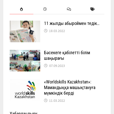
11 жылды абыроймен өтедік…
18.03.2022
Бәсекеге қабілетті білім
шаңырағы
07.09.2023
«Worldskills Kazakhstan»:
Мамандыққа машықтануға
мүмкіндік берді
11.03.2022
Хабарландыру