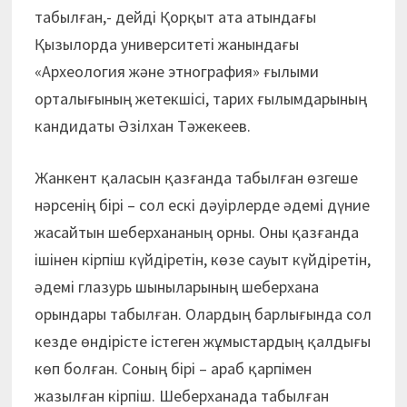
табылған,- дейді Қорқыт ата атындағы
Қызылорда университеті жанындағы
«Археология және этнография» ғылыми
орталығының жетекшісі, тарих ғылымдарының
кандидаты Әзілхан Тәжекеев.
Жанкент қаласын қазғанда табылған өзгеше
нәрсенің бірі – сол ескі дәуірлерде әдемі дүние
жасайтын шеберхананың орны. Оны қазғанда
ішінен кірпіш күйдіретін, көзе сауыт күйдіретін,
әдемі глазурь шыныларының шеберхана
орындары табылған. Олардың барлығында сол
кезде өндірісте істеген жұмыстардың қалдығы
көп болған. Соның бірі – араб қарпімен
жазылған кірпіш. Шеберханада табылған