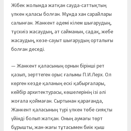
Жібек жолында жатқан сауда-саттықтың
үлкен қаласы болған. Мұнда хан сарайлары
салынған. Жанкент әдемі кілем шығарудың,
тұскиіз жасаудың, ат сайманын, садақ, жебе
жасаудың, көзе-сауыт шығарудың орталығы
болған деседі.
— Жанкент қаласының орнын бірінші рет
қазып, зерттеген орыс ғалымы П.И.Лерх. Ол
көрген кезде қаланың ескі қабырғалары,
кейбір архитектурасы, көшелерінің ізі әлі
жоғала қоймаған. Сыртынан қарағанда,
Жанкент қаласының түрі үлкен төбе сияқты
үйінді болып жатқан. Оның аумағы төрт
бұрышты, жан-жағы тұтасымен биік қыш