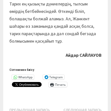
Тарих ең қызықты дүниелердің, тылсым
өмірдің бетбейнесіндей. Өткенді біліп,
болашақты болжай аламыз. Ал, Жанкент
шаһары өз заманында қандай асқақ болса,
тарих парақтарында да дәл сондай бегзада
болмысымен қасқайып тұр.
Айдар САЙЛАУОВ
Сілтемемен бөлісу:
WhatsApp
Telegram
Печать
Навигация
Предыдущая
Сле
ПРЕДЫДУЩАЯ ЗАПИСЬ
СЛЕДУЮЩАЯ ЗАПИСЬ