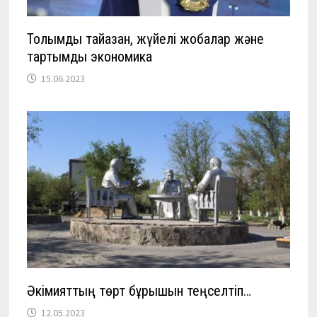
Толымды тайқазан, жүйелі жобалар және
тартымды экономика
15.06.2023
Әкімияттың төрт бұрышын теңселтіп…
12.05.2023