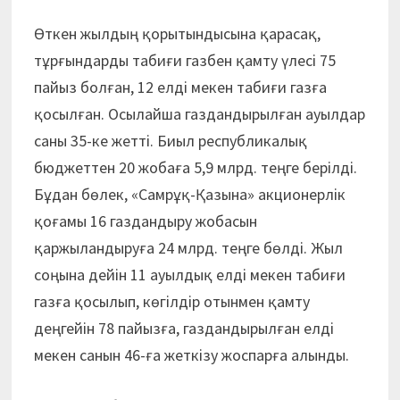
Өткен жылдың қорытындысына қарасақ,
тұрғындарды табиғи газбен қамту үлесі 75
пайыз болған, 12 елді мекен табиғи газға
қосылған. Осылайша газдандырылған ауылдар
саны 35-ке жетті. Биыл республикалық
бюджеттен 20 жобаға 5,9 млрд. теңге берілді.
Бұдан бөлек, «Самрұқ-Қазына» акционерлік
қоғамы 16 газдандыру жобасын
қаржыландыруға 24 млрд. теңге бөлді. Жыл
соңына дейін 11 ауылдық елді мекен табиғи
газға қосылып, көгілдір отынмен қамту
деңгейін 78 пайызға, газдандырылған елді
мекен санын 46-ға жеткізу жоспарға алынды.