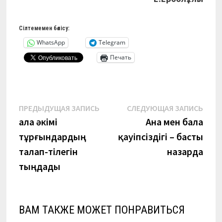
Сілтемемен бөлісу:
WhatsApp
Telegram
Печать
Навигация
Предыдущая
Сле
ПРЕДЫДУЩАЯ ЗАПИСЬ
СЛЕДУЮЩАЯ ЗАПИСЬ
запись:
запи
Қала әкімі
Ана мен бала
по
тұрғындардың
қауіпсіздігі – басты
записям
талап-тілегін
назарда
тыңдады
ВАМ ТАКЖЕ МОЖЕТ ПОНРАВИТЬСЯ