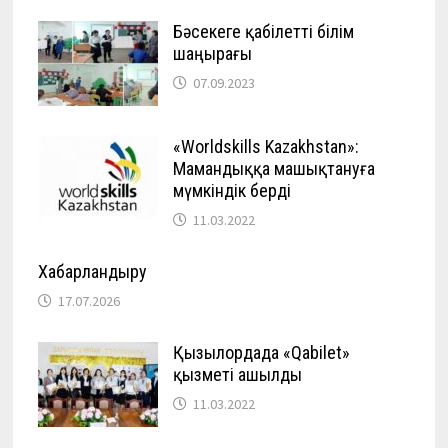
Бәсекеге қабілетті білім
шаңырағы
07.09.2023
«Worldskills Kazakhstan»:
Мамандыққа машықтануға
мүмкіндік берді
11.03.2022
Хабарландыру
17.07.2026
Қызылордада «Qabilet»
қызметі ашылды
11.03.2022