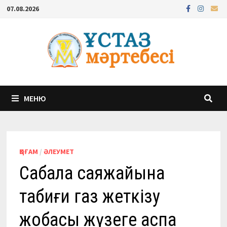
Перейти
07.08.2026
к
содержимому
МЕНЮ
ҚОҒАМ
/
ӘЛЕУМЕТ
Сабалақ саяжайына
табиғи газ жеткізу
жобасы жүзеге аспақ