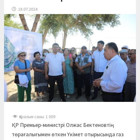
18.07.2024
Қаралым саны:
1 009
ҚР Премьер-министрі Олжас Бектеновтің
төрағалығымен өткен Үкімет отырысында газ