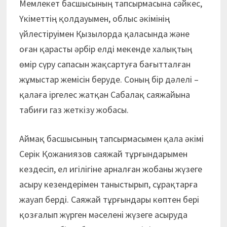
Мемлекет басшысының тапсырмасына сәйкес,
Үкіметтің қолдауымен, облыс әкімінің
үйлестіруімен Қызылорда қаласында және
оған қарасты әрбір елді мекенде халықтың
өмір сүру сапасын жақсартуға бағытталған
жұмыстар жемісін беруде. Соның бір дәлелі –
қалаға іргелес жатқан Сабалақ саяжайына
табиғи газ жеткізу жобасы.
Аймақ басшысының тапсырмасымен қала әкімі
Серік Қожаниязов саяжай тұрғындарымен
кездесіп, ел игілігіне арналған жобаны жүзеге
асыру кезендерімен таныстырып, сұрақтарға
жауап берді. Саяжай тұрғындары көптен бері
қозғалып жүрген мәселені жүзеге асыруда