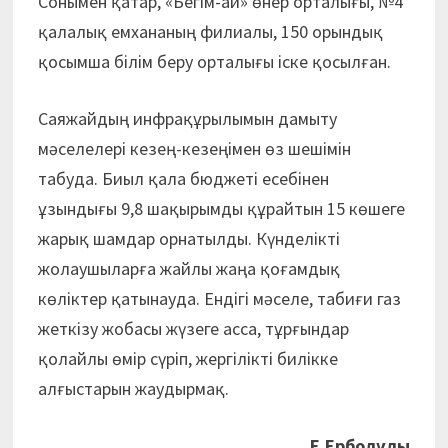
Сонымен қатар, «Бегім-ай» өнер орталығы, №4
қалалық емхананың филиалы, 150 орындық
қосымша білім беру орталығы іске қосылған.
Саяжайдың инфрақұрылымын дамыту
мәселелері кезең-кезеңімен өз шешімін
табуда. Биыл қала бюджеті есебінен
ұзындығы 9,8 шақырымды құрайтын 15 көшеге
жарық шамдар орнатылды. Күнделікті
жолаушыларға жайлы жаңа қоғамдық
көліктер қатынауда. Ендігі мәселе, табиғи газ
жеткізу жобасы жүзеге асса, тұрғындар
қолайлы өмір сүріп, жергілікті билікке
алғыстарын жаудырмақ.
Е.Ерболұлы