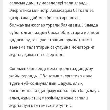
саласын дамыту мәселелері талқыланды.
Энергетика министрі Алмасадам Сәтқалиев
қазіргі жағдай мен биылға арналған
болжамды жоспар туралы баяндады. Жиында
сұйытылған газдың басқа облыстарға кетпеуін
қадағалау, газ құю станцияларының тиісті
заңнама талаптарын сақтауына мониторинг
жүргізу қажеттігі ескертілді.
Сонымен бірге елді мекендерді газдандыру
жайы қаралды. Облыстық энергетика және
тұрғын үй-коммуналдық шаруашылық
басқармасы газдандыру жобаларын бақылауға
алып, жұмыстың мерзімінде және сапалы
жүргізілуін қамтамасыз етуі тиіс.