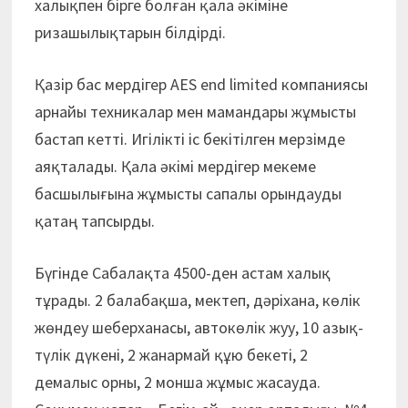
халықпен бірге болған қала әкіміне
ризашылықтарын білдірді.
Қазір бас мердігер АЕS end limited компаниясы
арнайы техникалар мен мамандары жұмысты
бастап кетті. Игілікті іс бекітілген мерзімде
аяқталады. Қала әкімі мердігер мекеме
басшылығына жұмысты сапалы орындауды
қатаң тапсырды.
Бүгінде Сабалақта 4500-ден астам халық
тұрады. 2 балабақша, мектеп, дәріхана, көлік
жөндеу шеберханасы, автокөлік жуу, 10 азық-
түлік дүкені, 2 жанармай құю бекеті, 2
демалыс орны, 2 монша жұмыс жасауда.