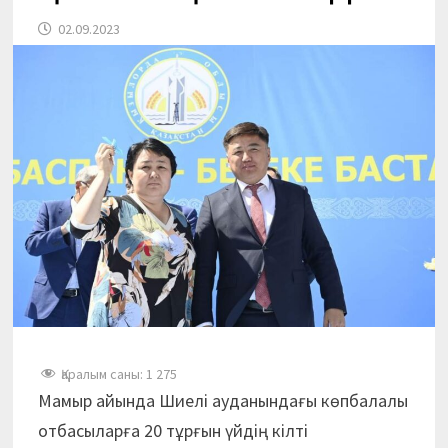
02.09.2023
Қаралым саны:
1 275
Мамыр айында Шиелі ауданындағы көпбалалы
отбасыларға 20 тұрғын үйдің кілті