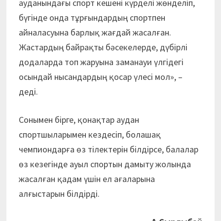
ауданындағы спорт кешені күрделі жөнделіп,
бүгінде онда тұрғындардың спортпен
айналасуына барлық жағдай жасалған.
Жастардың байрақты бәсекелерде, дүбірлі
додаларда топ жаруына заманауи үлгідегі
осындай нысандардың қосар үлесі мол», –
деді.
Сонымен бірге, қонақтар аудан
спортшыларымен кездесіп, болашақ
чемпиондарға өз тілектерін білдірсе, балалар
өз кезегінде ауыл спортын дамыту жолында
жасалған қадам үшін ел ағаларына
алғыстарын білдірді.