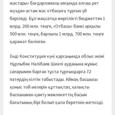
жастары» бағдарламасы аясында алғаш рет
жүзден астам жас отбасыға тұрғын үй
беріледі. Бұл мақсатқа жергілікті бюджеттен 1
млрд. 200 млн. теңге, «Отбасы» банкі арқылы
500 млн. теңге, барлығы 1 млрд. 700 млн. теңге
қаражат бөлінген.
Енді Конституция күні қарсаңында облыс әкімі
Нұрлыбек Нәлібаев Шиелі ауданына жұмыс
сапарымен барған тұста тұрғындарға 72
пәтердің кілтін табыстады. Аймақ басшысы
қоныс той иелерін құттықтап, халықты
баспанамен қамту мемлекеттің басым
бағытының бірі болып қала беретінін жеткізді.