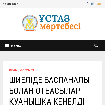
Перейти
10.08.2026
к
содержимому
МЕНЮ
ҚОҒАМ
/
ӘЛЕУМЕТ
ШИЕЛІДЕ БАСПАНАЛЫ
БОЛҒАН ОТБАСЫЛАР
ҚУАНЫШҚА КЕНЕЛДІ