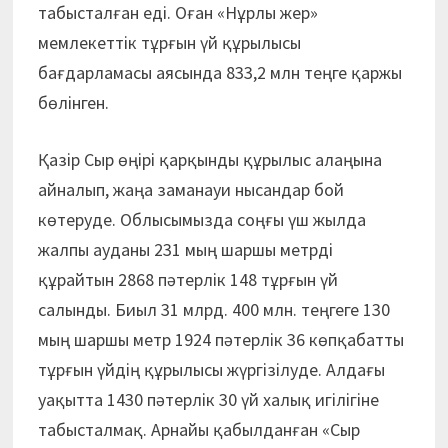
табысталған еді. Оған «Нұрлы жер»
мемлекеттік тұрғын үй құрылысы
бағдарламасы аясында 833,2 млн теңге қаржы
бөлінген.
Қазір Сыр өңірі қарқынды құрылыс алаңына
айналып, жаңа заманауи нысандар бой
көтеруде. Облысымызда соңғы үш жылда
жалпы ауданы 231 мың шаршы метрді
құрайтын 2868 пәтерлік 148 тұрғын үй
салынды. Биыл 31 млрд. 400 млн. теңгеге 130
мың шаршы метр 1924 пәтерлік 36 көпқабатты
тұрғын үйдің құрылысы жүргізілуде. Алдағы
уақытта 1430 пәтерлік 30 үй халық игілігіне
табысталмақ. Арнайы қабылданған «Сыр