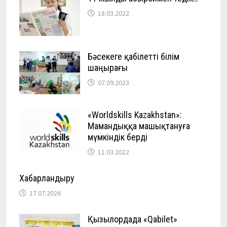
18.03.2022
Бәсекеге қабілетті білім
шаңырағы
07.09.2023
«Worldskills Kazakhstan»:
Мамандыққа машықтануға
мүмкіндік берді
11.03.2022
Хабарландыру
17.07.2026
Қызылордада «Qabilet»