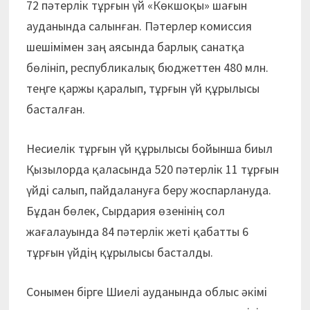
72 пәтерлік тұрғын үй «Көкшоқы» шағын
ауданында салынған. Пәтерлер комиссия
шешімімен заң аясында барлық санатқа
бөлініп, республикалық бюджеттен 480 млн.
теңге қаржы қаралып, тұрғын үй құрылысы
басталған.
Несиелік тұрғын үй құрылысы бойынша биыл
Қызылорда қаласында 520 пәтерлік 11 тұрғын
үйді салып, пайдалануға беру жоспарлануда.
Бұдан бөлек, Сырдария өзенінің сол
жағалауында 84 пәтерлік жеті қабатты 6
тұрғын үйдің құрылысы басталды.
Сонымен бірге Шиелі ауданында облыс әкімі