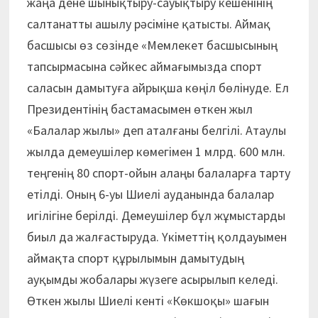
жаңа дене шынықтыру-сауықтыру кешенінің
салтанатты ашылу рәсіміне қатысты. Аймақ
басшысы өз сөзінде «Мемлекет басшысының
тапсырмасына сәйкес аймағымызда спорт
саласын дамытуға айрықша көңіл бөлінуде. Ел
Президентінің бастамасымен өткен жыл
«Балалар жылы» деп аталғаны белгілі. Атаулы
жылда демеушілер көмегімен 1 млрд. 600 млн.
теңгенің 80 спорт-ойын алаңы балаларға тарту
етілді. Оның 6-уы Шиелі ауданында балалар
игілігіне берілді. Демеушілер бұл жұмыстарды
биыл да жалғастыруда. Үкіметтің қолдауымен
аймақта спорт құрылымын дамытудың
ауқымды жобалары жүзеге асырылып келеді.
Өткен жылы Шиелі кенті «Көкшоқы» шағын