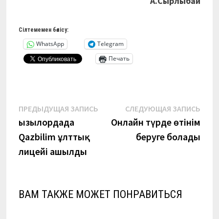
А.Сырлыбай
Сілтемемен бөлісу:
WhatsApp
Telegram
Печать
Навигация
Предыдущая
Сле
ПРЕДЫДУЩАЯ ЗАПИСЬ
СЛЕДУЮЩАЯ ЗАПИСЬ
запись:
запи
Қызылордада
Онлайн түрде өтінім
по
Qazbilim ұлттық
беруге болады
записям
лицейі ашылды
ВАМ ТАКЖЕ МОЖЕТ ПОНРАВИТЬСЯ