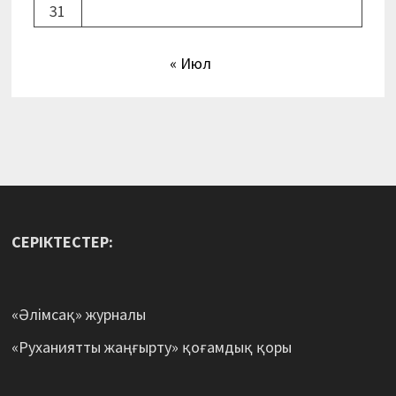
31
« Июл
СЕРІКТЕСТЕР:
«Әлімсақ» журналы
«Руханиятты жаңғырту» қоғамдық қоры