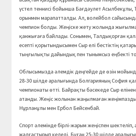
үстел теннисі бойынша Бағдәулет Асылбекұлы, 
орынмен марапатталды. Ал, волейбол сайысын
чемпион болды. Жеңіске жету жолында жығылма
қанжығаға байлады. Сонымен, Талдықорған қала
есепті қорытындысымен Сыр елі бестіктің қатары
тыңғылықты дайындық пен тынымсыз еңбекті тоғ
Облысымызда әлемдік деңгейде де өзін мойынд
28-30 шілде аралығында Болгарияның София қа
чемпионаты өтті. Байрақты бәсекеде Сыр елінен
атанды. Жеңіс жолынан жаңылмаған жеңімпазд
Нұрланұлы мен Ербол Бейсенбай.
Спорт әлемінде бірлі-жарым жеңіспен шектеліп,
жалғастырып келеді. Бұған 25-30 шілде аралығ