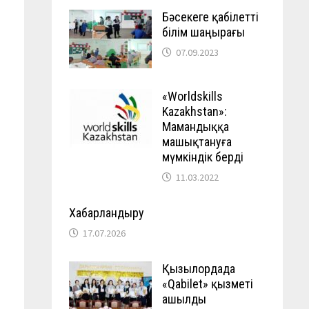
Бәсекеге қабілетті
білім шаңырағы
07.09.2023
«Worldskills
Kazakhstan»:
Мамандыққа
машықтануға
мүмкіндік берді
11.03.2022
Хабарландыру
17.07.2026
Қызылордада
«Qabilet» қызметі
ашылды