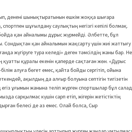
ып, денені шынықтыратынын ешкім жоққа шығара
, спортпен шұғылдану саулықтың негізгі кепілі болмақ.
 бойда қан айналымы дұрыс жүрмейді. Әлбетте, бұл
. Сондықтан қан айналымын жақсарту үшін жиі жаттығу
ғанда жүгіруге тура келеді» деген тәмсілдің жаны бар. Н
 қуатты құралы екенін қаперде сақтаған жөн. «Дұрыс
лім алуға бөгет емес, қайта бойды сергітіп, ойына
еткендей, ақылдың да алғыр болуына септігін тигізетін
ң егіз ұғымын жанына теліп жүрген спортшылар бұл сала
ызда сарқылмас күшін сарп етіп, жігерін жетістіктің
рған белесі де аз емеc. Олай болса, Сыр
 ұшқырлықтың үлесін арттырып жүрген жандар ұмтылмаса