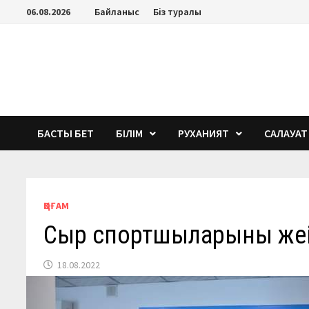
Перейти
06.08.2026
Байланыс
Біз туралы
к
содержимому
БАСТЫ БЕТ
БІЛІМ
РУХАНИЯТ
САЛАУАТ
ҚОҒАМ
Сыр спортшыларының жеңіс
18.08.2022