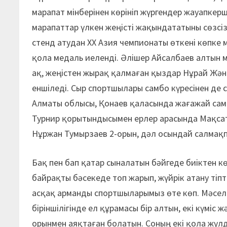
марапат мінберінен көрініп жүргендер жауапкер
марапаттар үлкен жеңісті жақындататыны сөзсі
стенд атудан ХХ Азия чемпионаты өткені көпке м
қола медаль иеленді. Әлішер Айсалбаев алтын м
ақ, жеңістен жырақ қалмаған қыздар Нұрай Жән
еншіледі. Сыр спортшылары самбо күресінен де
Алматы облысы, Қонаев қаласында жағажай самб
Турнир қорытындысымен ерлер арасында Мақсат 
Нұржан Тумырзаев 2-орын, дәл осындай салмақпе
Бақ пен бап қатар сыналатын бәйгеде биіктен к
байрақты бәсекеде топ жарып, жүйрік атану тіпт
асқақ арманды спортшыларымыз өте көп. Мәселе
біріншілігінде ел құрамасы бір алтын, екі күміс
орынмен аяқтаған болатын. Соның екі қола жү