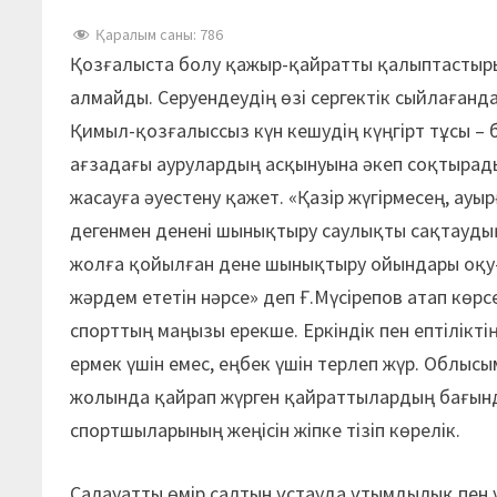
Қаралым саны:
786
Қозғалыста болу қажыр-қайратты қалыптастыр
алмайды. Серуендеудің өзі сергектік сыйлағанда
Қимыл-қозғалыссыз күн кешудің күңгірт тұсы –
ағзадағы аурулардың асқынуына әкеп соқтырады
жасауға әуестену қажет. «Қазір жүгірмесең, ауыр
дегенмен денені шынықтыру саулықты сақтаудың
жолға қойылған дене шынықтыру ойындары оқу-бі
жәрдем ететін нәрсе» деп Ғ.Мүсірепов атап көрс
спорттың маңызы ерекше. Еркіндік пен ептілікті
ермек үшін емес, еңбек үшін терлеп жүр. Облысым
жолында қайрап жүрген қайраттылардың бағынды
спортшыларының жеңісін жіпке тізіп көрелік.
Салауатты өмір салтын ұстауда ұтымдылық пен