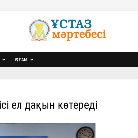
ҚОҒАМ
і ел даңқын көтереді