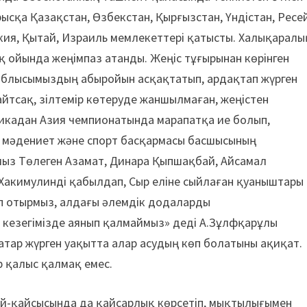
ысқа Қазақстан, Өзбекстан, Қырғызстан, Үндістан, Ресе
ркия, Қытай, Израиль мемлекеттері қатысты. Халықаралы
 ойында жеңімпаз атанды. Жеңіс тұғырынан көрінген
Облысымыздың абыройын асқақтатып, ардақтап жүрген
йтсақ, зілтемір көтеруде жаншылмаған, жеңістен
икадан Азия чемпионатында марапатқа ие болып,
қ мәдениет және спорт басқармасы басшысының
з Төлеген Азамат, Динара Қыпшақбай, Айсамал
акимулинді қабылдап, Сыр еліне сыйлаған қуаныштары
тып отырмыз, алдағы әлемдік додаларды
з кезегімізде аянып қалмаймыз» деді А.Зұлфқарұлы
қатар жүрген уақытта алар асудың көп болатыны ақиқат.
р қалыс қалмақ емес.
ай-қайсысында да қайсарлық көрсетіп, мықтылығымен