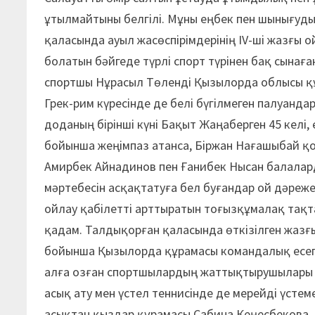
ұтылмайтыны белгілі. Мұны еңбек пен шынығу
қаласында ауыл жасөспірімдерінің ІV-ші жазғы 
болатын бәйгеде түрлі спорт түрінен бақ сынаға
спортшы Нұрасыл Төленді Қызылорда облысы құ
Грек-рим күресінде де белі бүгілмеген палуандар
доданың бірінші күні Бақыт Жаңаберген 45 келі,
бойынша жеңімпаз атанса, Біржан Нағашыбай қ
Амирбек Айнадинов пен Ғанибек Нысан балаларды 
мәртебесін асқақтатуға бел буғандар ой дәреже
ойлау қабілетті арттыратын тоғызқұмалақ тақ
қадам. Талдықорған қаласында өткізілген жаз
бойынша Қызылорда құрамасы командалық есеп
алға озған спортшылардың жаттықтырушылары – 
асық ату мен үстел теннисінде де мерейді үстем
асықтан қыздар құрамасы Сабина Кеңесбекова