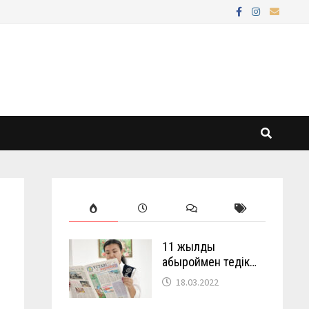
11 жылды
абыроймен өтедік…
18.03.2022