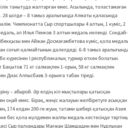
шілік танытуда жалтарған емес. Асылында, толастамаған
з. 28 шілде – 8 тамыз аралығында Алматы қаласында
әлім. Чемпионатта Сыр спортшылары 4 алтын, 1 күміс, 2
едаль, ал Илья Пенков 3 алтын медаль иеленді. Сондай-
ібекқызы мен Айжан Досмағамбетова күміс, қола медал
 сан соғып қалмайтынын дәлелдеді. 6-8 тамыз аралығынд
о күресінен І республикалық турнир өткен болатын.
Бақытов 71 кг салмақпен 1-орын, 58 кг салмақпен
н Диас Алпысбаев 3-орынға табан тіреді.
өріну – абырой. Әр елдің кіл мықтылары қатысқан
ен оңай емес. Бірақ, жеңіс жалауын желбіретуге асыққан
н, 174 елден 200-ге жуық татами шебері қатысқан Азия
 және бес қола жүлдемен жалпы медаль кестесінде төртінш
лдесі Сыр палуандары Мағжан Шамшадин мен Нұрлыхан