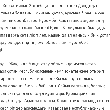
ін Хорватияның Загреб қаласында өткен Дзюдодан
атанған болатын. Сонымен қатар, арасына бірнеше күн
кімінің орынбасары Нұрымбет Сақтағанов өңіріміздің
лдегерлерін және бапкері Қален Қалиұлын қабылдады.
аздарға сәттілік тілеп, қашан да ел намысын биік ұстап
у білдіретіндігін, бұл облыс әкімі Нұрлыбек
і.
амады. Жақында Маңғыстау облысында мүгедектер
Қазақстан Республикасының чемпионаты және отырып
ир болып өтті. Нәтижесінде Қызылорда облысы
мен оралып, 3-орын бұйырды. Сайып келгенде, барлық
лысып жатқандығы көңіл қуантады. Қаршадайынан
озық болуда. Ақмола облысы, Көкшетау қаласында өтке
асөспірімдер арасындағы Қазақстан Республикасының