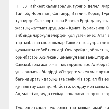
ITF J3 Tashkent халықаралық турнирі дәлел. Жар
Тайпей, Иордания, Сингапур, Италия, Корея, Тү
турнирде Сыр спортшысы Ерасыл Ерділда жұптық
жастың жаттықтырушысы – Қанат Нұрмаханов. 
айбындылар жүлделерден қол үзген емес. Атап а
тартынбаған спортшылар Ташкентте ауыр атлет
қуанышты көбейткен еді. Осы орайда, облысты
орынбасары Асылжан Жаманқұл мақтаныштарымы
Сансызбаева және жаттықтырушылары Альберт Х
үшін алғысын білдірді. «Сіздерге үлкен үміт ар
бағындыратындарыңызға сеніміміз зор, ал біз ө
құттықтау сөзінде. Әлбетте, қолдау мен сенім 
Ал, үмітті ақтауда сенімді арқалаған спортшыла
Түрленген спорт түрлерінен тартыншақтамай, қ