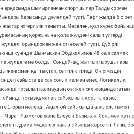
дың арқасында шымырланған спортшылар Талдықорған
ойындары барысында дәлелдей түсті. Төрт жылда бір рет
н жастар жігерлілік танытты. Мәселен, қол күрес бойынш
рамасының қоржынына қола жүлдені салып үлгерді.
 жүлделі орындармен жеңісті еселей түсті. Дүбірлі
 екінші күнінде Шыңғысхан Әбдіхалымов 48 келі салмақ
ола жүлдеге ие болды. Сондай-ақ, жаттықтырушылары
жеңісімен құттықтап, сәттілік тіледі. Өңіріміздің
сіндегі сайыста да сан соғып қалған емес. Логикалық
тасында тосылып қалмаудың өзі жеңіске жақындататын
ғы ойында тоғызқұмалақ сайысының қорытындысы
те 1-орын иеленді. Ақыл-ой сайысында алғырлығымен
Марат Рахметов және Елеусін Білімжан. Сонымен қатар
елеген құрама мүшелері нағыз ойынды көрсетті. Яғни, бе
, Әсем Жақсылықова мен Балнұр Сыдық 3-орынды және