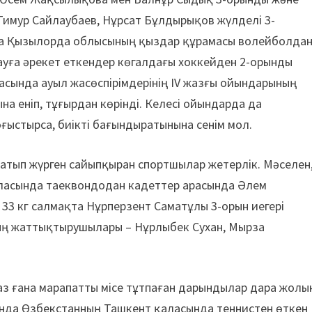
Тимур Сайлаубаев, Нұрсат Бұлдырықов жүлделі 3-
да Қызылорда облысының қыздар құрамасы волейболда
уға әрекет еткендер көгалдағы хоккейден 2-орынды
сында ауыл жасөспірімдерінің ІV жазғы ойындарының
на еніп, тұғырдан көрінді. Келесі ойындарда да
ыстырса, биікті бағындыратынына сенім мол.
атып жүрген сайыпқыран спортшылар жетерлік. Мәселен
ласында таеквондодан кадеттер арасында Әлем
 33 кг салмақта Нұрперзент Саматұлы 3-орын иегері
ың жаттықтырушылары – Нұрлыбек Сухан, Мырза
 аз ғана марапатты місе тұтпаған дарындылар дара жолы
ында Өзбекстанның Ташкент қаласында теннистен өткен