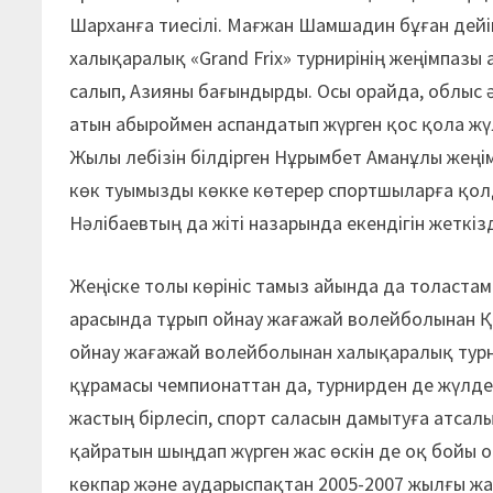
Шарханға тиесілі. Мағжан Шамшадин бұған дей
халықаралық «Grand Frix» турнирінің жеңімпазы 
салып, Азияны бағындырды. Осы орайда, облыс ә
атын абыроймен аспандатып жүрген қос қола жү
Жылы лебізін білдірген Нұрымбет Аманұлы жеңімп
көк туымызды көкке көтерер спортшыларға қолда
Нәлібаевтың да жіті назарында екендігін жеткізд
Жеңіске толы көрініс тамыз айында да толаст
арасында тұрып ойнау жағажай волейболынан 
ойнау жағажай волейболынан халықаралық турн
құрамасы чемпионаттан да, турнирден де жүлде
жастың бірлесіп, спорт саласын дамытуға атса
қайратын шыңдап жүрген жас өскін де оқ бойы 
көкпар және аударыспақтан 2005-2007 жылғы ж