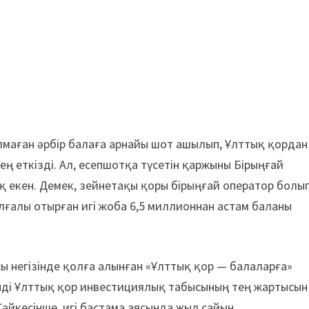
лмаған әрбір балаға арнайы шот ашылып, Ұлттық қордан
ң еткізді. Ал, есепшотқа түсетін қаржыны Бірыңғай
 екен. Демек, зейнетақы қоры бірыңғай оператор болы
лғалы отырған игі жоба 6,5 миллионнан астам баланы
 негізінде қолға алынған «Ұлттық қор — балаларға»
енді Ұлттық қор инвестициялық табысының тең жартысын
әйкесінше, игі бастама аясында жыл сайын