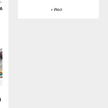
Следующая
СЬ
запись:
А
« Июл
ң