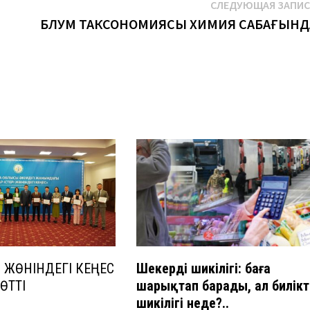
СЛЕДУЮЩАЯ ЗАПИ
БЛУМ ТАКСОНОМИЯСЫ ХИМИЯ САБАҒЫНД
І ЖӨНІНДЕГІ КЕҢЕС
Шекердің шикілігі:
баға
ӨТТІ
шарықтап барады, ал билікті
шикілігі неде?..