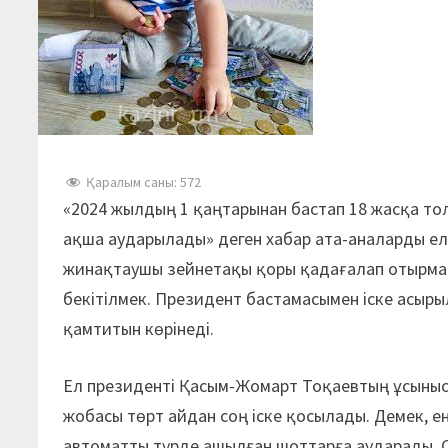
Қаралым саны:
572
«2024 жылдың 1 қаңтарынан бастап 18 жасқа то
ақша аударылады» деген хабар ата-аналарды еле
жинақтаушы зейнетақы қоры қадағалап отырмақ
бекітілмек. Президент бастамасымен іске асыры
қамтитын көрінеді.
Ел президенті Қасым-Жомарт Тоқаевтың ұсынысы
жобасы төрт айдан соң іске қосылады. Демек, 
автоматты түрде ашылған шоттарға аударады. С