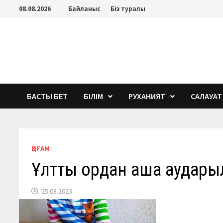
Перейти
08.08.2026
Байланыс
Біз туралы
к
содержимому
БАСТЫ БЕТ
БІЛІМ
РУХАНИЯТ
САЛАУАТ
ҚОҒАМ
Ұлттық қордан ақша аудар
25.08.2023