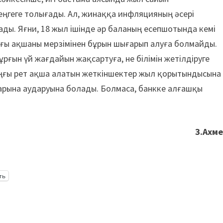
ңгеге толығады. Ал, жинаққа инфляцияның әсері
ды. Яғни, 18 жыл ішінде әр баланың есепшотында кемі
ағы ақшаны мерзімінен бұрын шығарып алуға болмайды.
рғын үй жағдайын жақсартуға, не білімін жетілдіруге
оңғы рет ақша алатын жеткіншектер жыл қорытындысына
старына аударуына болады. Болмаса, банкке алғашқы
З.Ахм
ть