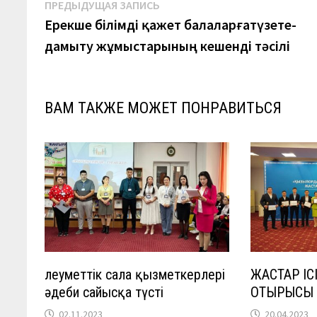
Навигация
Предыдущая
ПРЕДЫДУЩАЯ ЗАПИСЬ
запись:
Ерекше білімді қажет балаларғатүзете-
по
дамыту жұмыстарының кешенді тәсілі
записям
ВАМ ТАКЖЕ МОЖЕТ ПОНРАВИТЬСЯ
Әлеуметтік сала қызметкерлері
ЖАСТАР ІС
әдеби сайысқа түсті
ОТЫРЫСЫ 
02.11.2023
20.04.2023