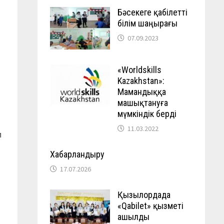
Бәсекеге қабілетті
білім шаңырағы
07.09.2023
«Worldskills
Kazakhstan»:
Мамандыққа
машықтануға
мүмкіндік берді
11.03.2022
п
Хабарландыру
17.07.2026
Қызылордада
«Qabilet» қызметі
ашылды