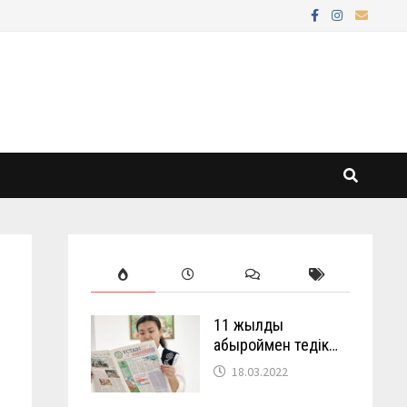
11 жылды
абыроймен өтедік…
18.03.2022