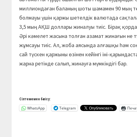
миллиондаған баланың шоты шамамен 90 мың те
болмауы үшін қаржы шетелдік валютада сақтала
3,5 мың АҚШ доллары жиналуы тиіс. Бірақ қорд
Әрі кәмелет жасына толған азамат жинағын не тұ
жұмсауы тиіс. Ал, жоба аясында алғашқы һәм с
сай түскен қаржыны өзінен кейінгі іні-қарында
жарна ретінде салып, жинауға мүмкіндігі бар.
Сілтемемен бөлісу:
WhatsApp
Telegram
Печа