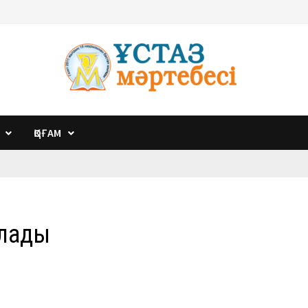
ҚОҒАМ
ылады