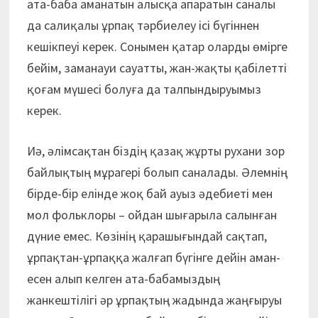
ата-баба аманатын алысқа апаратын саналы
да салиқалы ұрпақ тәрбиелеу ісі бүгіннен
кешікпеуі керек. Сонымен қатар оларды өмірге
бейім, заманауи сауатты, жан-жақты қабілетті
қоғам мүшесі болуға да талпындыруымыз
керек.
Иә, әлімсақтан біздің қазақ жұрты рухани зор
байлықтың мұрагері болып саналады. Әлемнің
бірде-бір елінде жоқ бай ауыз әдебиеті мен
мол фольклоры – ойдан шығарыла салынған
дүние емес. Көзінің қарашығындай сақтап,
ұрпақтан-ұрпаққа жалғап бүгінге дейін аман-
есен алып келген ата-бабамыздың
жанкештілігі әр ұрпақтың жадында жаңғыруы