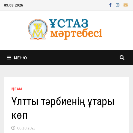
Перейти
09.08.2026
к
содержимому
МЕНЮ
ҚОҒАМ
Ұлттық тәрбиенің ұтары
көп
06.10.2023