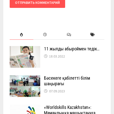
11 жылды абыроймен өтедік…
18.03.2022
Бәсекеге қабілетті білім
шаңырағы
07.09.2023
«Worldskills Kazakhstan»:
Мамандыққа машықтануға