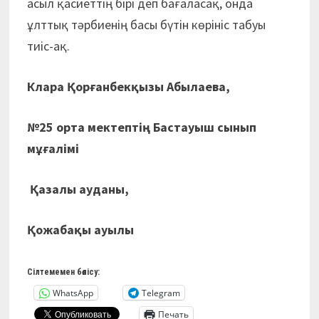
асыл қасиеттің бірі деп бағаласақ, онда
ұлттық тәрбиенің басы бүтін көрініс табуы
тиіс-ақ.
Клара Қорғанбекқызы Абылаева,
№25 орта мектептің Бастауыш сынып
мұғалімі
Қазалы ауданы,
Қожабақы ауылы
Сілтемемен бөлісу:
WhatsApp
Telegram
Печать