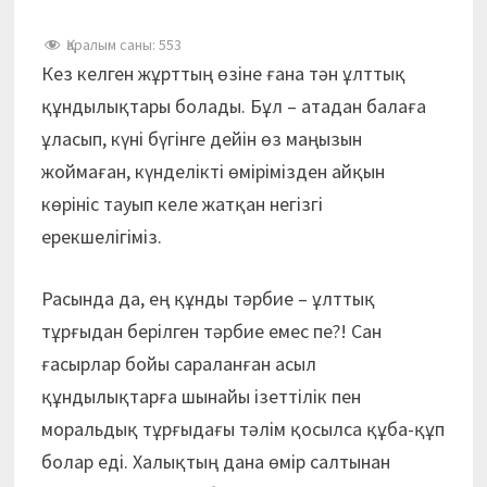
Қаралым саны:
553
Кез келген жұрттың өзіне ғана тән ұлттық
құндылықтары болады. Бұл – атадан балаға
ұласып, күні бүгінге дейін өз маңызын
жоймаған, күнделікті өмірімізден айқын
көрініс тауып келе жатқан негізгі
ерекшелігіміз.
Расында да, ең құнды тәрбие – ұлттық
тұрғыдан берілген тәрбие емес пе?! Сан
ғасырлар бойы сараланған асыл
құндылықтарға шынайы ізеттілік пен
моральдық тұрғыдағы тәлім қосылса құба-құп
болар еді. Халықтың дана өмір салтынан