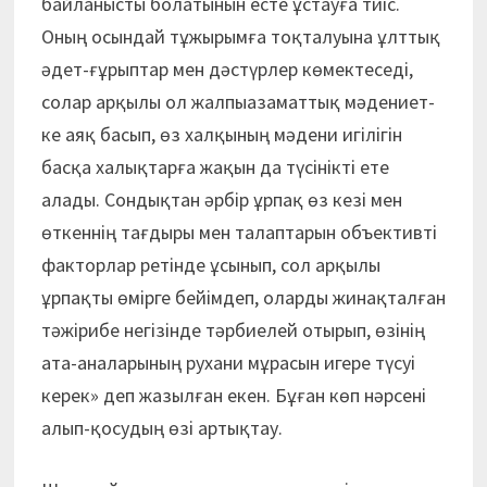
байланысты болатынын есте ұстауға тиіс.
Оның осындай тұжырымға тоқталуына ұлттық
әдет-ғұрыптар мен дәстүрлер көмектеседі,
солар арқылы ол жалпыазаматтық мәде­ниет­
ке аяқ басып, өз халқының мәде­ни игілігін
басқа халықтарға жақын да түсінікті ете
алады. Сондықтан әрбір ұрпақ өз кезі мен
өткеннің тағдыры мен талап­та­­рын объективті
факторлар ретінде ұсы­нып, сол арқылы
ұрпақты өмірге бейімдеп, оларды жинақталған
тәжірибе негі­зінде тәрбиелей отырып, өзінің
ата-аналарының рухани мұрасын игере түсуі
керек» деп жазылған екен. Бұған көп нәрсені
алып-қосудың өзі артықтау.