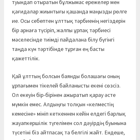
туындап отыратын бұлжымас ережелер мен
қағидалар жиынтығы қашанда маңызды рөлге
ие. Осы себептен ұлттық тәрбиенің негіздерін
бір арнаға түсіріп, жалпы ұрпақ тәрбиесі
мәселесінде тиімді пайдалана білу бүгінгі
таңда күн тәртібінде тұрған ең басты
қажеттілік.
Қай ұлттың болсын баянды болашағы оның
ұрпағымен тікелей байланыс­ты екені сөзсіз.
Ол екеуін бір-бірінен ажыратып қарау әсте
мүмкін емес. Ал­дың­ғы толқын «келместің
кемесіне» мініп кеткеннен кейін елдегі барлық
жауапкершілік түгелімен сол дәуірдің буынына
түсетіні біз айтпасақ та белгілі жайт. Ендеше,