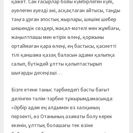
қажет. Сан ғасырлар бойы күмбірлеген күйі,
әуелеген әуезді әні, асқақтаған айтысы, таңды
таңға ұрған эпостық жырлары, шешімі шебер
шешендік сөздері, мақал-мәтелі мен жұмбағы,
жаңылтпашы мен өтірік өлеңі, қоржыны
ортаймаған қара өлеңі, ең бастысы, қасиетті
тілі қаншама қазақ баласын адами қалыпқа
салып, бүтіндей ұлтты қалыптастырып
шығарды десеңізші…
Бізге етене таныс тәрбиедегі басты бағыт
делінген тәлім-тәрбие тұжы­рымдамасында:
«Әрбір адам ең алдымен өз халқының
перзенті, өз Отанының азаматы болу керек
екенін, ұлттық бола­ша­ғы тек өзіне