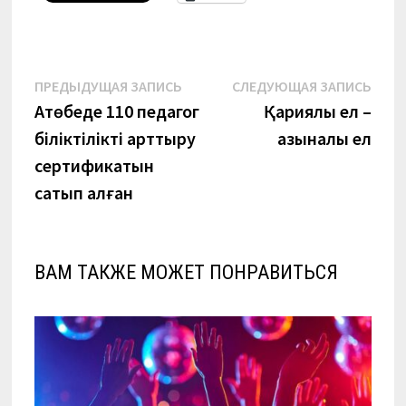
Навигация
Предыдущая
Сле
ПРЕДЫДУЩАЯ ЗАПИСЬ
СЛЕДУЮЩАЯ ЗАПИСЬ
запись:
запи
Ақтөбеде 110 педагог
Қариялы ел –
по
біліктілікті арттыру
қазыналы ел
записям
сертификатын
сатып алған
ВАМ ТАКЖЕ МОЖЕТ ПОНРАВИТЬСЯ