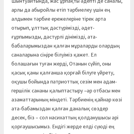
Шынтуайтында, жас ұрпақты әдеп­ті де саналы,
арлы да абыройлы етіп тәр­­биелеу үшін ең
алдымен тәр­бие ере­же­­ле­­ріне тірек арта
отырып, ұлт­тық дәс­түрі­мізді, әдет-
ғұрпымызды, дәс­түр­­лі діні­мізді, ата-
бабаларымыздан қал­­ған мұ­раларды олардың
саналарына сіңіре білуіміз қажет. Ел
болашағын туған жерді, Отанын сүйіп, оны
қасық қа­ны қалғанша қорғай білуге үйрету,
оқушы бойында патриоттық сезім мен адам­
гер­­шілік сананы қалыптастыру –әр отбасы мен
азаматтарының міндеті. Тәр­бие­нің қайнар көзі
ата-бабамыздан қал­ған даналық сөздер
десек, біз – сол на­си­хаттың қолданушысы әрі
қор­ғау­шы­­сымыз. Ендігі жерде елді сүюді ең