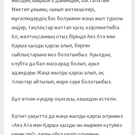
жылдық шыршаға дайындық басталатын.
Мектеп ұжымы, сынып жетекшілері,
мұғалімдердің бас болуымен жаңа жыл туралы
әндер, тақпақтар жаттап қызу әзірленетінбіз.
Ал, желтоқсанның отыз бірінде Аяз Ата мен
Қарша қызды қарсы алып, берген
сыйлықтарына мәз болатынбыз. Ауылдық
клубта да бал-маскарад болып, ауыл
адамдары Жаңа жылды қарсы алып, ақ
тілектер айтылып, мәре-сәре болатынбыз.
Бұл өткен күндер оқиғасы, кешеден естелік.
Бүгінгі уақытта да жаңа жылды қарсы алуымыз
«Аяз Ата мен Қарша қызды ән-жырмен күтуіміз
керек пе?» деген ойға келіп отырмын.