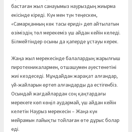
бастаған жыл санауымыз наурыздың жиырма
екісінде кіреді. Күн мен түн теңескен,
«Самарқанның көк тасы ериді» деп айтылатын
өзіміздің төл мерекеміз үш айдан кейін келеді.
Білмейтіндер осыны да қаперде ұстауы керек.
Жаңа жыл мерекесінде балалардың жарылғыш
пиротехникалармен, отшашумен әуестенетіні
жиі кездеседі. Мұндайдан жарақат алғандар,
үй-жайларын өртеп алғандарды да естігенбіз.
Осындай жағдайлардан соң қаңтардағы
мерекеге көп көңіл аудармай, үш айдан кейін
келетін Наурыз мерекесін – Жаңа күн
мейрамын лайықты тойлаған өте дұрыс болар
еді.