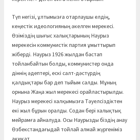
Түп негізі, ұлтымызға отарлаушы елдің,
кеңестік идеологияның әкелген мерекесі.
Өзіміздің шығыс халықтарының Наурыз
мерекесін коммунистік партия ұмыттырып
жіберді. Наурыз 1926 жылдан бастап
тойланбайтын болды, коммунистер онда
діннің әдептері, ескі салт-дәстүрдің
қалдықтары бар деп тыйым салды. Мұның
орнына Жаңа жыл мерекесі орайластырылды.
Наурыз мерекесі халқымызға Тәуелсіздіктен
екі жыл бұрын оралды. Содан бері халықтық
мейрамға айналуда. Осы Наурызды біздің анау
Өзбекстандағыдай тойлай алмай жүргеніміз
ақиқат.