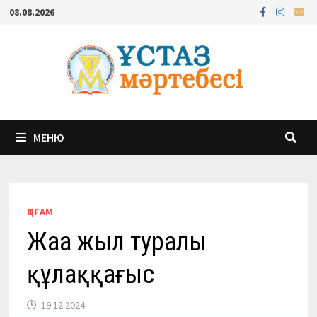
Перейти
08.08.2026
к
содержимому
МЕНЮ
ҚОҒАМ
Жаңа жыл туралы
құлаққағыс
19.12.2024