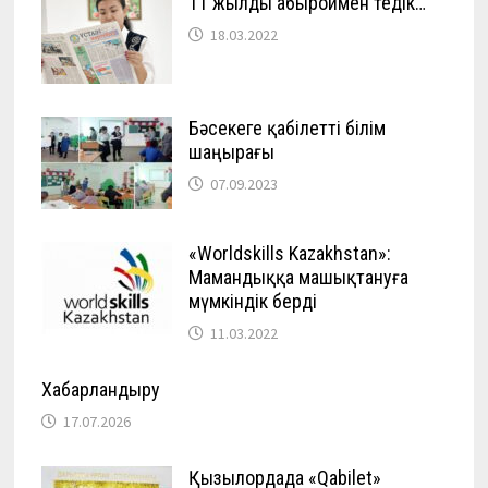
11 жылды абыроймен өтедік…
18.03.2022
Бәсекеге қабілетті білім
шаңырағы
07.09.2023
«Worldskills Kazakhstan»:
Мамандыққа машықтануға
мүмкіндік берді
11.03.2022
Хабарландыру
17.07.2026
Қызылордада «Qabilet»