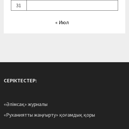
31
« Июл
СЕРІКТЕСТЕР:
«Әлімсақ» журналы
«Руханиятты жаңғырту» қоғамдық қоры