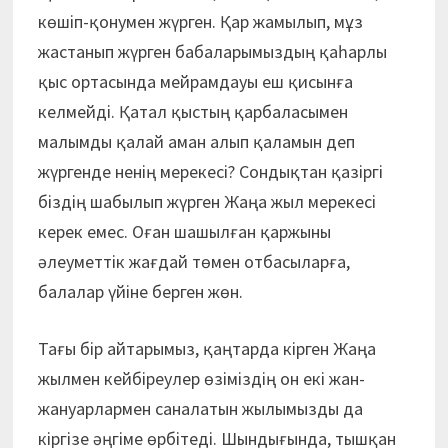
көшіп-қонумен жүрген. Қар жамылып, мұз
жастанып жүрген бабаларымыздың қаһарлы
қыс ортасында мейрамдауы еш қисынға
келмейді. Қатал қыстың қарбаласымен
малымды қалай аман алып қаламын деп
жүргенде ненің мерекесі? Сондықтан қазіргі
біздің шабылып жүрген Жаңа жыл мерекесі
керек емес. Оған шашылған қаржыны
әлеуметтік жағдай төмен отбасыларға,
балалар үйіне берген жөн.
Тағы бір айтарымыз, қаңтарда кірген Жаңа
жылмен кейбіреулер өзіміздің он екі жан-
жануарлармен саналатын жылымызды да
кіргізе әңгіме өрбітеді. Шындығында, тышқан