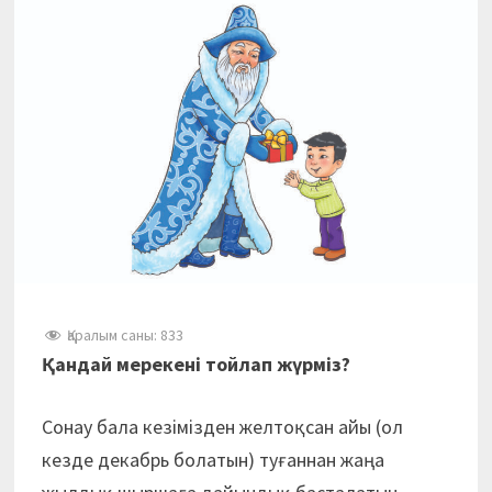
Қаралым саны:
833
Қандай мерекені тойлап жүрміз?
Сонау бала кезімізден желтоқсан айы (ол
кезде декабрь болатын) туғаннан жаңа