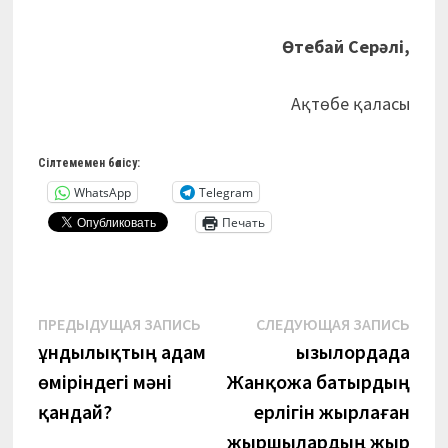
Өтебай Серәлі,
Ақтөбе қаласы
Сілтемемен бөлісу:
WhatsApp
Telegram
Печать
Навигация
Предыдущая
Сле
ПРЕДЫДУЩАЯ ЗАПИСЬ
СЛЕДУЮЩАЯ ЗАПИСЬ
запись:
запи
Құндылықтың адам
Қызылордада
по
өміріндегі мәні
Жанқожа батырдың
записям
қандай?
ерлігін жырлаған
жыршылардың жыр