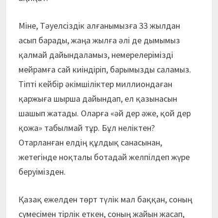
Міне, Тәуелсіздік алғанымызға 33 жылдан
асып барады, жаңа жылға әлі де дымымыз
қалмай дайындаламыз, немерелерімізді
мейрамға сай киіндіріп, барымызды саламыз.
Тіпті кейбір әкімшіліктер миллиондаған
қаржыға шырша дайындап, ел қазынасын
шашып жатады. Оларға «әй дер әже, қой дер
қожа» табылмай тұр. Бұл неліктен?
Отарланған елдің құлдық санасынан,
жетегінде ноқталы ботадай желпілдеп жүре
беруімізден.
Қазақ ежелден төрт түлік мал баққан, соның
сүмесімен тірлік еткен, соның жайын жасап,