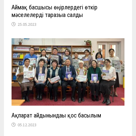
Аймақ басшысы өңірлердегі өткір
мәселелерді таразыға салды
25.05.2023
Ақпарат айдынындағы қос басылым
05.12.2023