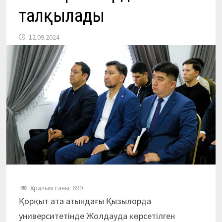
талқылады
12.09.2024
Қаралым саны:
699
Қорқыт ата атындағы Қызылорда
университетінде Жолдауда көрсетілген