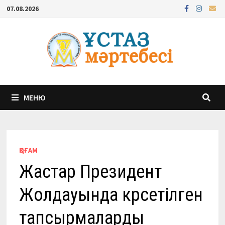
Перейти
07.08.2026
к
содержимому
МЕНЮ
ҚОҒАМ
Жастар Президент
Жолдауында көрсетілген
тапсырмаларды