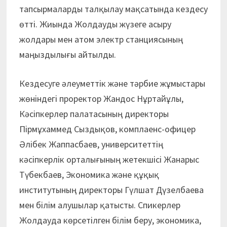
тапсырмаларды талқылау мақсатында кездесу
өтті. Жиында Жолдауды жүзеге асыру
жолдары мен атом электр станциясының
маңыздылығы айтылды.
Кездесуге әлеуметтік және тәрбие жұмыстары
жөніндегі проректор Жандос Нұртайұлы,
Кәсіпкерлер палатасының директоры
Пірмұхаммед Сыздықов, комплаенс-офицер
Әлібек Жаппасбаев, университеттің
кәсіпкерлік орталығының жетекшісі Жанарыс
Түбекбаев, Экономика және құқық
институтының директоры Гүлшат Дүзелбаева
мен білім алушылар қатысты. Спикерлер
Жолдауда көрсетілген білім беру, экономика,