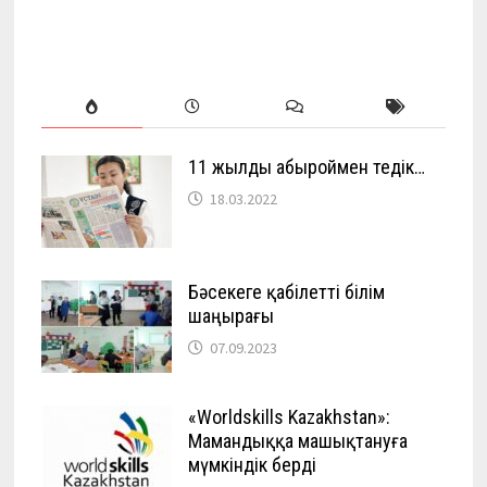
11 жылды абыроймен өтедік…
18.03.2022
Бәсекеге қабілетті білім
шаңырағы
07.09.2023
«Worldskills Kazakhstan»:
Мамандыққа машықтануға
мүмкіндік берді