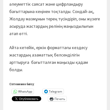
әлеуметтік саясат және цифрландыру
бағыттарына кеңінен тоқталды. Сондай-ақ,
Жолдау мазмұнын терең түсіндіріп, оны жүзеге
асыруда жастардың рөлінің маңыздылығын
атап өтті.
Айта кетейік, еркін форматтағы кездесу
жастардың азаматтық белсенділігін
арттыруға бағытталған маңызды қадам
болды.
Сілтемемен бөлісу:
WhatsApp
Telegram
Печать