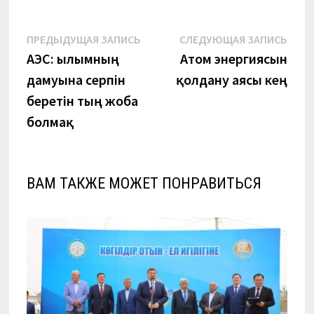
Навигация
Предыдущая
Сле
ПРЕДЫДУЩАЯ ЗАПИСЬ
СЛЕДУЮЩАЯ ЗАПИСЬ
запись:
запи
АЭС: ғылымның
Атом энергиясын
по
дамуына серпін
қолдану аясы кең
записям
беретін тың жоба
болмақ
ВАМ ТАКЖЕ МОЖЕТ ПОНРАВИТЬСЯ