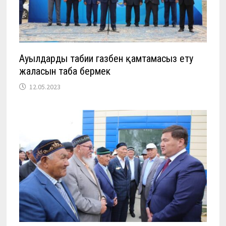
Ауылдарды табиғи газбен қамтамасыз ету
жалғасын таба бермек
12.05.2023