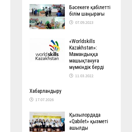
Бәсекеге қабілетті
білім шаңырағы
07.09.2023
«Worldskills
Kazakhstan»:
Мамандыққа
машықтануға
мүмкіндік берді
11.03.2022
Хабарландыру
17.07.2026
Қызылордада
«Qabilet» қызметі
ашылды