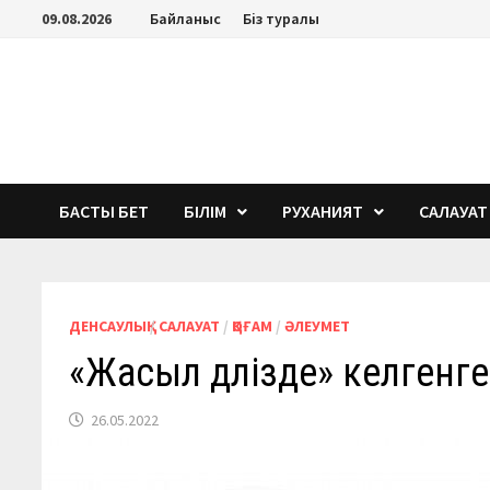
Перейти
09.08.2026
Байланыс
Біз туралы
к
содержимому
БАСТЫ БЕТ
БІЛІМ
РУХАНИЯТ
САЛАУАТ
ДЕНСАУЛЫҚ
/
САЛАУАТ
/
ҚОҒАМ
/
ӘЛЕУМЕТ
«Жасыл дәлізде» келгенг
26.05.2022