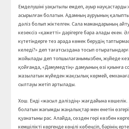
Емделушіні уақытылы емдеп, ауыр науқастарды 
асырылған болатын. Адамның ауруының қалыпты 
дәліз болып жіктелген. Сала мамандарының айту
кезексіз «қажетті» дәрігерге бара алады екен. Әл
күтетіндерге тез арада көмек берудің таптырмас 
келеді?» деп тағатсыздана тосып отыратындарға
жойылады деп топшылағанымызбен, жүйеде кезде
қойғанда, «Дамумедтің» дамуының өзі қиынға с
жазылатын жүйеден жақсылық көрмей, емханаға
сылтауы жетіп артылады.
Хош. Енді «жасыл дәліздің» жағдайына көшелік.
болатын жағымды жаңалықтар мен енетін өзгеріс
қуанатыны рас. Алайда, сөзден гөрі көзбен көр
кемшілікті көргенде көңілі көбеңсіп, бәрінің е