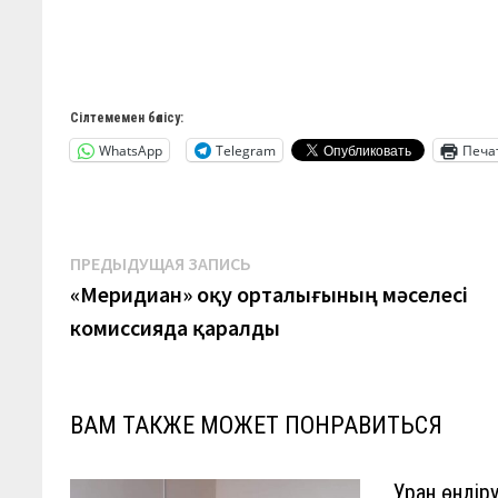
Сілтемемен бөлісу:
WhatsApp
Telegram
Печа
Навигация
Предыдущая
ПРЕДЫДУЩАЯ ЗАПИСЬ
запись:
«Меридиан» оқу орталығының мәселесі
по
комиссияда қаралды
записям
ВАМ ТАКЖЕ МОЖЕТ ПОНРАВИТЬСЯ
Уран өндір