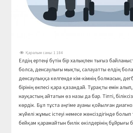
Қаралым саны:
1 184
Елдің ертеңі бүтін бір халықпен тығыз байланыст
болса, денсаулығы мықты, салауатты елдің бол
денсаулыққа келгенде кім-кімнің болмасын, дегбір
бірінің өкпесі қара қазандай. Тұрақты емін ал
науқастың айтатын өз назы да бар. Тіпті, білік
көрдік. Бұл тұста әңгіме ауаны қойылған диаг
жүйелі жұмыс істеуі немесе жөнсіздігінде болып
бейқам қарамайтын билік өкілдерінің бұйрығы