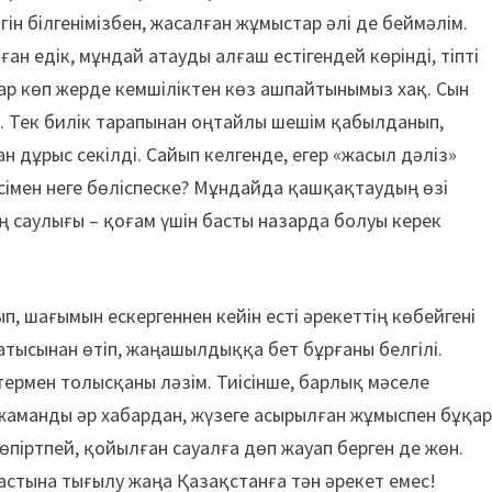
гін білгенімізбен, жасалған жұмыстар әлі де беймәлім.
ан едік, мұндай атауды алғаш естігендей көрінді, тіпті
тар көп жерде кемшіліктен көз ашпайтынымыз хақ. Сын
қ. Тек билік тарапынан оңтайлы шешім қабылданып,
н дұрыс секілді. Сайып келгенде, егер «жасыл дәліз»
сімен неге бөліспеске? Мұндайда қашқақтаудың өзі
ң саулығы – қоғам үшін басты назарда болуы керек
, шағымын ескергеннен кейін есті әрекеттің көбейгені
атысынан өтіп, жаңашылдыққа бет бұрғаны белгілі.
термен толысқаны ләзім. Тиісінше, барлық мәселе
аманды әр хабардан, жүзеге асырылған жұмыспен бұқа
өпіртпей, қойылған сауалға дөп жауап берген де жөн.
 астына тығылу жаңа Қазақстанға тән әрекет емес!