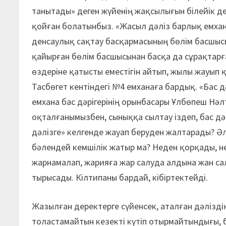
танытады» деген жүйенің жақсылығын білейік д
қойған болатынбыз. «Жасыл дәліз барлық емхан
денсаулық сақтау басқармасының бөлім басшыс
қайырған бөлім басшысынан басқа да сұрақтарғ
өздеріне қатысты еместігін айтып, жылы жауып 
Тасбөгет кентіндегі №4 емханаға бардық. «Бас д
емхана бас дәрігерінің орынбасары Ұлбөпеш Нәл
оқталғанымызбен, сыныққа сылтау іздеп, бас дәр
дәлізге» келгенде жауап беруден жалтарады? Ә
бәлендей кемшілік жатыр ма? Неден қорқады, не
жарнамалап, жарияға жар салуда алдына жан са
тырысады. Кілтипаны бардай, кібіртектейді.
Жазылған деректерге сүйенсек, аталған дәліздің
толастамайтын кезекті күтіп отырмайтындығы, 