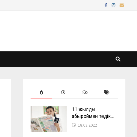
11 жылды
абыроймен өтедік…
18.03.2022