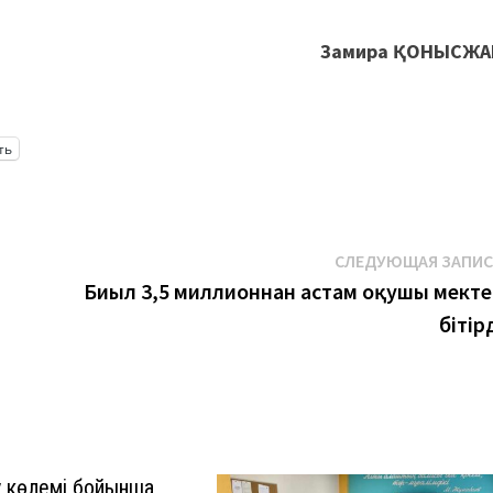
Замира ҚОНЫСЖА
ть
СЛЕДУЮЩАЯ ЗАПИ
Биыл 3,5 миллионнан астам оқушы мекте
бітір
у көлемі бойынша