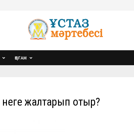
ҚОҒАМ
е неге жалтарып отыр?