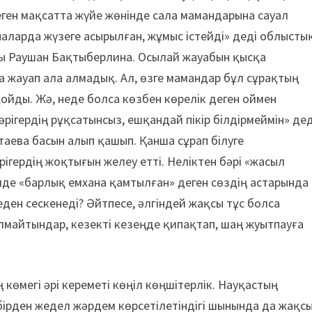
еген мақсатта жүйе жөнінде сала мамандарына сауал
аларда жүзеге асырылған, жұмыс істейді» деді облысты
ы Раушан Бақтыберлина. Осылай жауабын қысқа
а жауап ала алмадық. Ал, өзге мамандар бұл сұрақтың
қойды. Жә, неде болса көзбен көрелік деген оймен
әрігердің рұқсатынсыз, ешқандай пікір білдірмеймін» дед
таева басын алып қашып. Қанша сұрап білуге
ігердің жоқтығын желеу етті. Неліктен бәрі «жасыл
лде «барлық емхана қамтылған» деген сөздің астарында
ден сескенеді? Әйтпесе, әлгіндей жақсы тұс болса
лмайтындар, кезекті кезеңде қипақтап, шаң жуытпауға
 көмегі әрі кереметі көңіл көңшітерлік. Науқастың
бірден жедел жәрдем көрсетілетіндігі шынында да жақс