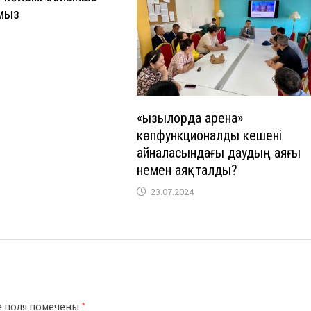
мыз
«Қызылорда арена»
көпфункционалды кешені
айналасындағы даудың аяғы
немен аяқталды?
23.07.2024
е поля помечены
*