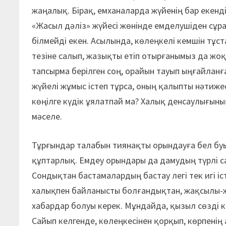
жаңалық. Бірақ, емханаларда жүйенің бар екенді
«Жасыл дәліз» жүйесі жөнінде емделушіден сұрағ
білмейді екен. Асылында, көлеңкелі кемшін тұс
тезіне салып, жазықты етіп отырғанымыз да жо
тапсырма берілген соң, орайын тауып ыңғайланға
жүйелі жұмыс істеп тұрса, оның қалыпты нәтиже
көңілге күдік ұялатпай ма? Халық денсаулығыны
мәселе.
Тұрғындар талабын тиянақты орындауға бел буып
құптарлық. Емдеу орындары да дамудың түрлі с
Сондықтан бастамалардың бастау легі тек игі іс
халықпен байланысты болғандықтан, жақсылы-ж
хабардар болуы керек. Мұндайда, қызыл сөзді к
Сайып келгенде, көлеңкесінен қорқып, көрпенің