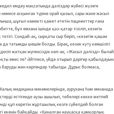
жедел емдеу мақсатында дәліздер жүйесі жүзеге
немесе асқынған түріне орай қызыл, сары және жасыл
ынша, шұғыл көмекті қажет ететін пациенттер ғана
бетте, бұл емхана ішінде қаз-қатар тізіліп, кезегін
тетігі. Сондай-ақ, сырқаты сыр беріп, «кезегім қашан
 да татымды шешім болды. Бірақ, кезек күту кемшілігі
сіп жатқан жүгенсіздік көп-ақ. «Жасыл дәлізді» былай
оқты емес пе? Әйтпесе, үйде отырып дәрігер қабылдауын
 баруды жөн көргендер табылды. Дұрыс болмаса,
 Халық медицина мекемелерінде, аурухана һәм емханада
терді естігенде аузы ашылып, төбелері көкке жетпей
генді құп көретін жұртшылық көзге сүйелдей болған
ртегі екенін байқайды. «Қиналған науқасқа қамқорлық