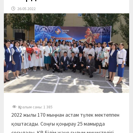
26.05.2022
Қаралым саны:
1 385
2022 жылы 170 мыңнан астам түлек мектеппен
қоштасады. Соңғы қоңырау 25 мамырда
соғылады. ҚР Білім және ғылым министрлігі