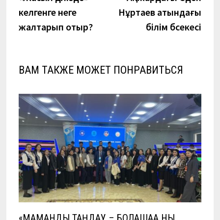
по
келгенге неге
Нұртаев атындағы
записям
жалтарып отыр?
білім бәсекесі
ВАМ ТАКЖЕ МОЖЕТ ПОНРАВИТЬСЯ
«МАМАНДЫҚ ТАҢДАУ – БОЛАШАҚҚА НЫҚ