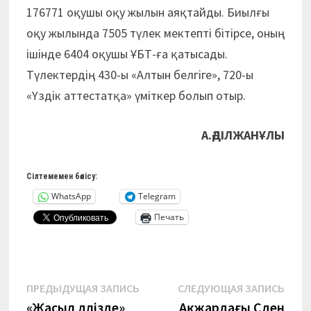
176771 оқушы оқу жылын аяқтайды. Биылғы
оқу жылында 7505 түлек мектепті бітірсе, оның
ішінде 6404 оқушы ҰБТ-ға қатысады.
Түлектердің 430-ы «Алтын белгіге», 720-ы
«Үздік аттестатқа» үміткер болып отыр.
А.ӘДІЛЖАНҰЛЫ
Сілтемемен бөлісу:
WhatsApp
Telegram
Печать
Навигация
Предыдущая
Сле
ПРЕДЫДУЩАЯ ЗАПИСЬ
СЛЕДУЮЩАЯ ЗАПИСЬ
запись:
запи
«Жасыл дәлізде»
Ақжардағы Сәден