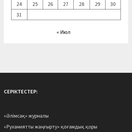
24
25
26
27
28
29
30
31
« Июл
СЕРІКТЕСТЕР:
«Әлімсақ» журналы
«Руханиятты жаңғырту» қоғамдық қоры