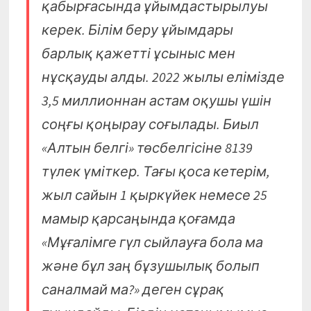
қабырғасында ұйымдастырылуы
керек. Білім беру ұйымдары
барлық қажетті ұсыныс мен
нұсқауды алды. 2022 жылы елімізде
3,5 миллионнан астам оқушы үшін
соңғы қоңырау соғылады. Биыл
«Алтын белгі» төсбелгісіне 8139
түлек үміткер. Тағы қоса кетерім,
жыл сайын 1 қыркүйек немесе 25
мамыр қарсаңында қоғамда
«Мұғалімге гүл сыйлауға бола ма
және бұл заң бұзушылық болып
саналмай ма?» деген сұрақ