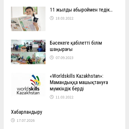
11 жылды абыроймен өтедік…
18.03.2022
Бәсекеге қабілетті білім
шаңырағы
07.09.2023
«Worldskills Kazakhstan»:
Мамандыққа машықтануға
мүмкіндік берді
11.03.2022
Хабарландыру
17.07.2026