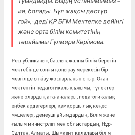
туындайды. Біздің ұстанымымыз –
иә, болады. Бұл жақсы дәстүр
ғой»,- деді ҚР БҒМ Мектепке дейінгі
және орта білім комитетінің
төрайымы Гүлмира Кәрімова.
Республиканың барлық жалпы білім беретін
мектебінде соңғы қоңырау мерекесін бір
мезгілде өткізу жоспарланып отыр. Оған
мектептің педагогикалық ұжымы, түлектер
және олардың ата-аналары, педагогикалық
еңбек ардагерлері, қамқоршылық кеңес
мүшелері, демеуші ұйымдардың, Білім және
ғылым министрлігі мен облыстардың, Нұр-
Сұлтан, Алматы, Шымкент қалалары білім