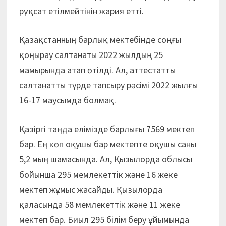
рұқсат етілмейтінін жария етті.
Қазақстанның барлық мектебінде соңғы
қоңырау салтанаты 2022 жылдың 25
мамырында атап өтілді. Ал, аттестатты
салтанатты түрде тапсыру рәсімі 2022 жылғы
16-17 маусымда болмақ.
Қазіргі таңда елімізде барлығы 7569 мектеп
бар. Ең көп оқушы бар мектепте оқушы саны
5,2 мың шамасында. Ал, Қызылорда облысы
бойынша 295 мемлекеттік және 16 жеке
мектеп жұмыс жасайды. Қызылорда
қаласында 58 мемлекеттік және 11 жеке
мектеп бар. Биыл 295 білім беру ұйымында