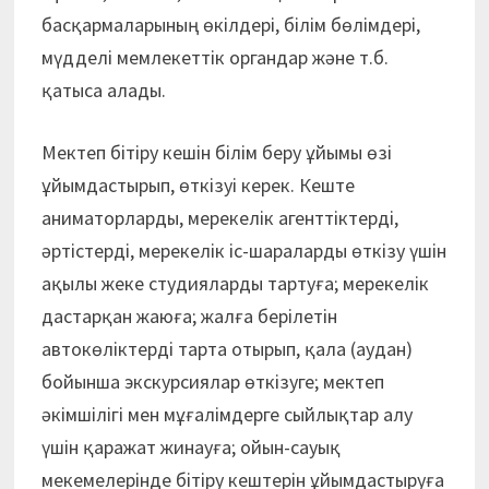
басқармаларының өкілдері, білім бөлімдері,
мүдделі мемлекеттік органдар және т.б.
қатыса алады.
Мектеп бітіру кешін білім беру ұйымы өзі
ұйымдастырып, өткізуі керек. Кеште
аниматорларды, мерекелік агенттіктерді,
әртістерді, мерекелік іс-шараларды өткізу үшін
ақылы жеке студияларды тартуға; мерекелік
дастарқан жаюға; жалға берілетін
автокөліктерді тарта отырып, қала (аудан)
бойынша экскурсиялар өткізуге; мектеп
әкімшілігі мен мұғалімдерге сыйлықтар алу
үшін қаражат жинауға; ойын-сауық
мекемелерінде бітіру кештерін ұйымдастыруға