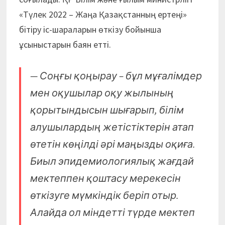
«Түлек 2022 – Жаңа Қазақстанның ертеңі»
бітіру іс-шараларын өткізу бойынша
ұсыныстарын баян етті.
— Соңғы қоңырау – бұл мұғалімдер
мен оқушылар оқу жылының
қорытындысын шығарып, білім
алушылардың жетістіктерін атап
өтетін көңілді әрі маңызды оқиға.
Биыл эпидемиологиялық жағдай
мектеппен қоштасу мерекесін
өткізуге мүмкіндік беріп отыр.
Алайда ол міндетті түрде мектеп