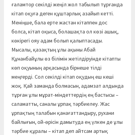
ғаламтор секілді жеңіл жол табылып тұрғанда
кітап оқуға деген құштарлық азайып кетті.
Меніңше, бала ерте жастан кітаппен дос
болса, кітап оқыса, болашақта ол көзі ашық,
көкірегі ояу адам болып қалыптасады.
Мысалы, қазақтың ұлы ақыны Абай
Құнанбайұлы өз білімін жетілдіруінде кітапты
көп оқуының арқасында бірнеше тілді
меңгерді. Сол секілді кітап оқудың еш кеші
жоқ. Қай заманда болмасын, адамзат алдында
тұрған ұлы мұрат-міндеттердің ең бастысы –
саламатты, саналы ұрпақ тәрбиелеу. Жас
ұрпақтың талабын қанағаттандыру, рухани
байлығын, ой-өрісін дамытуда ең үлкен де ұлы
тәрбие құралы – кітап деп айтсам артық