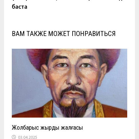
записям
баста
ВАМ ТАКЖЕ МОЖЕТ ПОНРАВИТЬСЯ
Жолбарыс жырдың жалғасы
03.04.2025