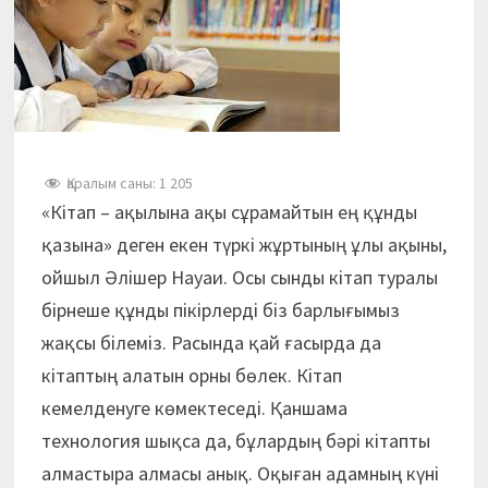
Қаралым саны:
1 205
«Кітап – ақылына ақы сұрамайтын ең құнды
қазына» деген екен түркі жұртының ұлы ақыны,
ойшыл Әлішер Науаи. Осы сынды кітап туралы
бірнеше құнды пікірлерді біз барлығымыз
жақсы білеміз. Расында қай ғасырда да
кітаптың алатын орны бөлек. Кітап
кемелденуге көмектеседі. Қаншама
технология шықса да, бұлардың бәрі кітапты
алмастыра алмасы анық. Оқыған адамның күні