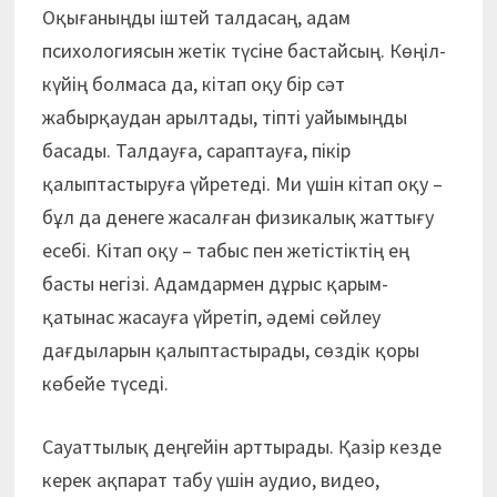
Оқығаныңды іштей талдасаң, адам
психологиясын жетік түсіне бастайсың. Көңіл-
күйің болмаса да, кітап оқу бір сәт
жабырқаудан арылтады, тіпті уайымыңды
басады. Талдауға, сараптауға, пікір
қалыптастыруға үйретеді. Ми үшін кітап оқу –
бұл да денеге жасалған физикалық жаттығу
есебі. Кітап оқу – табыс пен жетістіктің ең
басты негізі. Адамдармен дұрыс қарым-
қатынас жасауға үйретіп, әдемі сөйлеу
дағдыларын қалыптастырады, сөздік қоры
көбейе түседі.
Сауаттылық деңгейін арттырады. Қазір кезде
керек ақпарат табу үшін аудио, видео,