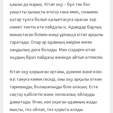
қашан да жарық. Кітап оқу – бұл тек бос
уақытты қызықты өткізу ғана емес, сонымен
қатар тұлға болып қалыптасуға орасан зор
көмегі тиетін өте пайдалы іс. Адамдар барлық
жинақтаған білімін жаңа ұрпаққа кітап арқылы
таратады. Олар әр адамның өміріне енген
заңдылық десе болады. Мен сіздерге кітап
оқудың біраз пайдасы жөнінде айтып өтпекпін.
Кітап оқу қоршаған ортаны, дүниені және өзін-
өзі тануға көмектеседі, оны оқу арқылы өткен
тарихыңды, болашағыңды біле аласың. Есте
сақтау қабілетін және логикалық ойлауды
дамытады. Яғни, көп оқыған адамның жады
мықты, тез ойлап, тез қорыта алады.