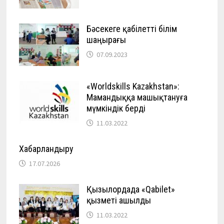
Бәсекеге қабілетті білім
шаңырағы
07.09.2023
«Worldskills Kazakhstan»:
Мамандыққа машықтануға
мүмкіндік берді
11.03.2022
Хабарландыру
17.07.2026
Қызылордада «Qabilet»
қызметі ашылды
11.03.2022