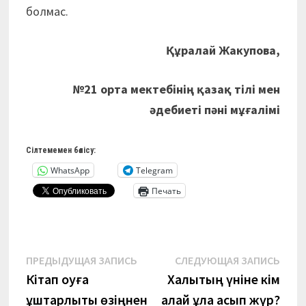
болмас.
Құралай Жакупова,
№21 орта мектебінің қазақ тілі мен
әдебиеті пәні мұғалімі
Сілтемемен бөлісу:
WhatsApp
Telegram
Печать
Навигация
Предыдущая
Сле
ПРЕДЫДУЩАЯ ЗАПИСЬ
СЛЕДУЮЩАЯ ЗАПИСЬ
запись:
запи
Кітап оқуға
Халықтың үніне кім
по
құштарлықты өзіңнен
қалай құлақ асып жүр?