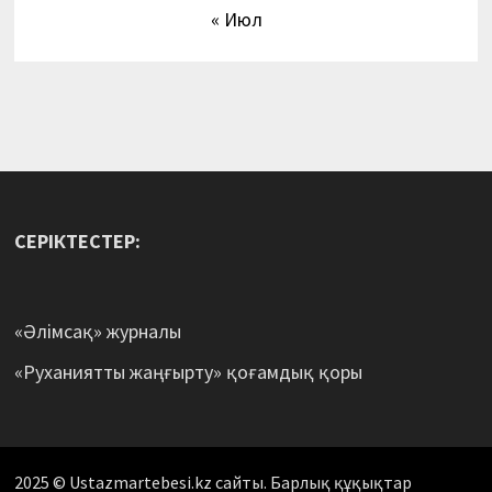
« Июл
СЕРІКТЕСТЕР:
«Әлімсақ» журналы
«Руханиятты жаңғырту» қоғамдық қоры
2025 © Ustazmartebesi.kz сайты. Барлық құқықтар