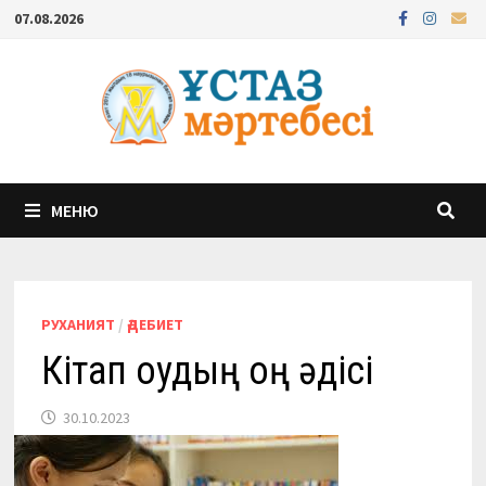
Перейти
07.08.2026
к
содержимому
МЕНЮ
РУХАНИЯТ
/
ӘДЕБИЕТ
Кітап оқудың оң әдісі
30.10.2023