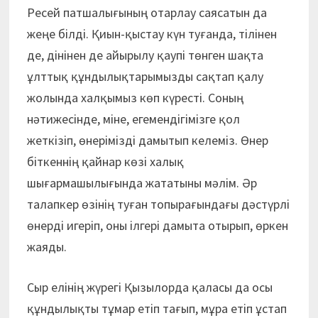
Ресей патшалығының отарлау саясатын да
жеңе білді. Қиын-қыстау күн туғанда, тілінен
де, дінінен де айырылу қаупі төнген шақта
ұлттық құндылықтарымызды сақтап қалу
жолында халқымыз көп күресті. Соның
нәтижесінде, міне, егемендігімізге қол
жеткізіп, өнерімізді дамытып келеміз. Өнер
біткеннің қайнар көзі халық
шығармашылығында жататыны мәлім. Әр
талапкер өзінің туған топырағындағы дәстүрлі
өнерді игеріп, оны ілгері дамыта отырып, өркен
жаяды.
Сыр елінің жүрегі Қызылорда қаласы да осы
құндылықты тұмар етіп тағып, мұра етіп ұстап