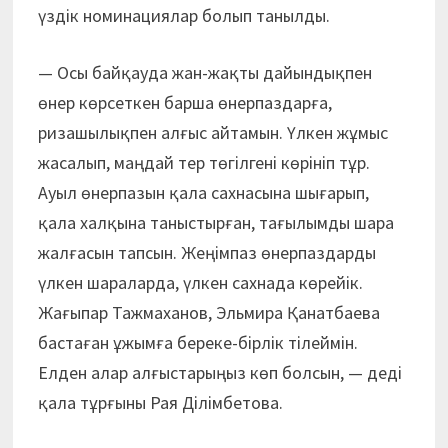
үздік номинациялар болып танылды.
— Осы байқауда жан-жақты дайындықпен
өнер көрсеткен барша өнерпаздарға,
ризашылықпен алғыс айтамын. Үлкен жұмыс
жасалып, маңдай тер төгілгені көрініп тұр.
Ауыл өнерпазын қала сахнасына шығарып,
қала халқына таныстырған, тағылымды шара
жалғасын тапсын. Жеңімпаз өнерпаздарды
үлкен шараларда, үлкен сахнада көрейік.
Жағыпар Тажмаханов, Эльмира Қанатбаева
бастаған ұжымға береке-бірлік тілеймін.
Елден алар алғыстарыңыз көп болсын, — деді
қала тұрғыны Рая Ділімбетова.