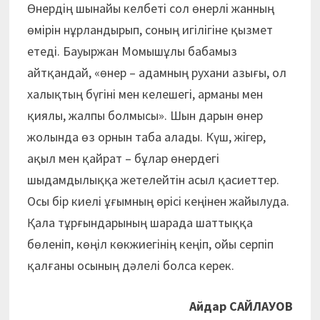
Өнердің шынайы келбеті сол өнерлі жанның
өмірін нұрландырып, соның игілігіне қызмет
етеді. Бауыржан Момышұлы бабамыз
айтқандай, «өнер – адамның рухани азығы, ол
халықтың бүгіні мен келешегі, арманы мен
қиялы, жалпы болмысы». Шын дарын өнер
жолында өз орнын таба алады. Күш, жігер,
ақыл мен қайрат – бұлар өнердегі
шыдамдылыққа жетелейтін асыл қасиеттер.
Осы бір киелі ұғымның өрісі кеңінен жайылуда.
Қала тұрғындарының шарада шаттыққа
бөленіп, көңіл көкжиегінің кеңіп, ойы серпіп
қалғаны осының дәлелі болса керек.
Айдар САЙЛАУОВ