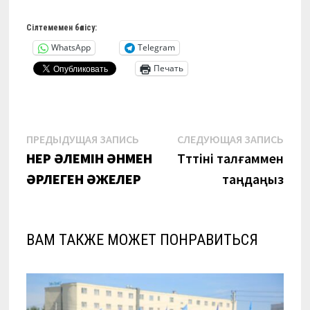
Сілтемемен бөлісу:
WhatsApp
Telegram
Печать
Навигация
Предыдущая
Сле
ПРЕДЫДУЩАЯ ЗАПИСЬ
СЛЕДУЮЩАЯ ЗАПИСЬ
запись:
запи
ӨНЕР ӘЛЕМІН ӘНМЕН
Тәттіні талғаммен
по
ӘРЛЕГЕН ӘЖЕЛЕР
таңдаңыз
записям
ВАМ ТАКЖЕ МОЖЕТ ПОНРАВИТЬСЯ