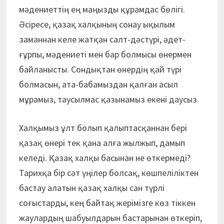
мәдениеттің ең маңызды құрамдас бөлігі.
Әсіресе, қазақ халқының сонау ықылым
заманнан келе жатқан салт-дәстүрі, әдет-
ғұрпы, мәдениеті мен бар болмысы өнермен
байланысты. Сондықтан өнердің қай түрі
болмасын, ата-бабамыздан қалған асыл
мұрамыз, таусылмас қазынамыз екені даусыз.
Халқымыз ұлт болып қалыптасқаннан бері
қазақ өнері тек қана алға жылжып, дамып
келеді. Қазақ халқы басынан не өткермеді?
Тарихқа бір сәт үңілер болсақ, көшпеліліктен
бастау алатын қазақ халқы сан түрлі
соғыстарды, кең байтақ жерімізге көз тіккен
жаулардың шабуылдарын бастарынан өткеріп,