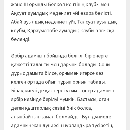
және ІІІ орынды Белкөл кентінің клубы мен
Ақсуат ауылдық мәдениет үйі өзара бөлісті.
Абай ауылдық мәдениет үйі, Талсуат ауылдық
клубы, Қарауылтөбе ауылдық клубы алғысқа
бөленді.
Әрбір адамның бойында белгілі бір өнерге
қажетті таланты мен дарыны болады. Соны
дұрыс дамыта білсе, орнымен игерсе кез
келген ортада ойып тұрып орнын табады.
Бірақ киелі де қастерлі ұғым – өнер адамның
әрбір кезінде берілуі мүмкін. Бастысы, оған
деген құштарлық сезімі биік болса,
алынбайтын қамал болмайды. Бұл дүниеде
адамның жан дүниесін нұрландыра түсіретін,