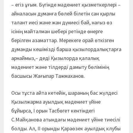
– егіз ұғым. Бүгінде мәдениет қызметкерлері –
айналасын думанға бөлей білетін сан қырлы
талант иесі және жан дүниесі бай, нағыз өз
ісінің майталман шебері ретінде өнерге
берілген азаматтар. Мерекеге орай өткізген
думанды кешімізді барша қызылордалықтарға
арнаймыз,– деді Қызылорда қалалық
мәдениет және тілдерді дамыту бөлімінің
басшысы Жағыпар Тажмаханов.
Осы тұста айта кетейік, шараның бас жүлдесі
Қызылжарма ауылдық мәдениет үйіне
бұйырса, І орын Тасбөгет кентіндегі
С.Майқанова атындағы мәдениет үйіне тиесілі
болды. Ал, ІІ орынды Қараөзек ауылдық клубы