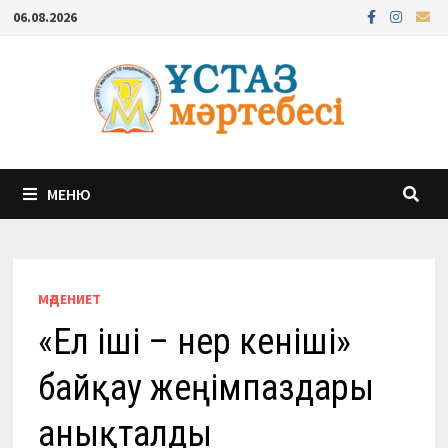
Перейти
06.08.2026
к
содержимому
МЕНЮ
МӘДЕНИЕТ
«Ел іші – өнер кеніші»
байқау жеңімпаздары
анықталды