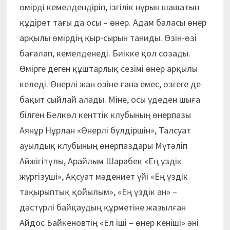
өмірді кемелдендіріп, ізгілік нұрын шашатын
құдірет тағы да осы – өнер. Адам баласы өнер
арқылы өмірдің қыр-сырын таниды. Өзін-өзі
бағалап, кемелденеді. Биікке қол созады.
Өмірге деген құштарлық сезімі өнер арқылы
келеді. Өнерлі жан өзіне ғана емес, өзгеге де
бақыт сыйлай алады. Міне, осы үдеден шыға
білген Белкөл кенттік клубының өнерпазы
Аянұр Нұрлан «Өнерлі бүлдіршін», Талсуат
ауылдық клубының өнерпаздары Мүтәліп
Айжігітұлы, Арайлым Шарабек «Ең үздік
жүргізуші», Ақсуат мәдениет үйі «Ең үздік
тақырыптық қойылым», «Ең үздік ән» –
дәстүрлі байқаудың құрметіне жазылған
Айдос Байкеновтің «Ел іші – өнер кеніші» әні