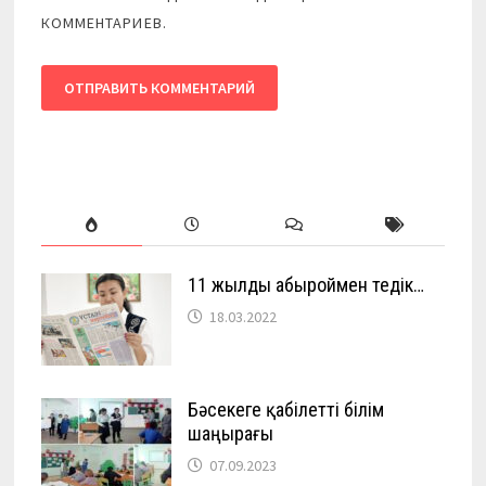
КОММЕНТАРИЕВ.
11 жылды абыроймен өтедік…
18.03.2022
Бәсекеге қабілетті білім
шаңырағы
07.09.2023