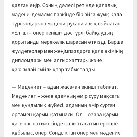
қалған өңір. Соның дәлелі ретінде қалалық
мәдени-демалыс паркінде бір айға жуық қала
тұрғындарына мәдени-рухани азық сыйлаған
«Ел іші – өнер кеніші» дәстүрлі байқаудың
қорытынды мерекелік шарасын өткізді. Барша
жүлдегерлер мен жеңімпаздарға қала әкімінің
дипломдары мен алғыс хаттары және
қаржылай сыйлықтар табысталды.
— Мәдениет – адам жасаған екінші табиғат.
Мәдениет – жеке адамның өмір сүру мақсаты
мен құндылық жүйесі, адамның өмір сүрген
ортамен қарым-қатынасы. Ол – өзара қарым-
қатынас нәтижесінде қалыптасатын ерекше
құбылыс, өнер. Сондықтан өнер мен мәдениет