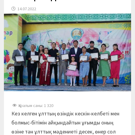
14.07.2022
Қаралым саны:
1 320
Кез келген ұлттың өзіндік кескін-келбеті мен
болмыс-бітімін айқындайтын ұғымды оның
өзіне тән ұлттық мәдениеті десек, өнер сол