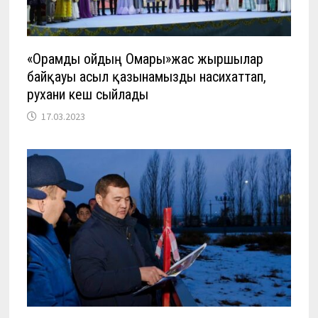
«Орамды ойдың Омары»жас жыршылар
байқауы асыл қазынамызды насихаттап,
рухани кеш сыйлады
17.03.2023