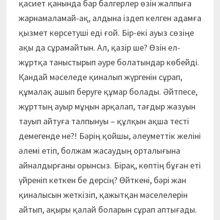
қасиет қанында бар балгерлер өзін жалпыға
жарнамаламай-ақ, алдына іздеп келген адамға
қызмет көрсетуші еді ғой. Бір-екі ауыз сөзіңе
ақы да сұрамайтын. Ал, қазір ше? Өзін ел-
жұртқа таныстырып әуре болатындар көбейді.
Қандай мәселеде қиналып жүргенін сұрап,
құмалақ ашып беруге құмар болады. Әйтпесе,
жұрттың ауыр мұңын арқалап, тағдыр жазуын
тауып айтуға талпынуы – құлқын ақша тесті
демегенде не?! Бәрің қойшы, әлеуметтік желіні
әлемі етіп, болжам жасаудың орталығына
айналдырғаны орынсыз. Бірақ, көптің бұған еті
үйреніп кеткен бе дерсің? Өйткені, бәрі жан
қиналысын жеткізіп, қажытқан мәселелерін
айтып, ақыры қалай боларын сұрап аптығады.