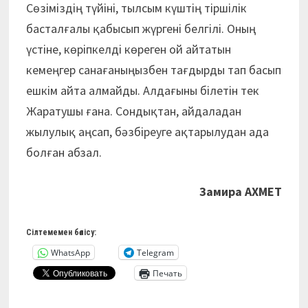
Сөзіміздің түйіні, тылсым күштің тіршілік
басталғалы қабысып жүргені белгілі. Оның
үстіне, көріпкелді көреген ой айтатын
кемеңгер санағаныңызбен тағдырды тап басып
ешкім айта алмайды. Алдағыны білетін тек
Жаратушы ғана. Сондықтан, айдаладан
жылулық аңсап, бәзбіреуге ақтарылудан ада
болған абзал.
Замира АХМЕТ
Сілтемемен бөлісу:
WhatsApp
Telegram
Печать