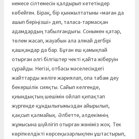
немесе сілтемесін қалдырып кететіндер
көбейген. Бірақ, бір қынжылтатыны «маған да
ашып беріңізші» деп, таласа-тармасқан
адамдардың табылғандығы. Сонымен қатар,
төлем жасап, жауабын ала алмай дегбірі
қашқандар да бар. Бұған еш қамықпай
отырған әлгі білгіштер чекті қайта жіберуін
сұрайды. Негізі, отбасы мәселесіндегі
жайттарды желіге жариялап, опа табам деу
бекершілік сияқты. Сайып келгенде,
қиындықтың шешімін ойлап қипақтап
жүргенде құндылығымыздан айырылып,
қақсып қалмайық. Әлбетте, әлдекімнің
жұмысына шүйлігіп отырған жөніміз жоқ. Тек
көріпкелдікті көрсеқызарлықпен ұштастырып,