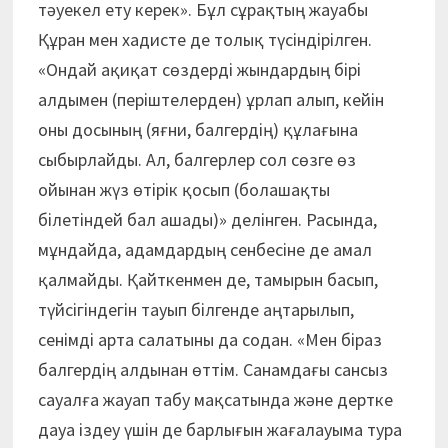
тәуекел ету керек». Бұл сұрақтың жауабы
Құран мен хадисте де толық түсіндірілген.
«Ондай ақиқат сөздерді жындардың бірі
алдымен (періштелерден) ұрлап алып, кейін
оны досының (яғни, балгердің) құлағына
сыбырлайды. Ал, балгерлер сол сөзге өз
ойынан жүз өтірік қосып (болашақты
білетіндей бал ашады)» делінген. Расында,
мұндайда, адамдардың сенбесіне де амал
қалмайды. Қайткенмен де, тамырын басып,
түйсігіндегін тауып білгенде аңтарылып,
сенімді арта салатыны да содан. «Мен біраз
балгердің алдынан өттім. Санамдағы сансыз
сауалға жауап табу мақсатында және дертке
дауа іздеу үшін де барлығын жағалауыма тура