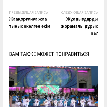
Навигация
Предыдущая
Сле
ПРЕДЫДУЩАЯ ЗАПИСЬ
СЛЕДУЮЩАЯ ЗАПИСЬ
запись:
запи
Жаңақорғанға жаңа
Жұлдыздардың
по
тыныс әкелген әкім
жорамалы дұрыс
записям
па?
ВАМ ТАКЖЕ МОЖЕТ ПОНРАВИТЬСЯ