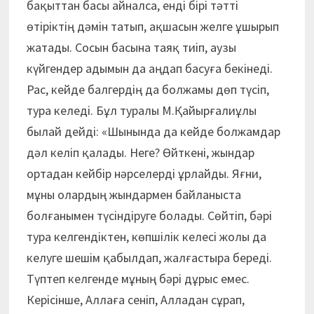
бақыттан басы айналса, енді бірі тәтті
өтіріктің дәмін татып, ақшасын желге ұшырып
жатады. Сосын басына таяқ тиіп, аузы
күйгендер адымын да аңдап басуға бекінеді.
Рас, кейде балгердің да болжамы дөп түсіп,
тура келеді. Бұл туралы М.Қайырғалиұлы
былай дейді: «Шынында да кейде болжамдар
дәл келіп қалады. Неге? Өйткені, жындар
ортадан кейбір нәрселерді ұрлайды. Яғни,
мұны олардың жындармен байланыста
болғанымен түсіндіруге болады. Сөйтіп, бәрі
тура келгендіктен, көпшілік келесі жолы да
келуге шешім қабылдап, жалғастыра береді.
Түптеп келгенде мұның бәрі дұрыс емес.
Керісінше, Аллаға сеніп, Алладан сұрап,