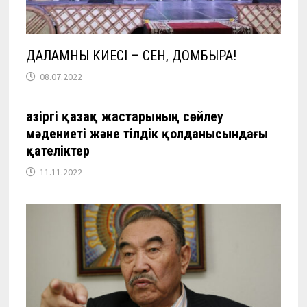
ДАЛАМНЫҢ КИЕСІ – СЕН, ДОМБЫРА!
08.07.2022
Қазіргі қазақ жастарының сөйлеу
мәдениеті және тілдік қолданысындағы
қателіктер
11.11.2022