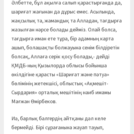
Әлбетте, бұл ақылға салып қарастырғанда да,
шариғат жағынан да дұрыс емес. Асылында,
жақсылық та, жамандық та Алладан, тағдырға
жазылған нәрсе болады дейміз. Олай болса,
тағдырға иман ете тұра, бір адамның карта
ашып, болашақты болжауына сенім білдіретін
болсақ, Аллаға серік қосу болады,- дейді
ҚМДБ-ның Қызылорда облысы бойынша
өкілдігіне қарасты «Шариғат және пәтуа»
бөлімінің жетекшісі, облыстық «Ақмешіт-
Сырдария» орталық мешітінің наиб имамы
Мағжан Өмірбеков.
Иә, барлық балгердің айтқаны дәл келе
бермейді. Бірі сұрағанына жауап тауып,