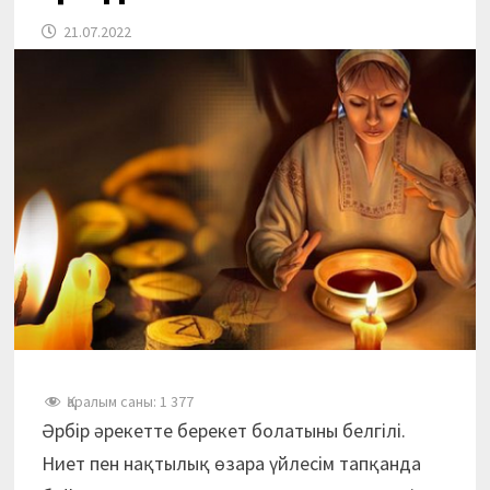
21.07.2022
Қаралым саны:
1 377
Әрбір әрекетте берекет болатыны белгілі.
Ниет пен нақтылық өзара үйлесім тапқанда