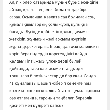
Ал, пікірлер қатарында мұның бұрыс екендігін
айтып, қызыл кеңірдек болатындар бірен-
саран. Осылайша, кезекте сан болмаған соң
құмалақшылардың қолы жүріп, қулыққа
басады. Бүгінде қабілетін қалың қауымға
жеткізіп, жұмысын желі арқылы жүргізіп
жүргендер жетерлік. Бірақ, дәл осы келешекті
көріп беретіндердің көрегенділігі қайда
қалды? Тіпті, жасы үлкендерді былай
қойғанда, таро картасымен тағдырды
топшылап білетін жастар да бар екен. Сонда
41 құмалақты шашып жіберіп көмейге һәм
көзге көрінгенін көсіліп айтатын құмалақшыны
сөз етпегенде, тароның таңбалап берерлік
қасиеті мен құдіреті қайсы?