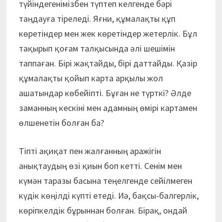
түйіндегенімізбен түптеп келгенде бәрі
таңдауға тіреледі. Яғни, құмалақты құп
көретіндер мен жек көретіндер жетерлік. Бұл
тақырып қоғам талқысында әлі шешімін
таппаған. Бірі жақтайды, бірі даттайды. Қазір
құмалақты қойып карта арқылы жол
ашатындар көбейіпті. Бұған не түрткі? Әлде
заманның кескіні мен адамның өмірі картамен
өлшенетін болған ба?
Тіпті ақиқат пен жалғанның аражігін
анықтаудың өзі қиын боп кетті. Сенім мен
күмән таразы басына теңелгенде сейілмеген
күдік көңілді күпті етеді. Иә, бақсы-балгерлік,
көріпкелдік бұрыннан болған. Бірақ, ондай