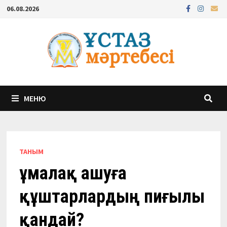
Перейти
06.08.2026
к
содержимому
МЕНЮ
ТАНЫМ
Құмалақ ашуға
құштарлардың пиғылы
қандай?