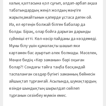
халық қалтасына қол сұғып, алдап-арбап ақша
табатындардың жеңіл жолдың мәңгіге
жарылқамайтынын қаперде ұстаса деген ой.
Иә, ел ертеңін болжай білген бабалар да
болды. Бірақ, олар бойға дарыған дарынды
сүйеніші етті. Көл-көсір пайданы да көздемеді.
Мұны білу үшін құмалақты шашып яки
картамен бас ауыртып әлек болмады. Мәселен,
Мөңке бидің «Кер заманын» бәрі оқыған
болар?! Сондағы тайға таңба басқандай
таспаланған сөздер бүгінгі заманның бейнесін
айшықтап тұрғанғай. Асылында, шумақтардың
өзінде шындықтың шырылдап сөйлеп
тұрғанын сезінбеу мүмкін емес.