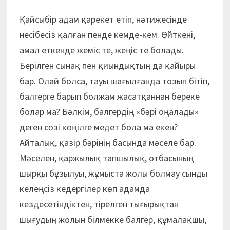
Қайсыбір адам қарекет етіп, нәтижесінде
несібесіз қалған пенде кемде-кем. Өйткені,
амал еткенде жеміс те, жеңіс те болады.
Берілген сынақ пен қиындықтың да қайыры
бар. Олай болса, тауы шағылғанда тозып бітіп,
балгерге барып болжам жасатқаннан береке
болар ма? Бәлкім, балгердің «бәрі оңалады»
деген сөзі көңілге медет бола ма екен?
Айталық, қазір бәрінің басында мәселе бар.
Мәселен, қаржылық тапшылық, отбасының
шырқы бұзылуы, жұмыста жолы болмау сынды
келеңсіз кедергілер көп адамда
кездесетіндіктен, тірелген тығырықтан
шығудың жолын білмекке балгер, құмалақшы,