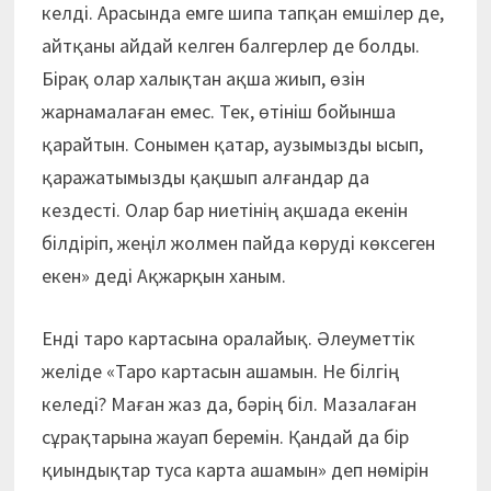
келді. Арасында емге шипа тапқан емшілер де,
айтқаны айдай келген балгерлер де болды.
Бірақ олар халықтан ақша жиып, өзін
жарнамалаған емес. Тек, өтініш бойынша
қарайтын. Сонымен қатар, аузымызды ысып,
қаражатымызды қақшып алғандар да
кездесті. Олар бар ниетінің ақшада екенін
білдіріп, жеңіл жолмен пайда көруді көксеген
екен» деді Ақжарқын ханым.
Енді таро картасына оралайық. Әлеуметтік
желіде «Таро картасын ашамын. Не білгің
келеді? Маған жаз да, бәрің біл. Мазалаған
сұрақтарына жауап беремін. Қандай да бір
қиындықтар туса карта ашамын» деп нөмірін