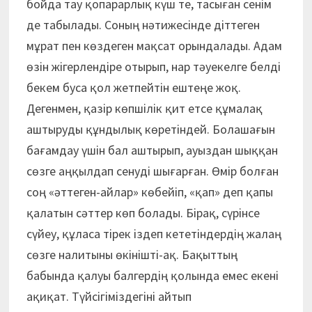
бойда тау қопарарлық күш те, тасыған сенім
де табылады. Соның нәтижесінде діттеген
мұрат пен көздеген мақсат орындалады. Адам
өзін жігерлендіре отырып, нар тәуекелге белді
бекем буса қол жетпейтін ештеңе жоқ.
Дегенмен, қазір көпшілік қит етсе құмалақ
аштыруды құндылық көретіндей. Болашағын
бағамдау үшін бал аштырып, ауыздан шыққан
сөзге аңқылдап сенуді шығарған. Өмір болған
соң «әттеген-айлар» көбейіп, «қап» деп қапы
қалатын сәттер көп болады. Бірақ, сүрінсе
сүйеу, құласа тірек іздеп кететіндердің жалаң
сөзге налитыны өкінішті-ақ. Бақыттың
бабында қалуы балгердің қолында емес екені
ақиқат. Түйсігіміздегіні айтып