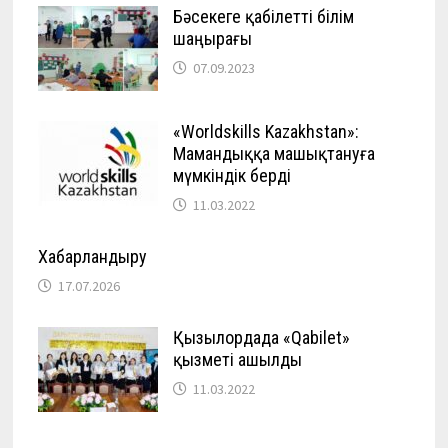
Бәсекеге қабілетті білім
шаңырағы
07.09.2023
«Worldskills Kazakhstan»:
Мамандыққа машықтануға
мүмкіндік берді
11.03.2022
Хабарландыру
17.07.2026
Қызылордада «Qabilet»
қызметі ашылды
11.03.2022