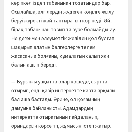
көріпкел іздеп табанынан тозатындар бар.
Осылайша, әлгілердің жүдеген көңілге жылу
беруі жүректі жай таптыратын көрінеді. Әй,
бірақ табанынан тозып та әуре болмайды-ау.
Не дегенмен әлеуметтік желіден қол бұлғап
шақырып алатын балгерлерге төлем
жасасаңыз болғаны, құмалағын салып яки
балын ашып береді.
— Бұрынғы уақытта олар көшеде, сыртта
отырып, енді қазір интернетте карта арқылы
бал аша бастады. Әрине, ол қоғамның
дамуына байланысты. Адамдардың
интернетте отыратынын пайдаланып,
орындарын көрсетіп, жұмысын істеп жатыр.