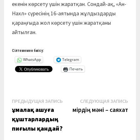
екенін көрсету үшін жаратқан. Сондай-ақ, «Ан-
Нахл» сүресінің 16-аятында жұлдыздарды
қараңғыда жол көрсету үшін жаратқаны
айтылған.
Сілтемемен бөлісу:
WhatsApp
Telegram
Печать
Навигация
Предыдущая
Сле
ПРЕДЫДУЩАЯ ЗАПИСЬ
СЛЕДУЮЩАЯ ЗАПИСЬ
запись:
запи
Құмалақ ашуға
Өмірдің мәні – саяхат
по
құштарлардың
записям
пиғылы қандай?