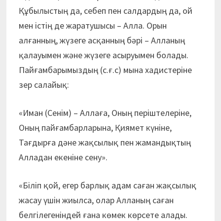
Құбылыстың да, себеп пен салдардың да, ой
мен істің де жаратушысы – Алла. Орын
алғанның, жүзеге асқанның бәрі – Алланың
қалауымен және жүзеге асыруымен болады.
Пайғамбарымыздың (с.ғ.с) мына хадистеріне
зер салайық:
«Иман (Сенім) – Аллаға, Оның періштелеріне,
Оның пайғамбарларына, Қиямет күніне,
Тағдырға дәне жақсылық пен жамандықтың
Алладан екеніне сену».
«Біліп қой, егер барлық адам саған жақсылық
жасау үшін жиылса, олар Алланың саған
белгілегеніндей ғана көмек көрсете алады.