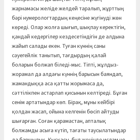
жарнамасы желіде желдей таралып, жұрттың
бәрі нумерологтардың кеңесіне жүгінуді жөн
көреді. Олар жолға шығып, шықпау керектігін,
қандай кедергілер кездесетіндігін де алдына
жайып салады екен. Туған күннің саны
сәуегейлік танытып, тағдырдың қалай
боларын болжап біледі-мыс. Тіпті, жұлдыз-
жорамал да алдағы күннің барысын баяндап,
жамандыққа аса қатты жорымаса да,
сәттілікпен астарлап қисынын келтіреді. Бұған
сенім артатындар көп. Бірақ, мұны кейбірі
қолдан жасап, ойына келгенін бөсіп айтуды
шығарған. Соған қарамастан, апталық
болжамды асыға күтіп, тағаты таусылатындар
да баршылық. Қысқасы, бұл жөнінде ислам не