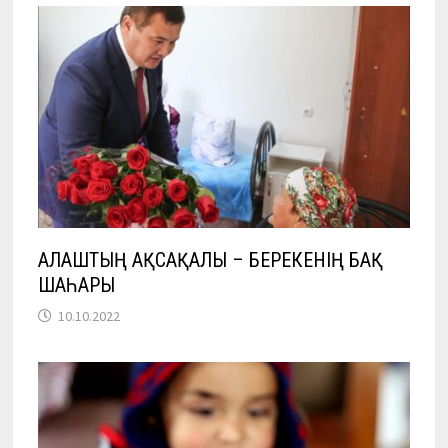
АЛАШТЫҢ АҚСАҚАЛЫ – БЕРЕКЕНІҢ БАҚ
ШАҺАРЫ
10.10.2022