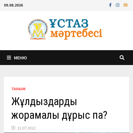
Перейти
09.08.2026
к
содержимому
МЕНЮ
ТАНЫМ
Жұлдыздардың
жорамалы дұрыс па?
21.07.2022