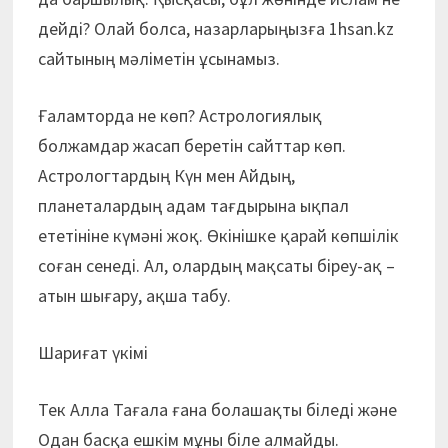
дейді? Олай болса, назарларыңызға 1hsan.kz
сайтының мәліметін ұсынамыз.
Ғаламторда не көп? Астрологиялық
болжамдар жасап беретін сайттар көп.
Астрологтардың Күн мен Айдың,
планеталардың адам тағдырына ықпал
ететініне күмәні жоқ. Өкінішке қарай көпшілік
соған сенеді. Ал, олардың мақсаты біреу-ақ –
атын шығару, ақша табу.
Шариғат үкімі
Тек Алла Тағала ғана болашақты біледі және
Одан басқа ешкім мұны біле алмайды.