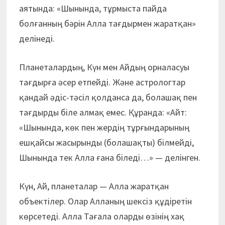
аятында: «Шынында, тұрмыста пайда
болғанның бәрін Алла тағдырмен жаратқан»
делінеді.
Планеталардың, Күн мен Айдың орналасуы
тағдырға әсер етпейді. Және астрологтар
қандай әдіс-тәсіл қолданса да, болашақ пен
тағдырды біле алмақ емес. Құранда: «Айт:
«Шынында, көк пен жердің тұрғындарының
ешқайсы жасырынды (болашақты) білмейді,
Шынында тек Алла ғана біледі…» — делінген.
Күн, Ай, планеталар — Алла жаратқан
объектілер. Олар Алланың шексіз құдіретін
көрсетеді. Алла Тағала оларды өзінің хақ