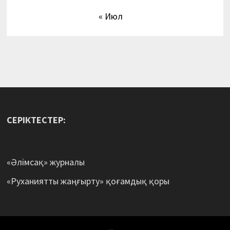
« Июл
СЕРІКТЕСТЕР:
«Әлімсақ» журналы
«Руханиятты жаңғырту» қоғамдық қоры