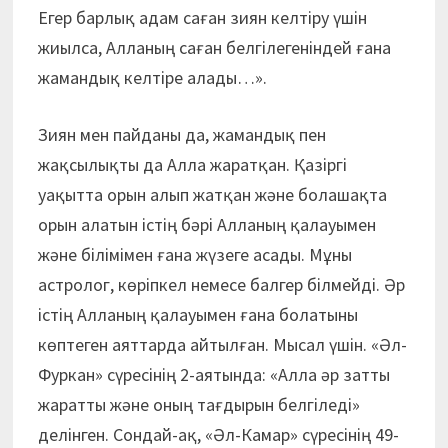
Егер барлық адам саған зиян келтіру үшін
жиылса, Алланың саған белгілегеніндей ғана
жамандық келтіре алады…».
Зиян мен пайданы да, жамандық пен
жақсылықты да Алла жаратқан. Қазіргі
уақытта орын алып жатқан және болашақта
орын алатын істің бәрі Алланың қалауымен
және білімімен ғана жүзеге асады. Мұны
астролог, көріпкел немесе балгер білмейді. Әр
істің Алланың қалауымен ғана болатыны
көптеген аяттарда айтылған. Мысал үшін. «Әл-
Фуркан» сүресінің 2-аятында: «Алла әр затты
жаратты және оның тағдырын белгіледі»
делінген. Сондай-ақ, «Әл-Камар» сүресінің 49-