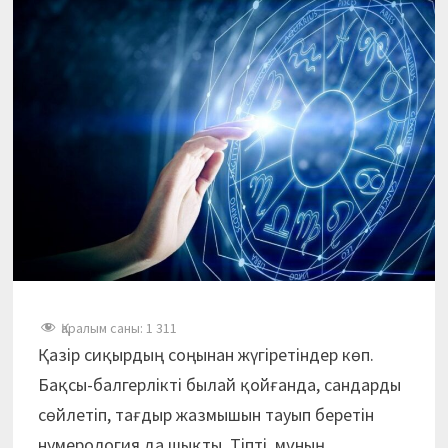
Қаралым саны:
1 311
Қазір сиқырдың соңынан жүгіретіндер көп.
Бақсы-балгерлікті былай қойғанда, сандарды
сөйлетіп, тағдыр жазмышын тауып беретін
нумерология да шықты. Тіпті, мұның