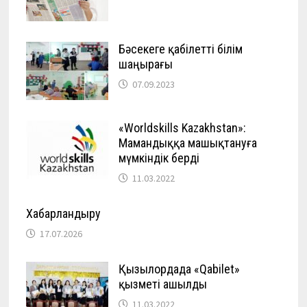
Бәсекеге қабілетті білім
шаңырағы
07.09.2023
«Worldskills Kazakhstan»:
Мамандыққа машықтануға
мүмкіндік берді
11.03.2022
Хабарландыру
17.07.2026
Қызылордада «Qabilet»
қызметі ашылды
11.03.2022