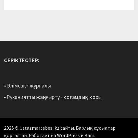
СЕРІКТЕСТЕР:
«Әлімсақ» журналы
«Руханиятты жаңғырту» қоғамдық қоры
2025 © Ustazmartebesi.kz сайты. Барлық құқықтар
қорғалған. Работает на
WordPress
и
Bam
.