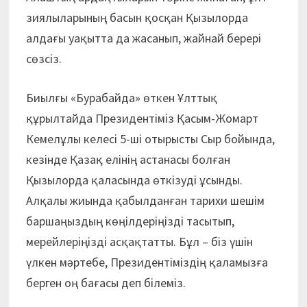
зиялыларының басын қосқан Қызылорда
алдағы уақытта да жасанып, жайнай берері
сөзсіз.
Биылғы «Бурабайда» өткен Ұлттық
құрылтайда Президентіміз Қасым-Жомарт
Кемелұлы келесі 5-ші отырысты Сыр бойында,
кезінде Қазақ елінің астанасы болған
Қызылорда қаласында өткізуді ұсынды.
Алқалы жиында қабылданған тарихи шешім
баршаңыздың көңілдеріңізді тасытып,
мерейлеріңізді асқақтатты. Бұл – біз үшін
үлкен мәртебе, Президентіміздің қаламызға
берген оң бағасы деп білеміз.