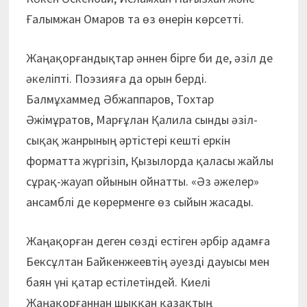
Ғалымжан Омаров та өз өнерін көрсетті.
Жаңақорғандықтар әннен бірге би де, әзіл де
әкеліпті. Поэзияға да орын берді.
Балмұхаммед Әбжаппаров, Тохтар
Әжімұратов, Марғұлан Қалила сынды әзіл-
сықақ жанрының әртістері кешті еркін
форматта жүргізіп, Қызылорда қаласы жайлы
сұрақ-жауап ойынын ойнатты. «Әз әжелер»
ансамблі де көрерменге өз сыйын жасады.
Жаңақорған деген сөзді естіген әрбір адамға
Бексұлтан Байкенжеевтің әуезді дауысы мен
баян үні қатар естілетіндей. Киелі
Жаңақорғаннан шыққан қазақтың