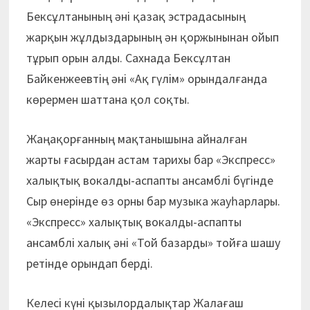
Бексұлтанының әні қазақ эстрадасының
жарқын жұлдыздарының ән қоржынынан ойып
тұрып орын алды. Сахнада Бексұлтан
Байкенжеевтің әні «Ақ гүлім» орындалғанда
көрермен шаттана қол соқты.
Жаңақорғанның мақтанышына айналған
жарты ғасырдан астам тарихы бар «Экспресс»
халықтық вокалды-аспапты ансамблі бүгінде
Сыр өнерінде өз орны бар музыка жауһарлары.
«Экспресс» халықтық вокалды-аспапты
ансамблі халық әні «Той базарды» тойға шашу
ретінде орындап берді.
Келесі күні қызылордалықтар Жалағаш