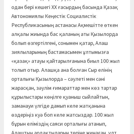
одан бері кешегі ХХ ғасырдың басында Қазақ
Автономиялы Кеңестік Социалистік
Республикасының астанасы Ақмешітте өткен
алқалы жиында бас қаланың аты Қызылорда
болып өзгертілгені, сонымен қатар, Алаш
зиялыларының бастамасымен ұлтымызға
«қазақ» атауы қайтарылғанына биыл 100 жыл
толып отыр. Алашқа ана болған Сыр елінің
орталығы Қызылорда – сәулеті мен сәні
жарасқан, зәулім ғимараттар мен көз тартар
құрылыстары көңілге қуаныш сыйлайтын,
заманауи үлгіде дамып келе жатқанына
өздеріңіз куә боп келе жатсыздар. 100 жыл
бұрын еліміздің саяси орталығы атанып,
Алаштың ардақтыларын төріне жинаған, ұлт