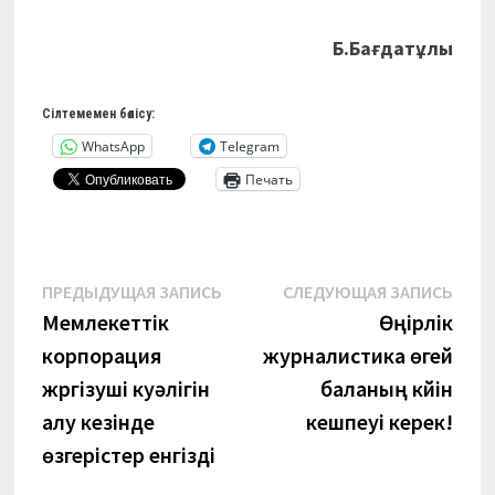
Б.Бағдатұлы
Сілтемемен бөлісу:
WhatsApp
Telegram
Печать
Навигация
Предыдущая
Сле
ПРЕДЫДУЩАЯ ЗАПИСЬ
СЛЕДУЮЩАЯ ЗАПИСЬ
запись:
запи
Мемлекеттік
Өңірлік
по
корпорация
журналистика өгей
записям
жүргізуші куәлігін
баланың күйін
алу кезінде
кешпеуі керек!
өзгерістер енгізді