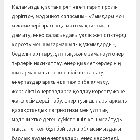
Қаламыздың астана ретіндегі тарихи ролін
дәріптеу, мәдениет саласының ұйымдары мен
мекемелері арасында ынтымақтастықты
дамыту, өнер саласындағы үздік жетістіктерді
көрсету мен шығармашылық ұжымдардың
беделін арттыру, ұлттық және заманауи өнер
түрлерін насихаттау, өнер қызметкерлерінің
шығармашылығын көпшілікке таныту,
өнерпаздар арасында тәжірибе алмасу,
жергілікті өнерпаздарға қолдау көрсету және
жаңа есімдерді табу, өнер туындылары арқылы
қазақстандық патриотизм мен ұлттық
мәдениетке деген сүйіспеншілікті нығайтуды
мақсат еткен бұл байқауға облысымыздағы
барлық аудан өнерпаздары өнер көрсетеді.