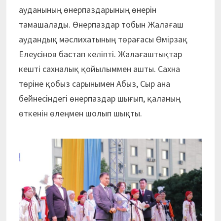
ауданының өнерпаздарының өнерін
тамашалады. Өнерпаздар тобын Жалағаш
аудандық мәслихатының төрағасы Өмірзақ
Елеусінов бастап келіпті. Жалағаштықтар
кешті сахналық қойылыммен ашты. Сахна
төріне қобыз сарынымен Абыз, Сыр ана
бейнесіндегі өнерпаздар шығып, қаланың
өткенін өлеңмен шолып шықты.