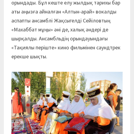
орындады. Бұл кеште елу жылдық тарихы бар
аты аңызға айналған «Алтын-арай» вокалды
аспапты ансамблі Жақсыгелді Сейіловтың
«Махаббат мұңы» әні де, халық әндері де
шырқалды. Ансамбльдің орындауындағы
«Тақиялы періште» кино фильмінен саундтрек
ерекше шықты.