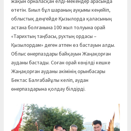
жақын орналасқан елді-мекендер арасында
өтетін. Биыл бұл шараның ауқымы кеңейіп,
облыстық деңгейде Қызылорда қаласының
астана болғанына 100 жыл толуына орай
«Тарихтың таңбасы, рухтың ордасы –
Қызылордам» деген атпен өз бастауын алды.
Облыс өнерпаздары байқауын Жаңақорған
ауданы бастады. Соған орай көңілді кешке
Жаңақорған ауданы әкімінің орынбасары
Бектас Балғабайұлы келіп, аудан
өнерпаздарына қолдау білдірді.