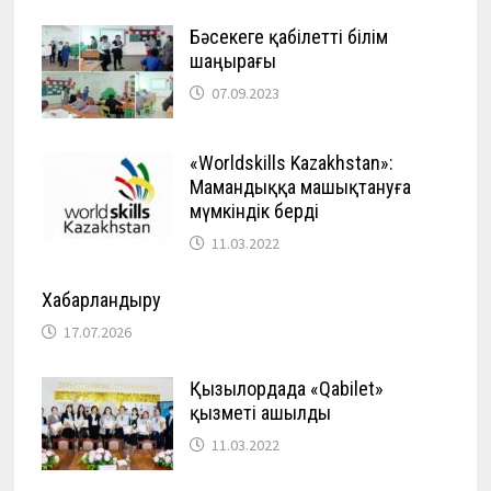
Бәсекеге қабілетті білім
шаңырағы
07.09.2023
«Worldskills Kazakhstan»:
Мамандыққа машықтануға
мүмкіндік берді
11.03.2022
Хабарландыру
17.07.2026
Қызылордада «Qabilet»
қызметі ашылды
11.03.2022