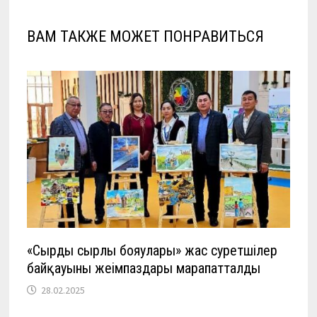
ВАМ ТАКЖЕ МОЖЕТ ПОНРАВИТЬСЯ
«Сырдың сырлы бояулары» жас суретшілер
байқауының жеңімпаздары марапатталды
28.02.2025