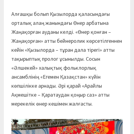
Алғашқы болып Қызылорда қаласындағы
орталық алаң жанындағы Өнер арбатына
Жаңақорған ауданы келді. «Өнер қонған –
Жаңақорған» атты бейнеролик көрсетілгеннен
кейін «Қызылорда – тұран дала тірегі» атты
тақырыптық пролог ұсынылды. Сосын
«Әлшекей» халықтық фольклорлық
ансамблінің «Егемен Қазақстан» күйін
көпшілікке арнады. Әрі қарай «Арайлы
Ақмешітке – Қаратаудан қоңыр саз» атты
мерекелік өнер кешімен жалғасты.