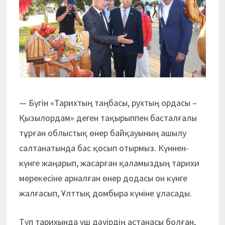
— Бүгін «Тарихтың таңбасы, рухтың ордасы –
Қызылордам» деген тақырыппен басталғалы
тұрған облыстық өнер байқауының ашылу
салтанатында бас қосып отырмыз. Күннен-
күнге жаңарып, жасарған қаламыздың тарихи
мерекесіне арналған өнер додасы он күнге
жалғасып, Ұлттық домбыра күніне ұласады.
Түп тарихында үш дәуірдің астанасы болған,