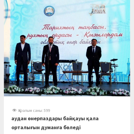
Қаралым саны:
599
аудан өнерпаздары байқауы қала
орталығын думанға бөледі