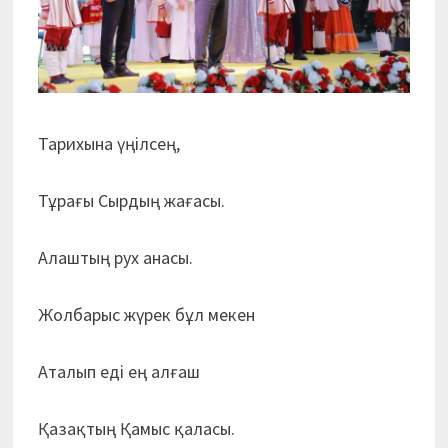
Тарихына үңілсең,
Тұрағы Сырдың жағасы.
Алаштың рух анасы.
Жолбарыс жүрек бұл мекен
Аталып еді ең алғаш
Қазақтың Қамыс қаласы.