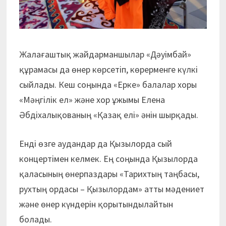
Жалағаштық жайдарманшылар «Дәуімбай»
құрамасы да өнер көрсетіп, көрерменге күлкі
сыйлады. Кеш соңында «Ерке» балалар хоры
«Мәңгілік ел» және хор ұжымы Елена
Әбдіхалықованың «Қазақ елі» әнін шырқады.
Енді өзге аудандар да Қызылорда сый
концертімен келмек. Ең соңында Қызылорда
қаласының өнерпаздары «Тарихтың таңбасы,
рухтың ордасы – Қызылордам» атты мәдениет
және өнер күндерін қорытындылайтын
болады.