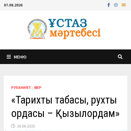
Перейти
07.08.2026
к
содержимому
МЕНЮ
РУХАНИЯТ
/
ӨНЕР
«Тарихтың таңбасы, рухтың
ордасы – Қызылордам»
26.06.2025