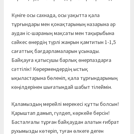
Күніге осы сахнада, осы уақытта қала
тұрғындары мен қонақтарының назарына әр
аудан іс-шараның мақсаты мен тақырыбына
сәйкес өнердің түрлі жанрын қамтитын 1-1,5
сағаттық бағдарламаларын ұсынады.
Байқауға қатысушы барлық өнерпаздарға
сәттілік! Көрермендердің ыстық
ықыластарына бөленіп, қала тұрғындарының
көңілдерінен шығатындай шабыт тілеймін.
Қаламыздың мерейлі мерекесі құтты болсын!
Қарыштап дамып, гүлдеп, көркейе берсін!
Басталғалы тұрған байқаудан алатын ғибрат
рухымызды көтеріп, туған өлкеге деген