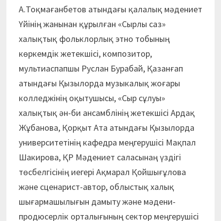
А.Тоқмағанбетов атындағы қалалық мәдениет
Үйінің жанынан құрылған «Сырлы саз»
халықтық фольклорлық этно тобының
көркемдік жетекшісі, композитор,
мультиаспапшы Руслан Бурабай, Қазанғап
атындағы Қызылорда музыкалық жоғары
колледжінің оқытушысы, «Сыр сұлуы»
халықтық ән-би ансамблінің жетекшісі Ардақ
Жұбанова, Қорқыт Ата атындағы Қызылорда
университетінің кафедра меңгерушісі Мақпал
Шакирова, ҚР Мәдениет саласынаң үздігі
төсбелгісінің иегері Ақмарал Қойшығұлова
және сценарист-автор, облыстық халық
шығармашылығын дамыту және мәдени-
продюсерлік орталығының сектор меңгерушісі