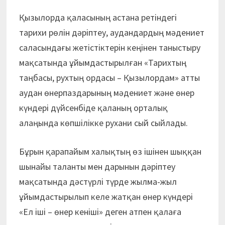
Қызылорда қаласының астана ретіндегі
тарихи рөлін дәріптеу, аудандардың мәдениет
саласындағы жетістіктерін кеңінен таныстыру
мақсатында ұйымдастырылған «Тарихтың
таңбасы, рухтың ордасы – Қызылордам» атты
аудан өнерпаздарының мәдениет және өнер
күндері дүйсенбіде қаланың орталық
алаңында көпшілікке рухани сый сыйлады.
Бұрын қарапайым халықтың өз ішінен шыққан
шынайы таланты мен дарынын дәріптеу
мақсатында дәстүрлі түрде жылма-жыл
ұйымдастырылып келе жатқан өнер күндері
«Ел іші – өнер кеніші» деген атпен қалаға