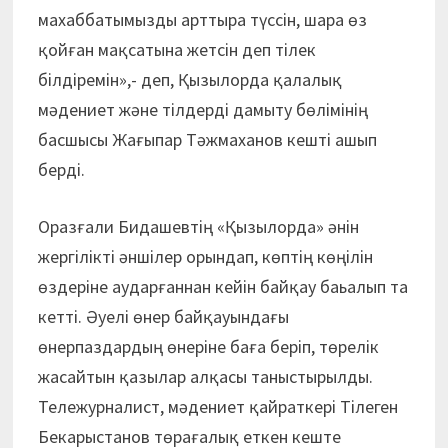
махаббатымызды арттыра түссін, шара өз
қойған мақсатына жетсін деп тілек
білдіремін»,- деп, Қызылорда қалалық
мәдениет және тілдерді дамыту бөлімінің
басшысы Жағыпар Тәжмаханов кешті ашып
берді.
Оразғали Бидашевтің «Қызылорда» әнін
жергілікті әншілер орындап, көптің көңілін
өздеріне аударғаннан кейін байқау баьалып та
кетті. Әуелі өнер байқауындағы
өнерпаздардың өнеріне баға беріп, төрелік
жасайтын қазылар алқасы таныстырылды.
Тележурналист, мәдениет қайраткері Тілеген
Бекарыстанов төрағалық еткен кеште