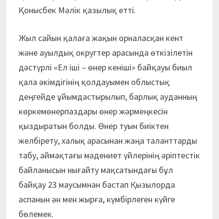
Қонысбек Мәлік қазылық етті.
Жыл сайын қалаға жақын орналасқан кент
және ауылдық округтер арасында өткізілетін
дәстүрлі «Ел іші – өнер кеніші» байқауы биыл
қала әкімдігінің қолдауымен облыстық
деңгейде ұйымдастырылып, барлық ауданның
көркемөнерпаздары өнер жәрмеңкесін
қыздыратын болды. Өнер туын биіктен
желбірету, халық арасынан жаңа таланттарды
табу, аймақтағы мәдениет үйлерінің әріптестік
байланысын нығайту мақсатындағы бұл
байқау 23 маусымнан бастап Қызылорда
аспанын ән мен жырға, күмбірлеген күйге
бөлемек.