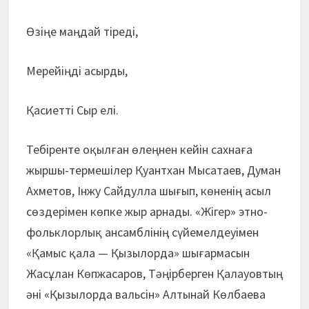
Өзіңе маңдай тіреді,
Мерейіңді асырды,
Қасиетті Сыр елі.
Тебіренте оқылған өлеңнен кейін сахнаға
жыршы-термешілер Қуантхан Мысатаев, Думан
Ахметов, Інжу Сайдулла шығып, көненің асыл
сөздерімен көпке жыр арнады. «Жігер» этно-
фольклорлық ансамблінің сүйемелдеуімен
«Қамыс қала — Қызылорда» шығармасын
Жасұлан Көпжасаров, Тәңірберген Қалауовтың
әні «Қызылорда вальсін» Алтынай Көлбаева