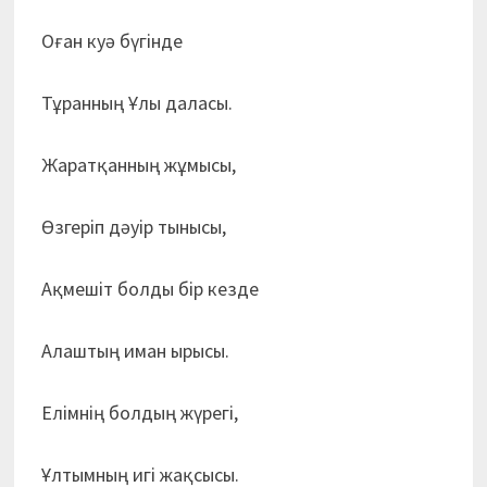
Оған куә бүгінде
Тұранның Ұлы даласы.
Жаратқанның жұмысы,
Өзгеріп дәуір тынысы,
Ақмешіт болды бір кезде
Алаштың иман ырысы.
Елімнің болдың жүрегі,
Ұлтымның игі жақсысы.