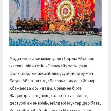
Мәдениет саласының үздігі Сырым Айсынов
жетекшілік ететін «Әлшекей» халықтық
фольклорлық ансамблінің сүйемелдеуімен
Бәден Айсыновтың «Бесарығым» әнін Жанар
Абажанова орындады. Сонымен бірге
Жаңақорған өңірінің талантты әншілері,
дәстүрлі ән өнерінің өкілдері Мұхтар Дәрібаев,
Көкен Өскенбай, Исламхан Нағызхан және