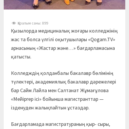
Қаралым саны:
899
Қызылорда медициналық жоғары колледжінің
жас та болса үлгілі оқытушылары «Qogam.TV»
арнасының «Жастар және…» бағдарламасына
қатысты.
Колледждің қолданбалы бакалавр бөлімінің
түлектері, академиялық бакалавр дәрежелері
бар Сайм Лайла мен Салтанат Жұмағұлова
«Мейіргер ісі» бойынша магистранттар —
ізденуден жалықпайтын ұстаздар.
Бағдарламада магистратураның қыр- сыры,