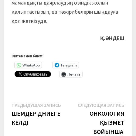
мамандықты даярлаудың өзіндік жолын
қалыптастырып, өз тәжірибелерін шыңдауға
қол жеткізуде.
Қ.ӘНДЕШ
Сілтемемен бөлісу:
WhatsApp
Telegram
Печать
Навигация
Предыдущая
Сле
ПРЕДЫДУЩАЯ ЗАПИСЬ
СЛЕДУЮЩАЯ ЗАПИСЬ
запись:
запи
ҮШЕМДЕР ДҮНИЕГЕ
ОНКОЛОГИЯ
по
КЕЛДІ
ҚЫЗМЕТ
записям
БОЙЫНША