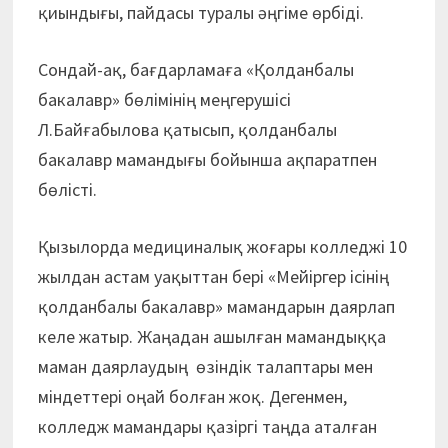
қиындығы, пайдасы туралы әңгіме өрбіді.
Сондай-ақ, бағдарламаға «Қолданбалы
бакалавр» бөлімінің меңгерушісі
Л.Байғабылова қатысып, қолданбалы
бакалавр мамандығы бойынша ақпаратпен
бөлісті.
Қызылорда медициналық жоғары колледжі 10
жылдан астам уақыттан бері «Мейіргер ісінің
қолданбалы бакалавр» мамандарын даярлап
келе жатыр. Жаңадан ашылған мамандыққа
маман даярлаудың өзіндік талаптары мен
міндеттері оңай болған жоқ. Дегенмен,
колледж мамандары қазіргі таңда аталған