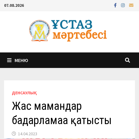
Перейти
07.08.2026
к
содержимому
МЕНЮ
ДЕНСАУЛЫҚ
Жас мамандар
бағдарламаға қатысты
14.04.2023