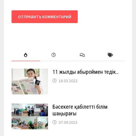
11 жылды абыроймен өтедік…
18.03.2022
Бәсекеге қабілетті білім
шаңырағы
07.09.2023