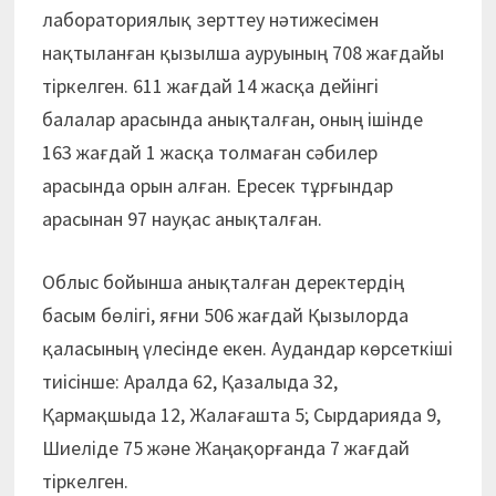
лабораториялық зерттеу нәтижесімен
нақтыланған қызылша ауруының 708 жағдайы
тіркелген. 611 жағдай 14 жасқа дейінгі
балалар арасында анықталған, оның ішінде
163 жағдай 1 жасқа толмаған сәбилер
арасында орын алған. Ересек тұрғындар
арасынан 97 науқас анықталған.
Облыс бойынша анықталған деректердің
басым бөлігі, яғни 506 жағдай Қызылорда
қаласының үлесінде екен. Аудандар көрсеткіші
тиісінше: Аралда 62, Қазалыда 32,
Қармақшыда 12, Жалағашта 5; Сырдарияда 9,
Шиеліде 75 және Жаңақорғанда 7 жағдай
тіркелген.