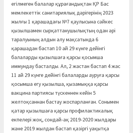
егілмеген балалар құрағандықтан ҚР Бас
мемлекеттік санитариялық дәрігерінің 2023
жылғы 1 қарашадағы №7 қаулысына сәйкес
қызылшамен сырқаттанушылықтың одан әрі
таралуының алдын алу мақсатында 6
қарашадан бастап 10 ай 29 күнге дейінгі
балаларды қызылшаға қарсы қосымша
иммундау басталды. Ал, 2 жастан бастап 4 жас
11 ай 29 күнге дейінгі балаларды ауруға қарсы
қосымша егу қызылша, қызамыққа қарсы
вакцина партиясы түскеннен кейін 5
желтоқсаннан бастау жоспарланған. Сонымен
қатар қызылшаға қарсы профилактикалық
екпелері жоқ, сондай-ақ 2019-2020 жылдары
және 2019 жылдан бастап қазіргі уақытқа