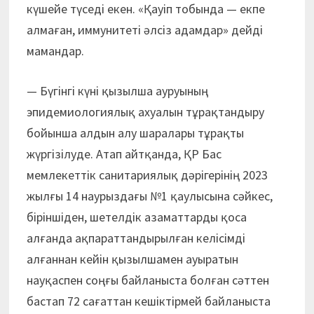
күшейе түседі екен. «Қауіп тобында — екпе
алмаған, иммунитеті әлсіз адамдар» дейді
мамандар.
— Бүгінгі күні қызылша ауруының
эпидемиологиялық ахуалын тұрақтандыру
бойынша алдын алу шаралары тұрақты
жүргізілуде. Атап айтқанда, ҚР Бас
мемлекеттік санитариялық дәрігерінің 2023
жылғы 14 наурыздағы №1 қаулысына сәйкес,
біріншіден, шетелдік азаматтарды қоса
алғанда ақпараттандырылған келісімді
алғаннан кейін қызылшамен ауыратын
науқаспен соңғы байланыста болған сәттен
бастап 72 сағаттан кешіктірмей байланыста