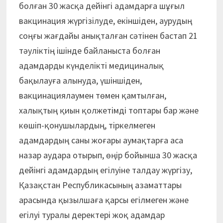
болған 30 жасқа дейінгі адамдарға шұғыл
вакцинация жүргізілуде, екіншіден, аурудың
соңғы жағдайы анықталған сәтінен бастап 21
тәуліктің ішінде байланыста болған
адамдарды күнделікті медициналық
бақылауға алынуда, үшіншіден,
вакцинациялаумен төмен қамтылған,
халықтың қиын қолжетімді топтары бар және
көшіп-қонушылардың, тіркелмеген
адамдардың саны жоғары аумақтарға аса
назар аудара отырып, өңір бойынша 30 жасқа
дейінгі адамдардың егілуіне талдау жүргізу,
Қазақстан Республикасының азаматтары
арасында қызылшаға қарсы егілмеген және
егілуі туралы деректері жоқ адамдар