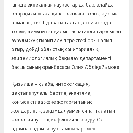
ішінде екпе алған науқастар да бар, алайда
олар қызылшаға қарсы екпенің толық курсын
алмаған, тек 1 дозасын алған, яғни ағзада
толық иммунитет қалыптаспағандар арасынан
ауруды жұқтырып алу деректері орын алып
отыр,-дейді облыстық санитариялық-
эпидемиологиялық бақылау департаменті
басшысының орынбасары Әлия Әбдіқайымова.
Қызылша – қызба, интоксикация,
дақтыпапулалы бөртпе, энантема,
конъюнктива және жоғарғы тыныс
жолдарының зақымдалуымен сипатталатын
жедел вирустық инфекциялық ауру. Ол
адамнан адамға ауа тамшыларымен