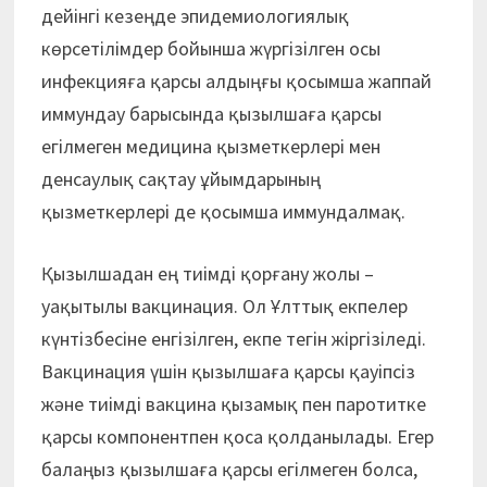
дейінгі кезеңде эпидемиологиялық
көрсетілімдер бойынша жүргізілген осы
инфекцияға қарсы алдыңғы қосымша жаппай
иммундау барысында қызылшаға қарсы
егілмеген медицина қызметкерлері мен
денсаулық сақтау ұйымдарының
қызметкерлері де қосымша иммундалмақ.
Қызылшадан ең тиімді қорғану жолы –
уақытылы вакцинация. Ол Ұлттық екпелер
күнтізбесіне енгізілген, екпе тегін жіргізіледі.
Вакцинация үшін қызылшаға қарсы қауіпсіз
және тиімді вакцина қызамық пен паротитке
қарсы компонентпен қоса қолданылады. Егер
балаңыз қызылшаға қарсы егілмеген болса,