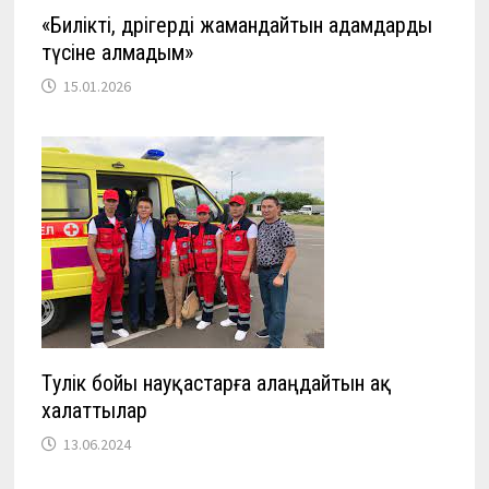
«Билікті, дәрігерді жамандайтын адамдарды
түсіне алмадым»
15.01.2026
Тәулік бойы науқастарға алаңдайтын ақ
халаттылар
13.06.2024