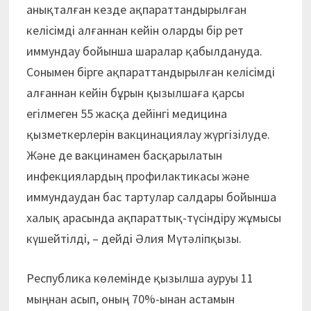
анықталған кезде ақпараттандырылған
келісімді алғаннан кейін оларды бір рет
иммундау бойынша шаралар қабылдануда.
Сонымен бірге ақпараттандырылған келісімді
алғаннан кейін бұрын қызылшаға қарсы
егілмеген 55 жасқа дейінгі медицина
қызметкерлерін вакцинациялау жүргізілуде.
Және де вакцинамен басқарылатын
инфекциялардың профилактикасы және
иммундаудан бас тартулар салдары бойынша
халық арасында ақпараттық-түсіндіру жұмысы
күшейтілді, – дейді Әлия Мүтәліпқызы.
Республика көлемінде қызылша ауруы 11
мыңнан асып, оның 70%-ынан астамын