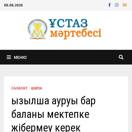
Перейти
08.08.2026
к
содержимому
МЕНЮ
САЛАУАТ
/
ШИПА
Қызылша ауруы бар
баланы мектепке
жібермеу керек