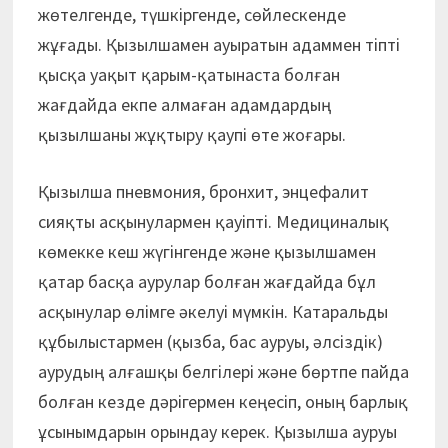
жөтелгенде, түшкіргенде, сөйлескенде
жұғады. Қызылшамен ауыратын адаммен тіпті
қысқа уақыт қарым-қатынаста болған
жағдайда екпе алмаған адамдардың
қызылшаны жұқтыру қаупі өте жоғары.
Қызылша пневмония, бронхит, энцефалит
сияқты асқынулармен қауіпті. Медициналық
көмекке кеш жүгінгенде және қызылшамен
қатар басқа аурулар болған жағдайда бұл
асқынулар өлімге әкелуі мүмкін. Катаральды
құбылыстармен (қызба, бас ауруы, әлсіздік)
аурудың алғашқы белгілері және бөртпе пайда
болған кезде дәрігермен кеңесіп, оның барлық
ұсынымдарын орындау керек. Қызылша ауруы