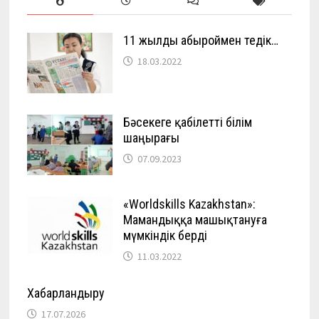
11 жылды абыроймен өтедік…
18.03.2022
Бәсекеге қабілетті білім
шаңырағы
07.09.2023
«Worldskills Kazakhstan»:
Мамандыққа машықтануға
мүмкіндік берді
11.03.2022
Хабарландыру
17.07.2026