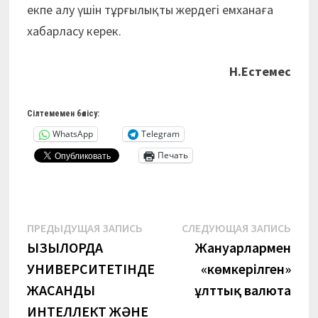
екпе алу үшін тұрғылықты жердегі емханаға
хабарласу керек.
Н.Естемес
Сілтемемен бөлісу:
WhatsApp
Telegram
Печать
Навигация
Предыдущая
Сле
ПРЕДЫДУЩАЯ ЗАПИСЬ
СЛЕДУЮЩАЯ ЗАПИСЬ
запись:
запи
ҚЫЗЫЛОРДА
Жануарлармен
по
УНИВЕРСИТЕТІНДЕ
«көмкерілген»
записям
ЖАСАНДЫ
ұлттық валюта
ИНТЕЛЛЕКТ ЖӘНЕ