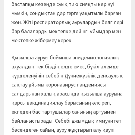
бастапқы кезеңде суық тию сияқты көрінуі
мүмкін, сондықтан дәрігерге уақытылы барған
жөн. Жіті респираторлық аурулардың белгілері
бар балаларды мектепке дейінгі ұйымдар мен
мектепке жібермеу керек.
Қызылша ауруы бойынша эпидемиологиялық
ахуалдың тек біздің елде емес, бүкіл әлемде
күрделенуінің себебін Дүниежүзілік денсаулық
сақтау ұйымы коронавирус пандемиясы
салдарынан халық арасында қызылша ауруына
қарсы вакцинациялау бары­сының әлсіреп,
екпеден бас тартушылар санының артуымен
байланыстырады. Себебі ұжымдық иммунитет
бәсеңдеген сайын, ауру жұқтырып алу қаупі