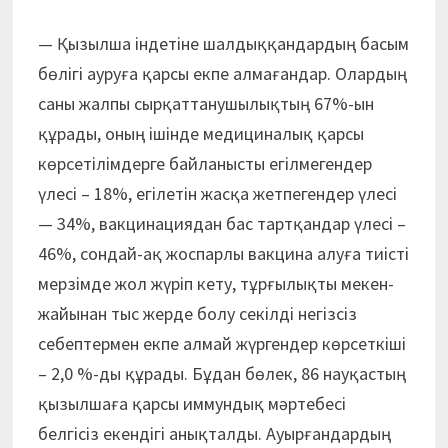
— Қызылша індетіне шалдыққандардың басым
бөлігі ауруға қарсы екпе алмағандар. Олардың
саны жалпы сырқаттанушылықтың 67%-ын
құра­ды, оның ішінде медициналық қарсы
көрсетілімдерге байланысты егіл­мегендер
үлесі – 18%, егілетін жасқа жетпегендер үлесі
— 34%, вакцинациядан бас тарт­қандар үлесі –
46%, сондай-ақ жоспарлы вакцина алуға тиісті
мерзімде жол жүріп кету, тұрғылықты мекен-
жайынан тыс жерде болу секілді негізсіз
себептермен екпе алмай жүргендер көрсеткіші
– 2,0 %-ды құрады. Бұдан бөлек, 86 науқастың
қызылшаға қарсы иммундық мәртебесі
белгісіз екендігі анықталды. Ауырғандардың