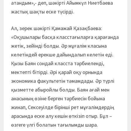
атандым»,- деп, шәкірті Айымкүл Ниетбаева
жастық шақты еске түсірді.
Ал, зерек шәкірті Қамажай Қазақбаева:
«Оқушылары басқа класстағыларға қарағанда
жетік, зейінді болды. Әр мұғалім класына
келетіндей ерекше дайындалып келетін еді.
Қызы Баян сондай класста тәрбиеленді,
мектепті бітірді. Әрі қарай оқу орнында
экономика факультетін тәмамдады. Әр түрлі
қызметте абыройлы болды. Баян ағай мен
анасының өзіне берген тәрбиесін бойына
жинап, Сексеуілде бірінші рет мұғалімдердің
арасында еске алу кешін өткізіп отыр. Бұл –
өзгеге үлгі болатын тағылымды шара.