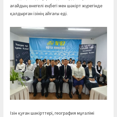
ағайдың өнегелі еңбегі мен шәкірт жүрегінде
қалдырған ізінің айғағы еді.
Ізін қуған шәкірттері, география мұғалімі