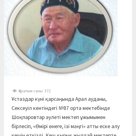
Қаралым саны:
372
Ұстаздар күні қарсаңында Арал ауданы,
Сексеуіл кентіндегі №87 орта мектебінде
Шоқпаровтар әулеті мектеп ұжымымен
бірлесіп, «Өмірі өнеге, ізі мәңгі» атты еске алу
кешін өткізді. Кеш қырық жылдай мектепте