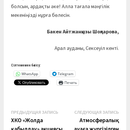
болсын, ардақты әке! Алла тағала мәңгілік
мекеніңізді нұрға бөлесін.
Бакен Айтжанқызы Шоқпарова,
Арал ауданы, Сексеуіл кенті.
Сілтемемен бөлісу:
WhatsApp
Telegram
Печать
Навигация
Предыдущая
Сле
ПРЕДЫДУЩАЯ ЗАПИСЬ
СЛЕДУЮЩАЯ ЗАПИСЬ
запись:
запи
ХҚКО «Жолда
Атмосфералық
по
қабылдау» акциясы
ауаға жүргізілген