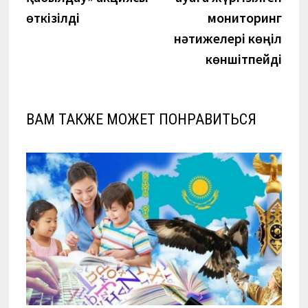
записям
өткізілді
мониторинг
нәтижелері көңіл
көншітпейді
ВАМ ТАКЖЕ МОЖЕТ ПОНРАВИТЬСЯ