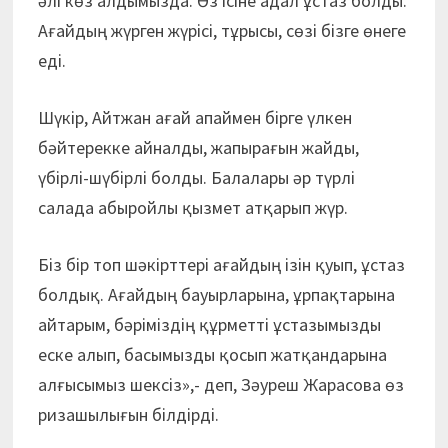
әлі көз алдымызда. Өз ісіне адал ұстаз болды.
Ағайдың жүрген жүрісі, тұрысы, сөзі бізге өнеге
еді.
Шүкір, Айтжан ағай апаймен бірге үлкен
бәйтерекке айналды, жапырағын жайды,
үбірлі-шүбірлі болды. Балалары әр түрлі
салада абыройлы қызмет атқарып жүр.
Біз бір топ шәкірттері ағайдың ізін қуып, ұстаз
болдық. Ағайдың бауырларына, ұрпақтарына
айтарым, бәріміздің құрметті ұстазымызды
еске алып, басымызды қосып жатқандарына
алғысымыз шексіз»,- деп, Зәуреш Жарасова өз
ризашылығын білдірді.