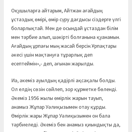
Оқушыларға айтарым, Айтжан ағайдың
ұстаздық өмірі, өмір сүру дағдысы сіздерге үлгі
боларлықтай. Мен де осындай ұстаздан білім
мен тәрбие алып, шәкірті болғанына қуанамын.
Ағайдың ұрпағы мың жасай берсін.Ұрпақтары
әкесі үшін мақтануға тұрарлық деп
есептеймін»,- деп, ағынан жарылды.
Иә, әкеміз ауылдың қадірлі ақсақалы болды.
Ол елдің сөзін сөйлеп, зор құрметке бөленді.
Әкеміз 1956 жылы өмірлік жарын тауып,
анамыз Жұпар Уәлиқызымен отау құрды.
Өмірлік жары Жұпар Уәлиқызымен он бала
тәрбиеледі. Әкеміз бен анамыз қиындықты да,