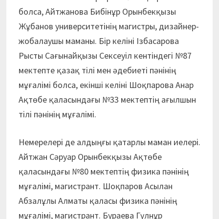
болса, Айтжанова Бибінұр Орынбекқызы
Жұбанов университетінің магистры, дизайнер-
жобалаушы маманы. Бір келіні Ізбасарова
Рысты Сағынайқызы Сексеуіл кентіндегі №87
мектепте қазақ тілі мен әдебиеті пәнінің
мұғалімі болса, екінші келіні Шоқпарова Анар
Ақтөбе қаласындағы №33 мектептің ағылшын
тілі пәнінің мұғалімі.
Немерелері де алдыңғы қатарлы маман иелері.
Айтжан Сәруар Орынбекқызы Ақтөбе
қаласындағы №80 мектептің физика пәнінің
мұғалімі, магистрант. Шоқпаров Асылан
Абзалұлы Алматы қаласы физика пәнінің
мұғалімі, магистрант. Бураева Гүлнұр