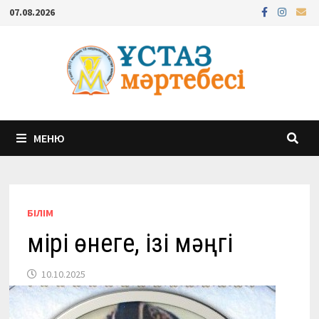
Перейти
07.08.2026
к
содержимому
МЕНЮ
БІЛІМ
Өмірі өнеге, ізі мәңгі
10.10.2025