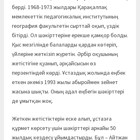
берді. 1968-1973 жылдары Қарақалпақ
мемлекеттік педагогикалық институтының
география факультетін сырттай оқып, үздік
бітірді. Ол шәкірттеріне ерекше қамқор болды.
Қыс мезгілінде балаларды қардан көтеріп,
үйлеріне жеткізіп жүретін. Әрбір оқушының
жетістігіне қуанып, әрқайсысын өз
перзентіндей көрді. Ұстаздық жолында еңбек
еткен әкеміз 1993 жылы абыроймен зейнет
жасына шықты. Оның адал еңбегін шәкірттері
де ұмытқан жоқ.
Жеткен жетістіктерін еске алып, ұстазға
құрмет көрсету үшін шәкірттері арнайы 50
жылдық кездесу ұйымдастырды. Бұл – Айтжан