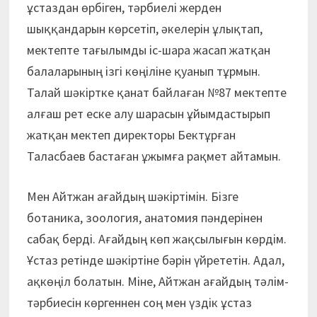
ұстаздан өрбіген, тәрбиелі жерден
шыққандарын көрсетіп, әкелерін ұлықтап,
мектепте тағылымды іс-шара жасап жатқан
балаларының ізгі көңіліне қуанып тұрмын.
Талай шәкіртке қанат байлаған №87 мектепте
алғаш рет еске алу шарасын ұйымдастырып
жатқан мектеп директоры Бектұрған
Таласбаев бастаған ұжымға рақмет айтамын.
Мен Айтжан ағайдың шәкіртімін. Бізге
ботаника, зоология, анатомия пәндерінен
сабақ берді. Ағайдың көп жақсылығын көрдім.
Ұстаз ретінде шәкіртіне бәрін үйрететін. Адал,
ақкөңіл болатын. Міне, Айтжан ағайдың тәлім-
тәрбиесін көргеннен соң мен үздік ұстаз