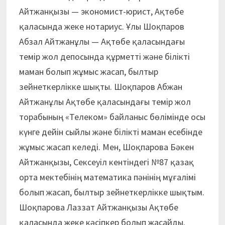
Айтжанқызы — экономист-юрист, Ақтөбе
қаласында жеке нотариус. Ұлы Шоқпаров
Абзал Айтжанұлы — Ақтөбе қаласындағы
темір жол депосында құрметті және білікті
маман болып жұмыс жасап, былтыр
зейнеткерлікке шықты. Шоқпаров Абжан
Айтжанұлы Ақтөбе қаласындағы темір жол
торабының «Телеком» байланыс бөлімінде осы
күнге дейін сыйлы және білікті маман есебінде
жұмыс жасап келеді. Мен, Шоқпарова Бәкен
Айтжанқызы, Сексеуіл кентіндегі №87 қазақ
орта мектебінің математика пәнінің мұғалімі
болып жасап, былтыр зейнеткерлікке шықтым.
Шоқпарова Лаззат Айтжанқызы Ақтөбе
қаласында жеке кәсіпкер болып жасайды.