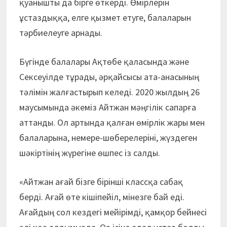
қуанышты да бірге өткерді. Өмірлерін
ұстаздыққа, елге қызмет етуге, балаларын
тәрбиелеуге арнады.
Бүгінде балалары Ақтөбе қаласында және
Сексеуілде тұрады, әрқайсысы ата-анасының
тәлімін жалғастырып келеді. 2020 жылдың 26
маусымында әкеміз Айтжан мәңгілік сапарға
аттанды. Ол артында қалған өмірлік жары мен
балаларына, немере-шөберелеріні, жүздеген
шәкіртінің жүрегіне өшпес із салды.
«Айтжан ағай бізге бірінші классқа сабақ
берді. Ағай өте кішіпейіл, мінезге бай еді.
Ағайдың сол кездегі мейірімді, қамқор бейнесі