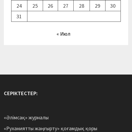
24
25
26
27
28
29
30
31
« Июл
СЕРІКТЕСТЕР:
«Әлімсақ» журналы
«Руханиятты жаңғырту» қоғамдық қоры