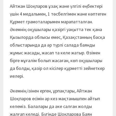
Айтжан Шоқпаров ұзақ және үлгілі еңбектері
үшін 4 медальмен, 1 төсбелгімен және көптеген
Құрмет грамоталарымен марапатталған.
Әкемнің оқушылары қазіргі уақытта тек қана
Қызылорда облысы емес, Қазақстанның басқа
облыстарында да әр түрлі салада баянды
жұмыс жасады, жасап та келе жатыр. Өзімен
бірге мұғалім болып жасаған, көп оқушылары
да болды, қазір ол кісілер құрметті зейнеткер
иелері.
Әкемнің ізінен ерген, ұрпақтары, Айтжан
Шоқпаров есімін әр кез мақтанышпен айтып
келеміз. Балалары да әке салған жолды
жалғап келеді. Бүгінде Шоқпарова Баян