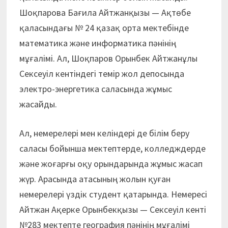
Шоқпарова Бағила Айтжанқызы — Ақтөбе
қаласындағы № 24 қазақ орта мектебінде
математика және информатика пәнінің
мұғалімі. Ал, Шоқпаров Орынбек Айтжанұлы
Сексеуіл кентіндегі темір жол депосында
электро-энергетика саласында жұмыс
жасайды.
Ал, немерелері мен келіндері де білім беру
саласы бойынша мектептерде, колледждерде
және жоғарғы оқу орындарында жұмыс жасап
жүр. Арасында атасының жолын қуған
немерелері үздік студент қатарында. Немересі
Айтжан Ақерке Орынбекқызы — Сексеуіл кенті
№283 мектепте география пәнінің мұғалімі