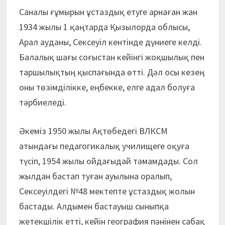
Саналы ғұмырын ұстаздық етуге арнаған жан
1934 жылы 1 қаңтарда Қызылорда облысы,
Арал ауданы, Сексеуіл кентінде дүниеге келді.
Балалық шағы соғыстан кейінгі жоқшылық пен
таршылықтың қыспағында өтті. Дәл осы кезең
оны төзімділікке, еңбекке, елге адал болуға
тәрбиеледі.
Әкеміз 1950 жылы Ақтөбедегі ВЛКСМ
атындағы педагогикалық училищеге оқуға
түсіп, 1954 жылы ойдағыдай тәмамдады. Сол
жылдан бастап туған ауылына оралып,
Сексеуілдегі №48 мектепте ұстаздық жолын
бастады. Алдымен бастауыш сыныпқа
жетекшілік етті, кейін география пәнінен сабақ