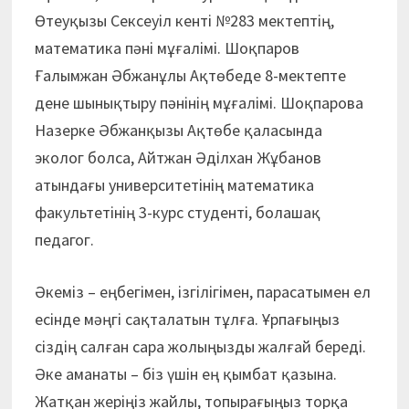
Өтеуқызы Сексеуіл кенті №283 мектептің,
математика пәні мұғалімі. Шоқпаров
Ғалымжан Әбжанұлы Ақтөбеде 8-мектепте
дене шынықтыру пәнінің мұғалімі. Шоқпарова
Назерке Әбжанқызы Ақтөбе қаласында
эколог болса, Айтжан Әділхан Жұбанов
атындағы университетінің математика
факультетінің 3-курс студенті, болашақ
педагог.
Әкеміз – еңбегімен, ізгілігімен, парасатымен ел
есінде мәңгі сақталатын тұлға. Ұрпағыңыз
сіздің салған сара жолыңызды жалғай береді.
Әке аманаты – біз үшін ең қымбат қазына.
Жатқан жеріңіз жайлы, топырағыңыз торқа