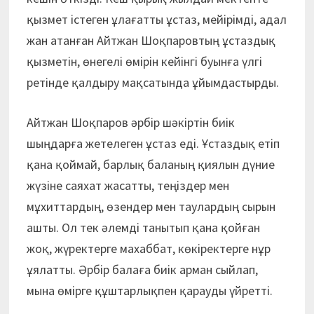
қызмет істеген ұлағатты ұстаз, мейірімді, адал
жан атанған Айтжан Шоқпаровтың ұстаздық
қызметін, өнегелі өмірін кейінгі буынға үлгі
ретінде қалдыру мақсатында ұйымдастырды.
Айтжан Шоқпаров әрбір шәкіртін биік
шыңдарға жетелеген ұстаз еді. Ұстаздық етіп
қана қоймай, барлық баланың қиялын дүние
жүзіне саяхат жасатты, теңіздер мен
мұхиттардың, өзендер мен таулардың сырын
ашты. Ол тек әлемді танытып қана қойған
жоқ, жүректерге махаббат, көкіректерге нұр
ұялатты. Әрбір балаға биік арман сыйлап,
мына өмірге құштарлықпен қарауды үйретті.