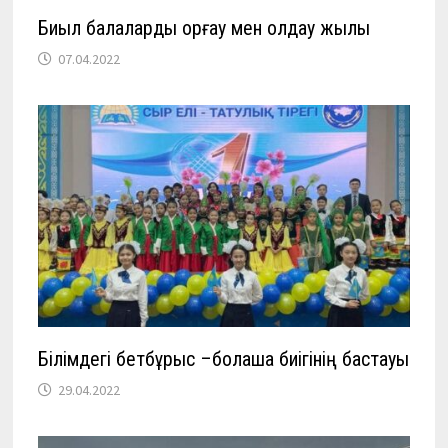
Биыл балаларды қорғау мен қолдау жылы
07.04.2022
Білімдегі бетбұрыс –болашақ биігінің бастауы
29.04.2022