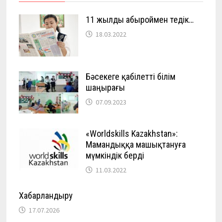
11 жылды абыроймен өтедік…
18.03.2022
Бәсекеге қабілетті білім
шаңырағы
07.09.2023
«Worldskills Kazakhstan»:
Мамандыққа машықтануға
мүмкіндік берді
11.03.2022
Хабарландыру
17.07.2026