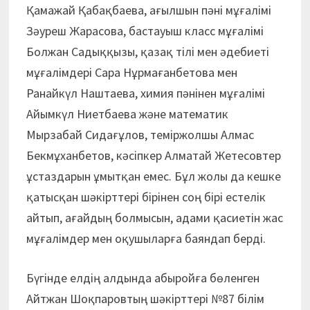
Қамажай Қабақбаева, ағылшын пәні мұғалімі
Зәуреш Жарасова, бастауыш класс мұғалімі
Болжан Садыққызы, қазақ тілі мен әдебиеті
мұғалімдері Сара Нұрмағанбетова мен
Ранайкүл Наштаева, химия пәнінен мұғалімі
Айымкүл Ниетбаева және математик
Мырзабай Сидағұлов, теміржолшы Алмас
Бекмұханбетов, кәсіпкер Алматай Жетесовтер
ұстаздарын ұмытқан емес. Бұл жолы да кешке
қатысқан шәкірттері бірінен соң бірі естелік
айтып, ағайдың болмысын, адами қасиетін жас
мұғалімдер мен оқушыларға баяндап берді.
Бүгінде елдің алдында абыройға бөленген
Айтжан Шоқпаровтың шәкірттері №87 білім