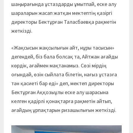
шаңырағында ұстаздарды ұмытпай, еске алу
шараларын жасап жатқан мектептің қазіргі
директоры Бектұрған Таласбаевқа рақметін
жеткізді.
«Жақсысын жақсылығын айт, нұры тасысын»
дегендей, біз бала болсақ та, Айтжан ағайды
көрдік, ағаймен мақтанамыз. Сөзі мірдің
оғындай, өзін сыйлата білетін, нағыз ұстазға
тән қасиеті бар еді» деп, мектеп директоры
Бектұрған Аққозыұлы еске алу шарасына
келген қадірлі қонақтарға рақметін айтып,
ағайдың ұрпақтарын ризашылығын жеткізді.