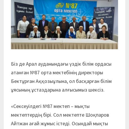
Біз де Арал ауданындағы үздік білім ордасы
атанған №87 орта мектебінің директоры
Бектұрған Аққозыұлына, ол басқарған білім
ұясының ұстаздарына алғысымыз шексіз.
«Сексеуілдегі №87 мектеп – мықты
мектептердің бірі. Сол мектепте Шоқпаров
Айтжан ағай жұмыс істеді. Осындай мықты