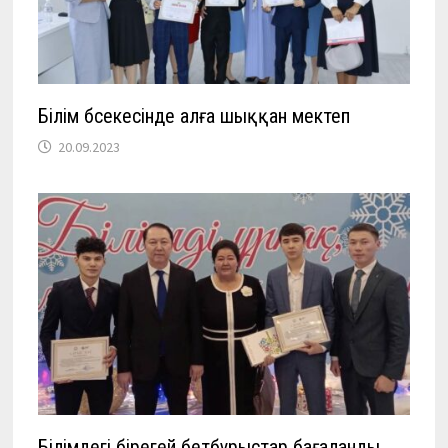
Білім бәсекесінде алға шыққан мектеп
20.09.2023
Білімдегі бірегей бетбұрыстар бағаланды