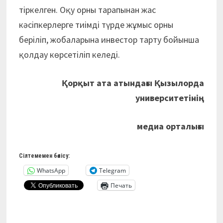
тіркелген. Оқу орны тарапынан жас
кәсіпкерлерге тиімді түрде жұмыс орны
беріліп, жобаларына инвестор тарту бойынша
қолдау көрсетіліп келеді.
Қорқыт ата атындағы Қызылорда
университетінің
медиа орталығы
Сілтемемен бөлісу:
WhatsApp
Telegram
Печать