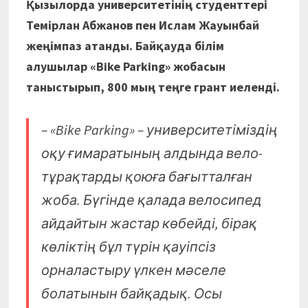
Қызылорда университетінің студенттері
Темірлан Абжанов пен Ислам Жауынбай
жеңімпаз атанды. Байқауда білім
алушылар «Bike Parking» жобасын
таныстырып, 800 мың теңге грант иеленді.
– «Bike Parking» – университетіміздің
оқу ғимаратының алдында вело-
тұрақтарды қоюға бағытталған
жоба. Бүгінде қалада велосипед
айдайтын жастар көбейді, бірақ
көліктің бұл түрін қауіпсіз
орналастыру үлкен мәселе
болатынын байқадық. Осы