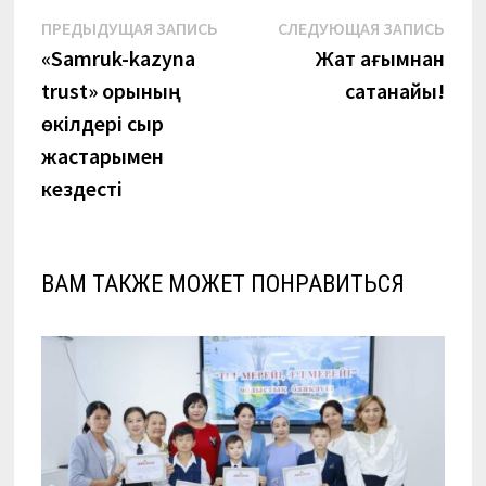
Навигация
Предыдущая
Сле
ПРЕДЫДУЩАЯ ЗАПИСЬ
СЛЕДУЮЩАЯ ЗАПИСЬ
запись:
запи
«Samruk-kazyna
Жат ағымнан
по
trust» қорының
сақтанайық!
записям
өкілдері сыр
жастарымен
кездесті
ВАМ ТАКЖЕ МОЖЕТ ПОНРАВИТЬСЯ