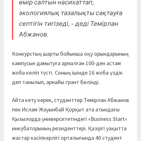
өмір салтын насихаттап,
экологиялық тазалықты сақтауға
септігін тигізеді, – деді Темірлан
Абжанов.
Конкурстың шарты бойынша оқу орындарының
кампусын дамытуға арналған 100-ден астам
жоба келіп түсті. Соның ішінде 16 жоба үздік
деп танылып, арнайы грант бөлінді.
Айта кету керек, студенттер Темірлан Абжанов
пен Ислам Жауынбай Қорқыт ата атындағы
Қызылорда университетіндегі «Business Start»
инкубаторының резиденттері. Қазіргі уақытта
жастар кәсіпкерлігі орталығында 40 студент