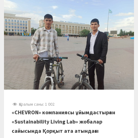
Қаралым саны:
1 002
«CHEVRON» компаниясы ұйымдастырған
«Sustainability Living Lab» жобалар
сайысында Қорқыт ата атындағы