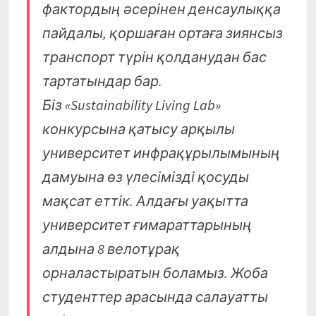
фактордың әсерінен денсаулыққа
пайдалы, қоршаған ортаға зиянсыз
транспорт түрін қолданудан бас
тартатындар бар.
Біз «Sustainability Living Lab»
конкурсына қатысу арқылы
университет инфрақұрылымының
дамуына өз үлесімізді қосуды
мақсат еттік. Алдағы уақытта
университет ғимараттарының
алдына 8 велотұрақ
орналастыратын боламыз. Жоба
студенттер арасында салауатты