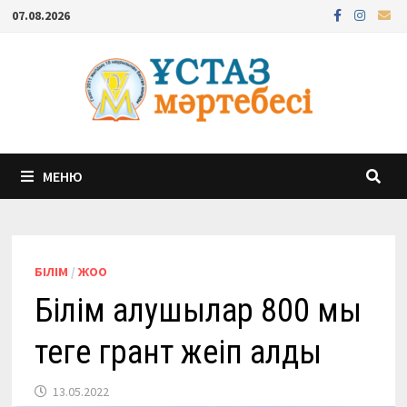
Перейти
07.08.2026
к
содержимому
МЕНЮ
БІЛІМ
/
ЖОО
Білім алушылар 800 мың
теңге грант жеңіп алды
13.05.2022