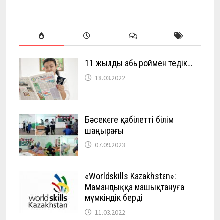
11 жылды абыроймен өтедік…
18.03.2022
Бәсекеге қабілетті білім
шаңырағы
07.09.2023
«Worldskills Kazakhstan»:
Мамандыққа машықтануға
мүмкіндік берді
11.03.2022