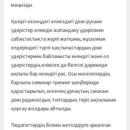
маңызды.
Қазіргі кезеңдегі еліміздегі діни-рухани
үдерістер әлемдік жаһандану үдерісімен
сабақтастықта жүріп жатқаны, мұсылман
елдеріндегі түрлі қақтығыстардың діни
үдерістермен байланысты екендігі және ол
үдерістердің елімізге де белгілі дәрежеде
ықпалы бар екендігі рас. Осы мәселелердің
барлығы семинар-тренинг шеңберінде
қарастырылып, өскелең ұрпақтың санасын
діни радикалдық топтардың теріс ықпалынан
қорғау жолдары айтылды.
Педагогтердің білімін жетілдіруге арналған