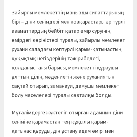
Зайырлы мемлекеттің маңызды сипаттарының
бірі – діни сенімдері мен көзқарастары әр түрлі
азаматтардың бейбіт қатар өмір сүруінің
өмірдегі көріністері туралы, зайырлы мемлекет
рухани саладағы көптүрлі қарым-қатынастың
құқықтық негіздерінің тәжірибедегі,
қолданыстағы барысы, мемлекетті құраушы
ұлттың ділін, мәдениетін және руханиятын
сақтай отырып, заманауи, дамушы мемлекет
болу мәселелері туралы сөзталқы болды.
Мұғалімдерге жүктеліп отырған адамның діни
сеніміне қарамастан тең құқылы қарым-
қатынас құруды, дін ұстану адам өмірі мен