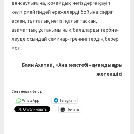
денсаулығына, қоғамдық негіздерге қауіп
келтірмейтіндей ережелерді бойына сіңіріп
өскен, тұлғалық негізі қалыптасқан,
азаматтық ұстанымы нық балаларды тәрбие­
леуде осындай семинар-тренингтердің берері
мол.
Баян Ахатай,
«Ана мектебі» қоғамдық қоры
жетекшісі
Сілтемемен бөлісу:
WhatsApp
Telegram
Печать