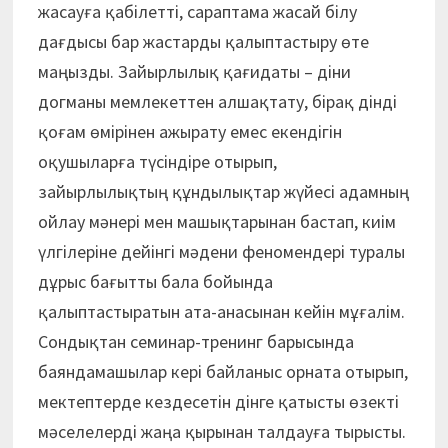
жасауға қабілетті, сараптама жасай білу
дағдысы бар жастарды қалыптастыру өте
маңызды. Зайырлылық қағидаты – діни
догманы мемлекеттен алшақтату, бірақ дінді
қоғам өмірінен ажырату емес екендігін
оқушыларға түсіндіре отырып,
зайырлылықтың құндылықтар жүйесі адамның
ойлау мәнері мен машықтарынан бастап, киім
үлгілеріне дейінгі мәдени феномендері туралы
дұрыс бағытты бала бойында
қалыптастыратын ата-анасынан кейін мұғалім.
Сондықтан семинар-тренинг барысында
баяндамашылар кері байланыс орната отырып,
мектептерде кездесетін дінге қатысты өзекті
мәселелерді жаңа қырынан талдауға тырысты.