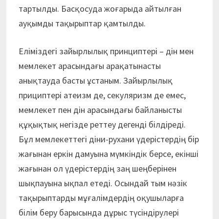
тартылды. Басқосуда жоғарыда айтылған
ауқымды тақырыптар қамтылды.
Еліміздегі зайырлылық принциптері – дін мен
мемлекет арасындағы арақатынас­ты
анықтауда басты ұстаным. Зайырлылық
прициптері атеизм де, секуляризм де емес,
мемлекет пен дін арасындағы байланысты
құқықтық негізде реттеу дегенді білдіреді.
Бұл мемлекеттегі діни-рухани үдерістердің бір
жағынан еркін дамуына мүмкіндік берсе, екінші
жағынан ол үдерістердің заң шеңберінен
шықпауына ықпал етеді. Осындай тым нәзік
тақырыптарды мұғалімдердің оқушыларға
білім беру барысында дұрыс түсіндірулері