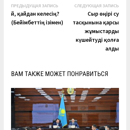
Навигация
Предыдущая
Сле
ПРЕДЫДУЩАЯ ЗАПИСЬ
СЛЕДУЮЩАЯ ЗАПИСЬ
запись:
запи
Әй, қайдан келесің?
Сыр өңірі су
по
(Бейімбеттің ізімен)
тасқынына қарсы
записям
жұмыстарды
күшейтуді қолға
алды
ВАМ ТАКЖЕ МОЖЕТ ПОНРАВИТЬСЯ