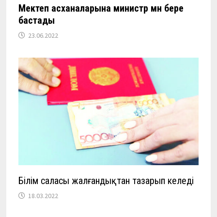
Мектеп асханаларына министр мән бере
бастады
23.06.2022
Білім саласы жалғандықтан тазарып келеді
18.03.2022