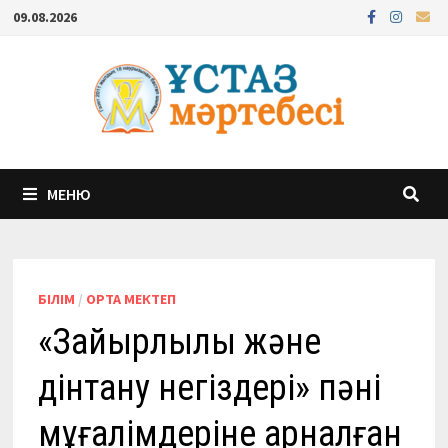
Перейти
09.08.2026
к
содержимому
МЕНЮ
БІЛІМ
/
ОРТА МЕКТЕП
«Зайырлылық және
дінтану негіздері» пәні
мұғалімдеріне арналған