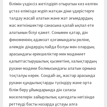
білімін үздіксіз жетілдіріп отыратын кез келген
ұстаз елімізде жүріп жатқан діни үдерістерге
талдау жасай алатын және жат ағымдардың
жас жеткіншектер санасына қалай ықпал ете
алатынын білуі қажет. Сонымен қатар, дін
феноменінің адамзат қоғамындағы рөліне,
әлемдік діндердің пайда болуы мен олардың
арасындағы ерекшеліктер мен мәдениет
қалыптастырушылық қызметіне, халықтардың
рухани-мәдени болмысындағы алатын орнына
тоқталуы керек. Сондай-ақ, жастар арасында
рухани құндылықтарды түсіндіру және орта
білім беру ұйымдарында дін саласы
мәселелерін зайырлылық қағидаты негізінде
реттеуді басты назарда ұстауы алға