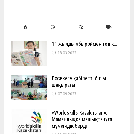
11 жылды абыроймен өтедік…
18.03.2022
Бәсекеге қабілетті білім
шаңырағы
07.09.2023
«Worldskills Kazakhstan»:
Мамандыққа машықтануға
мүмкіндік берді