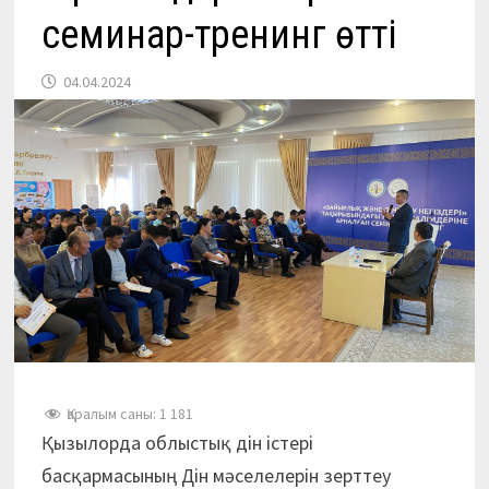
семинар-тренинг өтті
04.04.2024
Қаралым саны:
1 181
Қызылорда облыстық дін істері
басқармасының Дін мәселелерін зерттеу