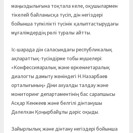
маңыздылығына тоқтала келе, оқушылармен
тікелей байланысқа түсіп, дін негіздері
бойынша түпкілікті түсінік қалыптастырудағы
мұғалімдердің рөлі туралы айтты.
Іс-шарада дін саласындағы республикалық
ақпараттық-түсіндірме тобы мүшелері:
«Конфессияаралық және өркениетаралық
диалогты дамыту жөніндегі Н.Назарбаев
орталығының» Діни ахуалды талдау және
мониторинг департаментінің бас сарапшысы
Асқар Кенжеев және белгілі дінтанушы
Дәлелхан Қоңырбайұлы дәріс оқыды.
Зайырлылық және дінтану негіздері бойынша