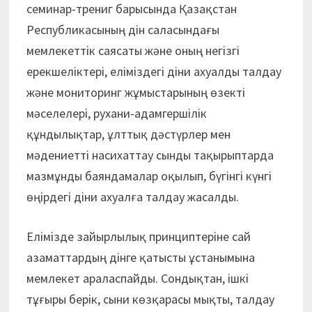
семинар-трениг барысында Қазақстан
Республикасының дін саласындағы
мемлекеттік саясаты және оның негізгі
ерекшеліктері, еліміздегі діни ахуалды талдау
және мониторинг жұмыстарының өзекті
мәселелері, рухани-адамгершілік
құндылықтар, ұлттық дәстүрлер мен
мәдениетті насихаттау сынды тақырыптарда
мазмұнды баяндамалар оқылып, бүгінгі күнгі
өңірдегі діни ахуалға талдау жасалды.
Елімізде зайырлылық принциптеріне сай
азаматтардың дінге қатысты ұстанымына
мемлекет араласпайды. Сондықтан, ішкі
тұғыры берік, сыни көзқарасы мықты, талдау