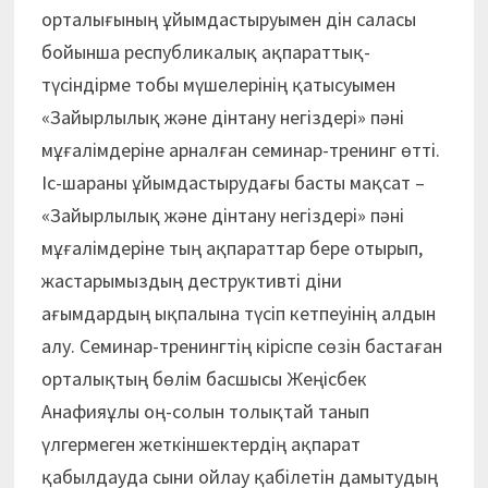
орталығының ұйымдастыруымен дін саласы
бойынша республикалық ақпараттық-
түсіндірме тобы мүшелерінің қатысуымен
«Зайырлылық және дінтану негіздері» пәні
мұғалімдеріне арналған семинар-тренинг өтті.
Іс-шараны ұйымдастырудағы басты мақсат –
«Зайырлылық және дінтану негіздері» пәні
мұғалімдеріне тың ақпараттар бере отырып,
жастарымыздың деструктивті діни
ағымдардың ықпалына түсіп кетпеуінің алдын
алу. Семинар-тренингтің кіріспе сөзін бастаған
орталықтың бөлім басшысы Жеңісбек
Анафияұлы оң-солын толықтай танып
үлгермеген жеткіншектердің ақпарат
қабылдауда сыни ойлау қабілетін дамытудың