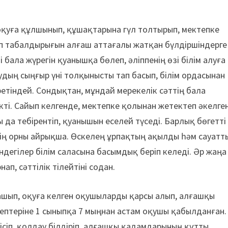
 оқуға құлшынып, құшақтарына гүл толтырып, мектепке
теп табалдырығын алғаш аттағалы жатқан бүлдіршіндерге
і бала жүрегін қуанышқа бөлеп, әліппенің өзі білім алуға
дың сыңғыр үні толқынысты тап басып, білім ордасынан
ретіндей. Сондықтан, мұндай мерекелік сәттің бала
кті. Сайып келгенде, мектепке қолынан жетектеп әкелге
 да тебірентіп, қуанышын еселей түседі. Барлық бөгетті
мнің орны айрықша. Өскелең ұрпақтың ақылды һәм сауатт
ндегілер білім саласына басымдық беріп келеді. Әр жаңа
п, сәттілік тілейтіні содан.
 ашып, оқуға келген оқушыларды қарсы алып, алғашқы
птеріне 1 сыныпқа 7 мыңнан астам оқушы қабылданған.
іп, қолдау білдіріп, алғашқы қадамдарының құтты