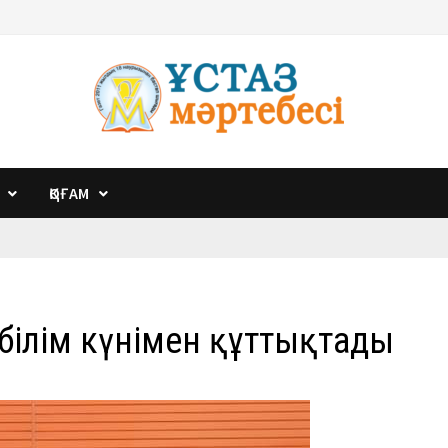
ҚОҒАМ
і білім күнімен құттықтады