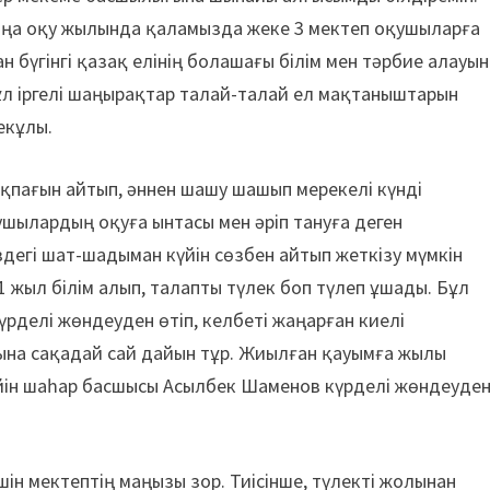
жаңа оқу жылында қаламызда жеке 3 мектеп оқушыларға
н бүгінгі қазақ елінің болашағы білім мен тәрбие алауын
ұл іргелі шаңырақтар талай-талай ел мақтаныштарын
екұлы.
ақпағын айтып, әннен шашу шашып мерекелі күнді
ушылардың оқуға ынтасы мен әріп тануға деген
дегі шат-шадыман күйін сөзбен айтып жеткізу мүмкін
11 жыл білім алып, талапты түлек боп түлеп ұшады. Бұл
 күрделі жөндеуден өтіп, келбеті жаңарған киелі
на сақадай сай дайын тұр. Жиылған қауымға жылы
ейін шаһар басшысы Асылбек Шаменов күрделі жөндеуде
шін мектептің маңызы зор. Тиісінше, түлекті жолынан