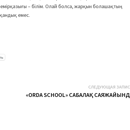
мірқазығы – білім. Олай болса, жарқын болашақтың
тқандық емес.
ть
СЛЕДУЮЩАЯ ЗАПИ
«ORDA SCHOOL» САБАЛАҚ САЯЖАЙЫНД