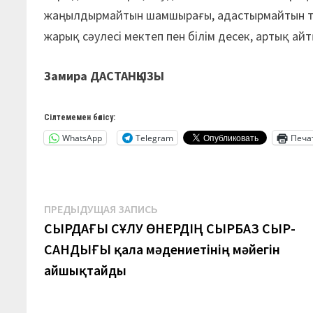
жаңылдырмайтын шамшырағы, адастырмайтын те
жарық сәулесі мектеп пен білім десек, артық ай
Замира ДАСТАНҚЫЗЫ
Сілтемемен бөлісу:
WhatsApp
Telegram
Печа
Навигация
Предыдущая
ПРЕДЫДУЩАЯ ЗАПИСЬ
запись:
СЫРДАҒЫ СҰЛУ ӨНЕРДІҢ СЫРБАЗ СЫР-
по
САНДЫҒЫ қала мәдениетінің мәйегін
записям
айшықтайды