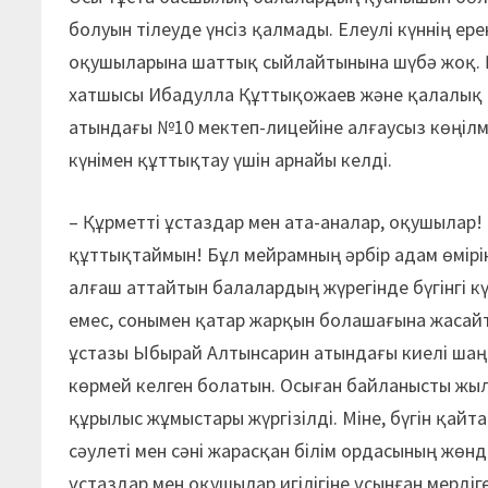
болуын тілеуде үнсіз қалмады. Елеулі күннің ерек
оқушыларына шаттық сыйлайтынына шүбә жоқ. Қ
хатшысы Ибадулла Құттықожаев және қалалық б
атындағы №10 мектеп-лицейіне алғаусыз көңілм
күнімен құттықтау үшін арнайы келді.
– Құрметті ұстаздар мен ата-аналар, оқушылар! 
құттықтаймын! Бұл мейрамның әрбір адам өмірі
алғаш аттайтын балалардың жүрегінде бүгінгі кү
емес, сонымен қатар жарқын болашағына жасайт
ұстазы Ыбырай Алтынсарин атындағы киелі шаң
көрмей келген болатын. Осыған байланысты жыл 
құрылыс жұмыстары жүргізілді. Міне, бүгін қай
сәулеті мен сәні жарасқан білім ордасының жө
ұстаздар мен оқушылар игілігіне ұсынған мерд