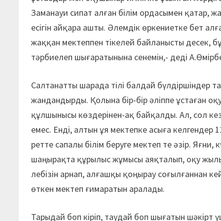
Заманауи сипат алған білім ордасымен қатар, 
есігін айқара ашты. Әлемдік өркениетке бет алға
жаққан мектеппен тікелей байланысты десек, б
тәрбиелеп шығаратынына сенемін,- деді А.Өмірб
Салтанатты шарада тілі балдай бүлдіршіндер т
жандандырды. Қолына бір-бір әліппе ұстаған оқ
құлшынысы көздерінен-ақ байқалды. Ал, сол кез
емес. Енді, алтын ұя мектепке асыға келгендер 
ретте сапалы білім беруге мектеп те әзір. Яғни,
шаңырақта құрылыс жұмысы аяқталып, оқу жылы
лебізін арнап, алғашқы қоңырау соғылғаннан к
өткен мектеп ғимаратын аралады.
Тарыдай боп кіріп, таудай боп шығатын шәкірт ү