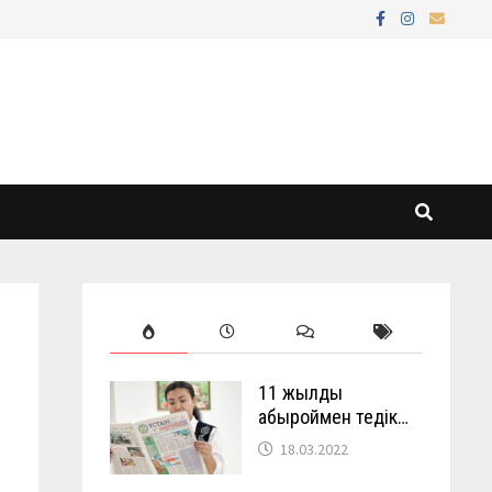
11 жылды
абыроймен өтедік…
18.03.2022