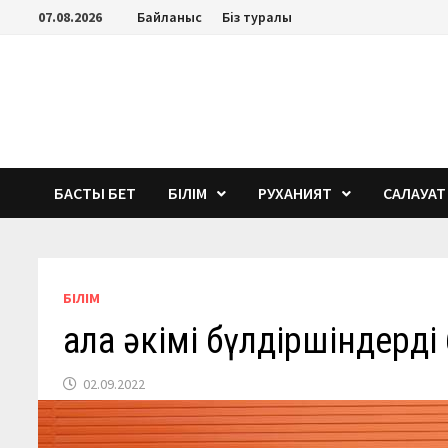
Перейти
07.08.2026
Байланыс
Біз туралы
к
содержимому
БАСТЫ БЕТ
БІЛІМ
РУХАНИЯТ
САЛАУАТ
БІЛІМ
Қала әкімі бүлдіршіндерд
02.09.2022