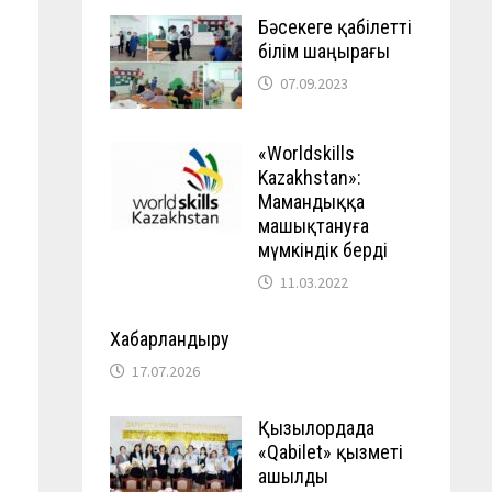
Бәсекеге қабілетті
білім шаңырағы
07.09.2023
«Worldskills
Kazakhstan»:
Мамандыққа
машықтануға
мүмкіндік берді
11.03.2022
Хабарландыру
17.07.2026
Қызылордада
«Qabilet» қызметі
ашылды