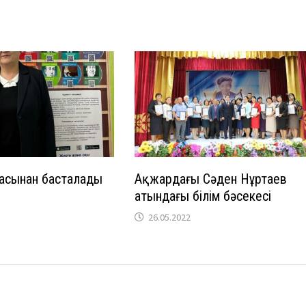
басынан басталады
Ақжардағы Сәден Нұртаев
атындағы білім бәсекесі
26.05.2022