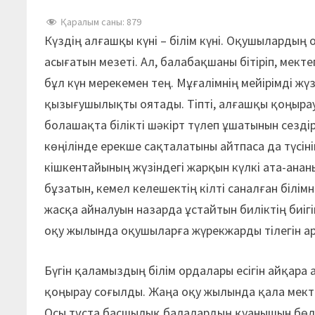
Қаралым саны:
879
Күздің алғашқы күні – білім күні. Оқушылардың
асығатын мезеті. Ал, балабақшаны бітіріп, мек
бұл күн мерекемен тең. Мұғалімнің мейірімді жүз
қызығушылықты оятады. Тіпті, алғашқы қоңырау
болашақта білікті шәкірт түлеп ұшатынын сезді
көңілінде ерекше сақталатыны айтпаса да түсіні
кішкентайының жүзіндегі жарқын күлкі ата-ананы
бұзатын, кемел келешектің кілті саналған білі
жасқа айналуын назарда ұстайтын биліктің биігі
оқу жылында оқушыларға жүрекжарды тілегін арна
Бүгін қаламыздың білім ордалары есігін айқара
қоңырау соғылды. Жаңа оқу жылында қала мекте
Осы тұста басшылық балалардың қуанышын бөліс