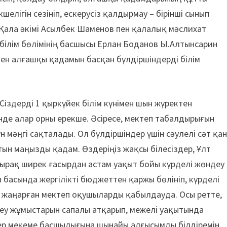
шелігін сезініп, ескерусіз қалдырмау – бірінші сынып
ала әкімі Асылбек Шаменов пен қалалық мәслихат
ілім бөлімінің басшысы Ерлан Боданов Ы.Алтынсарин
ен алғашқы қадамын басқан бүлдіршіндерді білім
Сіздерді 1 қыркүйек білім күнімен шын жүректен
нде алар орны ерекше. Әсіресе, мектеп табалдырығын
н мәңгі сақталады. Ол бүлдіршіндер үшін сәулелі сәт қа
ын маңызды қадам. Өздеріңіз жақсы білесіздер, Ұлт
ырақ ширек ғасырдан астам уақыт бойы күрделі жөндеу
басында жергілікті бюджеттен қаржы бөлініп, күрделі
та жаңарған мектеп оқушыларды қабылдауда. Осы ретте,
ндеу жұмыстарын сапалы атқарып, межелі уақытында
ігер мекеме басшылығына шынайы алғысымды білдіремін.