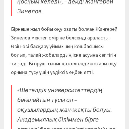
қосқым келеді», – дейді Жангерей
Зинелов.
Бірнеше жыл бойы оқу озаты болған Жангерей
Зинелов мектеп өміріне белсенді араласты.
Өзін-өзі басқару ұйымының көшбасшысы
болып, талай жобалардың іске асуына септігін
тигізді. Бітіруші сыныпқа келгенде жоғары оқу
орнына түсу үшін үздіксіз еңбек етті.
«Шетелдік университеттердің
бағалайтын тұсы ол –
оқушылардың жан-жақты болуы.
Академиялық біліммен бірге