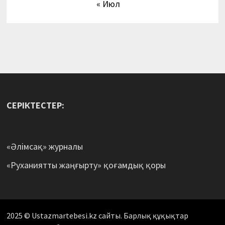
« Июл
СЕРІКТЕСТЕР:
«Әлімсақ» журналы
«Руханиятты жаңғырту» қоғамдық қоры
2025 © Ustazmartebesi.kz сайты. Барлық құқықтар