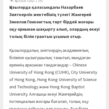
Қаралым саны:
1 285
Қызылорда қаласындағы Назарбаев
Зияткерлік мектебінің түлегі Жангерей
Зинелов Гонконгтың төрт бірдей жоғары
оқу орнынан шақырту алып, олардың екеуі
толық білім грантын ұсынып отыр.
Қызылордалық зияткердің академиялық
біліміне қызығушылық танытып, мыңдаған
өреннің арасынан тандағандар – Chinese
University of Hong Kong (CUHK), City University
of Hong Kong, Hong Kong University of Science
and Technology және Hong Kong Baptist
University. Алғашқы екеуі Жангерейдің
потенциалын жоғары бағалап, толық оқу
грантына лайықты деп таныды. Бұл білім