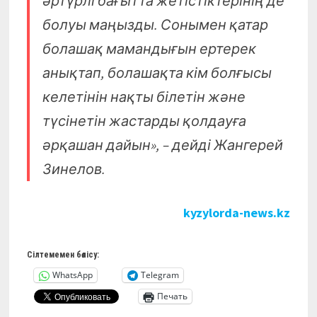
әртүрлі бағытта жетістіктерінің де
болуы маңызды. Сонымен қатар
болашақ мамандығын ертерек
анықтап, болашақта кім болғысы
келетінін нақты білетін және
түсінетін жастарды қолдауға
әрқашан дайын», – дейді Жангерей
Зинелов.
kyzylorda-news.kz
Сілтемемен бөлісу:
WhatsApp
Telegram
Печать