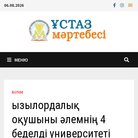
Перейти
06.08.2026
к
содержимому
МЕНЮ
БІЛІМ
Қызылордалық
оқушыны әлемнің 4
беделді университеті