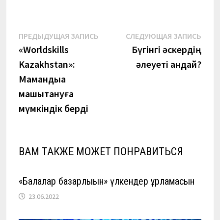
Навигация
Предыдущая
Сле
ПРЕДЫДУЩАЯ ЗАПИСЬ
СЛЕДУЮЩАЯ ЗАПИСЬ
запись:
запи
«Worldskills
Бүгінгі әскердің
по
Kazakhstan»:
әлеуеті қандай?
записям
Мамандыққа
машықтануға
мүмкіндік берді
ВАМ ТАКЖЕ МОЖЕТ ПОНРАВИТЬСЯ
«Балалар базарлығын» үлкендер ұрламасын
23.06.2022