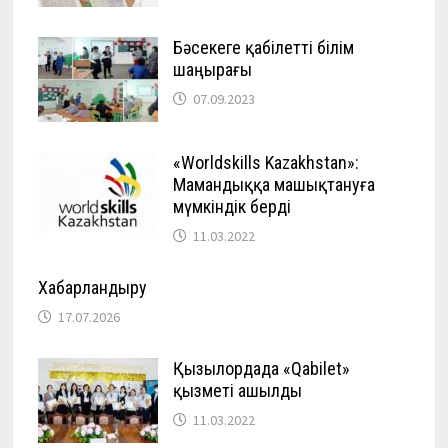
Бәсекеге қабілетті білім
шаңырағы
07.09.2023
«Worldskills Kazakhstan»:
Мамандыққа машықтануға
мүмкіндік берді
11.03.2022
Хабарландыру
17.07.2026
Қызылордада «Qabilet»
қызметі ашылды
11.03.2022