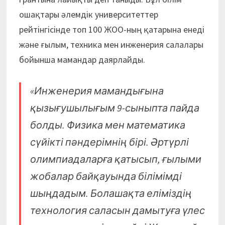
ошақтары әлемдік университеттер
рейтінгісінде топ 100 ЖОО-ның қатарына енеді
және ғылым, техника мен инженерия салалары
бойынша мамандар даярлайды.
«Инженерия мамандығына
қызығушылығым 9-сыныпта пайда
болды. Физика мен математика
сүйікті пәндерімнің бірі. Әртүрлі
олимпиадаларға қатысып, ғылыми
жобалар байқауында білімімді
шыңдадым. Болашақта еліміздің
технология саласын дамытуға үлес