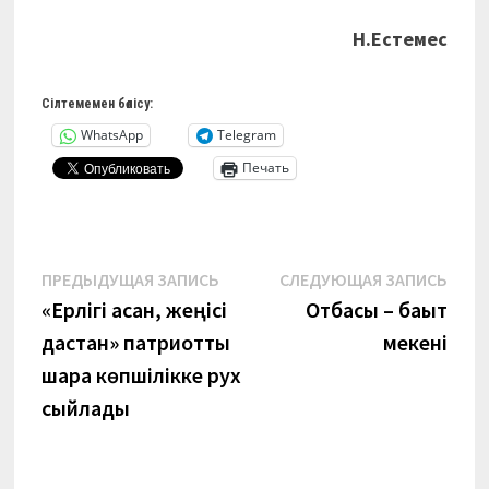
Н.Естемес
Сілтемемен бөлісу:
WhatsApp
Telegram
Печать
Навигация
Предыдущая
Сле
ПРЕДЫДУЩАЯ ЗАПИСЬ
СЛЕДУЮЩАЯ ЗАПИСЬ
запись:
запи
«Ерлігі асқан, жеңісі
Отбасы – бақыт
по
дастан» патриоттық
мекені
записям
шара көпшілікке рух
сыйлады