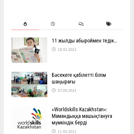
11 жылды абыроймен өтедік…
18.03.2022
Бәсекеге қабілетті білім
шаңырағы
07.09.2023
«Worldskills Kazakhstan»:
Мамандыққа машықтануға
мүмкіндік берді
11.03.2022