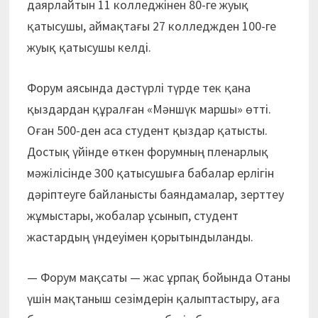
даярлайтын 11 колледжінен 80-ге жуық
қатысушы, аймақтағы 27 колледжден 100-ге
жуық қатысушы келді.
Форум аясында дәстүрлі түрде тек қана
қыздардан құралған «Мәншүк маршы» өтті.
Оған 500-ден аса студент қыздар қатысты.
Достық үйінде өткен форумның пленарлық
мәжілісінде 300 қатысушыға бабалар ерлігін
дәріптеуге байланысты баяндамалар, зерттеу
жұмыстары, жобалар ұсынып, студент
жастардың үндеуімен қорытындыланды.
— Форум мақсаты — жас ұрпақ бойында Отаны
үшін мақтаныш сезімдерін қалыптастыру, аға