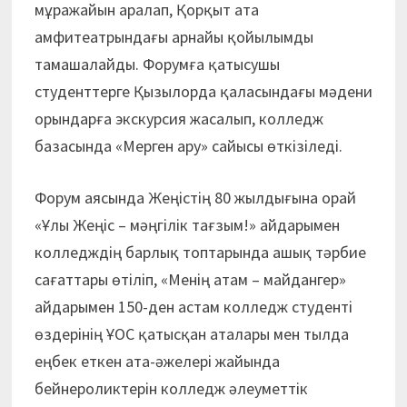
мұражайын аралап, Қорқыт ата
амфитеатрындағы арнайы қойылымды
тамашалайды. Форумға қатысушы
студенттерге Қызылорда қаласындағы мәдени
орындарға экскурсия жасалып, колледж
базасында «Мерген ару» сайысы өткізіледі.
Форум аясында Жеңістің 80 жылдығына орай
«Ұлы Жеңіс – мәңгілік тағзым!» айдарымен
колледждің барлық топтарында ашық тәрбие
сағаттары өтіліп, «Менің атам – майдангер»
айдарымен 150-ден астам колледж студенті
өздерінің ҰОС қатысқан аталары мен тылда
еңбек еткен ата-әжелері жайында
бейнероликтерін колледж әлеуметтік