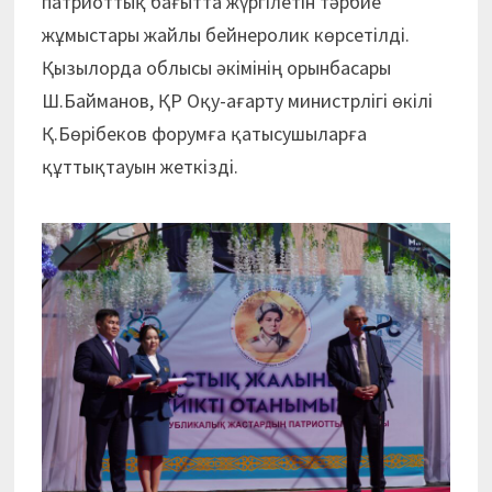
патриоттық бағытта жүргілетін тәрбие
жұмыстары жайлы бейнеролик көрсетілді.
Қызылорда облысы әкімінің орынбасары
Ш.Байманов, ҚР Оқу-ағарту министрлігі өкілі
Қ.Бөрібеков форумға қатысушыларға
құттықтауын жеткізді.