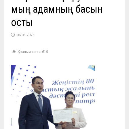
мың адамның басын
қосты
06.05.2025
Қаралым саны:
619