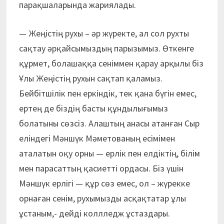
парақшаларында жариялады.
— Жеңістің рухы – әр жүректе, ал сол рухты
сақтау әрқайсымыздың парызымыз. Өткенге
құрмет, болашаққа сеніммен қарау арқылы біз
Ұлы Жеңістің рухын сақтап қаламыз.
Бейбітшілік пен еркіндік, тек қана бүгін емес,
ертең де біздің басты құндылығымыз
болатыны сөзсіз. Алаштың анасы атанған Сыр
еліндегі Мәншүк Мәметованың есімімен
аталатын оқу орны — ерлік пен елдіктің, білім
мен парасаттың қасиетті ордасы. Біз үшін
Мәншүк ерлігі — құр сөз емес, ол – жүрекке
орнаған сенім, рухымызды асқақтатар ұлы
ұстаным,- дейді коллледж ұстаздары.