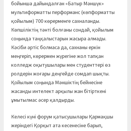
бойынша дайындалған «Батыр Мәншүк»
мультиформатты перформанс (көпформатты
қойылым) 700 көрерменге сахналанды.
Көпшіліктің тәнті болғаны сондай, қойылым
соңында таңқалыстарын жасыра алмады.
Кәсіби әртіс болмаса да, сахнаны еркін
меңгеріп, көрермен жүрегіне жол тапқан
колледж оқытушылары мен студенттері өз
ролдерін жоғары деңгейде сомдап шықты.
Қойылым соңында Мәншіктің бейнесіне
жасанды интелект арқылы жан бітірткені
ұмытылмас әсер қалдырды.
Келесі күні форум қатысушылары Қармақшы
жеріндегі Қорқыт ата кесенесіне барып,