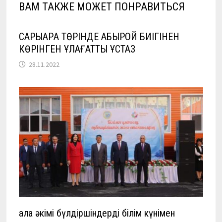
ВАМ ТАКЖЕ МОЖЕТ ПОНРАВИТЬСЯ
САРЫАРҚА ТӨРІНДЕ АБЫРОЙ БИІГІНЕН
КӨРІНГЕН ҰЛАҒАТТЫ ҰСТАЗ
28.11.2022
Қала әкімі бүлдіршіндерді білім күнімен