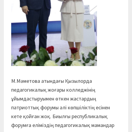
М.Мәметова атындағы Қызылорда
педагогикалық жоғары колледжінің
ұйымдастыруымен өткен жастардың
патриоттық форумы әлі көпшіліктің есінен
кете қойған жоқ. Биылғы республикалық
форумға еліміздің педагогикалық мамандар