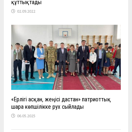
құттықтады
02.09.2022
«Ерлігі асқан, жеңісі дастан» патриоттық
шара көпшілікке рух сыйлады
06.05.2025