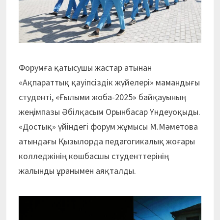
Форумға қатысушы жастар атынан
«Ақпараттық қауіпсіздік жүйелері» мамандығы
студенті, «Ғылыми жоба-2025» байқауының
жеңімпазы Әбілқасым Орынбасар Үндеуоқыды.
«Достық» үйіндегі форум жұмысы М.Мәметова
атындағы Қызылорда педагогикалық жоғары
колледжінің көшбасшы студенттерінің
жалынды ұранымен аяқталды.