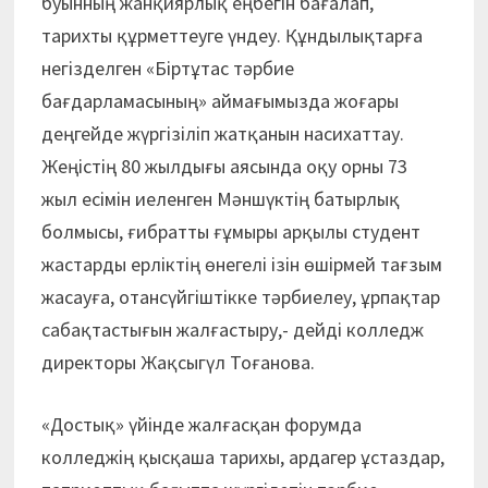
буынның жанқиярлық еңбегін бағалап,
тарихты құрметтеуге үндеу. Құндылықтарға
негізделген «Біртұтас тәрбие
бағдарламасының» аймағымызда жоғары
деңгейде жүргізіліп жатқанын насихаттау.
Жеңістің 80 жылдығы аясында оқу орны 73
жыл есімін иеленген Мәншүктің батырлық
болмысы, ғибратты ғұмыры арқылы студент
жастарды ерліктің өнегелі ізін өшірмей тағзым
жасауға, отансүйгіштікке тәрбиелеу, ұрпақтар
сабақтастығын жалғастыру,- дейді колледж
директоры Жақсыгүл Тоғанова.
«Достық» үйінде жалғасқан форумда
колледжің қысқаша тарихы, ардагер ұстаздар,