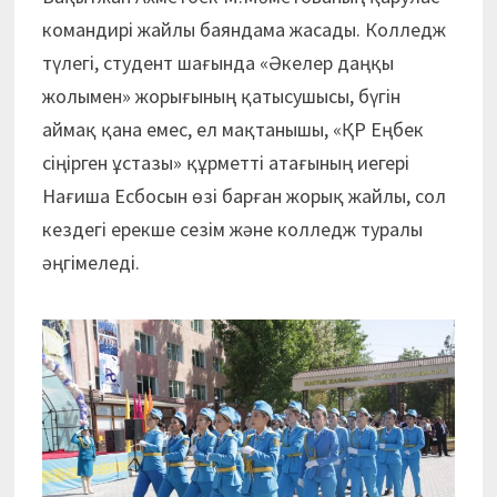
командирі жайлы баяндама жасады. Колледж
түлегі, студент шағында «Әкелер даңқы
жолымен» жорығының қатысушысы, бүгін
аймақ қана емес, ел мақтанышы, «ҚР Еңбек
сіңірген ұстазы» құрметті атағының иегері
Нағиша Есбосын өзі барған жорық жайлы, сол
кездегі ерекше сезім және колледж туралы
әңгімеледі.