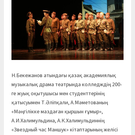
Н.Бекежанов атындағы қазақ академиялық
музыкалық драма театрында колледждің 200-
ге жуық оқытушысы мен студенттерінің
қатысуымен Т.Әліпқали, А.Мәметованың
«Мәңгілікке маздаған қыршын ғұмыр»,
А.И.Халимульдина, А.К.Халимульдиннің
«Звездный час Маншук» кітаптарының желісі