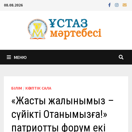
Перейти
08.08.2026
к
содержимому
МЕНЮ
БІЛІМ
/
КӘСІПТІК САЛА
«Жастық жалынымыз –
сүйікті Отанымызға!»
патриоттық форум екі