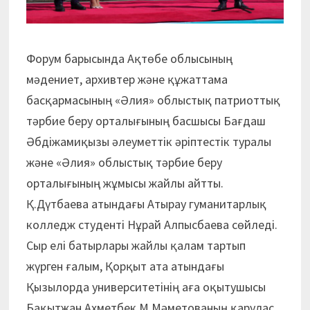
Форум барысында Ақтөбе облысының
мәдениет, архивтер және құжаттама
басқармасының «Әлия» облыстық патриоттық
тәрбие беру орталығының басшысы Бағдаш
Әбдіжамиқызы әлеуметтік әріптестік туралы
және «Әлия» облыстық тәрбие беру
орталығының жұмысы жайлы айтты.
Қ.Дүтбаева атындағы Атырау гуманитарлық
колледж студенті Нұрай Алпысбаева сөйледі.
Сыр елі батырлары жайлы қалам тартып
жүрген ғалым, Қорқыт ата атындағы
Қызылорда университетінің аға оқытушысы
Бақытжан Ахметбек М.Мәметованың қарулас