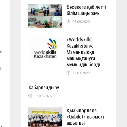
Бәсекеге қабілетті
білім шаңырағы
07.09.2023
«Worldskills
Kazakhstan»:
.
Мамандыққа
машықтануға
мүмкіндік берді
я
11.03.2022
Хабарландыру
17.07.2026
Қызылордада
«Qabilet» қызметі
ашылды
ы