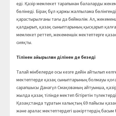
еді. Қазір мемлекет тарапынан балаларды жеке
бөлінеді. Бірақ бұл қаржы жалпылама бөлінгенд
қарастырылғаны тағы да беймәлім. Ал, жекемен
қалдырып, қазақ сыныптарының қысқарып қалға
мемлекет реттеп, жекеменшік мектептерге қазақ
сияқты.
Тілінен айырылған ділінен де безеді
Талай мінбелерде осы кезге дейін айтылып келг
мектептерде қазақ сыныптарының болмауы қоғам
сарапшысы Данагүл Смақованың айтуынша, қазір
жылда қазақ тілінде мектеп бітіретін түлектер
Қазақстанда тұратын халықтың 69 пайызы қазақ,
және аралас мектептердегі шәкірттердің басым 