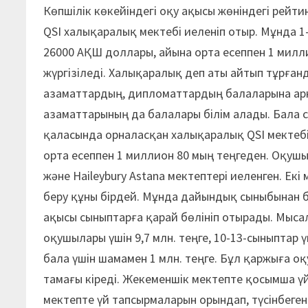
Көпшілік көкейіндегі оқу ақысы жөніндегі рейт
QSI халықаралық мектебі иеленіп отыр. Мұнда 1
26000 АҚШ доллары, айына орта есеппен 1 милли
жүргізіледі. Халықаралық деп аты айтып тұрғанд
азаматтардың, дипломаттардың балаларына арн
азаматтарының да балалары білім алады. Бала с
қаласында орналасқан халықаралық QSI мектебі
орта есеппен 1 миллион 80 мың теңгеден. Оқушы 
және Haileybury Astana мектептері иеленген. Екі 
беру құны бірдей. Мұнда дайындық сыныбынан ба
ақысы сыныптарға қарай бөлініп отырады. Мысал
оқушылары үшін 9,7 млн. теңге, 10-13-сыныптар ү
бала үшін шамамен 1 млн. теңге. Бұл қаржыға оқ
тамағы кіреді. Жекеменшік мектепте қосымша үй
мектепте үй тапсырмаларын орындап, түсінбеге