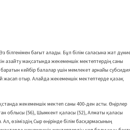
Өз білгенімен бағыт алады. Бұл білім саласына жат дүние
ін азайту мақсатында жекеменшік мектептердің саны
 баратын кейбір балалар үшін мемлекет арнайы субсиди
ай жасап отыр. Алайда жекеменшік мектептерде қазақ
ақстанда жекеменшік мектеп саны 400-ден асты. Өңірлер
ан облысы (56), Шымкент қаласы (52), Алматы қаласы
н. Ал, өзіміздің Сыр өңірінде білім басқармасының
 аймақтарда жекеменшік мектептердің көп болуының баст