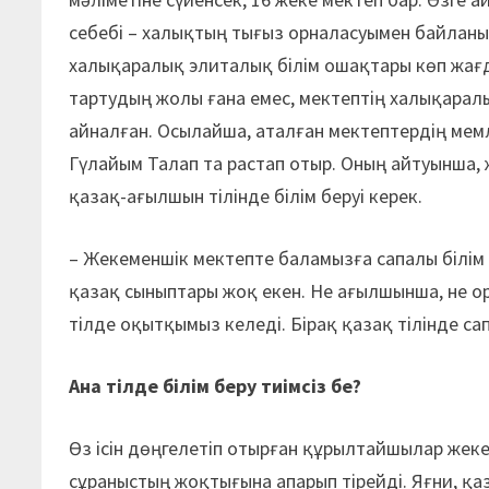
себебі – халықтың тығыз орналасуымен байланы
халықаралық элиталық білім ошақтары көп жағда
тартудың жолы ғана емес, мектептің халықаралы
айналған. Осылайша, аталған мектептердің мемл
Гүлайым Талап та растап отыр. Оның айтуынша,
қазақ-ағылшын тілінде білім беруі керек.
– Жекеменшік мектепте баламызға сапалы білім 
қазақ сыныптары жоқ екен. Не ағылшынша, не о
тілде оқытқымыз келеді. Бірақ қазақ тілінде сап
Ана тілде білім беру тиімсіз бе?
Өз ісін дөңгелетіп отырған құрылтайшылар же
сұраныстың жоқтығына апарып тірейді. Яғни, қа