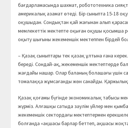
бағдарламасында шахмат, робототехника сияқты
америкалық азамат өтеді. Бір сыныпта 15-18 оқ
оқушыдан. Сондықтан қай жағынан алып қарасақ 
мемлекеттік мектепте оқыған оқушы қосымша ре
оқыту шығыны жекеменшік мектеппен бірдей бо
– Қазақ сыныптары тек қазақ ұлтына ғана кере
береді. Сондай-ақ, жекеменшік мектептерде ба
жағдайы нашар. Олар баланың болашағы үшін са
томалаққа жұмсағанды жөн санайды. Қаржылық 
Қазақ қоғамы бүгінде экономикалық табысы мен 
жүрміз. Алғашқы сатыда зәулім үйлер мен қымбат
жекеменшік сектордағы мектептермен ерекшелен
болғанда «ақшасы барлар беттеп, ақшасы жоқтар