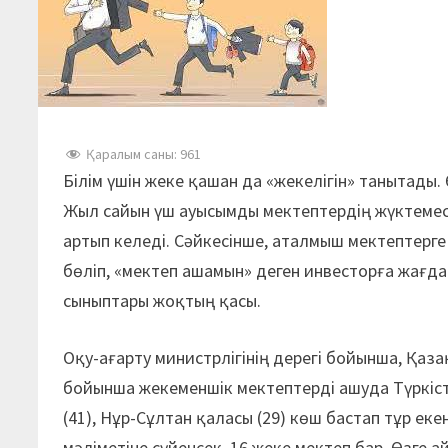
Қаралым саны:
961
Білім үшін жеке қашан да «жекелігін» танытады. 
Жыл сайын үш ауысымды мектептердің жүктемес
артып келеді. Сәйкесінше, аталмыш мектептерге
бөліп, «мектеп ашамын» деген инвесторға жағд
сыныптары жоқтың қасы.
Оқу-ағарту министрлігінің дерегі бойынша, Қаз
бойынша жекеменшік мектептерді ашуда Түркіст
(41), Нұр-Сұлтан қаласы (29) көш бастап тұр еке
мәліметіне сүйенсек, 16 жеке мектеп бар. Өзге