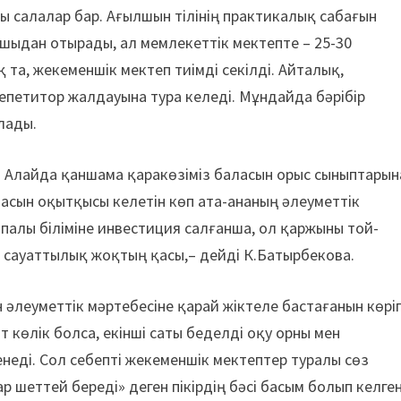
 салалар бар. Ағылшын тілінің практикалық сабағын
ушыдан отырады, ал мемлекеттік мектепте – 25-30
та, жекеменшік мектеп тиімді секілді. Айталық,
петитор жалдауына тура келеді. Мұндайда бәрібір
лады.
к. Алайда қаншама қаракөзіміз баласын орыс сыныптарын
ласын оқытқысы келетін көп ата-ананың әлеуметтік
палы біліміне инвестиция салғанша, ол қаржыны той-
сауаттылық жоқтың қасы,– дейді К.Батырбекова.
әлеуметтік мәртебесіне қарай жіктеле бастағанын көрі
 көлік болса, екінші саты беделді оқу орны мен
еді. Сол себепті жекеменшік мектептер туралы сөз
 шеттей береді» деген пікірдің бәсі басым болып келге