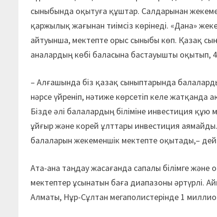
сыныбында оқытуға құштар. Салдарынан жекеме
қаржылық жағынан тиімсіз көрінеді. «Дана» же
айтуынша, мектепте орыс сыныбы көп. Қазақ сын
аналардың көбі баласына бастауышты оқытып, 4-
– Алғашында біз қазақ сыныптарында балаларды
нәрсе үйреніп, нәтиже көрсетіп келе жатқанда а
Бізде әлі балалардың біліміне инвестиция құю 
ұйғыр және корей ұлттары инвестиция аямайды.
балаларын жекеменшік мектепте оқытады,– дей
Ата-ана таңдау жасағанда сапалы білімге және оқ
мектептер ұсынатын баға диапазоны әртүрлі. А
Алматы, Нұр-Сұлтан мегаполистерінде 1 миллио