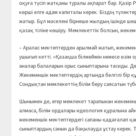
оқуға түсіп жатқаны туралы ақпарат бар. Қазі
көрші елге адам капиталы керек. Біздің түлекте
жатыр. Бұл мәселені бірнеше жылдың ішінде ше
қазақ тіліне көшіру. Мемлекеттік болсын, жекеме
– Аралас мектептерден арылмай жатып, жекеме
ушығып кетті. «Қазақша білмеймін немесе өзім о
аналар балаларын орыс сыныптарына тасиды. Дег
Жекеменшік мектептердің артында белгілі бір 
Сондықтан мемлекеттің білім беру саясатын түбе
Шынымен де, егер мемлекет тарапынан жекемен
алмаса, білім ордалары идеология құралына айн
жекеменшік мектептердегі сапаны қадағалап қан
сыныптардың санын да бақылауда ұстау керек. Т