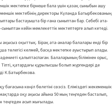
ншік мектепке бірнеше бала үшін қазақ сыныбын ашу
кеменшік мектебінің директоры Күләнда Батырбекованың
ыптары бастауышта бір ғана сыныптан бар. Себебі ата-
сыныптан кейін мемлекеттік мектептерге алып кетеді.
 ақысыз оқыттық. Бірақ ата-аналар балалары енді бір
қша төлегісі келмей, басқа мектепке ауыстырып алады.
мәдениеті қалыптаспаған. Балаларының білімінен орыс,
 Тіпті, қатардағы құрылысшы болып жүргендері де
ді К.Батырбекова.
у бағасына көңіл бөлетіні сөзсіз. Еліміздегі жекеменшік
ймақтарда оқу ақысы айына 50 мың теңгеден басталып,
н теңгеден асып жығылады.