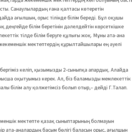
сты. Санаулылардың ғана қалтасы көтеретін
йда ағылшын, орыс тілінде білім береді. Бұл оқушы
қ деңгейде білім беретінін дәлелдейтін көрсеткішке
екеттік тілде білім беруге құлығы жоқ. Мұны ата-ана
 жекеменшік мектептердің құрылтайшылары ең әуелі
бергіміз келіп, қызымызды 2-сыныпқа апардық. Алайда
рысша оқытуымыз керек. Ал, біз баламызды мемлекеттік
алы білім алу қолжетімсіз болып отыр,– дейді Г.Талап.
кеменшік мектепте қазақ сыныптарының болмауын
зір ата-аналардың басым бөлігі баласын орыс, ағылшын