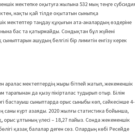
меншік мектепке оқытуға жылына 532 мың теңге субсиди
іктен, нақты қай тілде оқытатын сыныпқа
шік мектептер таңдау құқығын ата-аналардың өздеріне
нына бас та қатырмайды. Сондықтан бұл жүйені
 сыныптарын ашудың белгілі бір лимитін енгізу керек
ен аралас мектептердің жыры бітпей жатып, жекеменшік
 тарапынан да қызу пікірталас тудырып отыр. Білім
гі бастауыш сыныптарда орыс сыныбы көп, сәйкесінше 4-
дің саны күрт азаяды. 2020 жылғы статистика бойынша,
 орыс ұлтының үлесі – 18,27 пайыз. Сонда жекеменшік
бөлігі қазақ балалар деген сөз. Олардың көбі Ресейде