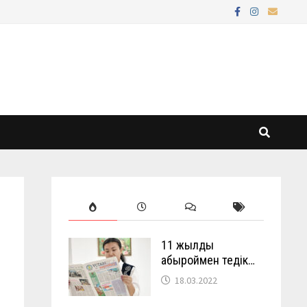
11 жылды
абыроймен өтедік…
18.03.2022