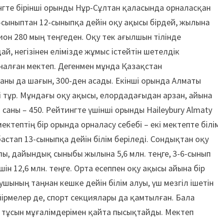
ингте бірінші орынды Нұр-Сұлтан қаласында орналасқан
-сыныптан 12-сыныпқа дейін оқу ақысы бірдей, жылына
он 280 мың теңгеден. Оқу тек ағылшын тілінде
ай, негізінен елімізде жұмыс істейтін шетелдік
алған мектеп. Дегенмен мұнда Қазақстан
аны да шағын, 300-ден асады. Екінші орында Алматы
 тұр. Мұндағы оқу ақысы, елордадағыдан арзан, айына
саны – 450. Рейтингте үшінші орынды Haileybury Almaty
мектептің бір орында орналасу себебі – екі мектепте білі
стап 13-сыныпқа дейін білім беріледі. Сондықтан оқу
ы, дайындық сыныбы жылына 5,6 млн. теңге, 3-6-сынып
шін 12,6 млн. теңге. Орта есеппен оқу ақысы айына бір
ушының таңнан кешке дейін білім алуы, үш мезгіл ішетін
ірмелер де, спорт секциялары да қамтылған. Бала
н тұсын мұғалімдерімен қайта пысықтайды. Мектеп