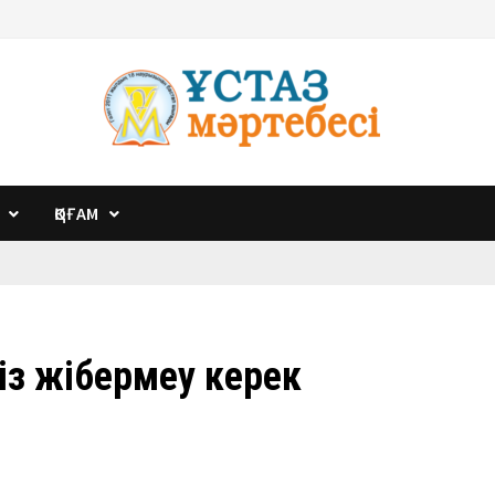
ҚОҒАМ
сіз жібермеу керек