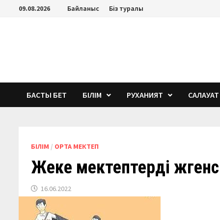
Перейти
09.08.2026
Байланыс
Біз туралы
к
содержимому
БАСТЫ БЕТ
БІЛІМ
РУХАНИЯТ
САЛАУАТ
БІЛІМ
/
ОРТА МЕКТЕП
Ж
еке мектептерді жүген
16.06.2022