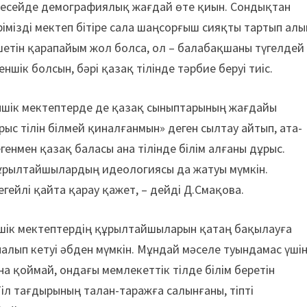
р Ресейде демографиялық жағдай өте қиын. Сондықтан
рімізді мектеп бітіре сала шаңсорғыш сияқты тартып алы
шетін қарапайым жол болса, ол – балабақшаны түгелдей
ншік болсын, бәрі қазақ тілінде тәрбие беруі тиіс.
ншік мектептерде де қазақ сыныптарының жағдайы
рыс тілін білмей қиналғанмын» деген сылтау айтып, ата-
енмен қазақ баласы ана тілінде білім алғаны дұрыс.
құрылтайшылардың идеологиясы да жатуы мүмкін.
гейлі қайта қарау қажет, – дейді Д.Смақова.
шік мектептердің құрылтайшыларын қатаң бақылауға
алып кетуі әбден мүмкін. Мұндай мәселе туындамас үші
а қоймай, ондағы мемлекеттік тілде білім беретін
іл тағдырының талан-таражға салынғаны, тіпті