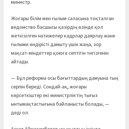
министр.
Жоғары білім мен ғылым саласына тоқталған
ведомство басшысы қазірдің өзінде қол
жеткізілген нәтижелер кадрлар даярлау және
ғылыми өндірісті дамыту үшін жаңа, зор
мақсат-міндеттер қоюға септігін тигізгенін
айтады.
— Бұл реформа осы бағыттардың дамуына тың
серпін береді. Сондай-ақ, жоғары
көрсеткіштер екі министрліктің тығыз
ынтымақтастығына байланысты болады, —
деді ол.
Асхат Аймағамбетов үш жылдың ішінде