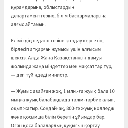
құрамдарына, облыстардың
департаменттеріне, білім басқармаларына
алғыс айтамын.
Еліміздің педагогтеріне қолдау көрсетіп,
бірлесіп атқарған жұмысы үшін алғысым
шексіз. Алда Жаңа Қазақстанның дамуы
жолында жаңа міндеттер мен мақсаттар тұр,
— деп түйіндеді министр.
— Жұмыс азайған жоқ, 1 млн.-ға жуық бала 10
мыңға жуық балабақшада тәлім-тәрбие алып,
оқып жатыр. Сондай-ақ, 800-ге жуық колледж
және қосымша білім беретін ұйымдар бар.
Оған қоса балалардың құқығын қорғау