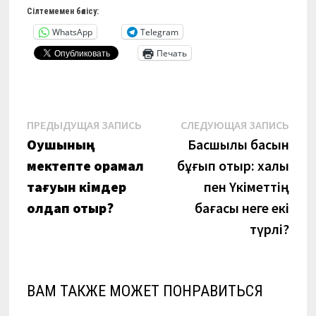
Сілтемемен бөлісу:
WhatsApp
Telegram
Печать
Навигация
Предыдущая
Сле
ПРЕДЫДУЩАЯ ЗАПИСЬ
СЛЕДУЮЩАЯ ЗАПИСЬ
запись:
запи
Оқушының
Басшылық басын
по
мектепте орамал
бұғып отыр: халық
записям
тағуын кімдер
пен Үкіметтің
қолдап отыр?
бағасы неге екі
түрлі?
ВАМ ТАКЖЕ МОЖЕТ ПОНРАВИТЬСЯ