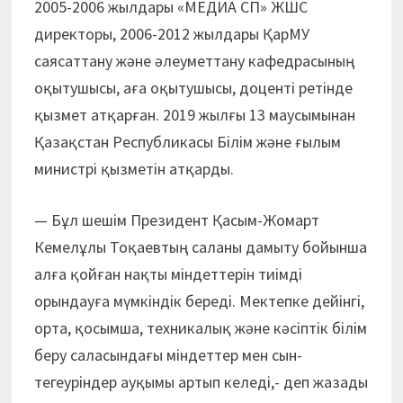
2005-2006 жылдары «МЕДИА СП» ЖШС
директоры, 2006-2012 жылдары ҚарМУ
саясаттану және әлеуметтану кафедрасының
оқытушысы, аға оқытушысы, доценті ретінде
қызмет атқарған. 2019 жылғы 13 маусымынан
Қазақстан Республикасы Білім және ғылым
министрі қызметін атқарды.
— Бұл шешім Президент Қасым-Жомарт
Кемелұлы Тоқаевтың саланы дамыту бойынша
алға қойған нақты міндеттерін тиімді
орындауға мүмкіндік береді. Мектепке дейінгі,
орта, қосымша, техникалық және кәсіптік білім
беру саласындағы міндеттер мен сын-
тегеуріндер ауқымы артып келеді,- деп жазады