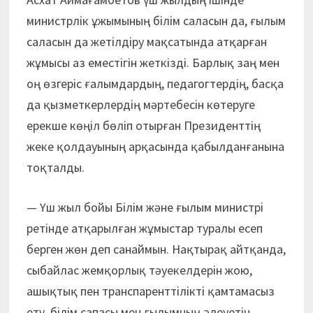
министрлік ұжымының білім саласын да, ғылым
саласын да жетілдіру мақсатында атқарған
жұмысы аз еместігін жеткізді. Барлық заң мен
оң өзгеріс ғалымдардың, педагогтердің, басқа
да қызметкерлердің мәртебесін көтеруге
ерекше көңіл бөліп отырған Президенттің
жеке қолдауының арқасында қабылданғанына
тоқталды.
— Үш жыл бойы Білім және ғылым министрі
ретінде атқарылған жұмыстар туралы есеп
берген жөн деп санаймын. Нақтырақ айтқанда,
сыбайлас жемқорлық тәуекелдерін жою,
ашықтық пен транспаренттілікті қамтамасыз
ету, білім сапасы мен ғылымның әлеуетін