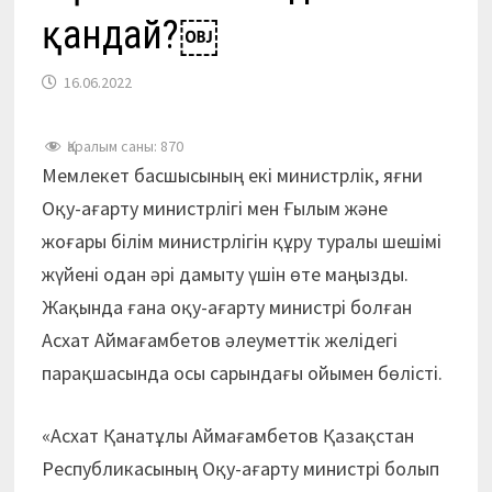
қандай?￼
16.06.2022
Қаралым саны:
870
Мемлекет басшысының екі министрлік, яғни
Оқу-ағарту министрлігі мен Ғылым және
жоғары білім министрлігін құру туралы шешімі
жүйені одан әрі дамыту үшін өте маңызды.
Жақында ғана оқу-ағарту министрі болған
Асхат Аймағамбетов әлеуметтік желідегі
парақшасында осы сарындағы ойымен бөлісті.
«Асхат Қанатұлы Аймағамбетов Қазақстан
Республикасының Оқу-ағарту министрі болып