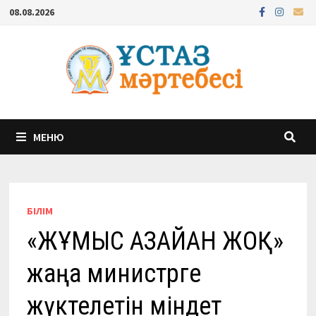
Перейти
08.08.2026
к
содержимому
МЕНЮ
БІЛІМ
«ЖҰМЫС АЗАЙҒАН ЖОҚ»
жаңа министрге
жүктелетін міндет