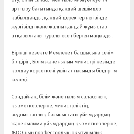
арттыру бағытында қандай шешімдер
қабылданды, қандай деректер негізінде
жүргізілді және жалпы қандай жұмыстар
атқарылғаны туралы есеп берген маңызды.
Бірінші кезекте Мемлекет басшысына сенім
білдіріп, Білім және ғылым министрі кезімде
қолдау көрсеткені үшін алғысымды білдіргім
келеді.
Сондай-ақ, білім және ғылым саласының
қызметкерлеріне, министрліктің,
ведомстволық бағыныстағы ұйымдардың
және ғылыми ұйымдардың қызметкерлеріне,
ЖОО-ның профессорлық-оқытушылық