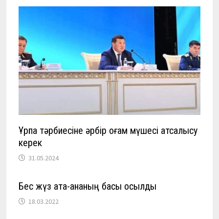
Ұрпақ тәрбиесіне әрбір қоғам мүшесі атсалысу
керек
31.05.2024
Бес жүз ата-ананың басы қосылды
18.03.2022