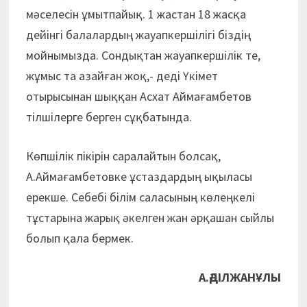
мәселесін ұмытпайық. 1 жастан 18 жасқа
дейінгі балалардың жауапкершілігі біздің
мойнымызда. Сондықтан жауапкершілік те,
жұмыс та азайған жоқ,- деді Үкімет
отырысынан шыққан Асхат Аймағамбетов
тілшілерге берген сұқбатында.
Көпшілік пікірін саралайтын болсақ,
А.Аймағамбетовке ұстаздардың ықыласы
ерекше. Себебі білім саласының көлеңкелі
тұстарына жарық әкелген жан әрқашан сыйлы
болып қала бермек.
А.ӘДІЛЖАНҰЛЫ