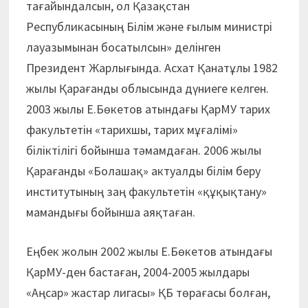
тағайындалсын, ол Қазақстан
Республикасының Білім және ғылым министрі
лауазымынан босатылсын» делінген
Президент Жарлығында. Асхат Қанатұлы 1982
жылы Қарағанды облысында дүниеге келген.
2003 жылы Е.Бөкетов атындағы ҚарМУ тарих
факультетін «тарихшы, тарих мұғалімі»
біліктілігі бойынша тәмамдаған. 2006 жылы
Қарағанды «Болашақ» актуалды білім беру
институтының заң факультетін «құқықтану»
мамандығы бойынша аяқтаған.
Еңбек жолын 2002 жылы Е.Бөкетов атындағы
ҚарМУ-ден бастаған, 2004-2005 жылдары
«Аңсар» жастар лигасы» ҚБ төрағасы болған,