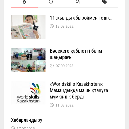
11 жылды абыроймен өтедік…
18.03.2022
Бәсекеге қабілетті білім
шаңырағы
07.09.2023
«Worldskills Kazakhstan»:
Мамандыққа машықтануға
мүмкіндік берді
11.03.2022
Хабарландыру
17.07.2026