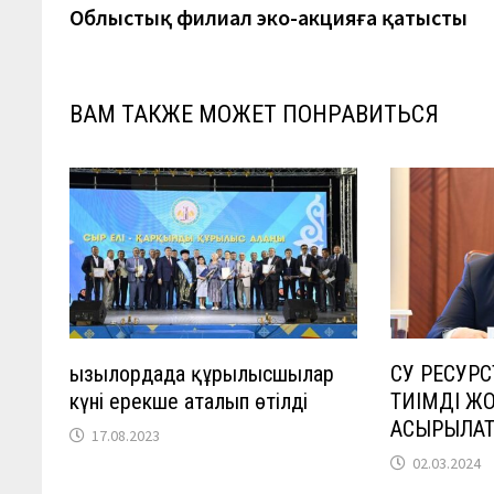
запись:
Облыстық филиал эко-акцияға қатысты
по
записям
ВАМ ТАКЖЕ МОЖЕТ ПОНРАВИТЬСЯ
Қызылордада құрылысшылар
СУ РЕСУР
күні ерекше аталып өтілді
ТИІМДІ ЖО
АСЫРЫЛА
17.08.2023
02.03.2024