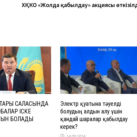
ХҚКО «Жолда қабылдау» акциясы өткізілд
СТАРЫ САЛАСЫНДА
Электр қуатына тәуелді
БАЛАР ІСКЕ
болудың алдын алу үшін
ТЫН БОЛАДЫ
қандай шаралар қабылдау
керек?
14.09.2024