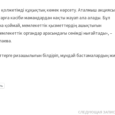
е қолжетімді құқықтық көмек көрсету. Аталмыш акциясы
арға кәсіби мамандардан нақты жауап ала алады. Бұл
на қоймай, мемлекеттік қызметтердің ашықтығын
емлекеттік органдар арасындағы сенімді нығайтады», –
лаева.
ттерге ризашылығын білдіріп, мұндай бастамалардың жи
ть
СЛЕДУЮЩАЯ ЗАПИ