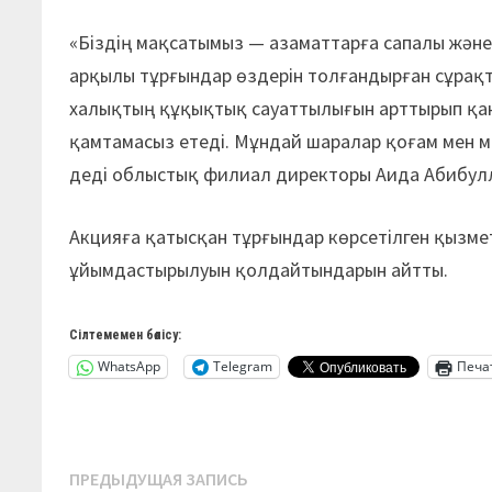
«Біздің мақсатымыз — азаматтарға сапалы жән
арқылы тұрғындар өздерін толғандырған сұрақт
халықтың құқықтық сауаттылығын арттырып қа
қамтамасыз етеді. Мұндай шаралар қоғам мен м
деді облыстық филиал директоры Аида Абибул
Акцияға қатысқан тұрғындар көрсетілген қызме
ұйымдастырылуын қолдайтындарын айтты.
Сілтемемен бөлісу:
WhatsApp
Telegram
Печа
Навигация
Предыдущая
ПРЕДЫДУЩАЯ ЗАПИСЬ