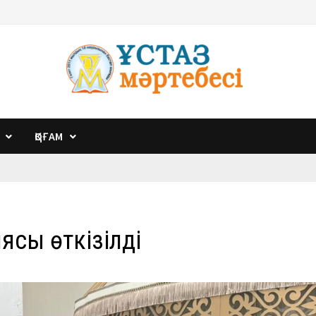
ҚОҒАМ
иясы өткізілді