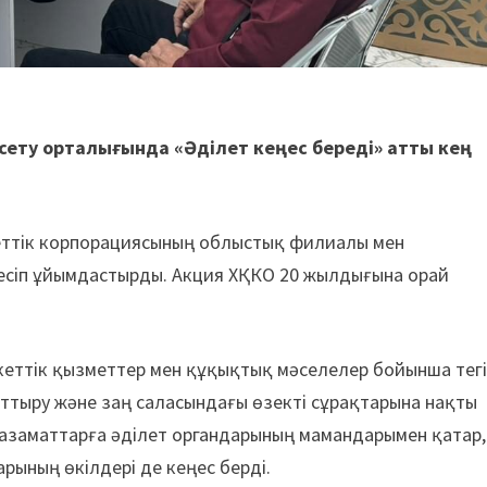
ету орталығында «Әділет кеңес береді» атты кең
еттік корпорациясының облыстық филиалы мен
есіп ұйымдастырды. Акция ХҚКО 20 жылдығына орай
кеттік қызметтер мен құқықтық мәселелер бойынша тег
ттыру және заң саласындағы өзекті сұрақтарына нақты
 азаматтарға әділет органдарының мамандарымен қатар,
рының өкілдері де кеңес берді.