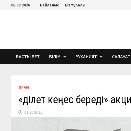
Перейти
06.08.2026
Байланыс
Біз туралы
к
содержимому
БАСТЫ БЕТ
БІЛІМ
РУХАНИЯТ
САЛАУАТ
ҚОҒАМ
«Әділет кеңес береді» акц
08.10.2025