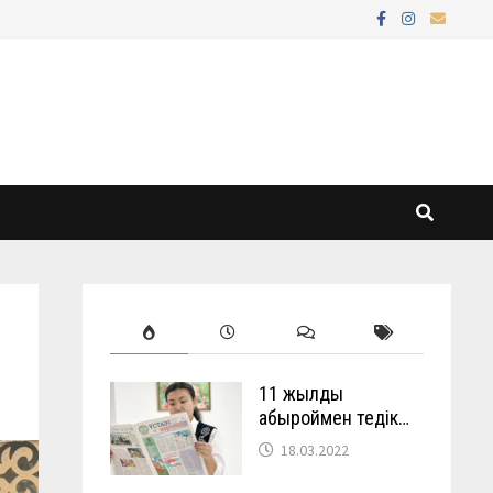
11 жылды
абыроймен өтедік…
18.03.2022