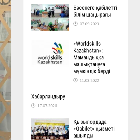
Бәсекеге қабілетті
білім шаңырағы
07.09.2023
«Worldskills
Kazakhstan»:
Мамандыққа
машықтануға
мүмкіндік берді
11.03.2022
Хабарландыру
17.07.2026
Қызылордада
«Qabilet» қызметі
ашылды