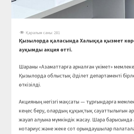
Қаралым саны:
281
Қызылорда қаласында Халыққа қызмет көрс
ауқымды акция өтті.
Шараны «Азаматтарға арналған үкімет» мемлек
Қызылорда облыстық Әділет департаменті бірл
өткізілді.
Акцияның негізгі мақсаты — тұрғындарға мемле
кеңес беру, олардың құқықтық сауаттылығын ар
жауап алуына мүмкіндік жасау. Шара барысында
нотариус және жеке сот орындаушылар палатала