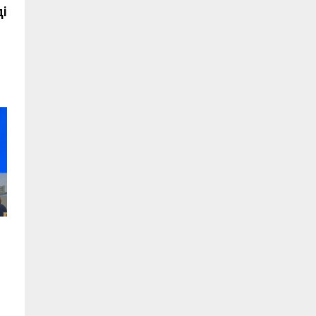
запись:
і