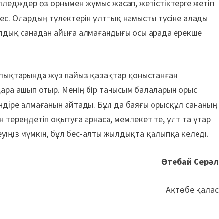
лледждер өз орнымен жұмыс жасап, жетістіктерге жетіп
ес. Олардың түлектерін ұлттық намысты түсіне алады
ұлдық санадан айыға алмағандығы осы арада ерекше
алықтарында жүз пайыз қазақтар қоныстанған
йқара ашып отыр. Менің бір танысым балаларын орыс
өндіре алмағанын айтады. Бұл да баяғы орысқұл сананың
н тереңдетіп оқытуға арнаса, мемлекет те, ұлт та ұтар
еуіңіз мүмкін, бұл бес-алты жылдықта қалыпқа келеді.
Өтебай Серәл
Ақтөбе қала