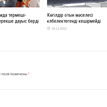
мда термеші-
Көгілдір отын мәселесі
ерекше дауыс берді
күлбелектегенді кешірмейді
02.12.2022
е поля помечены
*