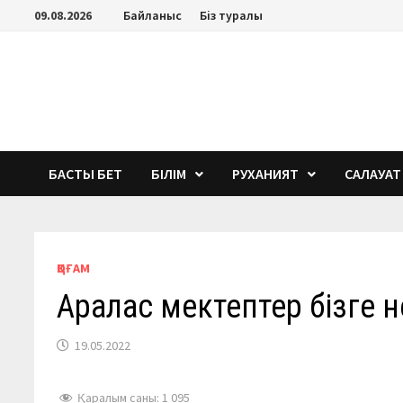
Перейти
09.08.2026
Байланыс
Біз туралы
к
содержимому
БАСТЫ БЕТ
БІЛІМ
РУХАНИЯТ
САЛАУАТ
ҚОҒАМ
Аралас мектептер бізге н
19.05.2022
Қаралым саны:
1 095