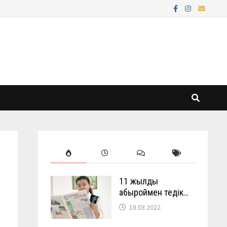
11 жылды
абыроймен өтедік…
18.03.2022