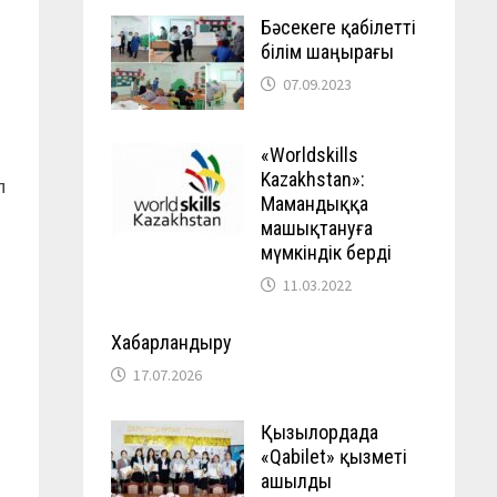
Бәсекеге қабілетті
білім шаңырағы
07.09.2023
«Worldskills
Kazakhstan»:
п
Мамандыққа
машықтануға
мүмкіндік берді
11.03.2022
Хабарландыру
17.07.2026
Қызылордада
«Qabilet» қызметі
ашылды