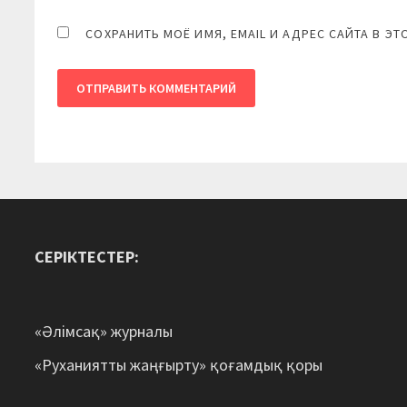
СОХРАНИТЬ МОЁ ИМЯ, EMAIL И АДРЕС САЙТА В 
СЕРІКТЕСТЕР:
«Әлімсақ» журналы
«Руханиятты жаңғырту» қоғамдық қоры