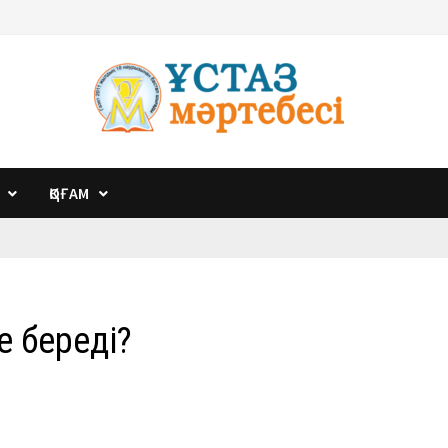
ҚОҒАМ
е береді?