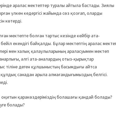
ерінде аралас мектептер туралы айтыла бастады. Зиялы
ырған үлкен кедергісі жайында сөз қозғап, оларды
ін көтерді.
ан мектепте болған тартыс кезінде кейбір ата-
бейіл екендігі байқалды. Бұлар мектептің аралас мекте
ілері мен халық қалаулыларының араласуымен мектеп
анарлығы, әлгі ата-аналардың отыз-қырықтар
рыс тіліне деген құлшыныстың басымдығы айтса
 құлдық санадан арыла алмағандығымыздың белгісі.
еді.
да оқитын қаракөздеріміздің болашағы қандай болады?
туге болады?