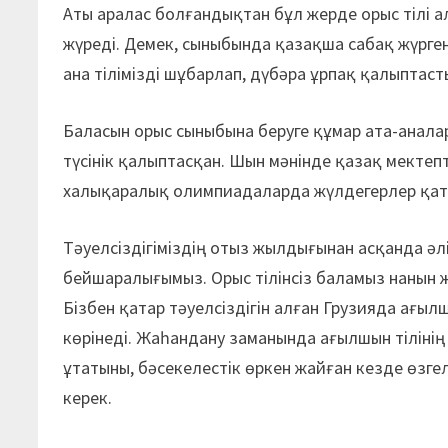
Аты аралас болғандықтан бұл жерде орыс тілі 
жүреді. Демек, сыныбында қазақша сабақ жүрге
ана тілімізді шұбарлап, дүбәра ұрпақ қалыптас
Баласын орыс сыныбына беруге құмар ата-анала
түсінік қалыптасқан. Шын мәнінде қазақ мектеп
халықаралық олимпиадаларда жүлдегерлер қата
Тәуелсіздігіміздің отыз жылдығынан асқанда ә
бейшаралығымыз. Орыс тілінсіз баламыз нанын ж
Бізбен қатар тәуелсіздігін алған Грузияда ағылш
көрінеді. Жаһандану заманында ағылшын тіліні
ұтатыны, бәсекелестік өркен жайған кезде өзг
керек.