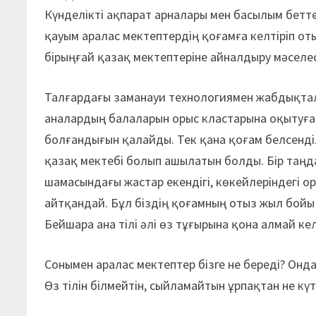
Күнделікті ақпарат арналары мен басылым бетт
қауым аралас мектептердің қоғамға келтіріп от
бірыңғай қазақ мектептеріне айналдыру мәселес
Талғардағы заманауи технологиямен жабдықталғ
аналардың балаларын орыс кластарына оқытуға 
болғандығын қалайды. Тек қана қоғам белсенд
қазақ мектебі болып ашылатын болды. Бір таңд
шамасындағы жастар екендігі, көкейлеріндегі о
айтқандай. Бұл біздің қоғамның отыз жыл бойы
Бейшара ана тілі әлі өз тұғырына қона алмай кел
Сонымен аралас мектептер бізге не береді? Он
Өз тілін білмейтін, сыйламайтын ұрпақтан не кү