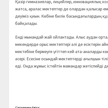
Қазір гимназиялар, лицейлер, инновациялық ко
жатса, аралас мектептер де олардан қалысар ем
деуіміз қиын. Көбіне билік басындағылардың қ
байқалады.
Енді мынандай жай ойлантады. Алыс аудан орт
мекендерде орыс мектептері әлі де есіктерін а
мектебіне бермеуге үгіттеп кей ата-аналарды к
әсері. Есесіне осындай мектептерді ағылшын тілі
еді. Онда жұмыс істейтін мамандар жетіспейді д
Сілтемемен бөлісу: