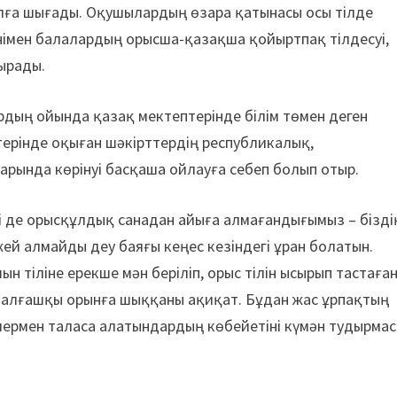
алға шығады. Оқушылардың өзара қатынасы осы тілде
німен балалардың орысша-қазақша қойыртпақ тілдесуі,
тырады.
рдың ойында қазақ мектептерінде білім төмен деген
терінде оқыған шәкірттердің республикалық,
рында көрінуі басқаша ойлауға себеп болып отыр.
лі де орысқұлдық санадан айыға алмағандығымыз – бізді
ей алмайды деу баяғы кеңес кезіндегі ұран болатын.
ын тіліне ерекше мән беріліп, орыс тілін ысырып тастаға
ң алғашқы орынға шыққаны ақиқат. Бұдан жас ұрпақтың
елермен таласа алатындардың көбейетіні күмән тудырмас