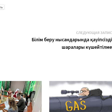
ть
СЛЕДУЮЩАЯ ЗАПИ
Білім беру нысандарында қауіпсізд
шаралары күшейтілме