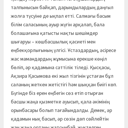
талпынысын байқап, дарындылардың даңғыл
жолға түсуіне де ықпал етті. Салмағы басым
білім саласының ауыр жүгін арқалап, бала
болашағына қатысты нақты шешімдер
шығаруы – көшбасшылық қасиеті мен
еңбекқорлығының үлгісі. Ұстаздардың, әсіресе
жас мамандардың жұмысына ерекше көңіл
бөліп, әр қадамына сәттілік тіледі. Қысқасы,
Ақзира Қасымова екі жыл тізгінін ұстаған бұл
саланың жеткен жетістігі һәм шыққан биігі көп.
Бүгінде біз ерен еңбегін сөз етіп отырған
басшы жаңа қызметке ауысып, қала әкімінің
орынбасары болып тағайындалды. Демек, әр
қадамын нық басып, әр сөзін дөп сөйлейтін
жан жаңа ортаны жатсынбай, жүктелген