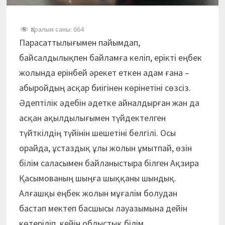
Қаралым саны:
664
Парасаттылығымен пайымдап,
байсалдылықпен байламға келіп, ерікті еңбек
жолында ерінбей әрекет еткен адам ғана –
абыройдың асқар биігінен көрінетіні сөзсіз.
Әдептілік әдебін әдетке айналдырған жан да
асқан ақылдылығымен түйдектелген
түйткілдің түйінін шешетіні белгілі. Осы
орайда, ұстаздық ұлы жолын ұмытпай, өзін
білім саласымен байланыстыра білген Ақзира
Қасымованың шыңға шыққаны шындық.
Алғашқы еңбек жолын мұғалім болудан
бастап мектеп басшысы лауазымына дейін
көтеріліп, кейін облыстық білім