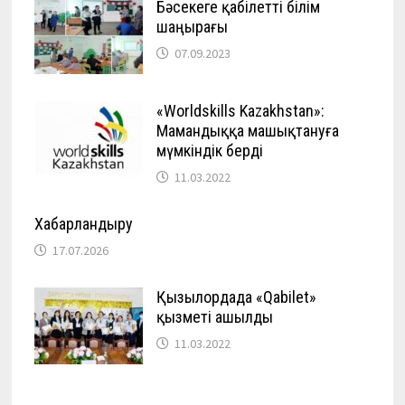
Бәсекеге қабілетті білім
шаңырағы
07.09.2023
«Worldskills Kazakhstan»:
Мамандыққа машықтануға
мүмкіндік берді
11.03.2022
Хабарландыру
17.07.2026
Қызылордада «Qabilet»
қызметі ашылды
11.03.2022