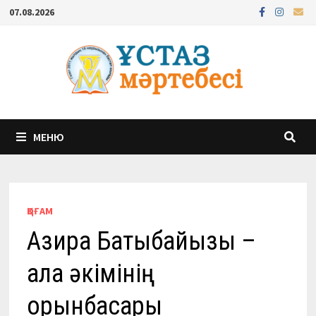
Перейти
07.08.2026
к
содержимому
МЕНЮ
ҚОҒАМ
Ақзира Бақтыбайқызы –
қала әкімінің
орынбасары