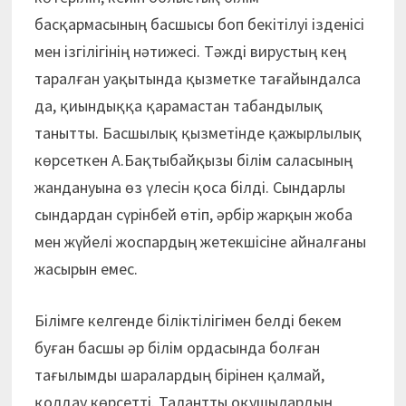
басқармасының басшысы боп бекітілуі ізденісі
мен ізгілігінің нәтижесі. Тәжді вирустың кең
таралған уақытында қызметке тағайындалса
да, қиындыққа қарамастан табандылық
танытты. Басшылық қызметінде қажырлылық
көрсеткен А.Бақтыбайқызы білім саласының
жандануына өз үлесін қоса білді. Сындарлы
сындардан сүрінбей өтіп, әрбір жарқын жоба
мен жүйелі жоспардың жетекшісіне айналғаны
жасырын емес.
Білімге келгенде біліктілігімен белді бекем
буған басшы әр білім ордасында болған
тағылымды шаралардың бірінен қалмай,
қолдау көрсетті. Талантты оқушылардың