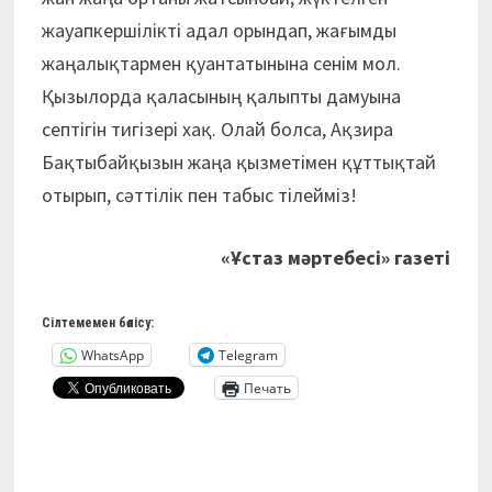
жауапкершілікті адал орындап, жағымды
жаңалықтармен қуантатынына сенім мол.
Қызылорда қаласының қалыпты дамуына
септігін тигізері хақ. Олай болса, Ақзира
Бақтыбайқызын жаңа қызметімен құттықтай
отырып, сәттілік пен табыс тілейміз!
«Ұстаз мәртебесі» газеті
Сілтемемен бөлісу:
WhatsApp
Telegram
Печать