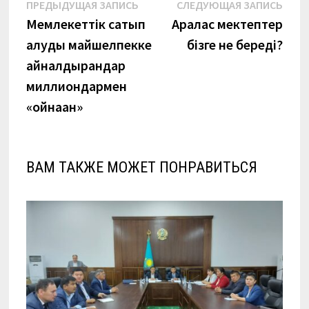
Навигация
Предыдущая
Сле
ПРЕДЫДУЩАЯ ЗАПИСЬ
СЛЕДУЮЩАЯ ЗАПИСЬ
запись:
запи
Мемлекеттік сатып
Аралас мектептер
по
алуды майшелпекке
бізге не береді?
записям
айналдырғандар
миллиондармен
«ойнаған»
ВАМ ТАКЖЕ МОЖЕТ ПОНРАВИТЬСЯ