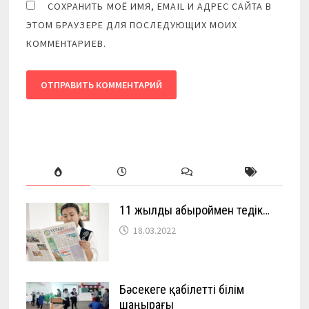
СОХРАНИТЬ МОЁ ИМЯ, EMAIL И АДРЕС САЙТА В
ЭТОМ БРАУЗЕРЕ ДЛЯ ПОСЛЕДУЮЩИХ МОИХ
КОММЕНТАРИЕВ.
11 жылды абыроймен өтедік…
18.03.2022
Бәсекеге қабілетті білім
шаңырағы