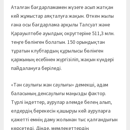
Аталған бағдарламамен жүзеге асып жатқан
кей жұмыстар аяқталуға жақын. Өткен жылы
ғана осы бағдарлама арқылы Талсуат және
Қарауылтөбе ауылдық округтеріне 511,3 млн.
теңге бөлінген болатын. 150 орындықтан
тұратын клубтардың құрылысы бөлінген
қаржының есебінен жүргізіліп, жақын күндері
пайдалануға беріледі.
«Тән саулығы жан саулығы» демекші, адам
баласының денсаулығы маңызды фактор.
Түрлі індеттер, аурулар әлемде белең алып,
елдердің берекесін қашыруы кей ауруларға
қажетті емнің даму жолынан тыс қалғандығын
көрсетеді. Дінде, мемлекеттердің