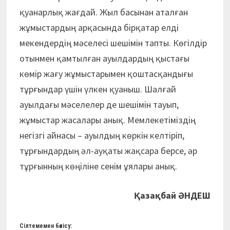
қуанарлық жағдай. Жыл басынан аталған
жұмыстардың арқасында бірқатар елді
мекендердің мәселесі шешімін тапты. Көгілдір
отынмен қамтылған ауылдардың қыстағы
көмір жағу жұмыстарымен қоштасқандығы
тұрғындар үшін үлкен қуаныш. Шалғай
ауылдағы мәселелер де шешімін тауып,
жұмыстар жасалары анық. Мемлекетіміздің
негізгі айнасы – ауылдың көркін келтіріп,
тұрғындардың әл-ауқаты жақсара берсе, әр
тұрғынның көңіліне сенім ұялары анық.
Қазақбай ӘНДЕШ
Сілтемемен бөлісу: