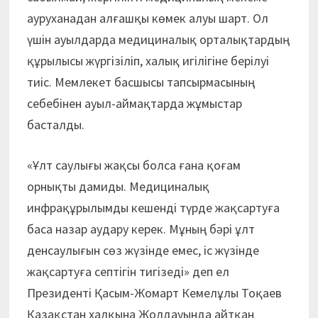
ауруханадан алғашқы көмек алуы шарт. Ол
үшін ауылдарда медициналық орталықтардың
құрылысы жүргізіліп, халық игілігіне берілуі
тиіс. Мемлекет басшысы тапсырмасының
себебінен ауыл-аймақтарда жұмыс­тар
басталды.
«Ұлт саулығы жақсы болса ғана қоғам
орнықты дамиды. Медициналық
инфрақұрылымды кешенді түрде жақсартуға
баса назар аудару керек. Мұның бәрі ұлт
денсаулығын сөз жүзінде емес, іс жүзінде
жақсартуға септігін тигізеді» деп ел
Президенті Қасым-Жомарт Кемелұлы Тоқаев
Қазақстан халқына Жолдауында айтқан