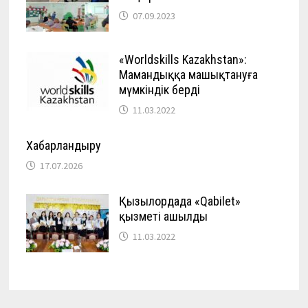
07.09.2023
«Worldskills Kazakhstan»:
Мамандыққа машықтануға
мүмкіндік берді
11.03.2022
Хабарландыру
17.07.2026
Қызылордада «Qabilet»
қызметі ашылды
11.03.2022