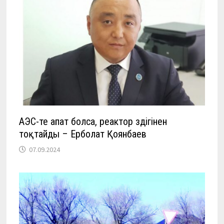
АЭС-те апат болса, реактор өздігінен
тоқтайды – Ерболат Қоянбаев
07.09.2024