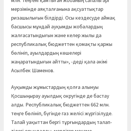
млн. теңгені қамтыған жобаның сапалы әрі
мерзімінде аяқталғанына ақсуаттықтар
ризашылығын білдірді. Осы кездесуде аймақ
басшысы мұндай ауқымды жобалардың
жалғасатындығын және келер жылы да
республикалық бюджеттен қомақты қаржы
бөлініп, ауылдардың көшелері
жаңаратындығын айтты», -деді қала әкімі
Асылбек Шаменов.
Ауқымды жұмыстардың қолға алынуы
Қосшыңырау ауылдық округінде де бастау
алды. Республикалық бюджеттен 662 млн.
теңге бөлініп, бүгінде газ желісі жүргізілуде.
Талай уақыттан бергі тұрғындардың талап-
тілегі орындалды, мердігер мекеме