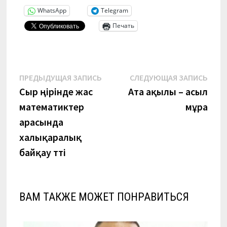
WhatsApp
Telegram
Печать
Навигация
Предыдущая
Сле
ПРЕДЫДУЩАЯ ЗАПИСЬ
СЛЕДУЮЩАЯ ЗАПИСЬ
запись:
запи
Сыр өңірінде жас
Ата ақылы – асыл
по
математиктер
мұра
записям
арасында
халықаралық
байқау өтті
ВАМ ТАКЖЕ МОЖЕТ ПОНРАВИТЬСЯ