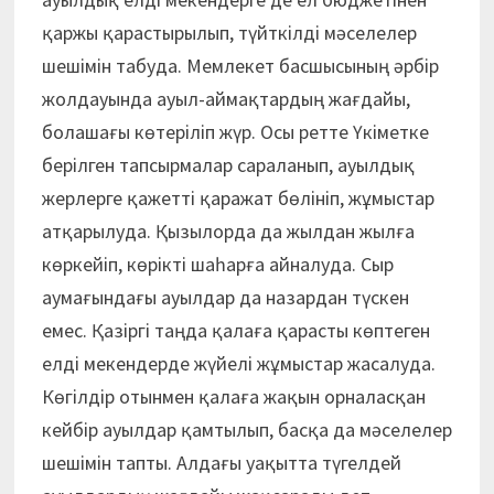
қаржы қарастырылып, түйткілді мәселелер
шешімін табуда. Мемлекет басшысының әрбір
жолдауында ауыл-аймақтардың жағдайы,
болашағы көтеріліп жүр. Осы ретте Үкіметке
берілген тапсырмалар сараланып, ауылдық
жерлерге қажетті қаражат бөлініп, жұмыс­тар
атқарылуда. Қызылорда да жылдан жылға
көркейіп, көрікті шаһарға айналуда. Сыр
аумағындағы ауылдар да назардан түскен
емес. Қазіргі таңда қалаға қарасты көптеген
елді мекендерде жүйелі жұмыстар жасалуда.
Көгілдір отынмен қалаға жақын орналасқан
кейбір ауылдар қамтылып, басқа да мәселелер
шешімін тапты. Алдағы уақытта түгелдей