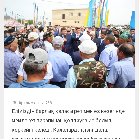
Қаралым саны:
758
Еліміздің барлық қаласы ретімен өз кезегінде
мемлекет тарапынан қолдауға ие болып,
көркейіп келеді. Қалалардың ізін шала,
ауылдық елді мекендерге де ел бюджетінен