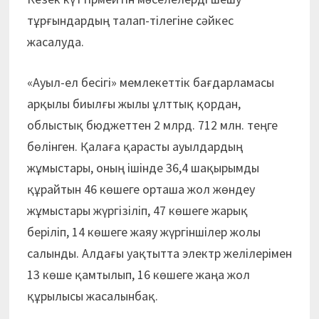
тұрғындардың талап-тілегіне сәйкес
жасалуда.
«Ауыл-ел бесігі» мемлекеттік бағдарламасы
арқылы биылғы жылы ұлттық қордан,
облыстық бюджеттен 2 млрд. 712 млн. теңге
бөлінген. Қалаға қарасты ауылдардың
жұмыстары, оның ішінде 36,4 шақырымды
құрайтын 46 көшеге орташа жол жөндеу
жұмыстары жүргізіліп, 47 көшеге жарық
беріліп, 14 көшеге жаяу жүргіншілер жолы
салынды. Алдағы уақтытта электр желілерімен
13 көше қамтылып, 16 көшеге жаңа жол
құрылысы жасалынбақ.