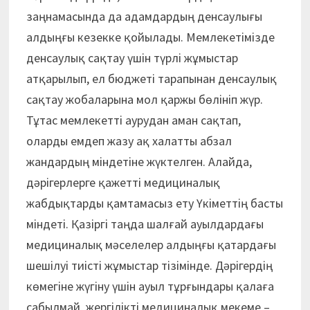
заңнамасында да адамдардың денсаулығы
алдыңғы кезекке қойылады. Мемлекетімізде
денсаулық сақтау үшін түрлі жұмыстар
атқарылып, ел бюджеті тарапынан денсаулық
сақтау жобаларына мол қаржы бөлініп жүр.
Тұтас мемлекетті аурудан аман сақтап,
оларды емдеп жазу ақ халатты абзал
жандардың міндетіне жүктелген. Алайда,
дәрігерлерге қажетті медициналық
жабдықтарды қамтамасыз ету Үкіметтің басты
міндеті. Қазіргі таңда шалғай ауылдардағы
медициналық мәселелер алдыңғы қатардағы
шешілуі тиісті жұмыстар тізімінде. Дәрігердің
көмегіне жүгіну үшін ауыл тұрғындары қалаға
сабылмай, жергілікті медициналық мекеме –