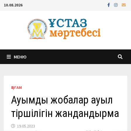
Перейти
10.08.2026
к
содержимому
МЕНЮ
ҚОҒАМ
Ауқымды жобалар ауыл
тіршілігін жандандырмақ
19.05.2023