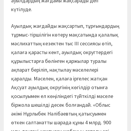
ауылдардың жағдайы жақсарады деп
күтілуде.
Ауылдық жағдайды жақсартып, тұрғындардың
тұрмыс-тіршілігін көтеру мақсатында қалалық
мәслихаттың кезектен тыс ІІІ сессиясы өтіп,
қалаға қарас­ты кент, ауылдық округтердегі
құрылыстарға бөлінген қаржылар туралы
ақпарат беріліп, нақтылау мәселелері
қаралды. Мәселен, қалаға іргелес жатқан
Ақсуат ауылдық округінің көгілдір отынға
қосылуымен ел көңіліндегі түйткілді мәселе
біржола шешілді десек болғандай. «Облыс
әкімі Нұрлыбек Нәлібаевтың қатысуымен
өткен салтанатты шарада құны 4 млрд. 900