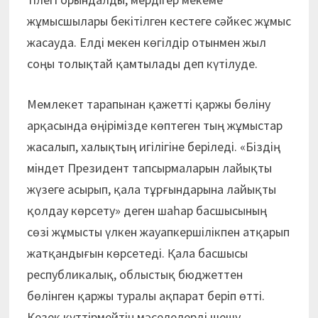
жұмысшылары бекітілген кестеге сәйкес жұмыс
жасауда. Елді мекен көгілдір отынмен жыл
соңы толықтай қамтылады деп күтілуде.
Мемлекет тарапынан қажетті қаржы бөліну
арқасында өңірімізде көптеген тың жұмыс­тар
жасалып, халықтың игілігіне беріледі. «Біздің
міндет Президент тапсырмаларын лайықты
жүзеге асырып, қала тұрғындарына лайықты
қолдау көрсету» деген шаһар басшысының
сөзі жұмысты үлкен жауапкершілікпен атқарып
жатқандығын көрсетеді. Қала басшысы
респуб­ликалық, облыстық бюджеттен
бөлінген қаржы туралы ақпарат беріп өтті.
Кезек күттірмейтін мәселелерді шешу