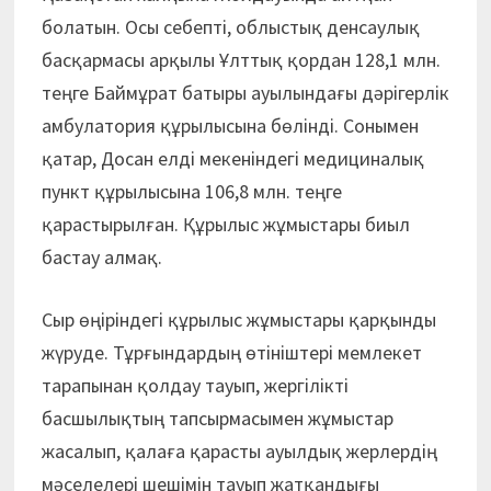
болатын. Осы себепті, облыстық денсаулық
басқармасы арқылы Ұлттық қордан 128,1 млн.
теңге Баймұрат батыры ауылындағы дәрігерлік
амбулатория құрылысына бөлінді. Сонымен
қатар, Досан елді мекеніндегі медициналық
пункт құрылысына 106,8 млн. теңге
қарастырылған. Құрылыс жұмыс­тары биыл
бастау алмақ.
Сыр өңіріндегі құрылыс жұмыстары қарқынды
жүруде. Тұрғындардың өтініштері мемлекет
тарапынан қолдау тауып, жергілікті
басшылықтың тапсырмасымен жұмыстар
жасалып, қалаға қарасты ауылдық жерлердің
мәселелері шешімін тауып жатқандығы