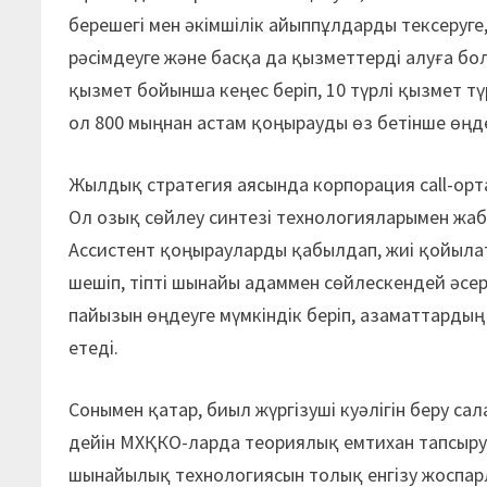
берешегі мен әкімшілік айыппұлдарды тексеруге,
рәсімдеуге және басқа да қызметтерді алуға бо
қызмет бойынша кеңес беріп, 10 түрлі қызмет тү
ол 800 мыңнан астам қоңырауды өз бетінше өңде
Жылдық стратегия аясында корпорация call-орт
Ол озық сөйлеу синтезі технологияларымен жаб
Ассистент қоңырауларды қабылдап, жиі қойылат
шешіп, тіпті шынайы адаммен сөйлескендей әс
пайызын өңдеуге мүмкіндік беріп, азаматтарды
етеді.
Сонымен қатар, биыл жүргізуші куәлігін беру с
дейін МХҚКО-ларда теориялық емтихан тапсыру к
шынайылық технологиясын толық енгізу жоспарл