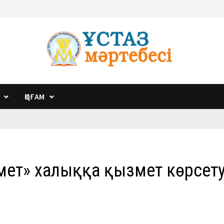
ҚОҒАМ
кімет» халыққа қызмет көрсет