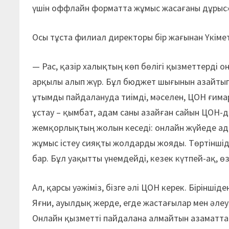
үшін оффлайн форматта жұмыс жасағаны дұрыс»
Осы тұста филиал директоры бір жағынан Үкімет
— Рас, қазір халықтың көп бөлігі қызметтерді о
арқылы алып жүр. Бұл бюджет шығынын азайтып,
ұтымды пайдалануда тиімді, мәселен, ЦОН ғима
ұстау – қымбат, адам саны азайған сайын ЦОН-д
жемқорлықтың жолын кеседі: онлайн жүйеде ада
жұмыс істеу сияқты жолдарды жояды. Төртіншіде
бар. Бұл уақытты үнемдейді, кезек күтпей-ақ, ө
Ал, қарсы уәжіміз, бізге әлі ЦОН керек. Бірінші
Яғни, ауылдық жерде, егде жастағылар мен әле
Онлайн қызметті пайдалана алмайтын азаматтар 