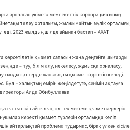
рға арналған үкімет» мемлекеттік корпорациясының
(зейнетақы төлеу орталығы, жылжымайтын мүлік орталығы
уі еді. 2023 жылдың шілде айынан бастап – АХАТ
 көрсетілетін қызмет сапасын жаңа деңгейге шығарды.
еңінде – туу, білім алу, некелесу, жұмысқа орналасу,
алу сынды сәттерде жан-жақты қызмет көрсетіп келеді.
. Бұл – халықтың өмірін жеңілдетуге, сенімін ақтауға
 директоры Аида Әбибуллаева.
атысты пікір айтылып, ол тек мекеме қызметкерлерін
ынушылар керекті қызмет түрлерін орталыққа келіп
шін айтарлықтай проблема тудырмас, бірақ үлкен кісіле