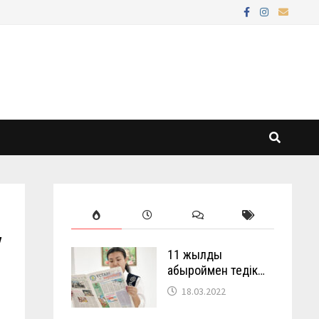
у
11 жылды
абыроймен өтедік…
18.03.2022