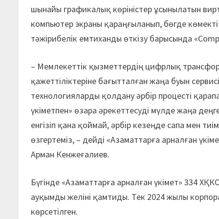
шынайы графикалық көріністер ұсынылатын вирту
компьютер экраны қараңғыланып, бөгде көмекті
тәжірибелік емтиханды өткізу барысында «Comput
– Мемлекеттік қызметтердің цифрлық трансформ
қажеттіліктеріне бағытталған жаңа буын сервис
технологияларды қолдану әрбір процесті қарапай
үкіметпен» өзара әрекеттесуді мүлде жаңа деңг
енгізіп қана қоймай, әрбір кезеңде сапа мен тиім
өзгертеміз, – дейді «Азаматтарға арналған үкі
Арман Кенжеғалиев.
Бүгінде «Азаматтарға арналған үкімет» 334 ХҚ
ауқымды желіні қамтиды. Тек 2024 жылы корпо
көрсетілген.