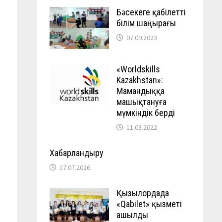
Бәсекеге қабілетті
білім шаңырағы
07.09.2023
«Worldskills
Kazakhstan»:
Мамандыққа
машықтануға
мүмкіндік берді
11.03.2022
Хабарландыру
17.07.2026
Қызылордада
«Qabilet» қызметі
ашылды