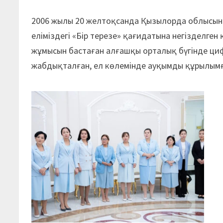
2006 жылы 20 желтоқсанда Қызылорда облысын
еліміздегі «Бір терезе» қағидатына негізделген
жұмысын бастаған алғашқы орталық бүгінде ци
жабдықталған, ел көлемінде ауқымды құрылымғ