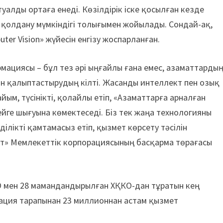
алды ортаға енеді. Көзілдірік іске қосылған кезде
 қолдану мүмкіндігі толығымен жойылады. Сондай-ақ,
er Vision» жүйесін енгізу жоспарланған.
ациясы – бұл тез әрі ыңғайлы ғана емес, азаматтарды
ін қалыптастырудың кілті. Жасанды интеллект пен озық
ым, түсінікті, қолайлы етіп, «Азаматтарға арналған
ейге шығуына көмектеседі. Біз тек жаңа технологияны
ділікті қамтамасыз етіп, қызмет көрсету тәсілін
мет» Мемлекеттік корпорациясының басқарма төрағасы
КО мен 28 мамандандырылған ХҚКО-дан тұратын кең
рация тарапынан 23 миллионнан астам қызмет