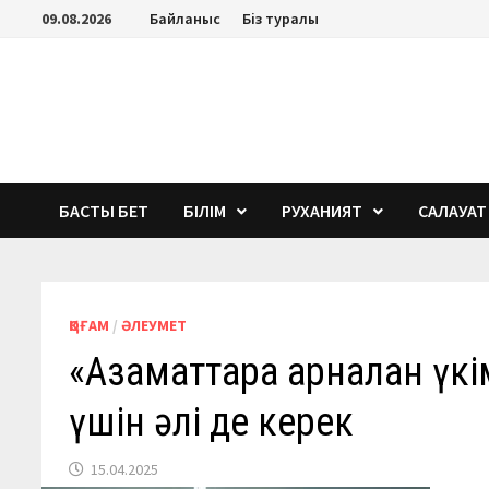
Перейти
09.08.2026
Байланыс
Біз туралы
к
содержимому
БАСТЫ БЕТ
БІЛІМ
РУХАНИЯТ
САЛАУАТ
ҚОҒАМ
/
ӘЛЕУМЕТ
«Азаматтарға арналған ү
үшін әлі де керек
15.04.2025