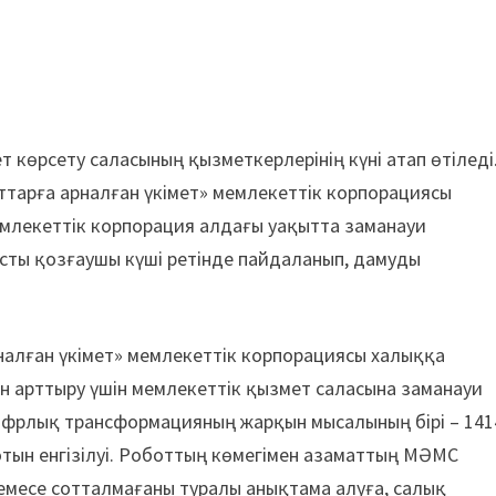
т көрсету саласының қызметкерлерінің күні атап өтіледі
ттарға арналған үкімет» мемлекеттік корпорациясы
млекеттік корпорация алдағы уақытта заманауи
асты қозғаушы күші ретінде пайдаланып, дамуды
налған үкімет» мемлекеттік корпорациясы халыққа
н арттыру үшін мемлекеттік қызмет саласына заманауи
Цифрлық трансформацияның жарқын мысалының бірі – 141
тын енгізілуі. Роботтың көмегімен азаматтың МӘМС
немесе сотталмағаны туралы анықтама алуға, салық