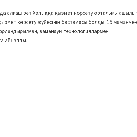
да алғаш рет Халыққа қызмет көрсету орталығы ашылып
 қызмет көрсету жүйесінің бастамасы болды. 15 маманме
фрландырылған, заманауи технологиялармен
а айналды.