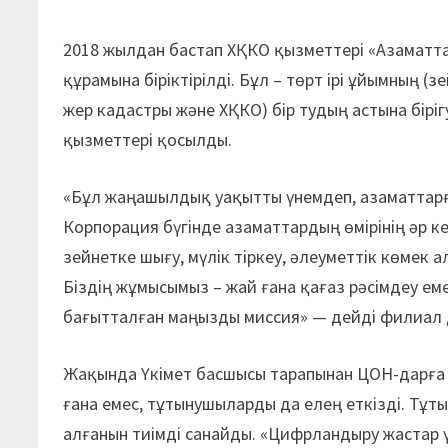
2018 жылдан бастап ХҚКО қызметтері «Азаматта
құрамына біріктірілді. Бұл – төрт ірі ұйымның 
жер кадастры және ХҚКО) бір тудың астына біріг
қызметтері қосылды.
«Бұл жаңашылдық уақытты үнемдеп, азаматтарға
Корпорация бүгінде азаматтардың өмірінің әр кез
зейнетке шығу, мүлік тіркеу, әлеуметтік көмек 
Біздің жұмысымыз – жай ғана қағаз рәсімдеу емес
бағытталған маңызды миссия» — дейді филиал
Жақында Үкімет басшысы тарапынан ЦОН-дарға қ
ғана емес, тұтынушыларды да елең еткізді. Тұт
алғанын тиімді санайды. «Цифрландыру жастар ү