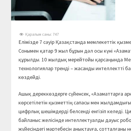
Қаралым саны:
747
Елімізде 7 сәуір Қазақстанда мемлекеттік қызме
Сонымен қатар 9 жыл бұрын дәл осы күні «Азама
құрылды. 10 жылдық мерейтойы қарсаңында Ме
технологиялар тренді – жасанды интеллектті б
көздейді.
Ашық дереккөздерге сүйенсек, «Азаматтарға ар
көрсетілетін қызметтің сапасы мен жылдамдығы
цифрлық шешімдерді белсенді енгізіп келеді. 
байланыс желісінде интеллектуалды дауыс робо
жүйесіндегі мәртебесін анықтауға, сотталғаны 