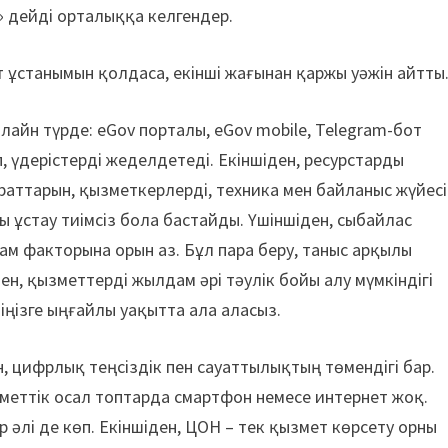
 дейді орталыққа келгендер.
 ұстанымын қолдаса, екінші жағынан қаржы уәжін айтты
нлайн түрде: eGov порталы, eGov mobile, Telegram-бот
 үдерістерді жеделдетеді. Екіншіден, ресурстарды
раттарын, қызметкерлерді, техника мен байланыс жүйесі
ы ұстау тиімсіз бола бастайды. Үшіншіден, сыбайлас
м факторына орын аз. Бұл пара беру, таныс арқылы
н, қызметтерді жылдам әрі тәулік бойы алу мүмкіндігі
зіңізге ыңғайлы уақытта ала аласыз.
ден, цифрлық теңсіздік пен сауаттылықтың төмендігі бар.
уметтік осал топтарда смартфон немесе интернет жоқ.
әлі де көп. Екіншіден, ЦОН – тек қызмет көрсету орны