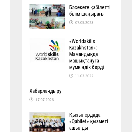
Бәсекеге қабілетті
білім шаңырағы
07.09.2023
«Worldskills
Kazakhstan»:
Мамандыққа
машықтануға
мүмкіндік берді
11.03.2022
Хабарландыру
17.07.2026
Қызылордада
«Qabilet» қызметі
ашылды