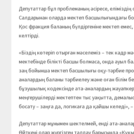
Депутаттар бұл проблеманың әсіресе, еліміздің 
Салдарынан оларда мектеп басшылығындағы бос
Қос фракция баланың бүлдіргеніне мектеп емес, 
келтірді.
«Біздің көтеріп отырған мәселеміз – тек кадр мә
мектебінде білікті басшы болмаса, онда ауыл б
заң бойынша мектеп басшылығы оқу-тәрбие проц
аналардың баланы тәрбиелеу және оған білім бер
бұзушылық кодексінде ата-аналардың жауапкер
меңгерушілерді мектептен тыс уақытта, демалыс
босату – заңға да, логикаға да қайшы келеді», 
Депутаттар мұнымен шектелмей, енді ата-анала
Өйткені олар жүргізген талдау барысында «Құ