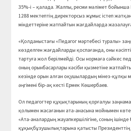
35%-і – қалада. Жалпы, ресми мәлімет бойынша
1288 мектептің директорсыз жұмыс істеп жатқа
міндеттеріне жатпайтын жағдайларда жазалауға
«Қолданыстағы «Педагог мәртебесі туралы» заңға
көзделген жағдайларды қоспағанда, оны кәсіпт
тартуға жол берілмейді. Осы нормаға сәйкес пе
оның орынбасарлары кәсіби қызметіне жатпайты
кезінде орын алған оқушылардың мінез-құлқы м
әңгімені бір-ақ кесті Ермек Көшербаев.
Ол педагогтер құқықтарының қорғалуы заңнама 
қолымен жасағанын ата-анасына мойнымен көтерткі
«Ата-аналардың жауапкершілігіне, соның ішінде
құқықбұзушылықтарына қатысты Президенттің