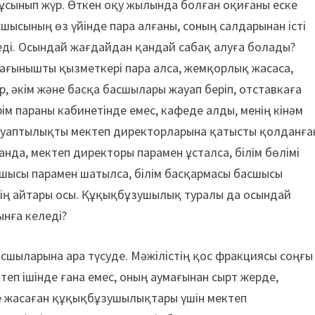
 ұсынып жүр. Өткен оқу жылында болған оқиғаны еске
сшысының өз үйінде пара алғаны, соның салдарынан істі
леді. Осындай жағдайдан қандай сабақ алуға болады?
ағынышты қызметкері пара алса, жемқорлық жасаса,
тр, әкім және басқа басшылары жауап беріп, отставкаға
рім параны кабинетінде емес, кафеде алды, менің кінәм
жауаптылықты мектеп директорларына қатысты қолданға
нда, мектеп директоры парамен ұсталса, білім бөлімі
асшысы парамен шатылса, білім басқармасы басшысы
нің айтары осы. Құқықбұзушылық туралы да осындай
ынға келеді?
асшыларына ара түсуде. Мәжілістің қос фракциясы соңғы
теп ішінде ғана емес, оның аумағынан сырт жерде,
де жасаған құқықбұзушылықтары үшін мектеп