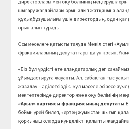
директорлары мен оқу бөлімінің меңгерушілерін 
шығару жағдайлары орын алып жатқанына алаңд
құқықбұзушылығы үшін директордың, одан қал
орын алып тұрады.
Осы мәселеге қатысты таяуда Мәжілістегі «Ауыл
фракцияларының депутаттары да үн қосып, Үкім
«Біз бұл үрдісті өте алаңдатарлық деп санаймы
ұйымдастыруға жауапты. Ал, сабақтан тыс уақы
жазалау – әділетсіздік. Бұл мәселе әсіресе ауы
мектептерінде директор және оқу бөлімінің меңг
«
Ауыл» партиясы фракциясының депутаты
Е
бойын үрей билеп, «ертең жұмыстан шығып қалам
қорқыныш оларда күнделікті қалыпты жағдайға 