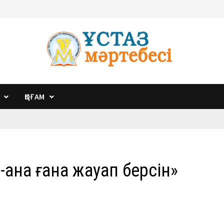
ҚОҒАМ
а-ана ғана жауап берсін»