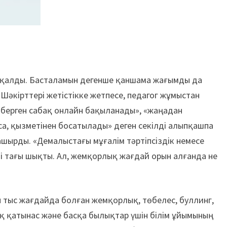
 қалды. Басталамын дегенше қаншама жағымды да
Шәкірттері жетістікке жетпесе, педагог жұмыстан
 берген сабақ онлайн бақыланады», «жаңадан
а, қызметінен босатылады» деген секілді алыпқашпа
ашырды. «Демалыстағы мұғалім тәртіпсіздік немесе
ні тағы шықты. Ал, жемқорлық жағдай орын алғанда не
ен тыс жағдайда болған жемқорлық, төбелес, буллинг,
қ қатынас және басқа былықтар үшін білім ұйымының