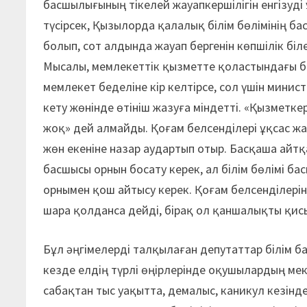
басшылығының тікелей жауапкершілігін енгізуді
түсірсек, Қызылорда қалалық білім бөлімінің ба
болып, сот алдында жауап бергенін көпшілік бі
Мысалы, мемлекеттік қызметте қоластындағы б
мемлекет беделіне кір келтірсе, сол үшін минис
кету жөнінде өтініш жазуға міндетті. «Қызметке
жоқ» дей алмайды. Қоғам белсенділері ұқсас 
жөн екеніне назар аудартып отыр. Басқаша айтқа
басшысы орнын босату керек, ал білім бөлімі б
орнымен қош айтысу керек. Қоғам белсенділері
шара қолданса дейді, бірақ ол қаншалықты қис
Бұл әңгімелерді талқылаған депутаттар білім б
кезде елдің түрлі өңірлерінде оқушылардың мек
сабақтан тыс уақытта, демалыс, каникул кезін