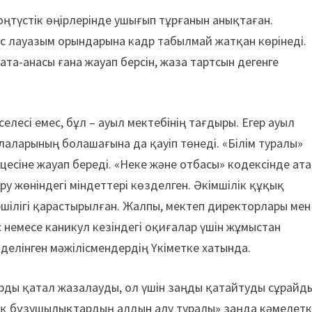
оңтүстік өңірлерінде ушығып тұрғанын анықтаған.
 лауазым орындарына кадр табылмай жатқан көрінеді.
ата-анасы ғана жауап берсін, жаза тартсын дегенге
селесі емес, бұл – ауыл мектебінің тағдыры. Егер ауыл
алаларының болашағына да қауіп төнеді. «Білім туралы»
есіне жауап береді. «Неке және отбасы» кодексінде ата
у жөніндегі міндеттері көзделген. Әкімшілік құқық
шілігі қарастырылған. Жалпы, мектеп директорлары мен
 немесе каникул кезіндегі оқиғалар үшін жұмыстан
– делінген мәжілісмендердің Үкіметке хатында.
рды қатал жазалауды, ол үшін заңды қатайтуды сұрайды
қық бұзушылықтардың алдын алу туралы» заңда кәмелет