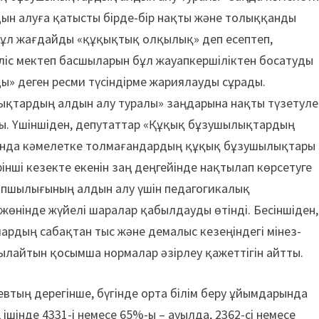
н алуға қатысты бірде-бір нақты және толыққанды
 бұл жағдайды «құқықтық олқылық» деп есептеп,
іс мектеп басшыларын бұл жауапкершіліктен босатуды
ы» деген ресми түсіндірме жариялауды сұрады.
лықтардың алдын алу туралы» заңдарына нақты түзетуле
ынды. Үшіншіден, депутаттар «Құқық бұзушылықтардың
, онда кәмелетке толмағандардың құқық бұзушылықтары
інші кезекте екенін заң деңгейінде нақтылап көрсетуге
 тапшылығының алдын алу үшін педагогикалық
өнінде жүйелі шаралар қабылдауды өтінді. Бесіншіден,
ардың сабақтан тыс және демалыс кезеңіндегі мінез-
ылайтын қосымша нормалар әзірлеу қажеттігін айтты.
тың дерегінше, бүгінде орта білім беру ұйымдарында
шінде 4331-і немесе 65%-ы – ауылда, 2362-сі немесе