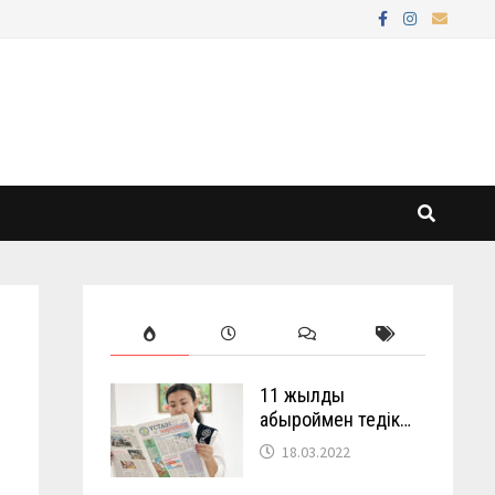
11 жылды
абыроймен өтедік…
18.03.2022