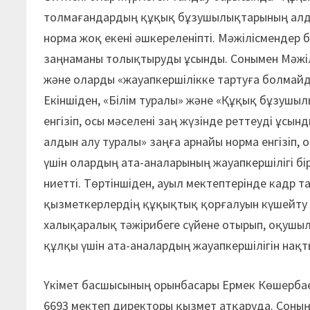
толмағандардың құқық бұзушылықтарының алды
норма жоқ екені әшкереленіпті. Мәжілісмендер
заңнаманы толықтыруды ұсынды. Сонымен Мәжіл
және оларды «жауапкершілікке тартуға болмайд
Екіншіден, «Білім туралы» және «Құқық бұзушы
енгізіп, осы мәселені заң жүзінде реттеуді ұс
алдын алу туралы» заңға арнайы норма енгізіп
үшін олардың ата-аналарының жауапкершілігі бір
ниетті. Төртіншіден, ауыл мектептерінде кадр
қызметкерлердің құқықтық қорғалуын күшейту ж
халықаралық тәжірибеге сүйене отырып, оқушыл
құлқы үшін ата-аналардың жауапкершілігін нақт
Үкімет басшысының орынбасары Ермек Көшербаев
6693 мектеп директоры қызмет атқаруда. Соның і