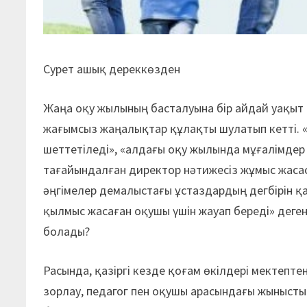
Сурет ашық дереккөзден
Жаңа оқу жылының басталуына бір айдай уақыт
жағымсыз жаңалықтар құлақты шулатып кетті. «
шеттетіледі», «алдағы оқу жылында мұғалімдер
тағайындалған директор нәтижесіз жұмыс жасас
әңгімелер демалыстағы ұстаздардың дегбірін қ
қылмыс жасаған оқушы үшін жауап береді» деге
болады?
Расында, қазіргі кезде қоғам өкілдері мектепт
зорлау, педагог пен оқушы арасындағы жынысты