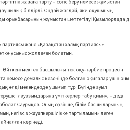
тәртіптік жазаға тарту – сөгіс беру немесе жұмыстан
аушылық білдірді. Ондай жағдай, яки оқушының
ды орынбасарының жұмыстан шеттетілуі Қызылордада д
» партиясы және «Қазақстан халық партиясы»
етке ұсыныс жолдаған болатын.
з. Өйткені мектеп басшылығы тек оқу-тәрбие процесін
тта немесе демалыс кезеңінде болған оқиғалар үшін оны
лдық елді мекендерде ушығып тұр. Бүгінде ауыл
ерушісі лауазымдарына үміткерлер табу қиын», – деді
рболат Саурықов. Оның сөзінше, білім басшыларының
ын, негізсіз жауапкершілікке тартыламын» деген
айналған көрінеді.