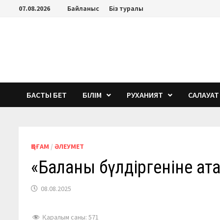
Перейти
07.08.2026
Байланыс
Біз туралы
к
содержимому
БАСТЫ БЕТ
БІЛІМ
РУХАНИЯТ
САЛАУАТ
ҚОҒАМ
/
ӘЛЕУМЕТ
«Баланың бүлдіргеніне ат
08.08.2025
Қаралым саны:
571