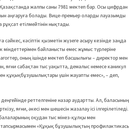
 Қазақстанда жалпы саны 7981 мектеп бар. Осы цифрдан
нын аңғаруға болады. Вице-премьер оларды лауазымды
 рұқсат етілмейтінін нықтады.
 сәйкес, кәсіптік қызметін жүзеге асыру кезінде заңда
ік міндеттерімен байланысты емес жұмыс түрлеріне
дагогтер, оның ішінде мектеп басшылығы – директор мен
н, яғни сабақтан тыс уақытта, демалыс немесе каникул
ен құқықбұзушылықтары үшін жауапты емес», – деп,
деңгейінде реттелгеніне назар аудартты. Ал, баласыны
зу, яғни, әкесі мен шешесін жазалау ісі ілгерілетіледі.
 балаларының оқудан тыс мінез-құлқы мен
 тапсырмасымен «Құқық бұзушылықтың профилактикас