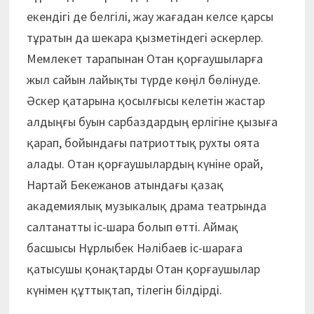
екендігі де белгілі, жау жағадан келсе қарсы
тұратын да шекара қызметіндегі әскерлер.
Мемлекет тарапынан Отан қорғаушыларға
жыл сайын лайықты түрде көңіл бөлінуде.
Әскер қатарына қосылғысы келетін жастар
алдыңғы буын сарбаздардың ерлігіне қызыға
қарап, бойындағы патриоттық рухты оята
алады. Отан қорғау­шылардың күніне орай,
Нартай Бекежанов атындағы қазақ
академиялық музыкалық драма театрында
салтанатты іс-шара болып өтті. Аймақ
басшысы Нұрлыбек Нәлібаев іс-шараға
қатысушы қонақтарды Отан қорғаушылар
күнімен құттықтап, тілегін білдірді.