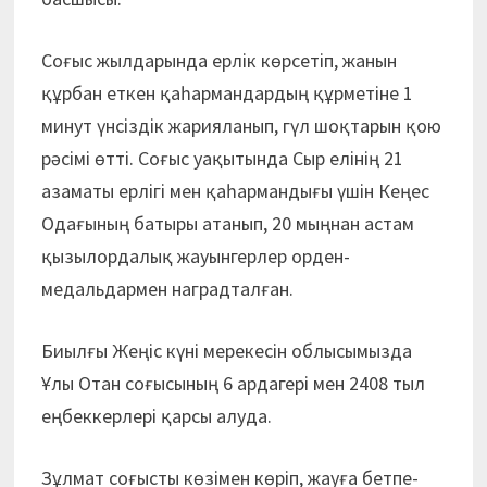
Соғыс жылдарында ерлік көрсетіп, жанын
құрбан еткен қаһармандардың құрметіне 1
минут үнсіздік жарияланып, гүл шоқтарын қою
рәсімі өтті. Соғыс уақытында Сыр елінің 21
азаматы ерлігі мен қаһармандығы үшін Кеңес
Одағының батыры атанып, 20 мыңнан астам
қызылордалық жауынгерлер орден-
медальдармен наградталған.
Биылғы Жеңіс күні мерекесін облысымызда
Ұлы Отан соғысының 6 ардагері мен 2408 тыл
еңбеккерлері қарсы алуда.
Зұлмат соғысты көзімен көріп, жауға бетпе-