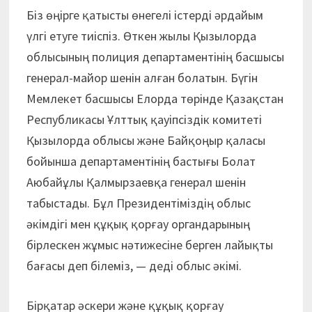
Біз өңірге қатысты өнегелі істерді әрдайым
үлгі етуге тиіспіз. Өткен жылы Қызылорда
облысының полиция департаментінің басшысы
генерал-майор шенін алған болатын. Бүгін
Мемлекет басшысы Елорда төрінде Қазақстан
Республикасы Ұлттық қауіпсіздік комитеті
Қызылорда облысы және Байқоңыр қаласы
бойынша департаментінің бастығы Болат
Аюбайұлы Қалмырзаевқа генерал шенін
табыстады. Бұл Президентіміздің облыс
әкімдігі мен құқық қорғау органдарының
бірлескен жұмыс нәтижесіне берген лайықты
бағасы деп білеміз, — деді облыс әкімі.
Бірқатар әскери және құқық қорғау