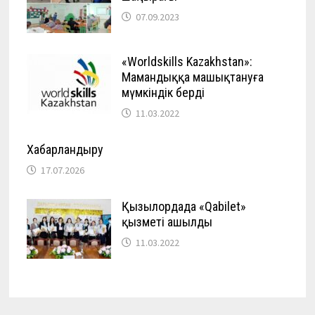
07.09.2023
«Worldskills Kazakhstan»:
Мамандыққа машықтануға
мүмкіндік берді
11.03.2022
Хабарландыру
17.07.2026
Қызылордада «Qabilet»
қызметі ашылды
11.03.2022