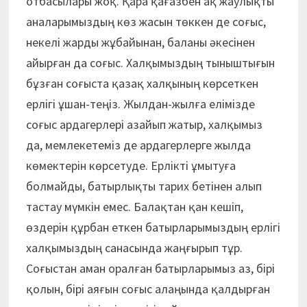
отбасылары жоқ. Қара қағазбен ақ жаулықты
аналарымыз­дың көз жасын төккен де соғыс,
некелі жарды жұбайынан, баланы әкесінен
айырған да соғыс. Халқымыздың тыныштығын
бұзған соғыс­та қазақ халқының көрсеткен
ерлігі ұшан-теңіз. Жылдан-жылға елімізде
соғыс ардагерлері азайып жатыр, халқымыз
да, мемлекетеміз де ардагерлерге жылда
көмектерін көрсетуде. Ерлікті ұмытуға
болмайды, батырлықты тарих бетінен алып
тастау мүмкін емес. Балақтан қан кешіп,
өздерін құрбан еткен батырларымыздың ерлігі
халқымыздың санасында жаңғырып тұр.
Соғыстан аман оралған батырларымыз аз, бірі
қолын, бірі аяғын соғыс алаңында қалдырған