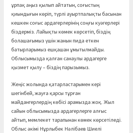
ұрпақ аңыз қылып айтатын, соғыстың
қиындығын көріп, түрлі ауыртпалықты басынан
кешкен соғыс ардагерлерінің соңғы куәгерлері
біздерміз. Лайықты көмек көрсетіп, біздің
болашағымыз үшін жанын пида еткен
батырларымыз ешқашан ұмытылмайды.
Облысымызда қалған санау­лы ардагерге
қызмет қылу – біздің парызымыз.
Жеңіс жолында қатарластарымен кері
шегінбей, жауға қарсы тұрған
майдангерлердің көбісі арамызда жоқ. Жыл
сайын облысымызда ардагерлерге алғыс
айтып, мемлекет тарапынан көмек көрсетіледі.
Облыс әкімі Нұрлыбек Нәлібаев Шиелі