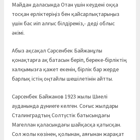
Майдан даласында Отан үшін кеудені оққа
тосқан ерліктеріңіз бен қайсарлықтарыңыз
үшін бас иіп алғыс білдіреміз,- деді облыс
әкімі.
Абыз ақсақал Сәрсенбек Байжанұлы
қонақтарға ақ батасын беріп, береке-бірліктің
халқымызға қажет екенін, бірлік бар жерде
барлық істің оңтайлы шешілетінін айтты.
Сәрсенбек Байжанов 1923 жылы Шиелі
ауданында дүниеге келген. Соғыс жылдары
Сталинградтың Солтүстік батысындағы
Магеллан қаласындағы шайқасқа қатысқан.
Сол жолы көзінен, қолынан, аяғынан жарақат