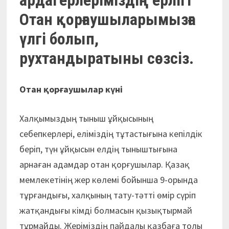
ардагерлеріміздің ерлігі
Отан қорғаушыларымызға
үлгі болып,
рухтандыратыны сөзсіз.
Отан қорғаушылар күні
Халқымыздың тыныш ұйқысының
себепкерлері, еліміздің тұтастығына кепілдік
беріп, түн ұйқысын елдің тыныштығына
арнаған адамдар отан қорғушылар. Қазақ
мемлекетінің жер көлемі бойынша 9-орында
тұрғандығы, халқының тату-тәтті өмір сүріп
жатқандығы кімді болмасын қызықтырмай
тұрмайды. Жеріміздің пайдалы қазбаға толы