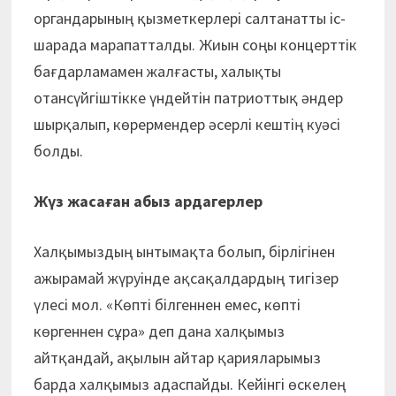
органдарының қызметкерлері салтанатты іс-
шарада марапатталды. Жиын соңы концерттік
бағдарламамен жалғасты, халықты
отансүйгіштікке үндейтін патриоттық әндер
шырқалып, көрермендер әсерлі кештің куәсі
болды.
Жүз жасаған абыз ардагерлер
Халқымыздың ынтымақта болып, бірлігінен
ажырамай жүруінде ақсақалдардың тигізер
үлесі мол. «Көпті білгеннен емес, көпті
көргеннен сұра» деп дана халқымыз
айтқандай, ақылын айтар қарияларымыз
барда халқымыз адаспайды. Кейінгі өскелең