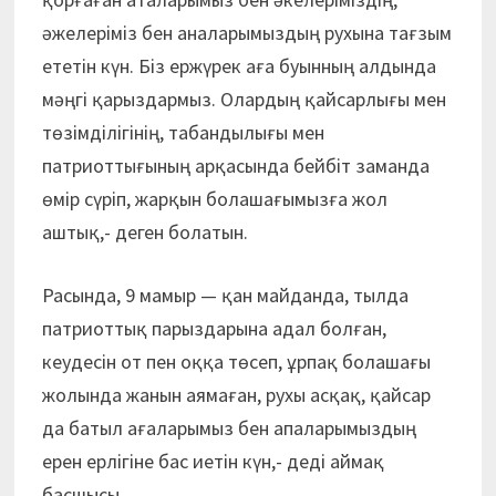
әжелеріміз бен аналарымыздың рухына тағзым
ететін күн. Біз ержүрек аға буынның алдында
мәңгі қарыздармыз. Олардың қайсарлығы мен
төзімділігінің, табандылығы мен
патриоттығының арқасында бейбіт заманда
өмір сүріп, жарқын болашағымызға жол
аштық,- деген болатын.
Расында, 9 мамыр — қан майданда, тылда
патриоттық парыздарына адал болған,
кеудесін от пен оққа төсеп, ұрпақ болашағы
жолында жанын аямаған, рухы асқақ, қайсар
да батыл ағаларымыз бен апаларымыздың
ерен ерлігіне бас иетін күн,- деді аймақ
басшысы.