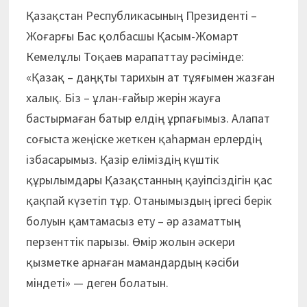
Қазақстан Республикасының Президенті –
Жоғарғы Бас қолбасшы Қасым-Жомарт
Кемелұлы Тоқаев марапаттау рәсімінде:
«Қазақ – даңқты тарихын ат тұяғымен жазған
халық. Біз – ұлан-ғайыр жерін жауға
бастырмаған батыр елдің ұрпағымыз. Алапат
соғыс­та жеңіске жеткен қаһарман ерлердің
ізбасарымыз. Қазір еліміздің күштік
құрылымдары Қазақстанның қауіпсіздігін қас
қақпай күзетіп тұр. Отанымыздың іргесі берік
болуын қамтамасыз ету – әр азаматтың
перзенттік парызы. Өмір жолын әскери
қызметке арнаған мамандардың кәсіби
міндеті» — деген болатын.