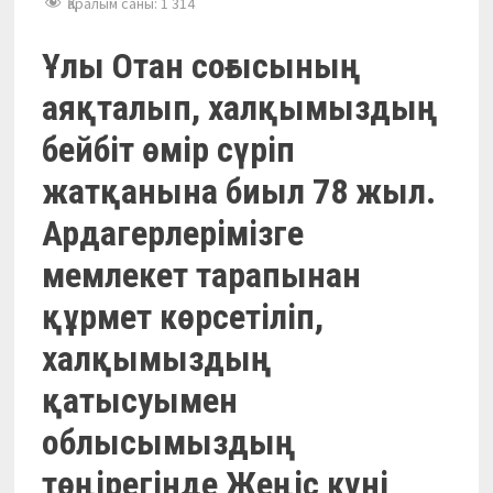
Қаралым саны:
1 314
Ұлы Отан соғысының
аяқталып, халқымыздың
бейбіт өмір сүріп
жатқанына биыл 78 жыл.
Ардагерлерімізге
мемлекет тарапынан
құрмет көрсетіліп,
халқымыздың
қатысуымен
облысымыздың
төңірегінде Жеңіс күні