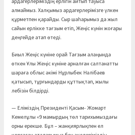
ардагерлеріміздің ерлігін айтып тауыса
алмаймыз. Халқымыз ардагерлерімізге үлкен
құрметпен қарайды. Сыр шаһарымыз да жыл
сайын ерлікке тағзым етіп, Жеңіс күнін жоғары
деңгейде атап өтеді.
Биыл Жеңіс күніне орай Тағзым алаңында
өткен Ұлы Жеңіс күніне арналған салтанатты
шараға облыс әкімі Нұрлыбек Нәлібаев
қатысып, тұрғындарды құттықтап, жылы
лебізін білдірді.
— Еліміздің Президенті Қасым- Жомарт
Кемелұлы «9 мамыр­дың төл тарихымыздағы
орны ерекше. Бұл – жанқиярлықпен ел
қорғаған аталарымыз бен әкелеріміздің,