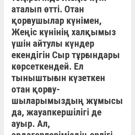
аталып өтті. Отан
қорғаушылар күнімен,
Жеңіс күнінің халқымыз
үшін айтулы күндер
екендігін Сыр тұрғындары
көрсеткендей. Ел
тыныштығын күзеткен
отан қорғау­
шыларымыздың жұмысы
да, жауапкершілігі де
ауыр. Ал,