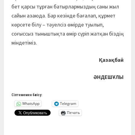
бет қарсы тұрған батыр­лармыздың саны жыл
сайын азаюда. Бар кезінде бағалап, құрмет
көрсете білу – тәуелсіз өмірде туылып,
соғыссыз тыныштықта өмір сүріп жатқан біздің
міндетіміз.
Қазақбай
ӘНДЕШҰЛЫ
Сілтемемен бөлісу:
WhatsApp
Telegram
Печать