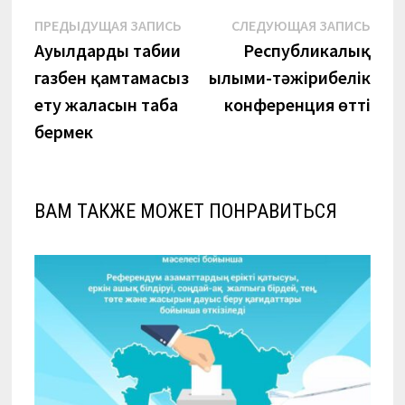
Навигация
Предыдущая
Сле
ПРЕДЫДУЩАЯ ЗАПИСЬ
СЛЕДУЮЩАЯ ЗАПИСЬ
запись:
запи
Ауылдарды табиғи
Республикалық
по
газбен қамтамасыз
ғылыми-тәжірибелік
записям
ету жалғасын таба
конференция өтті
бермек
ВАМ ТАКЖЕ МОЖЕТ ПОНРАВИТЬСЯ