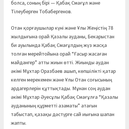
болса, соның бірі — Қабақ Смағұл және
Тілеуберген Тобабергенов.
Отан қорғаушылар күні және Ұлы Жеңістің 78
жылдығына орай Қазалы ауданы, Бекарыстан
би ауылында Қабақ Смағұлдың жүз жасқа
толған мерейтойына орай “Ғасыр жасаған
майдангер” атты жиын өтті. Жиынды аудан
әкімі Мұхтар Оразбаев ашып, көпшілікті қатар
келген мерекемен және Ұлы Отан соғысының
ардагерлерін құттықтады. Мұнан соң аудан
әкімі Мұхтар Әуесұлы Қабақ Смағұлға “Қазалы
ауданының құрметті азаматы” атағын
табыстап, қазақы дәстүрге сай иығына шапан
жапты.