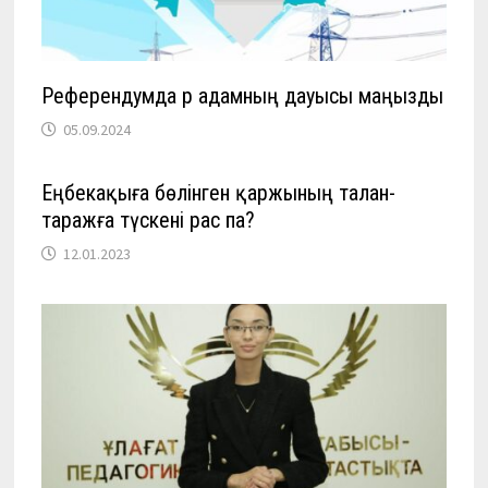
Референдумда әр адамның дауысы маңызды
05.09.2024
Еңбекақыға бөлінген қаржының талан-
таражға түскені рас па?
12.01.2023