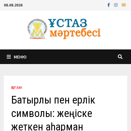
Перейти
08.08.2026
к
содержимому
МЕНЮ
ҚОҒАМ
Батырлық пен ерлік
символы: жеңіске
жеткен қаһарман