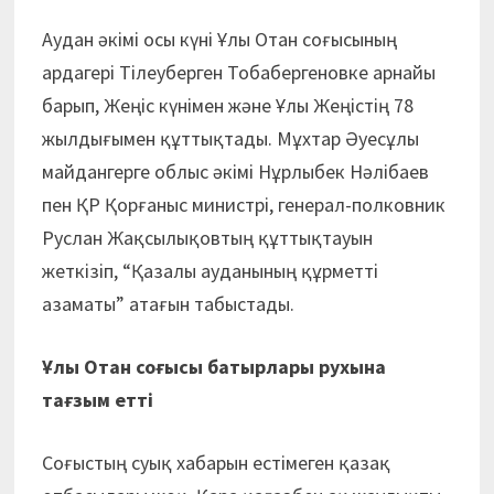
Аудан әкімі осы күні Ұлы Отан соғысының
ардагері Тілеуберген Тобабергеновке арнайы
барып, Жеңіс күнімен және Ұлы Жеңістің 78
жылдығымен құттықтады. Мұхтар Әуесұлы
майдангерге облыс әкімі Нұрлыбек Нәлібаев
пен ҚР Қорғаныс министрі, генерал-полковник
Руслан Жақсылықовтың құттықтауын
жеткізіп, “Қазалы ауданының құрметті
азаматы” атағын табыстады.
Ұлы Отан соғысы батырлары рухына
тағзым етті
Соғыстың суық хабарын естімеген қазақ