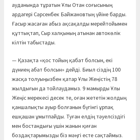
ауданында тұратын Ұлы Отан соғысының
ардагері Сәрсенбек Байжановтың үйіне барды.
Ғасыр жасаған абыз ақсақалды мерейтойымен
құттықтап, Сыр халқының атынан автокөлік
кілтін табыстады.
— Қазақта «қос тойың қабат болсын, екі
дүниең абат болсын» дейді. Биыл сіздің 100
жасқа толуыңызбен қатар Ұлы Жеңістің 78
жылдығын да тойлаудамыз. 9 мамырды Ұлы
Жеңіс мерекесі десек те, оған жететін жолдың
қаншалықты ауыр болғанын бүгінгі ұрпақ
ешқашан ұмытпайды. Туған елдің тәуелсіздігі
мен бостандығы үшін жанын қиған
боздақтарымыз­ды біз мәңгі есте сақтаймыз.