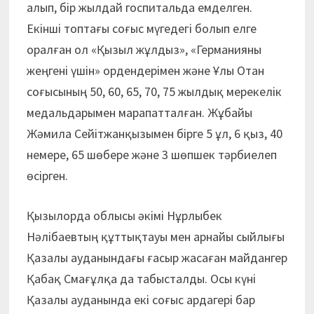
алып, бір жылдай госпитальда емделген.
Екінші топтағы соғыс мүгедегі болып елге
оралған ол «Қызыл жұлдыз», «Германияны
жеңгені үшін» ордендерімен және Ұлы Отан
соғысының 50, 60, 65, 70, 75 жылдық мерекелік
медальдарымен марапатталған. Жұбайы
Жәмила Сейітжанқызымен бірге 5 ұл, 6 қыз, 40
немере, 65 шөбере және 3 шөпшек тәрбиелеп
өсірген.
Қызылорда облысы әкімі Нұрлыбек
Нәлібаевтың құттықтауы мен арнайы сыйлығы
Қазалы ауданындағы ғасыр жасаған майдангер
Қабақ Смағұлқа да табысталды. Осы күні
Қазалы ауданында екі соғыс ардагері бар