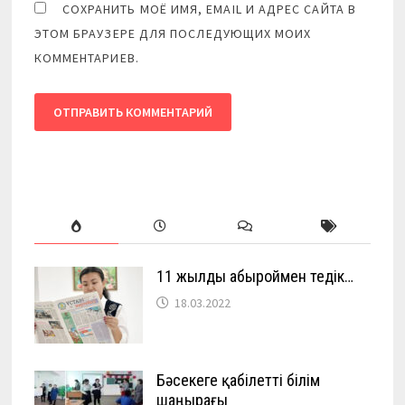
СОХРАНИТЬ МОЁ ИМЯ, EMAIL И АДРЕС САЙТА В
ЭТОМ БРАУЗЕРЕ ДЛЯ ПОСЛЕДУЮЩИХ МОИХ
КОММЕНТАРИЕВ.
11 жылды абыроймен өтедік…
18.03.2022
Бәсекеге қабілетті білім
шаңырағы