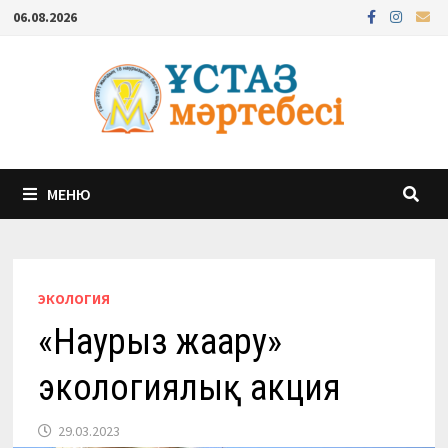
Перейти
06.08.2026
к
содержимому
МЕНЮ
ЭКОЛОГИЯ
«Наурыз жаңару»
экологиялық акция
29.03.2023