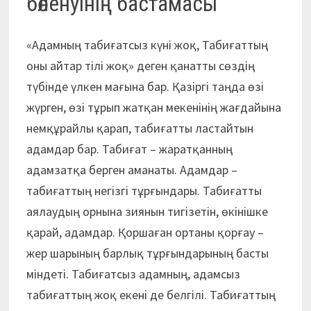
бөленуінің бастамасы
«Адамның табиғатсыз күні жоқ, Табиғаттың
оны айтар тілі жоқ» деген қанатты сөздің
түбінде үлкен мағына бар. Қазіргі таңда өзі
жүрген, өзі тұрып жатқан мекенінің жағдайына
немқұрайлы қарап, табиғатты ластайтын
адамдар бар. Табиғат – жаратқанның
адамзатқа берген аманаты. Адамдар –
табиғаттың негізгі тұрғындары. Табиғатты
аялаудың орнына зиянын тигізетін, өкінішке
қарай, адамдар. Қоршаған ортаны қорғау –
жер шарының барлық тұрғындарының басты
міндеті. Табиғатсыз адамның, адамсыз
табиғаттың жоқ екені де белгілі. Табиғаттың