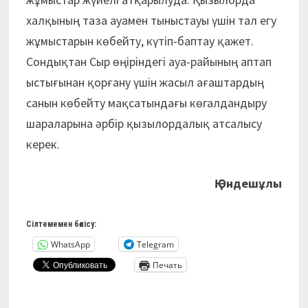
халқының таза ауамен тыныстауы үшін тал егу
жұмыстарын көбейту, күтіп-баптау қажет.
Сондықтан Сыр өңіріндегі ауа-райының аптап
ыстығынан қорғану үшін жасыл ағаштардың
санын көбейту мақсатындағы көгалдандыру
шараларына әрбір қызыл
ордалық атсалысу
керек.
Қ.Әндешұлы
Сілтемемен бөлісу:
WhatsApp
Telegram
Печать