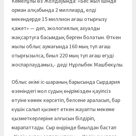
Кемелұлы өз Жолдауында: «Бес жыл ішінде
орман алқабында 2 миллиард, елді
мекендерде 15 миллион ағаш отырғызу
қажет» — деп, экологиялық ахуалды
жақсартуға басымдық берген болатын. Өткен
жылы облыс аумағында 160 мың түп ағаш
отырғызылса, биыл 220 мың түп ағаш егуді
жоспарлаудамыз,- деді Нұрлыбек Машбекұлы.
Облыс әкімі іс-шараның барысында Сырдария
өзеніндегі мол судың өңірі­мізден қауіпсіз
өтуіне көмек көрсетіп, бел­сене араласып, бар
күшін салып қызмет еткен жауапты мекеме
қызметкерлеріне алғы­сын білдіріп,
марапаттады. Сыр өңі­рінде биылдан бастап