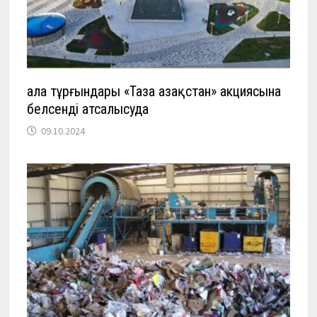
Қала тұрғындары «Таза Қазақстан» акциясына
белсенді атсалысуда
09.10.2024