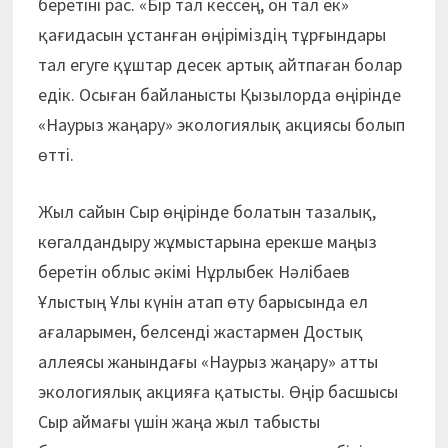
беретіні рас. «Бір тал кессең, он тал ек»
қағидасын ұстанған өңіріміздің тұрғындары
тал егуге құштар десек артық айтпаған болар
едік. Осыған байланысты Қызылорда өңірінде
«Наурыз жаңару» экологиялық акциясы болып
өтті.
Жыл сайын Сыр өңірінде болатын тазалық,
көгалдандыру жұмыстарына ерекше маңыз
беретін облыс әкімі Нұрлыбек Нәлібаев
Ұлыстың Ұлы күнін атап өту барысында ел
ағаларымен, белсенді жастармен Достық
аллеясы жанындағы «Наурыз жаңару» атты
эколо­гиялық акцияға қатысты. Өңір басшысы
Сыр аймағы үшін жаңа жыл табысты