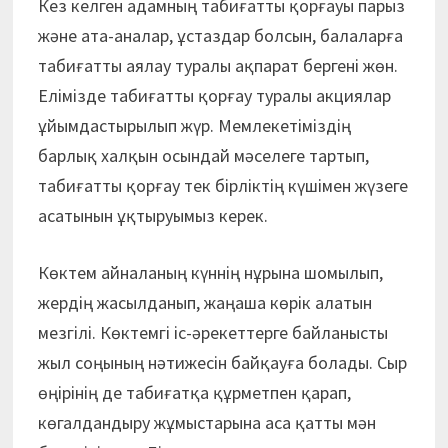
Кез келген адамның табиғатты қорғауы парыз
және ата-аналар, ұстаздар болсын, балаларға
табиғатты аялау туралы ақпарат бергені жөн.
Елімізде табиғатты қорғау туралы акциялар
ұйымдастырылып жүр. Мемлекетіміздің
барлық халқын осындай мәселеге тартып,
табиғатты қорғау тек бірліктің күшімен жүзеге
асатынын ұқтыруымыз керек.
Көктем айналаның күннің нұрына шомылып,
жердің жасылданып, жаңаша көрік алатын
мезгілі. Көктемгі іс-әрекеттерге байланысты
жыл соңының нәтижесін байқауға болады. Сыр
өңірінің де табиғатқа құрметпен қарап,
көгалдандыру жұмыстарына аса қатты мән