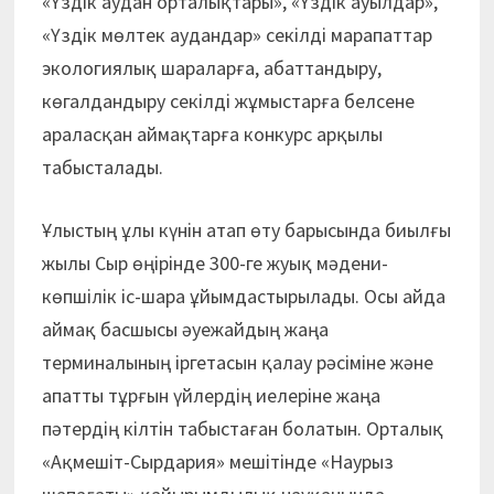
«Үздік аудан орта­лықтары», «Үздік ауылдар»,
«Үздік мөлтек аудандар» секілді марапаттар
экологиялық шараларға, абаттандыру,
көгалдандыру секілді жұмыстарға белсене
араласқан аймақтарға конкурс арқылы
табысталады.
Ұлыстың ұлы күнін атап өту бары­сында биылғы
жылы Сыр өңірінде 300-ге жуық мәдени-
көпшілік іс-шара ұйым­дастырылады. Осы айда
аймақ басшысы әуежайдың жаңа
терминалының іргетасын қалау рәсіміне және
апатты тұрғын үйлердің иелеріне жаңа
пәтердің кілтін табыстаған болатын. Орталық
«Ақмешіт-Сырдария» мешітінде «Наурыз