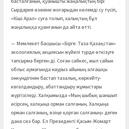
басталғанын, қуанышты жаңалықтың бірі
Сырдария өзеніне жоғарыдан көлемді су түсіп,
«Кіші Арал» суға толып, халықтың бұл
жаңалыққа қуанғанын да айта өтті.
— Мемлекет басшысы «Бірге: Таза Қазақстан»
экологиялық акциясын жүйелі түрде өткізуге
тапсырма берген-ді. Соған сәйкес, жыл сайын
облыс аумағында наурыз айының алғашқы
онкүндігінен бастап тазалық, көркейту-
көгалдандыру, абаттандыру жұмыстары
жүргізіледі. Халқымызда «Мың шыбық шаншып
өсірсең, халқыңа орман салғаның. Халқыңа
орман салғаның, өзіңе қорған салғаның» деген
дана сөз бар. Ел Президенті Қасым-Жомарт