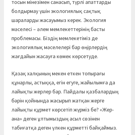
тосын мінезімен санасып, түрлі апаттарды
болдырмау үшін экологиялық сақтық
шараларды жасауымыз керек. Экология
мәселесі – әлем мемлекеттерінің басты
проблемасы. Біздің мемлекетіміз де
экологиялық мәселелері бар өңірлердің
жағдайын жасауға көмек көрсетуде.
Қазақ халқының мекен еткен топырағы
құнарлы, астыққа, егін егуге, жайылымға да
лайықты жерлер бар. Пайдалы қазбалардың
бәрін қойнында жасырып жатқан жерге
лайықты құрмет көрсетіп жүрміз бе? «Жер-
ана» деген ұлтымыздың асыл сөзінен
табиғатқа деген үлкен құрметті байқаймыз.