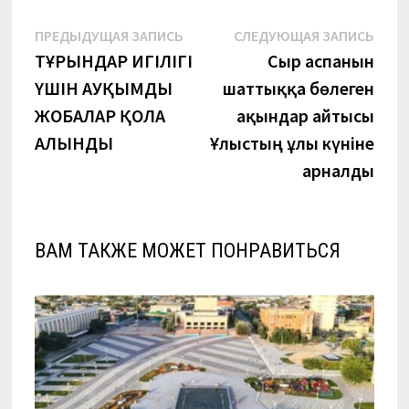
Навигация
Предыдущая
Сле
ПРЕДЫДУЩАЯ ЗАПИСЬ
СЛЕДУЮЩАЯ ЗАПИСЬ
запись:
запи
ТҰРҒЫНДАР ИГІЛІГІ
Сыр аспанын
по
ҮШІН АУҚЫМДЫ
шаттыққа бөлеген
записям
ЖОБАЛАР ҚОЛҒА
ақындар айтысы
АЛЫНДЫ
Ұлыстың ұлы күніне
арналды
ВАМ ТАКЖЕ МОЖЕТ ПОНРАВИТЬСЯ