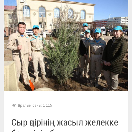
Қаралым саны:
1 115
Сыр өңірінің жасыл желекке