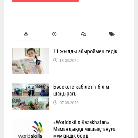
11 жылды абыроймен өтедік…
18.03.2022
Бәсекеге қабілетті білім
шаңырағы
07.09.2023
«Worldskills Kazakhstan»:
Мамандыққа машықтануға
мүмкіндік берді