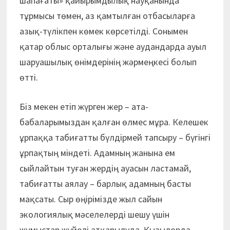
шапағаты» қайырымдылық науқанында
тұрмысы төмен, аз қамтылған отбасыларға
азық-түлікпен көмек көрсетілді. Сонымен
қатар облыс орталығы және аудандарда ауыл
шаруашылық өнімдерінің жәрмеңкесі болып
өтті.
Біз мекен етіп жүрген жер – ата-
бабаларымыздан қалған өлмес мұра. Келешек
ұрпаққа табиғатты бүлдірмей тапсыру – бүгінгі
ұрпақтың міндеті. Адамның жанына ем
сыйлайтын туған жердің ауасын ластамай,
табиғатты аялау – барлық адамның басты
мақсаты. Сыр өңірімізде жыл сайын
экологиялық мәселелерді шешу үшін
жұмыстар жүйелі атқарылуда. Қызылорда