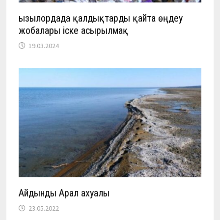
Қызылордада қалдықтарды қайта өңдеу
жобалары іске асырылмақ
19.03.2024
Айдынды Арал ахуалы
23.05.2022