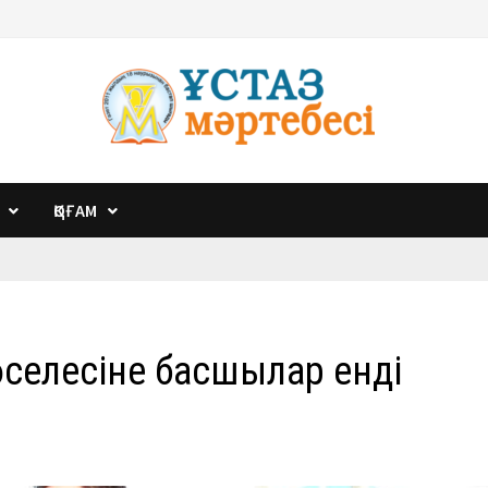
ҚОҒАМ
мәселесіне басшылар енді