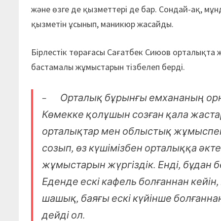
және өзге де қызметтері де бар. Сондай-ақ, м
қызметін ұсынып, маникюр жасайды.
Бірлестік төрағасы Сағатбек Сиюов орталықта ж
бастамалы жұмыстарын тізбелеп берді.
– Орталық бұрынғы емхананың орны 
Көмекке қолұшын созған қала жастар
орталықтар мен облыстық жұмыспен
созып, өз күшімізбен орталыққа әк
жұмыстарын жүргіздік. Енді, бұдан б
Еденде ескі кафель болғаннан кейін
шашық, баяғы ескі күйінше болғанна
дейді ол.