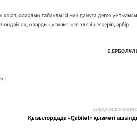
 көріп, олардың табанды ісі мен дамуға деген ұмтылыс
. Сондай-ақ, олардың ұсыныс-негіздерін ескеріп, әрбір
Е.ЕРБОЛҰЛ
ть
СЛЕДУЮЩАЯ ЗАПИ
Қызылордада «Qabilet» қызметі ашылд