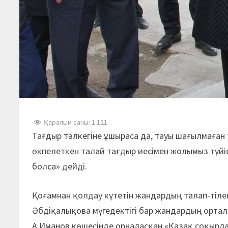
Қаралым саны:
1 121
Тағдыр тәлкегіне ұшыраса да, тауы шағылмаған т
өкпелеткен талай тағдыр иесімен жолымыз түйісі
болса» дейді.
Қоғамнан қолдау күтетін жандардың талап-тілек
Әбдіқалықова мүгедектігі бар жандардың орта
А.Иманов көшесінде орналасқан «Қазақ соқырла