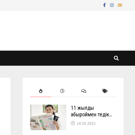
11 жылды
абыроймен өтедік…
18.03.2022