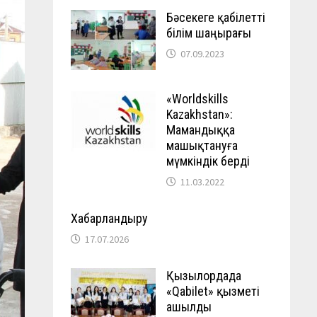
Бәсекеге қабілетті
білім шаңырағы
07.09.2023
«Worldskills
Kazakhstan»:
Мамандыққа
машықтануға
мүмкіндік берді
11.03.2022
Хабарландыру
17.07.2026
Қызылордада
«Qabilet» қызметі
ашылды