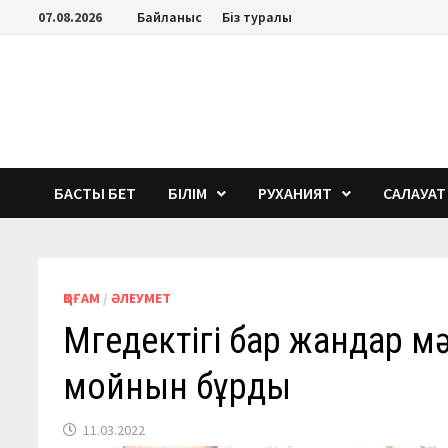
Перейти
07.08.2026
Байланыс
Біз туралы
к
содержимому
БАСТЫ БЕТ
БІЛІМ
РУХАНИЯТ
САЛАУАТ
ҚОҒАМ
/
ӘЛЕУМЕТ
Мүгедектігі бар жандар 
мойнын бұрды
11.03.2022