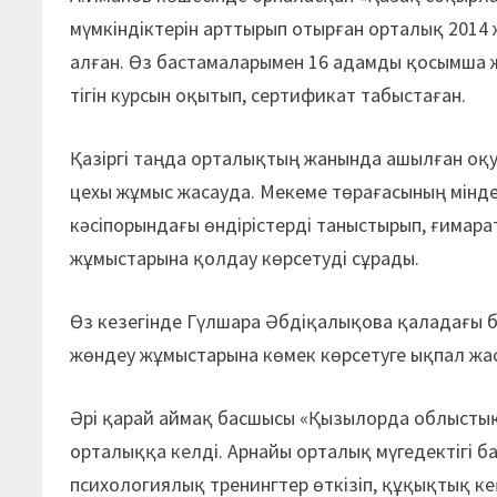
мүмкіндіктерін арттырып отырған орталық 2014
алған. Өз бастамаларымен 16 адамды қосымша ж
тігін курсын оқытып, сертификат табыстаған.
Қазіргі таңда орталықтың жанында ашылған оқу-
цехы жұмыс жасауда. Мекеме төрағасының мінде
кәсіпорындағы өндірістерді таныстырып, ғимар
жұмыстарына қолдау көрсетуді сұрады.
Өз кезегінде Гүлшара Әбдіқалықова қаладағы б
жөндеу жұмыстарына көмек көрсетуге ықпал жас
Әрі қарай аймақ басшысы «Қызылорда облыстық 
орталыққа келді. Арнайы орталық мүгедектігі ба
психологиялық тренингтер өткізіп, құқықтық ке