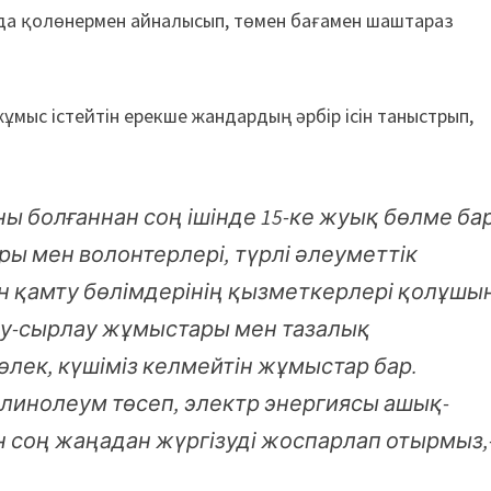
ұнда қолөнермен айналысып, төмен бағамен шаштараз
ұмыс істейтін ерекше жандардың әрбір ісін таныстрып,
болғаннан соң ішінде 15-ке жуық бөлме бар
ы мен волонтерлері, түрлі әлеуметтік
 қамту бөлімдерінің қызметкерлері қолұшы
теу-сырлау жұмыстары мен тазалық
өлек, күшіміз келмейтін жұмыстар бар.
, линолеум төсеп, электр энергиясы ашық-
н соң жаңадан жүргізуді жоспарлап отырмыз,