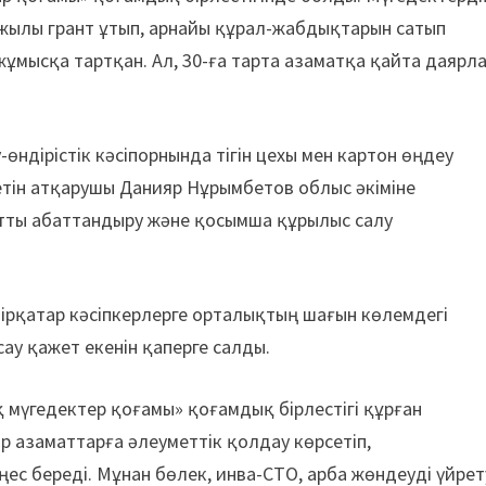
 жылы грант ұтып, арнайы құрал-жабдықтарын сатып
ұмысқа тартқан. Ал, 30-ға тарта азаматқа қайта даярл
өндірістік кәсіпорнында тігін цехы мен картон өңдеу
тін атқарушы Данияр Нұрымбетов облыс әкіміне
атты абаттандыру және қосымша құрылыс салу
ірқатар кәсіпкерлерге орталықтың шағын көлемдегі
ау қажет екенін қаперге салды.
мүгедектер қоғамы» қоғамдық бірлестігі құрған
р азаматтарға әлеуметтік қолдау көрсетіп,
ңес береді. Мұнан бөлек, инва-СТО, арба жөндеуді үйрет