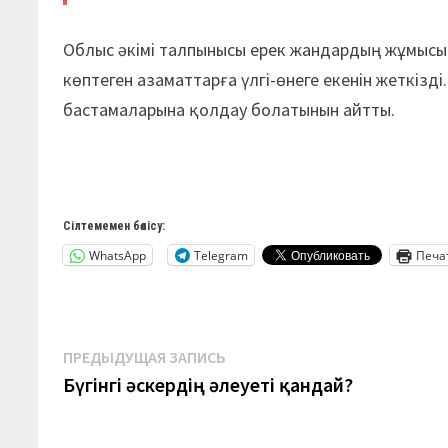
Облыс әкімі талпынысы ерек жандардың жұмысын
көптеген азаматтарға үлгі-өнеге екенін жеткізді
бастамаларына қолдау болатынын айтты.
Сілтемемен бөлісу:
WhatsApp
Telegram
Печа
Навигация
Предыдущая
ПРЕДЫДУЩАЯ ЗАПИСЬ
запись:
Бүгінгі әскердің әлеуеті қандай?
по
записям