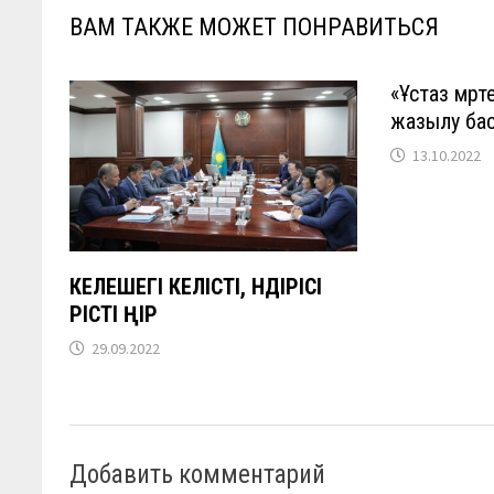
ВАМ ТАКЖЕ МОЖЕТ ПОНРАВИТЬСЯ
«Ұстаз мәрт
жазылу ба
13.10.2022
КЕЛЕШЕГІ КЕЛІСТІ, ӨНДІРІСІ
ӨРІСТІ ӨҢІР
29.09.2022
Добавить комментарий