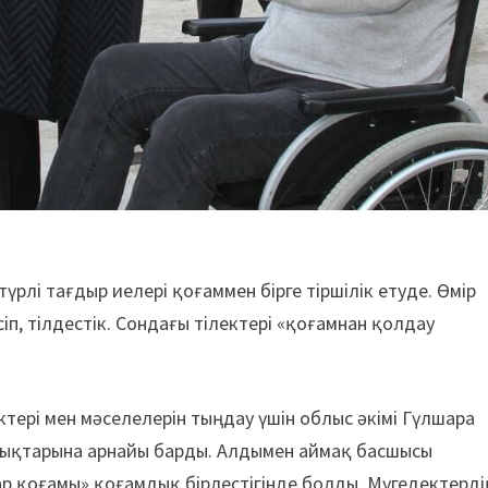
үрлі тағдыр иелері қоғаммен бірге тіршілік етуде. Өмір
п, тілдестік. Сондағы тілектері «қоғамнан қолдау
тері мен мәселелерін тыңдау үшін облыс әкімі Гүлшара
лықтарына арнайы барды. Алдымен аймақ басшысы
р қоғамы» қоғамдық бірлестігінде болды. Мүгедектерді