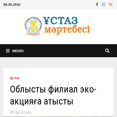
Перейти
08.08.2026
к
содержимому
МЕНЮ
ҚОҒАМ
Облыстық филиал эко-
акцияға қатысты
08.10.2025