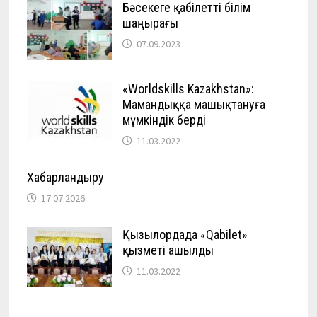
Бәсекеге қабілетті білім
шаңырағы
07.09.2023
«Worldskills Kazakhstan»:
Мамандыққа машықтануға
мүмкіндік берді
11.03.2022
Хабарландыру
17.07.2026
Қызылордада «Qabilet»
қызметі ашылды
11.03.2022