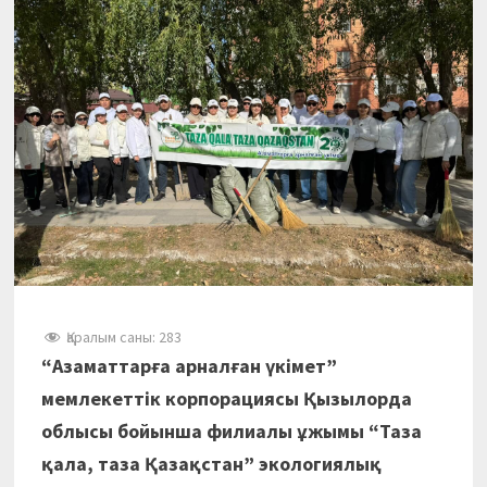
Қаралым саны:
283
“Азаматтарға арналған үкімет”
мемлекеттік корпорациясы Қызылорда
облысы бойынша филиалы ұжымы “Таза
қала, таза Қазақстан” экологиялық