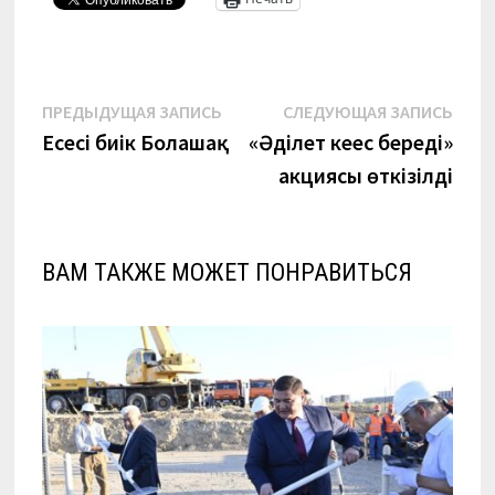
Навигация
Предыдущая
Сле
ПРЕДЫДУЩАЯ ЗАПИСЬ
СЛЕДУЮЩАЯ ЗАПИСЬ
запись:
запи
Еңсесі биік Болашақ
«Әділет кеңес береді»
по
акциясы өткізілді
записям
ВАМ ТАКЖЕ МОЖЕТ ПОНРАВИТЬСЯ