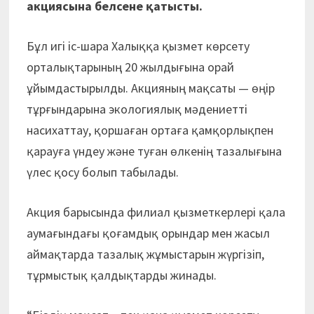
акциясына белсене қатысты.
Бұл игі іс-шара Халыққа қызмет көрсету
орталықтарының 20 жылдығына орай
ұйымдастырылды. Акцияның мақсаты — өңір
тұрғындарына экологиялық мәдениетті
насихаттау, қоршаған ортаға қамқорлықпен
қарауға үндеу және туған өлкенің тазалығына
үлес қосу болып табылады.
Акция барысында филиал қызметкерлері қала
аумағындағы қоғамдық орындар мен жасыл
аймақтарда тазалық жұмыстарын жүргізіп,
тұрмыстық қалдықтарды жинады.