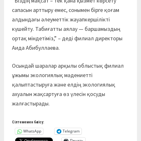
“Біздің мақсат – тек қана қызмет көрсету
сапасын арттыру емес, сонымен бірге қоғам
алдындағы әлеуметтік жауапкершілікті
күшейту. Табиғатты аялау — баршамыздың
ортақ міндетіміз,” – деді филиал директоры
Аида Абибуллаева.
Осындай шаралар арқылы облыстық филиал
ұжымы экологиялық мәдениетті
қалыптастыруға және елдің экологиялық
ахуалын жақсартуға өз үлесін қосуды
жалғастырады.
Сілтемемен бөлісу:
WhatsApp
Telegram
Печать