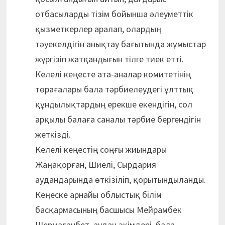
отбасыларды тізім бойынша әлеуметтік
қызметкерлер аралап, олардың
тәуекелдігін анықтау бағытында жұмыстар
жүргізіп жатқандығын тілге тиек етті.
Келелі кеңесте ата-аналар комитетінің
төрағалары бала тәрбиелеудегі ұлттық
құндылықтардың ерекше екендігін, сол
арқылы балаға саналы тәрбие бергендігін
жеткізді.
Келелі кеңестің соңғы жиындары
Жаңақорған, Шиелі, Сырдария
аудандарында өткізіліп, қорытындыланды.
Кеңеске арнайы облыстық білім
басқармасының басшысы Мейрамбек
Шермағанбет, аудан әкімдері, бала