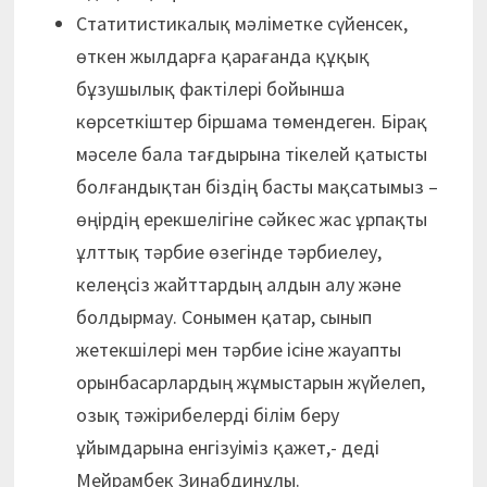
Статитистикалық мәліметке сүйенсек,
өткен жылдарға қарағанда құқық
бұзушылық фактілері бойынша
көрсеткіштер біршама төмендеген. Бірақ
мәселе бала тағдырына тікелей қатысты
болғандықтан біздің басты мақсатымыз –
өңірдің ерекшелігіне сәйкес жас ұрпақты
ұлттық тәрбие өзегінде тәрбиелеу,
келеңсіз жайттардың алдын алу және
болдырмау. Сонымен қатар, сынып
жетекшілері мен тәрбие ісіне жауапты
орынбасарлардың жұмыстарын жүйелеп,
озық тәжірибелерді білім беру
ұйымдарына енгізуіміз қажет,- деді
Мейрамбек Зинабдинұлы.