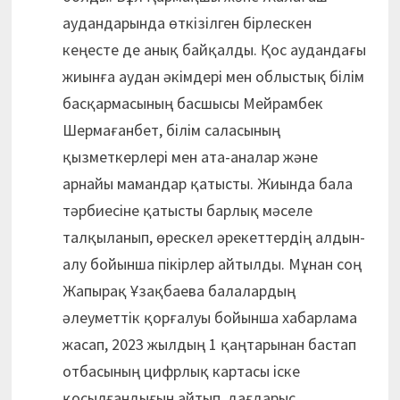
аудандарында өткізілген бірлескен
кеңесте де анық байқалды. Қос аудандағы
жиынға аудан әкімдері мен облыстық білім
басқармасының басшысы Мейрамбек
Шермағанбет, білім саласының
қызметкерлері мен ата-аналар және
арнайы мамандар қатысты. Жиында бала
тәрбиесіне қатысты барлық мәселе
талқыланып, өрескел әрекеттердің алдын-
алу бойынша пікірлер айтылды. Мұнан соң
Жапырақ Ұзақбаева балалардың
әлеуметтік қорғалуы бойынша хабарлама
жасап, 2023 жылдың 1 қаңтарынан бастап
отбасының цифрлық картасы іске
қосылғандығын айтып, дағдарыс