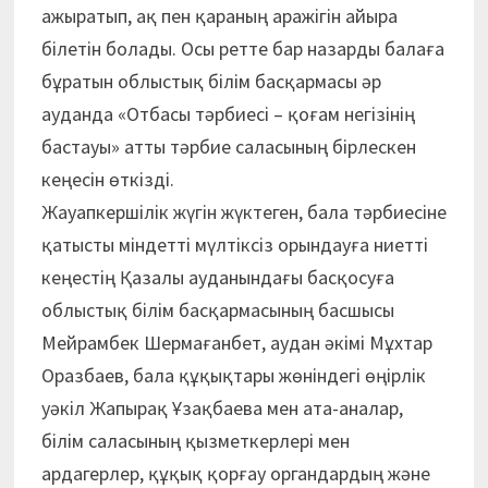
ажыратып, ақ пен қараның аражігін айыра
білетін болады. Осы ретте бар назарды балаға
бұратын облыстық білім басқармасы әр
ауданда «Отбасы тәрбиесі – қоғам негізінің
бастауы» атты тәрбие саласының бірлескен
кеңесін өткізді.
Жауапкершілік жүгін жүктеген, бала тәрбиесіне
қатысты міндетті мүлтіксіз орындауға ниетті
кеңестің Қазалы ауданындағы басқосуға
облыстық білім басқармасының басшысы
Мейрамбек Шермағанбет, аудан әкімі Мұхтар
Оразбаев, бала құқықтары жөніндегі өңірлік
уәкіл Жапырақ Ұзақбаева мен ата-аналар,
білім саласының қызметкерлері мен
ардагерлер, құқық қорғау органдардың және