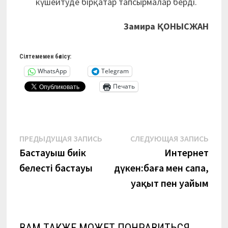
күшейтуде бірқатар тапсырмалар берді.
Замира ҚОНЫСЖАН
Сілтемемен бөлісу:
WhatsApp
Telegram
Печать
Навигация
Предыдущая
Сле
ПРЕДЫДУЩАЯ ЗАПИСЬ
СЛЕДУЮЩАЯ ЗАПИСЬ
запись:
запи
Бастауыш биік
Интернет
по
белестің бастауы
дүкен:баға мен сапа,
записям
уақыт пен уайым
ВАМ ТАКЖЕ МОЖЕТ ПОНРАВИТЬСЯ