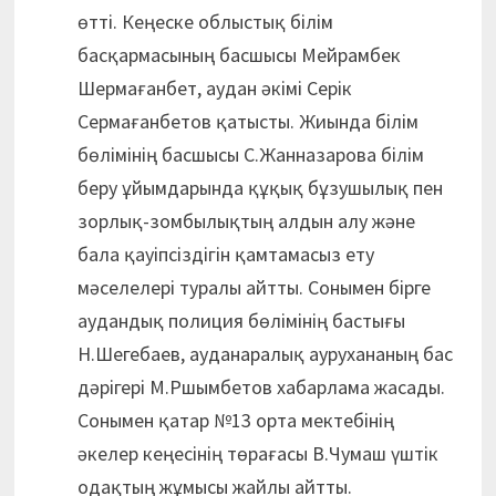
өтті. Кеңеске облыстық білім
басқармасының басшысы Мейрамбек
Шермағанбет, аудан әкімі Серік
Сермағанбетов қатысты. Жиында білім
бөлімінің басшысы С.Жанназарова білім
беру ұйымдарында құқық бұзушылық пен
зорлық-зомбылықтың алдын алу және
бала қауіпсіздігін қамтамасыз ету
мәселелері туралы айтты. Сонымен бірге
аудандық полиция бөлімінің бастығы
Н.Шегебаев, ауданаралық аурухананың бас
дәрігері М.Ршымбетов хабарлама жасады.
Сонымен қатар №13 орта мектебінің
әкелер кеңесінің төрағасы В.Чумаш үштік
одақтың жұмысы жайлы айтты.