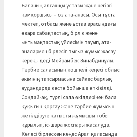
Баланың алғашқы ұстазы және негізгі
қамқоршысы – өз ата-анасы. Осы тұста
мектеп, отбасы және ұстаз арасындағы
өзара сабақтастық, бірлік және
ынтымақтастық үйлесімін тауып, ата-
аналармен бірлесіп тығыз жұмыс жасау
керек,- деді Мейрамбек Зинабдинұлы.
Тәрбие саласының көшпелі кеңесі облыс
әкімінің тапсырмасына сәйкес барлық
аудандарда кесте бойынша өткізілді.
Сондай-ақ, түрлі сала өкілдерінен бала
құқығын қорғау және тәрбие жұмысын
жетілдіруге қатысты жұмысшы тобы
құрылып, іс-шара жоспары жасалуда.
Келесі бірлескен кеңес Арал қаласында