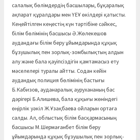
салалық бөлімдердің басшылары, бұқаралық
ақпарат құралдары мен ҮЕҰ өкілдері қатысты.
Кеңейтілген кеңестің күн тәртібіне сәйкес,
білім бөлімінің басшысы Ә.Жөлекешов
аудандағы білім беру ұйымдарында құқық
бұзушылық пен зорлық-зомбылықтың алдын
алу және бала қауіпсіздігін қамтамасыз ету
мәселелері туралы айтты. Содан кейін
аудандық полиция бөлімінің бастығы
Б.Кабизов, ауданаралық аурухананың бас
дәрігері Б.Алишева, бала құқығы жөніндегі
өңірлік уәкіл Ж.Ұзақбаева ойларын ортаға
салды. Ал, облыстық білім басқармасының
басшысы М.Шермағанбет білім беру
ұйымдарында құқық бұзушылық пен зорлық-