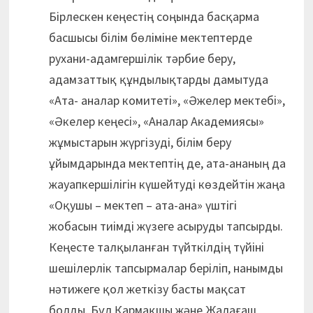
Бірлескен кеңестің соңында басқарма
басшысы білім бөліміне мектептерде
рухани-адамгершілік тәрбие беру,
адамзаттық құндылықтарды дамытуда
«Ата- аналар комитеті», «Әжелер мектебі»,
«Әкелер кеңесі», «Аналар Академиясы»
жұмыстарын жүргізуді, білім беру
ұйымдарында мектептің де, ата-ананың да
жауапкершілігін күшейтуді көздейтін жаңа
«Оқушы – мектеп – ата-ана» үштігі
жобасын тиімді жүзеге асыруды тапсырды.
Кеңесте талқыланған түйткілдің түйіні
шешілерлік тапсырмалар беріліп, нанымды
нәтижеге қол жеткізу басты мақсат
болды. Бұл Қармақшы және Жалағаш