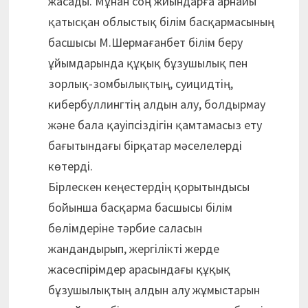
жасады. Мұнан соң жиындарға арнайы
қатысқан облыстық білім басқармасының
басшысы М.Шермағанбет білім беру
ұйымдарында құқық бұзушылық пен
зорлық-зомбылықтың, суицидтің,
кибербуллингтің алдын алу, болдырмау
және бала қауіпсіздігін қамтамасыз ету
бағытындағы бірқатар мәселелерді
көтерді.
Бірлескен кеңестердің қорытындысы
бойынша басқарма басшысы білім
бөлімдеріне тәрбие саласын
жандандырып, жергілікті жерде
жасөспірімдер арасындағы құқық
бұзушылықтың алдын алу жұмыстарын