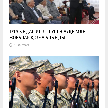
ТҰРҒЫНДАР ИГІЛІГІ ҮШІН АУҚЫМДЫ
ЖОБАЛАР ҚОЛҒА АЛЫНДЫ
29.03.2023