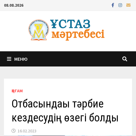
Перейти
08.08.2026
к
содержимому
МЕНЮ
ҚОҒАМ
Отбасындағы тәрбие
кездесудің өзегі болды
16.02.2023