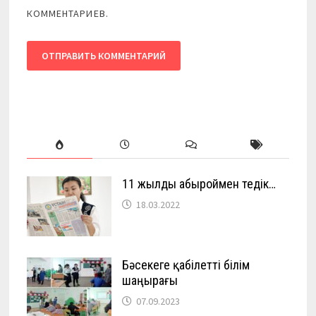
КОММЕНТАРИЕВ.
11 жылды абыроймен өтедік…
18.03.2022
Бәсекеге қабілетті білім
шаңырағы
07.09.2023