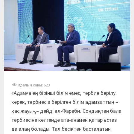
Қаралым саны:
623
«Адамға ең бірінші білім емес, тәрбие берілуі
керек, тәрбиесіз берілген білім адамзаттың –
қас жауы»,– дейді әл-Фараби. Сондықтан бала
тәрбиесіне келгенде ата-анамен қатар ұстаз
да алаң болады. Тал бесіктен басталатын