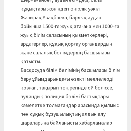
құқықтары жөніндегі өңірлік уәкіл
Жапырақ Ұзақбаева, барлық аудан
бойынша 1500-ге жуық ата-ана мен 1000-ға
жуық білім саласының қызметкерлері,
ардагерлер, құқық қорғау органдардың
және салалық бөлімдердің басшылары
қатысты.
Басқосуда білім бөлімінің басшылары білім
беру ұйымдарындағы өзекті мәелелерді
қозғап, тақырып төңірегінде ой бөліссе,
аудандық полиция бөлімі бастықтары
кәмелетке толмағандар арасында қылмыс
пен құқық бұзушылықтың алдын алу
шараларына байланысты хабарламалар