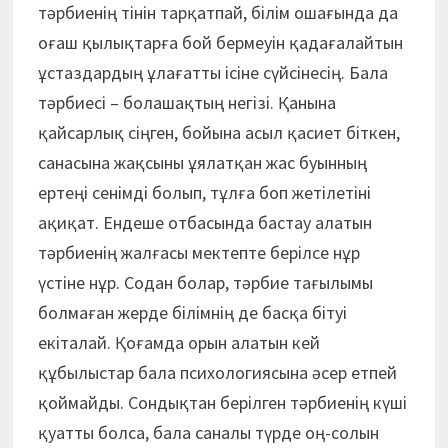
тәрбиенің тінін тарқатпай, білім ошағында да
оғаш қылықтарға бой бермеуін қадағалайтын
ұстаздардың ұлағатты ісіне сүйсінесің. Бала
тәрбиесі – болашақтың негізі. Қанына
қайсарлық сіңген, бойына асыл қасиет біткен,
санасына жақсыны ұялатқан жас буынның
ертеңі сенімді болып, тұлға боп жетілетіні
ақиқат. Ендеше отбасында бастау алатын
тәрбиенің жалғасы мектепте берілсе нұр
үстіне нұр. Содан болар, тәрбие тағылымы
болмаған жерде білімнің де басқа бітуі
екіталай. Қоғамда орын алатын кей
құбылыстар бала психологиясына әсер етпей
қоймайды. Сондықтан берілген тәрбиенің күші
қуатты болса, бала саналы түрде оң-солын