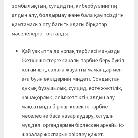
зомбылықтың, суицидтің, кибербуллингтің
алдын алу, болдырмау және бала қауіпсіздігін
қамтамасыз ету бағытындағы бірқатар
мәселелерге тоқталды.
Қай уақытта да ұрпақ тәрбиесі маңызды.
Жеткіншектерге саналы тәрбие беру бүкіл
қоғамның, салаға жауапты мамандар мен
аға буын өкілдерінің міндеті. Сондықтан
құқық бұзушылық, суицид, ерте жүктілік,
нашақорлық, әлімжеттіктің алдын алу
мақсатында бірінші кезекте тәрбие
мәселесіне баса назар аудару, ол үшін
мүдделі органдармен бірлескен арнайы іс-
шаралар жоспарын әзірлеу қажет.