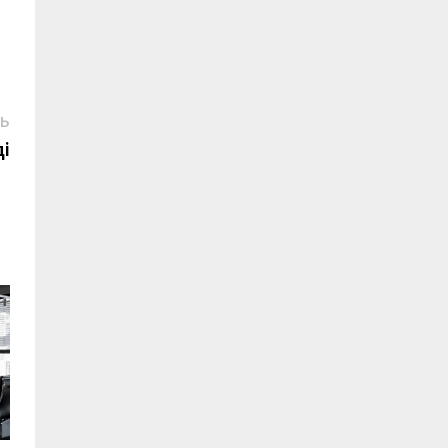
Следующая
СЬ
запись:
ді