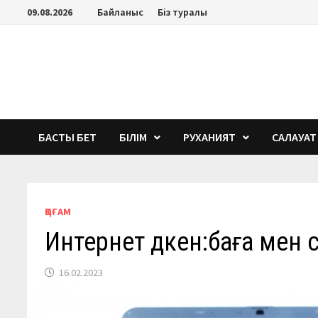
Перейти
09.08.2026
Байланыс
Біз туралы
к
содержимому
БАСТЫ БЕТ
БІЛІМ
РУХАНИЯТ
САЛАУАТ
ҚОҒАМ
Интернет дүкен:баға мен 
16.02.2023