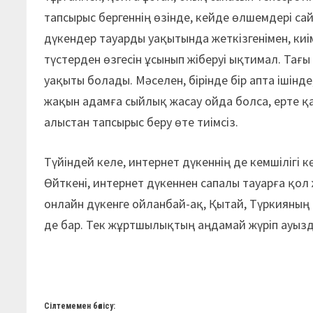
тапсырыс бергеннің өзінде, кейде өлшемдері са
дүкендер тауарды уақытында жеткізгенімен, киі
түстерден өзгесін ұсынып жіберуі ықтимал. Тағы б
уақыты болады. Мәселен, бірінде бір апта ішінде
жақын адамға сыйлық жасау ойда болса, ерте қ
алыстан тапсырыс беру өте тиімсіз.
Түйіндей келе, интернет дүкеннің де кемшілігі к
Өйткені, интернет дүкеннен сапалы тауарға қол ж
онлайн дүкенге ойланбай-ақ, Қытай, Түркияның 
де бар. Тек жұртшылықтың аңдамай жүріп ауызда
Сілтемемен бөлісу: