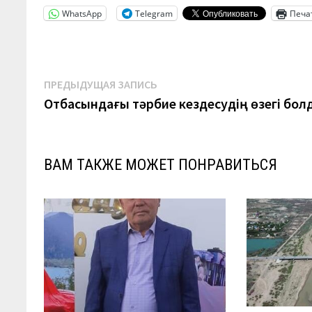
WhatsApp
Telegram
Печа
Навигация
Предыдущая
ПРЕДЫДУЩАЯ ЗАПИСЬ
запись:
Отбасындағы тәрбие кездесудің өзегі бол
по
записям
ВАМ ТАКЖЕ МОЖЕТ ПОНРАВИТЬСЯ