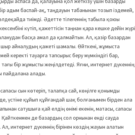
ырды аспаса да, қалауына қол жеткізу үшін базарды
бір адым баспай-ақ, таңдауын табанынан тозып іздемей,
әлдеқайда тиімді. Әдетте тілегеннің табыла қоюы
ксенбіні күтіп, қажеттісін таңнан қара кешке дейін жүр
аланудан басқа амал да қалмайтын. Ал, қазір базардан
п, шыр айналудың қажеті шамалы. Өйткені, жұмыста
мей керекті тауарға тапсырыс беру мүмкіндігі бар,
і тағы бір жұмысты жеңілдетеді. Яғни, интернет дүкеннің
ы пайдалана алады.
 сапасы сын көтеріп, талапқа сай, көңілге қонымды
 де, үстіне құйып құйғандай шақ болғанымен бірден ала
пынан сатушыға қай елдің өнімі екенін, матасы, сапасы
. Қайткенмен де базардың сол орнынан енді сауда
Ал, интернет дүкеннің бірінен көздің жауын алатын