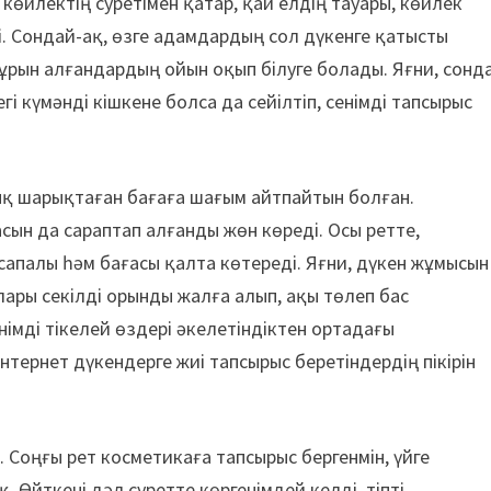
л көйлектің суретімен қатар, қай елдің тауары, көйлек
і. Сондай-ақ, өзге адамдардың сол дүкенге қатысты
бұрын алғандардың ойын оқып білуге болады. Яғни, сонд
і күмәнді кішкене болса да сейілтіп, сенімді тапсырыс
қ шарықтаған бағаға шағым айтпайтын болған.
сын да сараптап алғанды жөн көреді. Осы ретте,
сапалы һәм бағасы қалта көтереді. Яғни, дүкен жұмысын
ары секілді орынды жалға алып, ақы төлеп бас
німді тікелей өздері әкелетіндіктен ортадағы
ернет дүкендерге жиі тапсырыс беретіндердің пікірін
 Соңғы рет косметикаға тапсырыс бергенмін, үйге
. Өйткені дәл суретте көргенімдей келді, тіпті