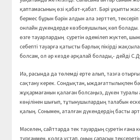
қаптамасының өзі қабат-қабат. Бәрі ұқыпты жас
бермес бұрын бәрін алдын ала зерттеп, тексеріп
онлайн дүкендерде көзбояушылық көп болады. 
өзге тауарлардың суретін әдемілеп жүктеп, шы
себепті тауарға қатысты барлық пікірді жақсыл
болсам, ол әр кезде әрқалай болады,- дейді С.
Иә, расында да төлемді ерте алып, тазға отырғ
сақтану керек. Сондықтан, ыждағаттылықпен бәрі
жұқармағанын қалаған болсаңыз, дүкен туралы а
көңілінен шығып, тұтынушылардың талабын ескер
қалың. Сонымен, аталған дүкендердің басты арт
Мәселен, сайттарда тек тауардың суретін ғана к
тұрғанмен, қолға ұстап, оның сапасын тексереті