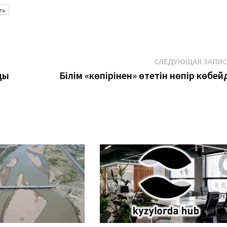
ть
СЛЕДУЮЩАЯ ЗАПИ
ды
Білім «көпірінен» өтетін нөпір көбей