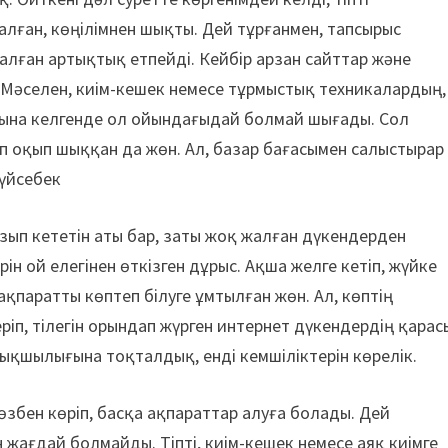
алған, көңілімнен шықты. Дей тұрғанмен, тапсырыс
 алған артықтық етпейді. Кейбір арзан сайттар және
Мәселен, киім-кешек немесе тұрмыстық техникалардың,
нына келгенде ол ойындағыдай болмай шығады. Сол
ап оқып шыққан да жөн. Ал, базар бағасымен салыстырар
Дүйсебек
ызып кететін аты бар, заты жоқ жалған дүкендерден
н ой елегінен өткізген дұрыс. Ақша желге кетіп, жүйке
қпаратты көптеп білуге ұмтылған жөн. Ал, көптің
іп, тілегін орындап жүрген интернет дүкендердің қарас
ықшылығына тоқталдық, енді кемшіліктерін көрелік.
өзбен көріп, басқа ақпараттар алуға болады. Дей
н жағдай болмайды. Тіпті, киім-кешек немесе аяқ киімге