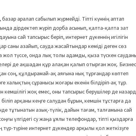
, базар аралап сабылып жүрмейді. Тіпті күннің аптап
зында дірдектеп жүріп дорба асынып, қалта-қалта зат
ауына сай тапсырыс беріп, интернет дүкеннің игілігін
ар саны азайып, сауда жасайтындар кеміді деген сөз
ға жол түссе, онда лық толы адамды, қыза түскен саудан
елері де ақшадан құр алақан қалып отырған жоқ. Бизнес
қан соң, құлдырамай-ақ аяғына нық тұрғандар көптеп
ге халықтың сұранысы жоғары екенін білдіріп-ақ тұр.
н кемшілігі жоқ емес, оны тапсырыс берушілер де назар
іліп арқаны кеңге салудан бұрын, кемшін тұстарға да
інде тұтынатын азық-түлік, дайын тағам, талғамына сай
соңғы үлгідегі су жаңа ұялы телефондар, тіпті қыздарға
ың түр-түріне интернет дүкендер арқылы қол жеткізуге