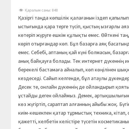
Қаралым саны:
848
Қазіргі таңда көпшілік қалағанын іздеп қапылып
ыстығында қара терге түсіп, қыстың ызғарлы ая
көтеріп жүруге ешкім құлықты емес. Өйткені таңд
көріп отырғандар көп. Бұл базарға аяқ басатынд
емес. Себебі, аптаның қай күні болмасын, базар
анық байқауға болады. Тек интернет дүкеннің и
берекелі бастамаға айналып, көп көңілінен шық
кездеседі. Сайып келгенде, бұл атаулы дүкендер
Десек те, онлайн дүкеннің де ойландырып қояты
ұстайды деген ойлаймыз. Демек, артықшылығын б
көз жүгіртіп, сараптап алғанның айыбы жоқ. Бүг
киім-кешекпен қатар тұрмыстық техника, кітап, 
қажетті, келбетін келістіре түсетін косметикан