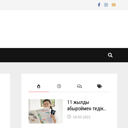
11 жылды
абыроймен өтедік…
18.03.2022