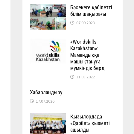
Бәсекеге қабілетті
білім шаңырағы
07.09.2023
«Worldskills
Kazakhstan»:
Мамандыққа
машықтануға
мүмкіндік берді
11.03.2022
Хабарландыру
17.07.2026
Қызылордада
«Qabilet» қызметі
ашылды