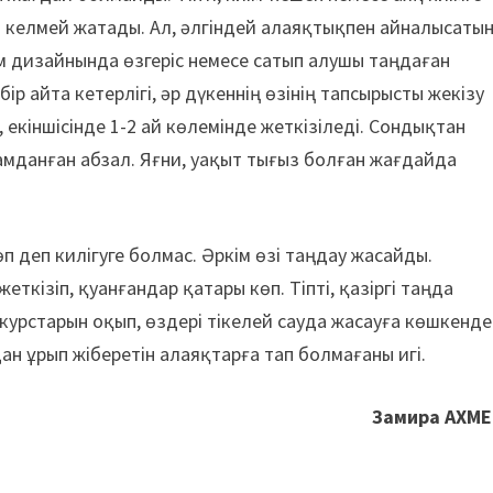
й келмей жатады. Ал, әлгіндей алаяқтықпен айналысаты
м дизайнында өзгеріс немесе сатып алушы таңдаған
ір айта кетерлігі, әр дүкеннің өзінің тапсырысты жекізу
, екіншісінде 1-2 ай көлемінде жеткізіледі. Сондықтан
амданған абзал. Яғни, уақыт тығыз болған жағдайда
өп деп килігуге болмас. Әркім өзі таңдау жасайды.
еткізіп, қуанғандар қатары көп. Тіпті, қазіргі таңда
курстарын оқып, өздері тікелей сауда жасауға көшкенде
н ұрып жіберетін алаяқтарға тап болмағаны игі.
Замира АХМЕ