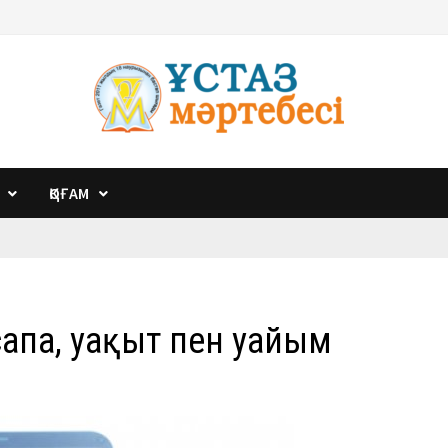
ҚОҒАМ
сапа, уақыт пен уайым