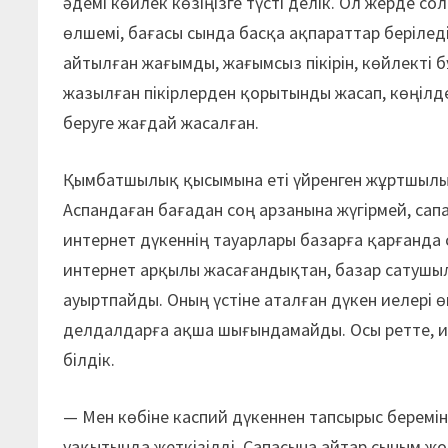
әдемі көйлек көзіңізге түсті делік. Ол жерде со
өлшемі, бағасы сында басқа ақпараттар берілед
айтылған жағымды, жағымсыз пікірін, көйлекті 
жазылған пікірлерден қорытынды жасап, көңілдег
беруге жағдай жасалған.
Қымбатшылық қысымына еті үйренген жұртшылы
Аспандаған бағадан соң арзанына жүгірмей, сапа
интернет дүкеннің тауарлары базарға қарғанда 
интернет арқылы жасағандықтан, базар сатушыл
ауыртпайды. Оның үстіне аталған дүкен иелері ө
делдалдарға ақша шығындамайды. Осы ретте, инт
білдік.
— Мен көбіне каспий дүкеннен тапсырыс беремін.
уақытында жеткізілді. Сапасына айтар сыным жоқ