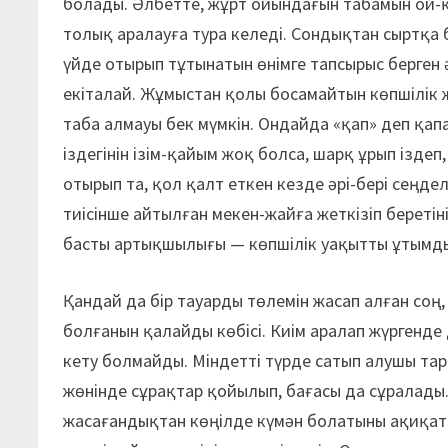
болады. Әлбетте, жұрт ойындағын табамын ой-қ
толық аралауға тура келеді. Сондықтан сыртқа 
үйде отырып тұтынатын өнімге тапсырыс берген 
екіталай. Жұмыстан қолы босамайтын көпшілік же
таба алмауы бек мүмкін. Ондайда «қап» деп қап
іздегінін ізім-қайым жоқ болса, шарқ ұрып ізде
отырып та, қол қалт еткен кезде әрі-бері сеңдел
тиісінше айтылған мекен-жайға жеткізіп беретін
басты артықшылығы — көпшілік уақытты ұтымд
Қандай да бір тауарды төлемін жасап алған соң,
болғанын қалайды көбісі. Киім аралап жүргенде
кету болмайды. Міндетті түрде сатып алушы тара
жөнінде сұрақтар қойылып, бағасы да сұралады
жасағандықтан көңілде күмән болатыны ақиқат. 