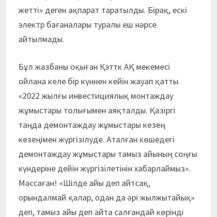
жетті» деген ақпарат таратылды. Бірақ, ескі
электр бағаналары туралы еш нәрсе
айтылмады.
Бұл жазбаны оқыған Қэттк АҚ мекемесі
ойлана келе бір күннен кейін жауап қатты.
«2022 жылғы инвестициялық монтаждау
жұмыстары толығымен аяқталды. Қазіргі
таңда демонтаждау жұмыс­тары кезең
кезеңімен жүргізілуде. Аталған көшедегі
демонтаждау жұмыстары тамыз айының соңғы
күндеріне дейін жүргізілетінін хабарлаймыз».
Мәссаған! «Шілде айы деп айтсақ,
орындалмай қалар, одан да әрі жылжытайық»
деп, тамыз айы деп айта салғандай көрінді