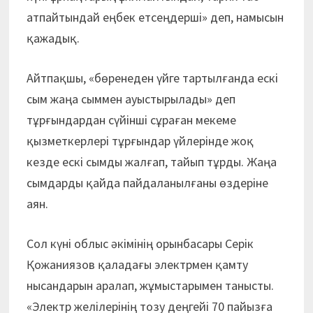
атпайтындай еңбек етсеңдерші» деп, намысын
қажадық.
Айтпақшы, «бөренеден үйге тартылғанда ескі
сым жаңа сыммен ауыстырылады» деп
тұрғындардан сүйінші сұраған мекеме
қызметкерлері тұрғындар үйлерінде жоқ
кезде ескі сымды жалғап, тайып тұрды. Жаңа
сымдарды қайда пайдаланылғаны өздеріне
аян.
Сол күні облыс әкімінің орынбасары Серік
Қожаниязов қаладағы электрмен қамту
нысандарын аралап, жұмыстарымен танысты.
«Электр желілерінің тозу деңгейі 70 пайыз­ға