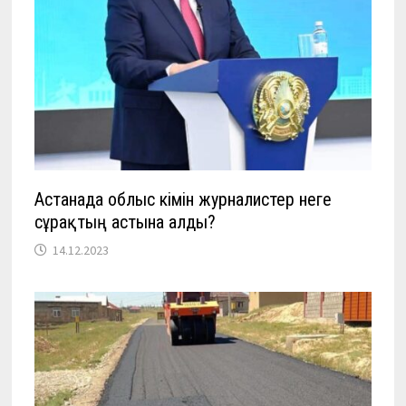
Астанада облыс әкімін журналистер неге
сұрақтың астына алды?
14.12.2023