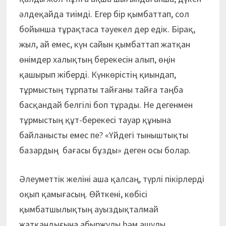
әлдеқайда тиімді. Егер бір қымбаттап, сол
бойынша тұрақтаса тәуекел дер едік. Бірақ,
жыл, ай емес, күн сайын қымбаттап жатқан
өнімдер халықтың берекесін алып, өңін
қашырып жіберді. Күнкөрістің қиындап,
тұрмыстың тұрпаты тайғаны тайға таңба
басқандай белгілі боп тұрады. Не дегенмен
тұрмыстың құт-берекесі тауар құнына
байланысты емес пе? «Үйдегі тыныштықты
базардың бағасы бұзды» деген осы болар.
Әлеуметтік желіні аша қалсаң, түрлі пікірлерді
оқып қамығасың. Өйткені, көбісі
қымбатшылықтың ауыздықталмай
жатқандығына абыржулы һәм ашулы.