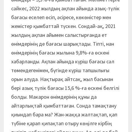
сәйкес, 2022 жылдың ақпан айында азық-түлік
бағасы еселеп өсіп, әсіресе, көкөністер мен
жемістер қымбаттай түскен. Сондай-ақ, 2021
жылдың ақпан айымен салыстырғанда ет
өнімдерінің де бағасы шарықтады. Тіпті, нан
өнімдерінің бағасы жылына 9,8%-ға өскені
хабарланды. Ақпан айында күріш бағасы сәл
төмендегенімен, бүгінде күріш тапшылығы
орын алуда. Нақтырақ айтсақ, жыл басынан
бері азық түлік бағасы 15,6 %-ға өскені белгілі
болды. Макарон өнімдерінің құны да
айтарлықтай қымбаттаған. Сонда тамақтану
қиындап бара ма? Жан-жаққа жалтақтап, қап
түбіне қарап қипақтап отыру көңілге кірбің