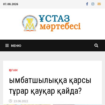
Перейти
07.08.2026
к
содержимому
МЕНЮ
ҚОҒАМ
Қымбатшылыққа қарсы
тұрар қауқар қайда?
23.06.2022