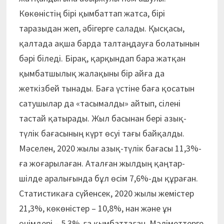
Көкөністің бірі қымбаттап жатса, бірі
таразыдан жеп, әбігерге салады. Қысқасы,
қалтада ақша барда талтаңдауға болатынын
бәрі біледі. Бірақ, қарқындап бара жатқан
қымбатшылық жалақыны бір айға да
жеткізбей тынады. Баға үстіне баға қосатын
сатушылар да «тасымалды» айтып, сілені
тастай қатырады. Жыл басынан бері азық-
түлік бағасының күрт өсуі тағы байқалды.
Мәселен, 2020 жылы азық-түлік бағасы 11,3%-
ға жоғарылаған. Аталған жылдың қаңтар-
шілде аралығында бұл өсім 7,6%-ды құраған.
Статистикаға сүйенсек, 2020 жылы жемістер
21,3%, көкөністер – 10,8%, нан және ұн
өнімдері – 5,3%-ға қымбаттаған. Мәліметтерге