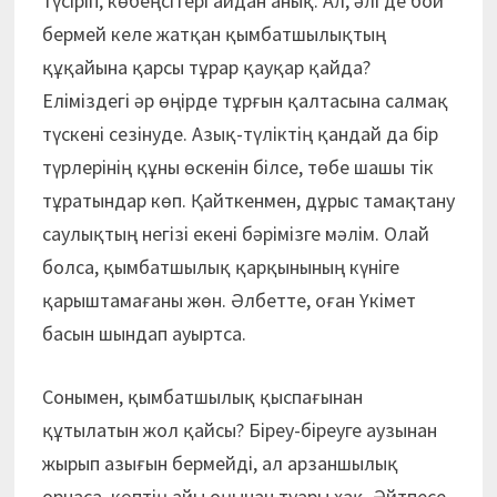
түсіріп, көбеңсітері айдан анық. Ал, әлі де бой
бермей келе жатқан қымбатшылықтың
құқайына қарсы тұрар қауқар қайда?
Еліміздегі әр өңірде тұрғын қалтасына салмақ
түскені сезінуде. Азық-түліктің қандай да бір
түрлерінің құны өскенін білсе, төбе шашы тік
тұратындар көп. Қайткенмен, дұрыс тамақтану
саулықтың негізі екені бәрімізге мәлім. Олай
болса, қымбатшылық қарқынының күніге
қарыштамағаны жөн. Әлбетте, оған Үкімет
басын шындап ауыртса.
Сонымен, қымбатшылық қыспағынан
құтылатын жол қайсы? Біреу-біреуге аузынан
жырып азығын бермейді, ал арзаншылық
орнаса, көптің айы оңынан туары хақ. Әйтпесе,