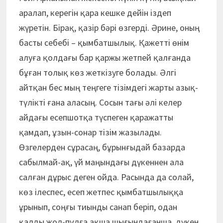
аралап, керегін қара кешке дейін іздеп
жүретін. Бірақ, қазір бәрі өзгерді. Әрине, оның
басты себебі – қымбатшылық. Қажетті өнім
алуға қолдағы бар қаржы жетпей қалғанда
бұған толық көз жеткізуге болады. Әлгі
айтқан бес мың теңгеге тізімдегі жарты азық-
түлікті ғана аласың. Сосын тағы әлі келер
айдағы есепшотқа түспеген қаражатты
қамдап, ұзын-сонар тізім жазылады.
Өзгелерден сұрасаң, бұрынғыдай базарда
сабылмай-ақ, үй маңындағы дүкеннен ала
салған дұрыс деген ойда. Расында да солай,
көз ілеспес, есеп жетпес қымбатшылыққа
ұрынып, соңғы тиынды санап беріп, одан
қалды жол-пұлға ақша шығындағанша, дүкен