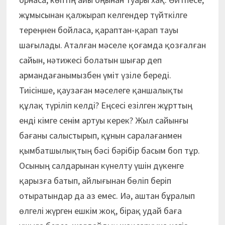
жұмысынан қалжырап келгендер түйткілге
тереңнен бойласа, қараптан-қарап тауы
шағылады. Аталған мәселе қоғамда қозғалған
сайын, нәтижесі болатын шығар деп
армандағанымызбен үміт үзіле береді.
Тиісінше, қаузаған мәселеге қаншалықты
құлақ түріліп келді? Еңсесі езілген жұрттың
енді кімге сенім артуы керек? Жыл сайынғы
бағаны салыстырып, құнын саралағанмен
қымбатшылықтың бәсі бәрібір басым боп тұр.
Осының салдарынан күнелту үшін дүкенге
қарызға батып, айлығынан бөліп беріп
отыратындар да аз емес. Иә, аштан бұралып
өлгелі жүрген ешкім жоқ, бірақ удай баға