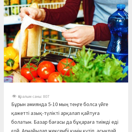
Қаралым саны:
807
Бұрын әмиянда 5-10 мың теңге болса үйге
қажетті азық-түлікті арқалап қайтуға
болатын. Базар бағасы да бұқараға тиімді еді
ғой. Арнайылап жексенбі күнін күтіп, асықпай