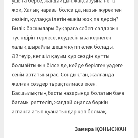
ушыға берсе, жағдайдың жақсаруына негіз
жоқ. Халық наразы болса да, назын жүрекпен
сезініп, құлаққа ілетін ешкім жоқ па дерсің?
Билік басшылары бұқараға себеп-салдарын
түсіндіріп терлесе, кеудесін ыза кернеген
халық шырайлы шешім күтіп әлек болады.
Әйтеуір, көпшіл қауым құр сөздің құтты
болмайтынын білсе де, кейде берілген уәдеге
сенім артатыны рас. Сондықтан, жалғанда
жалған сөздер тұрақталмаса екен.
Басшылықтың басты назарында болатын баға
бағамы реттеліп, жағдай оңалса бөркін
аспанға атып қуанатындар көп болмақ.
Замира ҚОНЫСЖАН