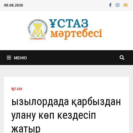
Перейти
08.08.2026
к
содержимому
МЕНЮ
ҚОҒАМ
Қызылордада қарбыздан
улану көп кездесіп
жатыр