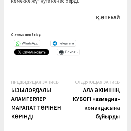
көмекке жүгінуге кеңес берді.
Қ.ӨТЕБАЙ
Сілтемемен бөлісу:
WhatsApp
Telegram
Печать
Навигация
Предыдущая
Сле
ПРЕДЫДУЩАЯ ЗАПИСЬ
СЛЕДУЮЩАЯ ЗАПИСЬ
запись:
запи
ҚЫЗЫЛОРДАЛЫҚ
ҚАЛА ӘКІМІНІҢ
по
ҚАЛАМГЕРЛЕР
КУБОГІ «Қазмедиа»
записям
МАРАПАТ ТӨРІНЕН
командасына
КӨРІНДІ
бұйырды