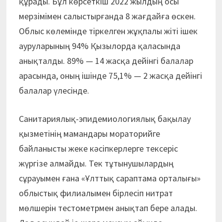
құрады. Бұл көрсеткіш 2022 жылдың осы
мерзімімен салыстырғанда 8 жағдайға өскен.
Облыс көлемінде тіркелген жұқпалы жіті ішек
ауруларының 94% Қызылорда қаласында
анықталды. 89% — 14 жасқа дейінгі балалар
арасында, оның ішінде 75,1% — 2 жасқа дейінгі
балалар үлесінде.
Санитариялық-эпидемиологиялық бақылау
қызметінің мамандары мораторийге
байланысты жеке кәсіпкерлерге тексеріс
жүргізе алмайды. Тек тұтынушылардың
сұрауымен ғана «Ұлттық сараптама орталығы»
облыстық филиалымен бірлесіп нитрат
мөлшерін тестометрмен анықтап бере алады.