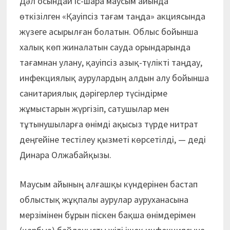
Дәл осындай іс-шара маусым айында
өткізілген «Қауіпсіз тағам таңда» акциясында
жүзеге асырылған болатын. Облыс бойынша
халық көп жиналатын сауда орындарында
тағамнан улану, қауіпсіз азық-түлікті таңдау,
инфекциялық аурулардың алдын алу бойынша
санитариялық дәрігерлер түсіндірме
жұмыстарын жүргізіп, сатушылар мен
тұтынушыларға өнімді ақысыз түрде нитрат
деңгейіне тестілеу қызметі көрсетілді, — деді
Динара Олжабайқызы.
Маусым айының алғашқы күндерінен бастап
облыстық жұқпалы аурулар ауруханасына
мерзімінен бұрын піскен бақша өнімдерімен