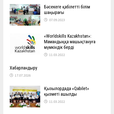
Бәсекеге қабілетті білім
шаңырағы
07.09.2023
«Worldskills Kazakhstan»:
Мамандыққа машықтануға
мүмкіндік берді
11.03.2022
Хабарландыру
17.07.2026
Қызылордада «Qabilet»
қызметі ашылды
11.03.2022