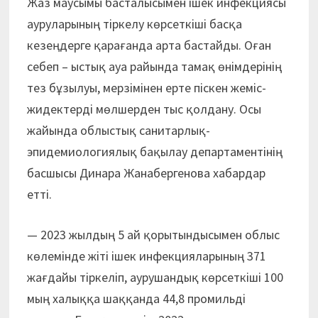
Жаз маусымы басталысымен ішек инфекциясы
ауруларының тіркелу көрсеткіші басқа
кезеңдерге қарағанда арта бастайды. Оған
себеп – ыстық ауа райында тамақ өнімдерінің
тез бұзылуы, мерзімінен ерте піскен жеміс-
жидектерді мөлшерден тыс қолдану. Осы
жайында облыстық санитарлық-
эпидемиологиялық бақылау департаментінің
басшысы Динара Жанабергенова хабардар
етті.
— 2023 жылдың 5 ай
қорытындысымен облыс
көлемінде жіті ішек инфекцияларының 371
жағдайы тіркеліп, аурушандық көрсеткіші 100
мың халыққа шаққанда 44,8 промильді