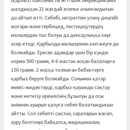
(қарбыз) байланысты жіті ішек инфекциясына
шалдыққан 21 жағдай есепке алынғандығын
да айтып өтті. Себебі, нитратпен улану деңгейі
жоғары және гербицид, пестицидтердің
мөлшерден тыс болуы да денсаулыққа кері
әсер етеді. Қарбызды мөлшерінен көп жеуге де
болмайды. Ересек адамдар үшін бір күндік
норма 500 грамм, 4-6 жастан асқан балаларға
150 грамм. 2 жасқа толмаған бөбектерге
қарбыз беруге болмайды. Сонымен қатар
жеміс-жидектерді, қарбыз-қауынды сақтау
және жеткізу ережесінің бұзылуы да осы
өнімнен ауырып қалуға себеп болатындығын
айтты. Сол себепті сақтық сараларын жасап,
ауру белгілері байқалса, медициналық